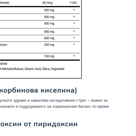
скорбинова киселина)
нното здраве и намалява оксидативния стрес – важен за
тъканите и поддържането на хормоналния баланс по време
доксин от пиридоксин