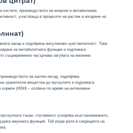
ов цитрат)
а костите, производството на енергия и метаболизма.
ктивност, участваща в процесите на растеж и изгаряне на
олинат)
вната захар и подобрена инсулинова чувствителност. Това
изиране на метаболитната функция и подпомага
ато същевременно насърчава загубата на мазнини.
роизводството на азотен оксид, подобрява
 на хранителни вещества до мускулите и подпомага
 хормон (HGH) – особено по време на интензивни
 мускулната тъкан, глутаминът ускорява възстановяването,
ържа имунната функция. Той играе роля в секрецията на
вка.