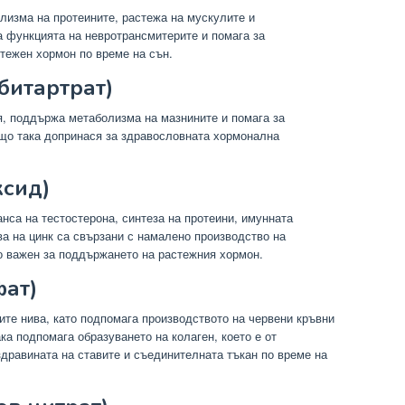
лизма на протеините, растежа на мускулите и
а функцията на невротрансмитерите и помага за
тежен хормон по време на сън.
 битартрат)
, поддържа метаболизма на мазнините и помага за
що така допринася за здравословната хормонална
ксид)
нса на тестостерона, синтеза на протеини, имунната
ва на цинк са свързани с намалено производство на
но важен за поддържането на растежния хормон.
фат)
ите нива, като подпомага производството на червени кръвни
ка подпомага образуването на колаген, което е от
дравината на ставите и съединителната тъкан по време на