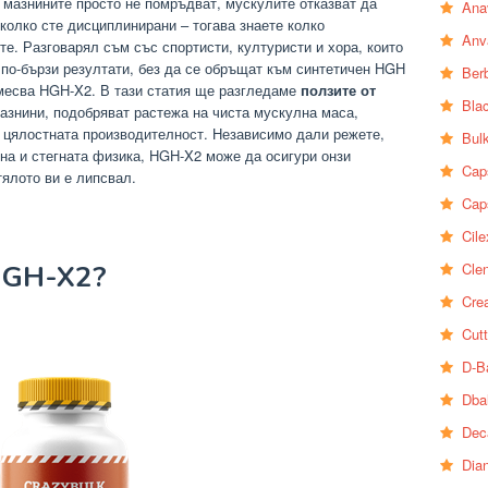
о мазнините просто не помръдват, мускулите отказват да
Ana
 колко сте дисциплинирани – тогава знаете колко
Anv
е. Разговарял съм със спортисти, културисти и хора, които
 по-бързи резултати, без да се обръщат към синтетичен HGH
Ber
амесва HGH-X2. В тази статия ще разгледаме
ползите от
Bla
мазнини, подобряват растежа на чиста мускулна маса,
 цялостната производителност. Независимо дали режете,
Bul
лна и стегната физика, HGH-X2 може да осигури онзи
Cap
тялото ви е липсвал.
Cap
Cile
Clen
HGH-X2?
Crea
Cutt
D-B
Dba
Dec
Dia