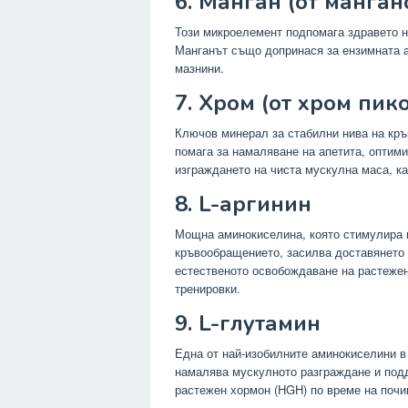
6. Манган (от манган
Този микроелемент подпомага здравето н
Манганът също допринася за ензимната а
мазнини.
7. Хром (от хром пик
Ключов минерал за стабилни нива на кръ
помага за намаляване на апетита, оптим
изграждането на чиста мускулна маса, к
8. L-аргинин
Мощна аминокиселина, която стимулира п
кръвообращението, засилва доставянето
естественото освобождаване на растежен
тренировки.
9. L-глутамин
Една от най-изобилните аминокиселини в
намалява мускулното разграждане и подд
растежен хормон (HGH) по време на почи