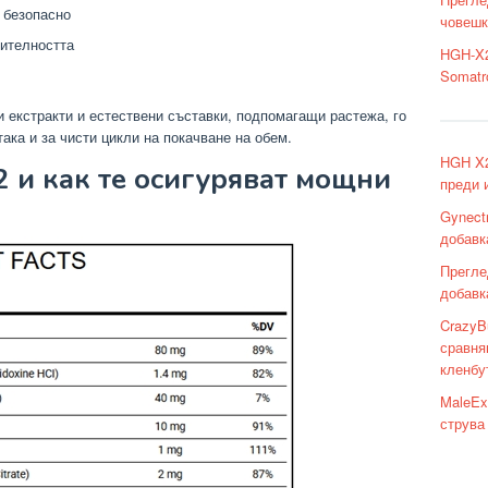
 безопасно
човешк
дителността
HGH-X2
Somatr
 екстракти и естествени съставки, подпомагащи растежа, го
така и за чисти цикли на покачване на обем.
HGH X2
 и как те осигуряват мощни
преди 
Gynect
добавк
Прегле
добавк
CrazyBu
сравня
кленбу
MaleEx
струва