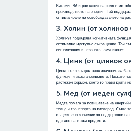
Витамин B6 играе ключова роля в метабо
производството на енергия. Той поддърж
оптимизиране на освобождаването на рас
3. Холин (от холинов
Холинът подобрява когнитивната функция
оптимално мускулно съкращение. Той съ
сигнализация и нервната комуникация.
4. Цинк (от цинков о
Цинкът е от съществено значение за бала
функция и възстановяването. Ниските ни
растежен хормон, което го прави критич
5. Мед (от меден сул
Медта помага за повишаване на енергийн
телца и транспорта на кислород. Също та
съществено значение за поддържане на з
вдигане на тежки предмети.