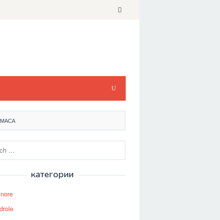
 МАСА
категории
Snore
drole