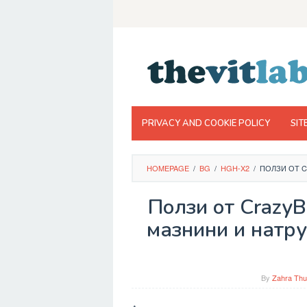
Skip
to
content
PRIVACY AND COOKIE POLICY
SIT
HOMEPAGE
/
BG
/
HGH-X2
/
ПОЛЗИ ОТ C
Ползи от CrazyB
мазнини и натру
By
Zahra Thu