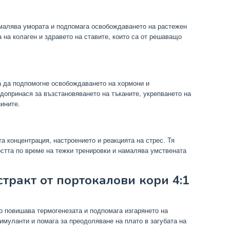
амалява умората и подпомага освобождаването на растежен
 на колаген и здравето на ставите, които са от решаващо
за да подпомогне освобождаването на хормони и
допринася за възстановяването на тъканите, укрепването на
ините.
 концентрация, настроението и реакцията на стрес. Тя
стта по време на тежки тренировки и намалява умствената
тракт от портокалови кори 4:1
о повишава термогенезата и подпомага изгарянето на
имуланти и помага за преодоляване на плато в загубата на