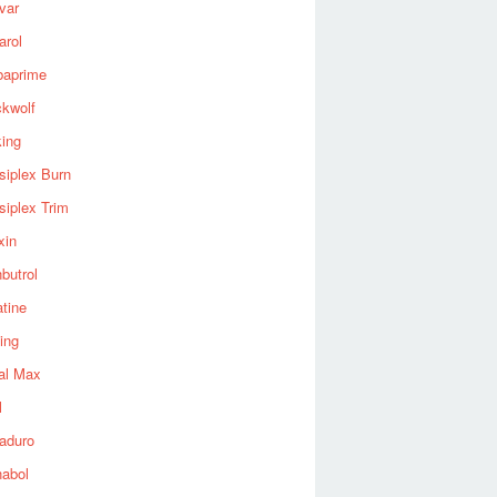
var
arol
baprime
ckwolf
king
siplex Burn
siplex Trim
xin
butrol
tine
ing
al Max
l
aduro
nabol