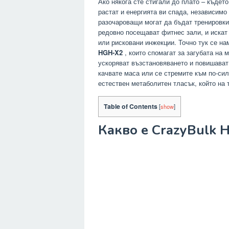
Ако някога сте стигали до плато – къдет
растат и енергията ви спада, независимо
разочароващи могат да бъдат тренировкит
редовно посещават фитнес зали, и искат
или рисковани инжекции. Точно тук се н
HGH-X2
, които спомагат за загубата на 
ускоряват възстановяването и повишават
качвате маса или се стремите към по-си
естествен метаболитен тласък, който на 
Table of Contents
[
show
]
Какво е CrazyBulk 