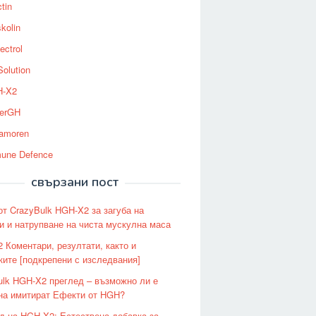
tin
kolin
ectrol
Solution
-X2
erGH
tamoren
une Defence
свързани пост
от CrazyBulk HGH-X2 за загуба на
и и натрупване на чиста мускулна маса
 Коментари, резултати, както и
ките [подкрепени с изследвания]
ulk HGH-X2 преглед – възможно ли е
на имитират Ефекти от HGH?
д на HGH-X2: Естествена добавка за