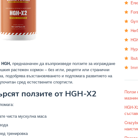
Erec
Fors
Gyn
Her
HGH
Hyp
Ibu
а HGH,
предназначен да възпроизведе ползите за изграждане
Imm
ешкия растежен хормон – без игли, рецепти или странични
а, подобрява възстановяването и подпомага развитието на
дпочитан сред естествените спортисти.
ърсят ползите от HGH-X2
Ползи 
мазнин
помага:
HGH-X2
състав
те чиста мускулна маса
Crazyb
вода
наисти
лед тренировка
Прегле