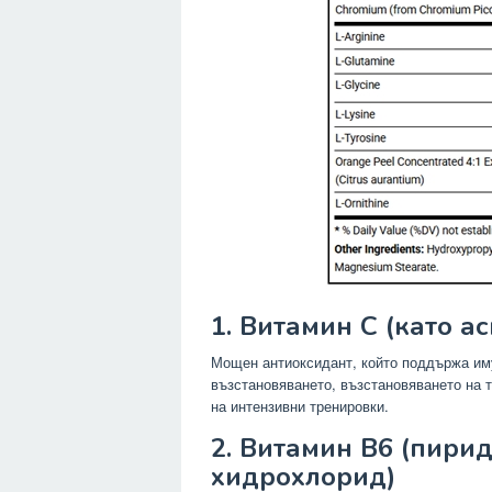
1. Витамин C (като а
Мощен антиоксидант, който поддържа иму
възстановяването, възстановяването на 
на интензивни тренировки.
2. Витамин B6 (пири
хидрохлорид)