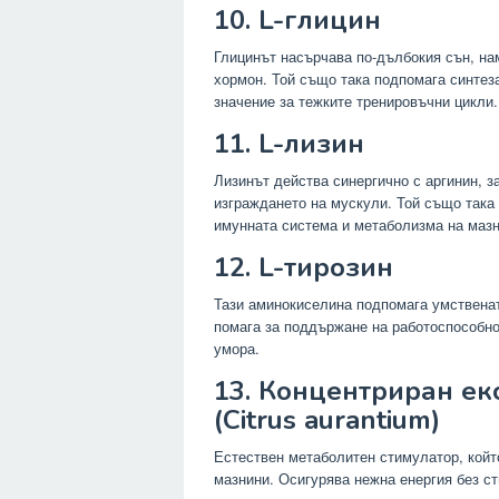
10. L-глицин
Глицинът насърчава по-дълбокия сън, н
хормон. Той също така подпомага синтеза
значение за тежките тренировъчни цикли.
11. L-лизин
Лизинът действа синергично с аргинин, 
изграждането на мускули. Той също така 
имунната система и метаболизма на мазн
12. L-тирозин
Тази аминокиселина подпомага умствената
помага за поддържане на работоспособно
умора.
13. Концентриран екс
(Citrus aurantium)
Естествен метаболитен стимулатор, койт
мазнини. Осигурява нежна енергия без ст