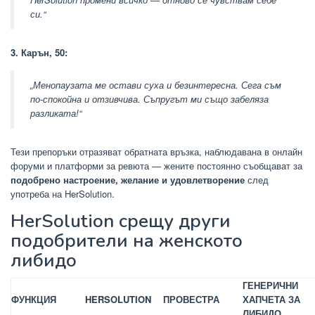
си.“
3. Карън, 50:
„Менопаузата ме остави суха и безинтересна. Сега съм
по-спокойна и отзивчива. Съпругът ми също забеляза
разликата!“
Тези препоръки отразяват обратната връзка, наблюдавана в онлайн
форуми и платформи за ревюта — жените постоянно съобщават за
подобрено настроение, желание и удовлетворение
след
употреба на HerSolution.
HerSolution срещу други
подобрители на женското
либидо
ГЕНЕРИЧНИ
ФУНКЦИЯ
HERSOLUTION
ПРОВЕСТРА
ХАПЧЕТА ЗА
ЛИБИДО