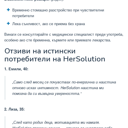
Временно стомашно разстройство при чувствителни
потребители
Лека сънливост, ако се приема без храна
Винаги се консултирайте с медицински специалист преди употреба,
особено ако сте бременна, кърмите или приемате лекарства.
Отзиви на истински
потребители на HerSolution
1. Емили, 40:
„Само след месец се почувствах по-енергична и наистина
отново исках интимност. HerSolution наистина ми
помогна да си възвърна увереността.“
2. Лиза, 35:
„След като родих деца, мотивацията ми намаля.
HerSolution промени всичко — отново се чувствам себе