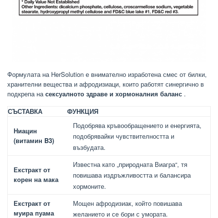
Формулата на HerSolution е внимателно изработена смес от билки,
хранителни вещества и афродизиаци, които работят синергично в
подкрепа на
сексуалното здраве и хормоналния баланс
.
СЪСТАВКА
ФУНКЦИЯ
Подобрява кръвообращението и енергията,
Ниацин
подобрявайки чувствителността и
(витамин B3)
възбудата.
Известна като „природната Виагра“, тя
Екстракт от
повишава издръжливостта и балансира
корен на мака
хормоните.
Екстракт от
Мощен афродизиак, който повишава
муира пуама
желанието и се бори с умората.