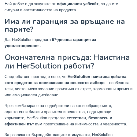
Най-добре е да закупите от
официалния уебсайт,
за да сте
сигурни в автентичността на продукта.
Има ли гаранция за връщане на
парите?
Да, HerSolution предлага
67-дневна гаранция за
удовлетвореност
.
Окончателна присъда: Наистина
ли HerSolution работи?
След обстоен преглед е ясно, че
HerSolution наистина действа
като средство за повишаване на женското либидо
– особено за
тези, чието ниско желание произтича от стрес, хормонални промени
или емоционален дисбаланс.
Чрез комбиниране на подобрители на кръвообращението,
адаптогенни билки и хранителни вещества, поддържащи
хормоните, HerSolution предлага
естествен, безопасен и
ефективен път
към преоткриване на интимността и увереността.
За разлика от бързодействащите стимуланти, HerSolution