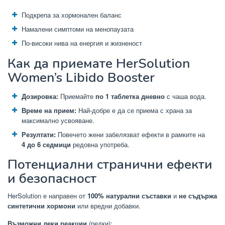
Подкрепа за хормонален баланс
Намалени симптоми на менопаузата
По-високи нива на енергия и жизненост
Как да приемате HerSolution
Women’s Libido Booster
Дозировка:
Приемайте
по 1 таблетка дневно
с чаша вода.
Време на прием:
Най-добре е да се приема с храна за
максимално усвояване.
Резултати:
Повечето жени забелязват ефекти в рамките на
4 до 6 седмици
редовна употреба.
Потенциални странични ефекти
и безопасност
HerSolution е направен от
100% натурални съставки
и
не съдържа
синтетични хормони
или вредни добавки.
Възможни леки реакции
(редки):