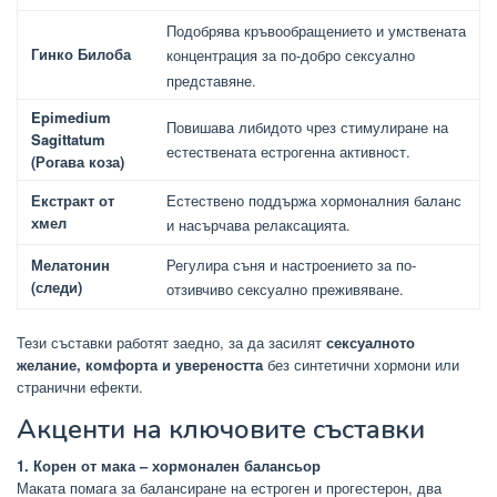
Подобрява кръвообращението и умствената
Гинко Билоба
концентрация за по-добро сексуално
представяне.
Epimedium
Повишава либидото чрез стимулиране на
Sagittatum
естествената естрогенна активност.
(Рогава коза)
Екстракт от
Естествено поддържа хормоналния баланс
хмел
и насърчава релаксацията.
Мелатонин
Регулира съня и настроението за по-
(следи)
отзивчиво сексуално преживяване.
Тези съставки работят заедно, за да засилят
сексуалното
желание, комфорта и увереността
без синтетични хормони или
странични ефекти.
Акценти на ключовите съставки
1. Корен от мака – хормонален балансьор
Маката помага за балансиране на естроген и прогестерон, два