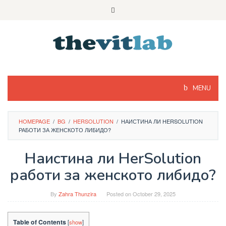
Skip
to
content
MENU
HOMEPAGE
/
BG
/
HERSOLUTION
/
НАИСТИНА ЛИ HERSOLUTION
РАБОТИ ЗА ЖЕНСКОТО ЛИБИДО?
Наистина ли HerSolution
работи за женското либидо?
By
Zahra Thunzira
Posted on
October 29, 2025
Table of Contents
[
show
]