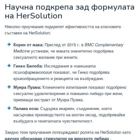
Научна подкрепа зад формулата
на HerSolution
Няколко проучвания подкрепят ефективността на ключовите
съставки на HerSolution:
Корен от мака:
Преглед от 2015 г. в
BMC Complementary
Medicine
установи, че маката значително подобрява
сексуалното желание при жените.
Гинко Билоба:
Изследвания в
човешката
психофармакология
показват, че Гинко подобрява
кръвообращението и реакцията на възбуждане.
Муира Пуама:
Клиничните изпитвания показват подобрено
сексуално удовлетворение и повишено либидо при жени,
приемащи екстракт от Муира Пуама.
Палава коза:
Съдържа икариин, съединение, което
насърчава производството на азотен оксид, подобрявайки
възбудата и гениталната чувствителност.
Заедно тези проучвания потвърждават ролята на HerSolution като
научно обоснован стимулатор на женското либидо
.