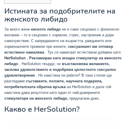
Истината за подобрителите на
женското либидо
За много жени
ниското либидо
не е само свързано с физическо
желание – то е свързано с хормони, стрес, настроение и дори
самочувствие. С напредването на възрастта, раждането или
хормоналните промени при жените,
сексуалният им отговор
естествено намалява
. Тук
се намесват естествени добавки като
HerSolution . Рекламиран като
мощен стимулатор на женското
либидо
, HerSolution твърди, че
възстановява желанието,
засилва удоволствието и подобрява цялостното сексуално
удовлетворение
. Но наистина ли работи? В тази статия ще
разгледаме
съставките, ползите, научната подкрепа,
потребителската обратна връзка
на HerSolution и дали той
наистина дава резултати като един от най-доверените
стимулатори на женското либидо,
предлагани днес.
Какво е HerSolution?