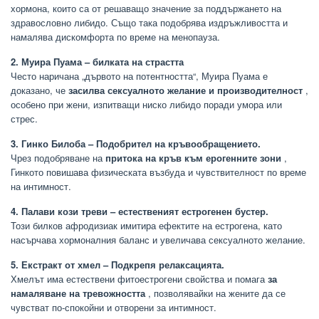
хормона, които са от решаващо значение за поддържането на
здравословно либидо. Също така подобрява издръжливостта и
намалява дискомфорта по време на менопауза.
2. Муира Пуама – билката на страстта
Често наричана „дървото на потентността“, Муира Пуама е
доказано, че
засилва сексуалното желание и производителност
,
особено при жени, изпитващи ниско либидо поради умора или
стрес.
3. Гинко Билоба – Подобрител на кръвообращението.
Чрез подобряване на
притока на кръв към ерогенните зони
,
Гинкото повишава физическата възбуда и чувствителност по време
на интимност.
4. Палави кози треви – естественият естрогенен бустер.
Този билков афродизиак имитира ефектите на естрогена, като
насърчава хормоналния баланс и увеличава сексуалното желание.
5. Екстракт от хмел – Подкрепя релаксацията.
Хмелът има естествени фитоестрогени свойства и помага
за
намаляване на тревожността
, позволявайки на жените да се
чувстват по-спокойни и отворени за интимност.