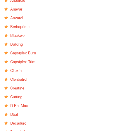
Anadrole
Anavar
Anvarol
Berbaprime
Blackwolf
Bulking
Capsiplex Burn
Capsiplex Trim
Cilexin
Clenbutrol
Creatine
Cutting
D-Bal Max
Dbal
Decaduro