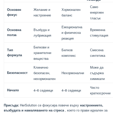
Само
Основен
Желание и
Хормонален
енергиен
фокус
настроение
баланс
тласък
Емоционална
Основна
Възбуда и
Временна
и физическа
полза
лубрикация
стимулация
реакция
Билкови и
Тип
Билков
Смесена
хранителни
формула
комплекс
синтетика
вещества
Клинично
Може да
Безопасност
Нехормонални
безопасен,
съдържа
нехормонален
химикали
Често
Начало
4–6 седмици
4–8 седмици
краткосрочни
Присъда:
HerSolution се фокусира повече върху
настроението,
възбудата и намаляването на стреса
, което го прави идеален за