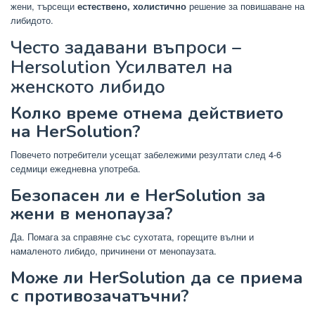
жени, търсещи
естествено, холистично
решение за повишаване на
либидото.
Често задавани въпроси –
Hersolution Усилвател на
женското либидо
Колко време отнема действието
на HerSolution?
Повечето потребители усещат забележими резултати след 4-6
седмици ежедневна употреба.
Безопасен ли е HerSolution за
жени в менопауза?
Да. Помага за справяне със сухотата, горещите вълни и
намаленото либидо, причинени от менопаузата.
Може ли HerSolution да се приема
с противозачатъчни?