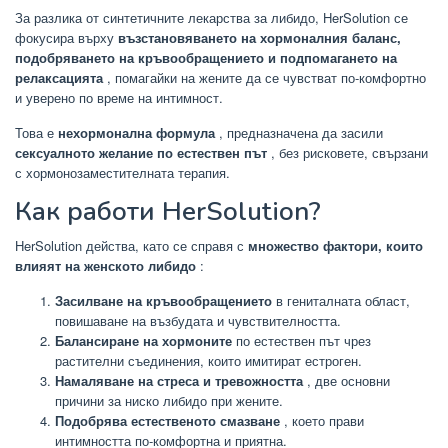
За разлика от синтетичните лекарства за либидо, HerSolution се
фокусира върху
възстановяването на хормоналния баланс,
подобряването на кръвообращението и подпомагането на
релаксацията
, помагайки на жените да се чувстват по-комфортно
и уверено по време на интимност.
Това е
нехормонална формула
, предназначена да засили
сексуалното желание по естествен път
, без рисковете, свързани
с хормонозаместителната терапия.
Как работи HerSolution?
HerSolution действа, като се справя с
множество фактори, които
влияят на женското либидо
:
Засилване на кръвообращението
в гениталната област,
повишаване на възбудата и чувствителността.
Балансиране на хормоните
по естествен път чрез
растителни съединения, които имитират естроген.
Намаляване на стреса и тревожността
, две основни
причини за ниско либидо при жените.
Подобрява естественото смазване
, което прави
интимността по-комфортна и приятна.