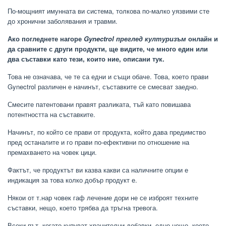
По-мощният имунната ви система, толкова по-малко уязвими сте
до хронични заболявания и травми.
Ако погледнете нагоре
Gynectrol преглед културизъм
онлайн и
да сравните с други продукти, ще видите, че много един или
два съставки като тези, които ние, описани тук.
Това не означава, че те са едни и същи обаче. Това, което прави
Gynectrol различен е начинът, съставките се смесват заедно.
Смесите патентовани правят разликата, тъй като повишава
потентността на съставките.
Начинът, по който се прави от продукта, който дава предимство
пред останалите и го прави по-ефективни по отношение на
премахването на човек цици.
Фактът, че продуктът ви казва какви са наличните опции е
индикация за това колко добър продукт е.
Някои от т.нар човек гаф лечение дори не се изброят техните
съставки, нещо, което трябва да тръгна тревога.
Всеки път, когато купуват хранителни добавки, едно нещо, което