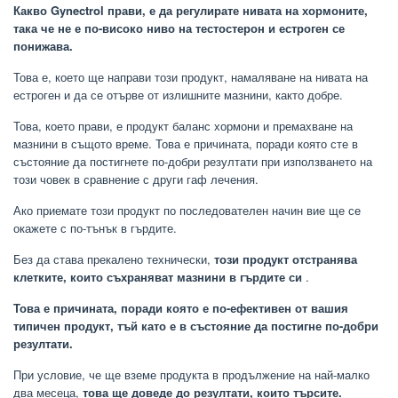
Какво Gynectrol прави, е да регулирате нивата на хормоните,
така че не е по-високо ниво на тестостерон и естроген се
понижава.
Това е, което ще направи този продукт, намаляване на нивата на
естроген и да се отърве от излишните мазнини, както добре.
Това, което прави, е продукт баланс хормони и премахване на
мазнини в същото време. Това е причината, поради която сте в
състояние да постигнете по-добри резултати при използването на
този човек в сравнение с други гаф лечения.
Ако приемате този продукт по последователен начин вие ще се
окажете с по-тънък в гърдите.
Без да става прекалено технически,
този продукт отстранява
клетките, които съхраняват мазнини в гърдите си
.
Това е причината, поради която е по-ефективен от вашия
типичен продукт, тъй като е в състояние да постигне по-добри
резултати.
При условие, че ще вземе продукта в продължение на най-малко
два месеца,
това ще доведе до резултати, които търсите.