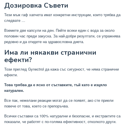
Дозировка Съвети
Тези мъж гаф хапчета имат конкретни инструкции, които трябва да
следвате …
Вземете две капсули на ден. Пийте всеки един с вода за около
половин час преди закуска. За най-добри резултати, се упражнява
редовно и да отидете на здравословна диета.
Има ли някакви странични
ефекти?
Този преглед Gynectrol да кажа със сигурност, че няма странични
ефекти.
Това трябва да е ясно от съставките, тъй като е изцяло
натурален.
Все пак, нежелани реакции могат да се появят, ако сте приели
повече от това, което се препоръчва.
Всички съставки са 100% натурални и безопасни, и екстрактите са
показали, че работят с по-голяма ефективност, отколкото други.