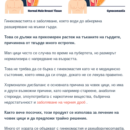
Гинекомастията е заболяване, което води до абнормна
разширяване на мъжки гърди.
Това се дължи на прекомерен растеж на тъканите на гърдите,
причинена от твърде много естроген.
Man цици често се случва по време на пубертета, но размерът
нормализира с напредване на възрастта.
Това не трябва да се бърка с гинекомастия като че е медицинско
състояние, което няма да си отиде, докато не се лекува правилно.
Хормонален дисбаланс е основната причина за човек цици, но има
и други възможни причини, като например стареене, анаболни
стероиди, злоупотребата с наркотични вещества, бъбречна
недостатъчност и
заболяване на черния дроб
.
Както вече посочих, този продукт се използва за лечение на
човек цици и да предложи трайно решение.
Много от хората се объркват с гинекомастия и pseudogynecomastia.