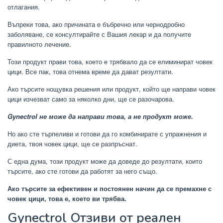
отлагания.
Въпреки това, ако причината е бъбречно или чернодробно
заболяване, се консултирайте с Вашия лекар и да получите
правилното лечение.
Този продукт прави това, което е трябвало да се елиминират човек
цици. Все пак, това отнема време да дават резултати.
Ако търсите нощувка решения или продукт, който ще направи човек
цици изчезват само за няколко дни, ще се разочарова.
Gynectrol не може да направи това, а не продукт може.
Но ако сте търпеливи и готови да го комбинирате с упражнения и
диета, твоя човек цици, ще се разпръснат.
С една дума, този продукт може да доведе до резултати, които
търсите, ако сте готови да работят за него също.
Ако търсите за ефективен и постоянен начин да се премахне с
човек цици, това е, което ви трябва.
Gynectrol Отзиви от реален