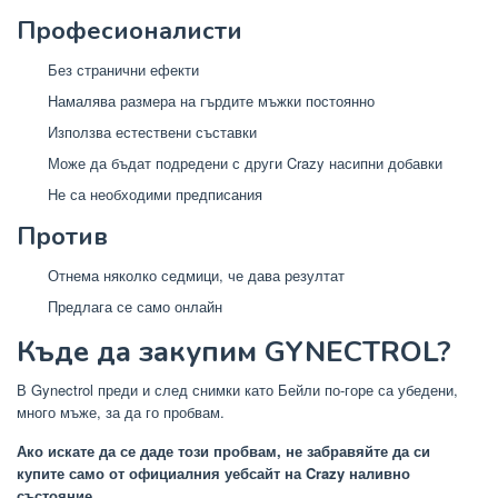
Професионалисти
Без странични ефекти
Намалява размера на гърдите мъжки постоянно
Използва естествени съставки
Може да бъдат подредени с други Crazy насипни добавки
Не са необходими предписания
Против
Отнема няколко седмици, че дава резултат
Предлага се само онлайн
Къде да закупим GYNECTROL?
В Gynectrol преди и след снимки като Бейли по-горе са убедени,
много мъже, за да го пробвам.
Ако искате да се даде този пробвам, не забравяйте да си
купите само от официалния уебсайт на Crazy наливно
състояние.