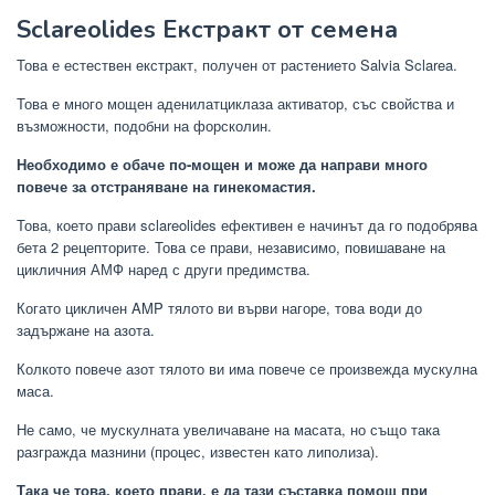
Sclareolides Екстракт от семена
Това е естествен екстракт, получен от растението Salvia Sclarea.
Това е много мощен аденилатциклаза активатор, със свойства и
възможности, подобни на форсколин.
Необходимо е обаче по-мощен и може да направи много
повече за отстраняване на гинекомастия.
Това, което прави sclareolides ефективен е начинът да го подобрява
бета 2 рецепторите. Това се прави, независимо, повишаване на
цикличния АМФ наред с други предимства.
Когато цикличен AMP тялото ви върви нагоре, това води до
задържане на азота.
Колкото повече азот тялото ви има повече се произвежда мускулна
маса.
Не само, че мускулната увеличаване на масата, но също така
разгражда мазнини (процес, известен като липолиза).
Така че това, което прави, е да тази съставка помощ при