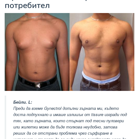
потребител
Бейли. L:
Преди да вземе Gynectrol допълни зърната ми, където
доста подпухнало и имаше излишък от tissure изгради под
тях, като зърната, които стърчат под тесни пуловери
или жилетки може да бъде толкова неудобно, затова
реших да се отстрани проблема чрез сърфиране в