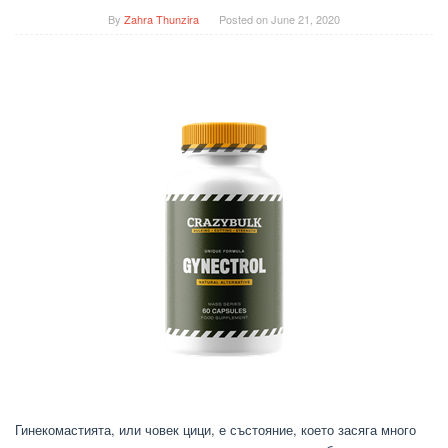
By
Zahra Thunzira
Posted on
June 21, 2020
Гинекомастията, или човек цици, е състояние, което засяга много