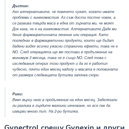
Дъстин:
Ако алтернативите, че повечето чуват, когато имате
проблеми с гинекомастия. Аз съм доста постно човек, а
се развива твърда маса в една от зърната ми, че моят
Док каза, че е на гинекомастия. Алтернативите Даде ми
беше фармацевтичната лечение или операция. Като
погледнах в фармацевтични продукти, които ще бъдат
дадени видях всички ужасни странични ефекти, така че е
NO. След операцията ще ме постави в продължение на
минимум 3 месеца, така че е също NO. След това с
изследвания открих този продукт и да го е работил
чудесно, почти един месец надолу и масата е половината
от размера следващата бутилка започва скоро.
Рики:
Been върху него в продължение на един месец. Забелязали
ли разлика в гърдите мазнини изчезване, но все пак да
извърви много път. На 2-ри бутилка.
Gynectrol срещу Gynexin и други