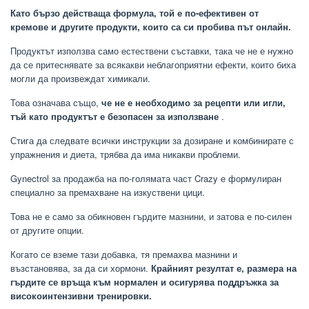
Като бързо действаща формула, той е по-ефективен от
кремове и другите продукти, които са си пробива път онлайн.
Продуктът използва само естествени съставки, така че не е нужно
да се притеснявате за всякакви неблагоприятни ефекти, които биха
могли да произвеждат химикали.
Това означава също,
че не е необходимо за рецепти или игли,
тъй като продуктът е безопасен за използване
.
Стига да следвате всички инструкции за дозиране и комбинирате с
упражнения и диета, трябва да има никакви проблеми.
Gynectrol за продажба на по-голямата част Crazy е формулиран
специално за премахване на изкуствени цици.
Това не е само за обикновен гърдите мазнини, и затова е по-силен
от другите опции.
Когато се вземе тази добавка, тя премахва мазнини и
възстановява, за да си хормони.
Крайният резултат е, размера на
гърдите се връща към нормален и осигурява поддръжка за
високоинтензивни тренировки.