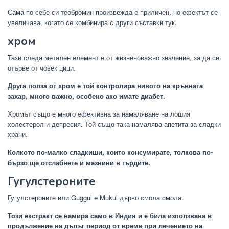
Сама по себе си теобромин произвежда е приличен, но ефектът се
увеличава, когато се комбинира с други съставки тук.
хром
Тази следа метален елемент е от жизненоважно значение, за да се
отърве от човек цици.
Друга полза от хром е той контролира нивото на кръвната
захар, много важно, особено ако имате диабет.
Хромът също е много ефективна за намаляване на лошия
холестерол и депресия. Той също така намалява апетита за сладки
храни.
Колкото по-малко сладкиши, които консумирате, толкова по-
бързо ще отслабнете и мазнини в гърдите.
Гугулстероните
Гугулстероните или Guggul е Mukul дърво смола смола.
Този екстракт се намира само в Индия и е била използвана в
продължение на дълъг период от време при лечението на