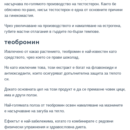
насърчава по-голямото производство на тестостерон. Както бе
обяснено по-рано, нисък тестостерон е една от основните причини
за гинекомастия.
Чрез увеличаване на производството и намаляване на естрогена,
губите мастни отлагания в гърдите по-бързи темпове.
теобромин
Извлечено от какао растението, теобромин е най-известен като
средството, чрез което се прави шоколад.
Но като изключим това, този екстракт е богат на флавоноиди и
антиоксиданти, които осигуряват допълнителна защита за тялото
си.
Докато основната цел на този продукт е да се премахне човек цици,
има и други ползи.
Най-голямата полза от теобромин освен намаляване на мазнините
е насърчаване на загуба на тегло.
Ефектът е най-забележима, когато го комбинирате с редовни
физически упражнения и здравословна диета.