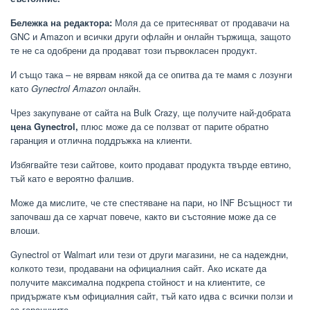
Бележка на редактора:
Моля да се притесняват от продавачи на
GNC и Amazon и всички други офлайн и онлайн тържища, защото
те не са одобрени да продават този първокласен продукт.
И също така – не вярвам някой да се опитва да те мамя с лозунги
като
Gynectrol Amazon
онлайн.
Чрез закупуване от сайта на Bulk Crazy, ще получите най-добрата
цена Gynectrol,
плюс може да се ползват от парите обратно
гаранция и отлична поддръжка на клиенти.
Избягвайте тези сайтове, които продават продукта твърде евтино,
тъй като е вероятно фалшив.
Може да мислите, че сте спестяване на пари, но INF Всъщност ти
започваш да се харчат повече, както ви състояние може да се
влоши.
Gynectrol от Walmart или тези от други магазини, не са надеждни,
колкото тези, продавани на официалния сайт. Ако искате да
получите максимална подкрепа стойност и на клиентите, се
придържате към официалния сайт, тъй като идва с всички ползи и
за гаранциите.