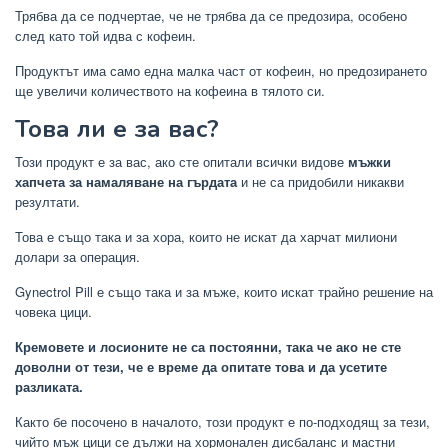
Трябва да се подчертае, че не трябва да се предозира, особено
след като той идва с кофеин.
Продуктът има само една малка част от кофеин, но предозирането
ще увеличи количеството на кофеина в тялото си.
Това ли е за вас?
Този продукт е за вас, ако сте опитали всички видове
мъжки
хапчета за намаляване на гърдата
и не са придобили никакви
резултати.
Това е също така и за хора, които не искат да харчат милиони
долари за операция.
Gynectrol Pill е също така и за мъже, които искат трайно решение на
човека цици.
Кремовете и лосионите не са постоянни, така че ако не сте
доволни от тези, че е време да опитате това и да усетите
разликата.
Както бе посочено в началото, този продукт е по-подходящ за тези,
чийто мъж цици се дължи на хормонален дисбаланс и мастни