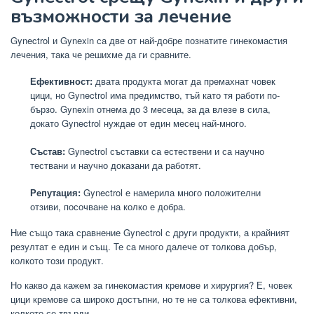
възможности за лечение
Gynectrol и Gynexin са две от най-добре познатите гинекомастия
лечения, така че решихме да ги сравните.
Ефективност:
двата продукта могат да премахнат човек
цици, но Gynectrol има предимство, тъй като тя работи по-
бързо. Gynexin отнема до 3 месеца, за да влезе в сила,
докато Gynectrol нуждае от един месец най-много.
Състав:
Gynectrol съставки са естествени и са научно
тествани и научно доказани да работят.
Репутация:
Gynectrol е намерила много положителни
отзиви, посочване на колко е добра.
Ние също така сравнение Gynectrol с други продукти, а крайният
резултат е един и същ. Те са много далече от толкова добър,
колкото този продукт.
Но какво да кажем за гинекомастия кремове и хирургия? Е, човек
цици кремове са широко достъпни, но те не са толкова ефективни,
колкото се твърди.