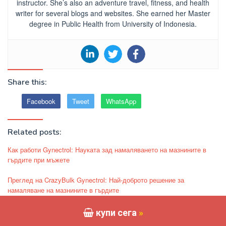
instructor. She’s also an adventure travel, fitness, and health
writer for several blogs and websites. She earned her Master
degree in Public Health from University of Indonesia.
Share this:
Facebook
Tweet
WhatsApp
Related posts:
Как работи Gynectrol: Науката зад намаляването на мазнините в
гърдите при мъжете
Преглед на CrazyBulk Gynectrol: Най-доброто решение за
намаляване на мазнините в гърдите
Преглед на Gynectrol: Истината зад тази добавка за гинекомастия
купи сега
»