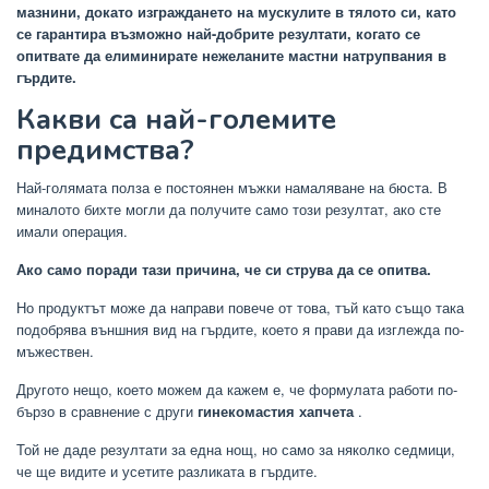
мазнини, докато изграждането на мускулите в тялото си, като
се гарантира възможно най-добрите резултати, когато се
опитвате да елиминирате нежеланите мастни натрупвания в
гърдите.
Какви са най-големите
предимства?
Най-голямата полза е постоянен мъжки намаляване на бюста. В
миналото бихте могли да получите само този резултат, ако сте
имали операция.
Ако само поради тази причина, че си струва да се опитва.
Но продуктът може да направи повече от това, тъй като също така
подобрява външния вид на гърдите, което я прави да изглежда по-
мъжествен.
Другото нещо, което можем да кажем е, че формулата работи по-
бързо в сравнение с други
гинекомастия хапчета
.
Той не даде резултати за една нощ, но само за няколко седмици,
че ще видите и усетите разликата в гърдите.