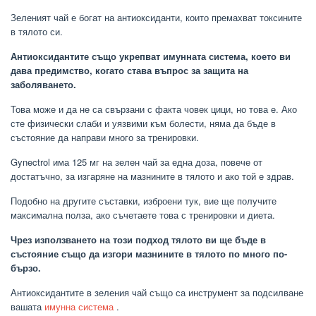
Зеленият чай е богат на антиоксиданти, които премахват токсините
в тялото си.
Антиоксидантите също укрепват имунната система, което ви
дава предимство, когато става въпрос за защита на
заболяването.
Това може и да не са свързани с факта човек цици, но това е. Ако
сте физически слаби и уязвими към болести, няма да бъде в
състояние да направи много за тренировки.
Gynectrol има 125 мг на зелен чай за една доза, повече от
достатъчно, за изгаряне на мазнините в тялото и ако той е здрав.
Подобно на другите съставки, изброени тук, вие ще получите
максимална полза, ако съчетаете това с тренировки и диета.
Чрез използването на този подход тялото ви ще бъде в
състояние също да изгори мазнините в тялото по много по-
бързо.
Антиоксидантите в зеления чай също са инструмент за подсилване
вашата
имунна система
.