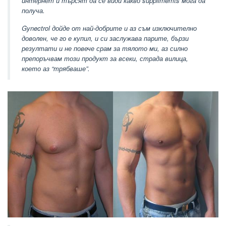
интернет и търсят да се види какво supplimemts мога да
получа.
Gynectrol дойде от най-добрите и аз съм изключително
доволен, че го е купил, и си заслужава парите, бързи
резултати и не повече срам за тялото ми, аз силно
препоръчвам този продукт за всеки, страда вилица,
което аз “трябваше”.