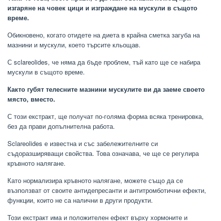
изгаряне на човек цици и изграждане на мускули в същото
време.
Обикновено, когато отидете на диета в крайна сметка загуба на
мазнини и мускули, което търсите кльощав.
С sclareolides, че няма да бъде проблем, тъй като ще се набира
мускули в същото време.
Както губят телесните мазнини мускулите ви да заеме своето
място, вместо.
С този екстракт, ще получат по-голяма форма всяка тренировка,
без да прави допълнителна работа.
Sclareolides е известна и със забележителните си
съдоразширяващи свойства. Това означава, че ще се регулира
кръвното налягане.
Като нормализира кръвното налягане, можете също да се
възползват от своите антидепресанти и антитромботични ефекти,
функции, които не са налични в други продукти.
Този екстракт има и положителен ефект върху хормоните и