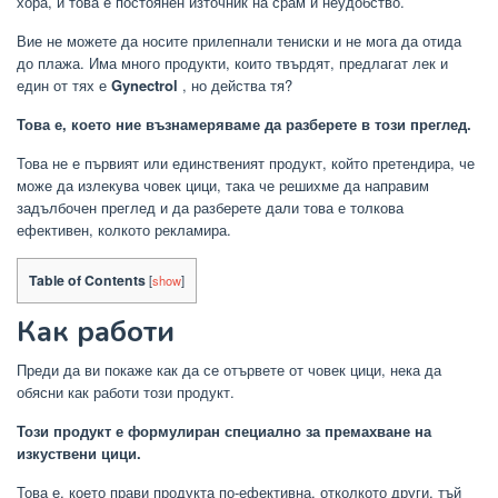
хора, и това е постоянен източник на срам и неудобство.
Вие не можете да носите прилепнали тениски и не мога да отида
до плажа. Има много продукти, които твърдят, предлагат лек и
един от тях е
Gynectrol
, но действа тя?
Това е, което ние възнамеряваме да разберете в този преглед.
Това не е първият или единственият продукт, който претендира, че
може да излекува човек цици, така че решихме да направим
задълбочен преглед и да разберете дали това е толкова
ефективен, колкото рекламира.
Table of Contents
[
show
]
Как работи
Преди да ви покаже как да се отървете от човек цици, нека да
обясни как работи този продукт.
Този продукт е формулиран специално за премахване на
изкуствени цици.
Това е, което прави продукта по-ефективна, отколкото други, тъй