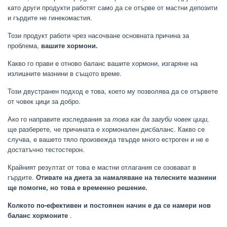
като други продукти работят само да се отърве от мастни депозити
и гърдите не гинекомастия.
Този продукт работи чрез насочване основната причина за
проблема,
вашите хормони.
Какво го прави е отново баланс вашите хормони, изгаряне на
излишните мазнини в същото време.
Този двустранен подход е това, което му позволява да се отървете
от човек цици за добро.
Ако го направите изследвания за
това как да загуби човек цици,
ще разберете, че причината е хормонален дисбаланс. Какво се
случва, е вашето тяло произвежда твърде много естроген и не е
достатъчно тестостерон.
Крайният резултат от това е мастни отлагания се озовават в
гърдите.
Отивате на диета за намаляване на телесните мазнини
ще помогне, но това е временно решение.
Колкото по-ефективен и постоянен начин е да се намери нов
баланс хормоните
.