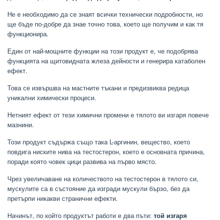
Не е необходимо да се знаят всички технически подробности, но
ще бъде по-добре да знае точно това, което ще получим и как тя
функционира.
Един от най-мощните функции на този продукт е, че подобрява
функцията на щитовидната жлеза дейности и генерира катаболен
ефект.
Това се извършва на мастните тъкани и предизвиква редица
уникални химически процеси.
Нетният ефект от тези химични промени е тялото ви изгаря повече
мазнини.
Този продукт съдържа също така L-аргинин, вещество, което
повдига ниските нива на тестостерон, което е основната причина,
поради която човек цици развива на първо място.
Чрез увеличаване на количеството на тестостерон в тялото си,
мускулите са в състояние да изгради мускули бързо, без да
претърпи никакви странични ефекти.
Начинът, по който продуктът работи е два пъти:
той изгаря