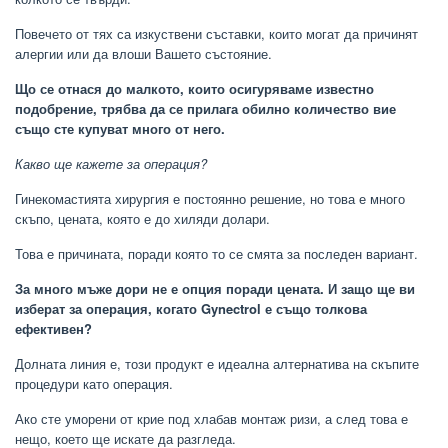
Повечето от тях са изкуствени съставки, които могат да причинят
алергии или да влоши Вашето състояние.
Що се отнася до малкото, които осигуряваме известно
подобрение, трябва да се прилага обилно количество вие
също сте купуват много от него.
Какво ще кажете за операция?
Гинекомастията хирургия е постоянно решение, но това е много
скъпо, цената, която е до хиляди долари.
Това е причината, поради която то се смята за последен вариант.
За много мъже дори не е опция поради цената. И защо ще ви
изберат за операция, когато Gynectrol е също толкова
ефективен?
Долната линия е, този продукт е идеална алтернатива на скъпите
процедури като операция.
Ако сте уморени от крие под хлабав монтаж ризи, а след това е
нещо, което ще искате да разгледа.