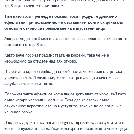
трябва да търсите е съставките.
Тъй като този преглед е показал, този продукт е доказано
ефективна при положение, че съставките, които са доказали
отново и отново за премахване на изкуствени цици.
Ако разгледате отблизо съставките показва колко ефективни са те
в съвместната работа.
Както вече посочи предимствата на кофеин, така че не е
необходимо да отидете над тях отново.
Въпреки това, ние трябва да се отбележи, че кофеин също така
увеличава метаболизма си, което е от решаващо значение за
загуба на мазнини и тегло.
Положителните ефекти от кофеина се допълват от хром, тъй като
също изгаря калории и мазнини. Тези две съставки също
стимулират нарастването на мускулите, така че не се свърши с
кльощав рамка.
Заедно с другите съставки, продуктът произвежда резултатите от
които се нуждаете, за да бъдем конкретни, премахнете човек цици.