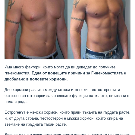
Има много фактори, които могат да ви доведат до получите
гинекомастия.
Една от водещите причини за Гинекомастията е
дисбаланс в половите хормони.
Две хормони разлика между мъжки и женски. Тестостеронът и
естроген са отговорни за човешките функции на тялото, свързани с
пола и рода.
Естрогенът е женски хормон, който прави тъканта на гърдата расте,
и, от друга страна, тестостерон е мъжки хормон, който спира на
вземане на гръдната тъкан расте.
Всички мъже и жени имат тези двата хормона, които те наследяват