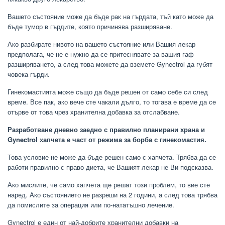
Вашето състояние може да бъде рак на гърдата, тъй като може да
бъде тумор в гърдите, която причинява разширяване.
Ако разбирате нивото на вашето състояние или Вашия лекар
предполага, че не е нужно да се притеснявате за вашия гаф
разширяването, а след това можете да вземете Gynectrol да губят
човека гърди.
Гинекомастията може също да бъде решен от само себе си след
време. Все пак, ако вече сте чакали дълго, то тогава е време да се
отърве от това чрез хранителна добавка за отслабване.
Разработване дневно заедно с правилно планирани храна и
Gynectrol хапчета е част от режима за борба с гинекомастия.
Това условие не може да бъде решен само с хапчета. Трябва да се
работи правилно с право диета, че Вашият лекар не Ви подсказва.
Ако мислите, че само хапчета ще решат този проблем, то вие сте
наред. Ако състоянието не разреши на 2 години, а след това трябва
да помислите за операция или по-нататъшно лечение.
Gynectrol е един от най-добрите хранителни добавки на