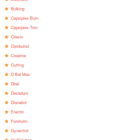
Bulking
Capsiplex Burn
Capsiplex Trim
Cilexin
Clenbutrol
Creatine
Cutting
D-Bal Max
Dbal
Decaduro
Dianabol
Erectin
Forskolin
Gynectrol
HerSolution