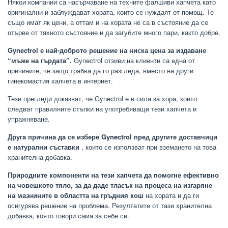
Някои компании са насърчаване на техните фалшиви хапчета като
оригинални и заблуждават хората, които се нуждаят от помощ. Те
също имат як цени, а оттам и на хората не са в състояние да се
отърве от тяхното състояние и да загубите много пари, както добре.
Gynectrol е най-доброто решение на ниска цена за издаване
“мъже на гърдата”.
Gynectrol отзиви на клиенти са една от
причините, че защо трябва да го разгледа, вместо на други
гинекомастия хапчета в интернет.
Тези прегледи доказват, че Gynectrol е в сила за хора, които
следват правилните стъпки на употребяващи тези хапчета и
упражняване.
Друга причина да се избере Gynectrol пред другите доставчици
е натурални съставки
, които се използват при вземането на това
хранителна добавка.
Природните компоненти на тези хапчета да помогне ефективно
на човешкото тяло, за да даде тласък на процеса на изгаряне
на мазнините в областта на гръдния кош
на хората и да ги
осигурява решение на проблема. Резултатите от тази хранителна
добавка, която говори сама за себе си.