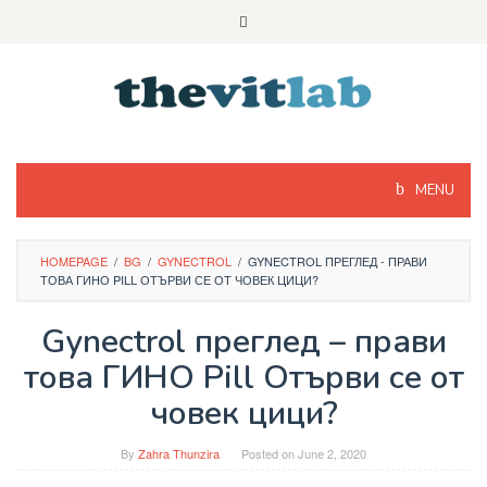
Skip
to
content
MENU
HOMEPAGE
/
BG
/
GYNECTROL
/
GYNECTROL ПРЕГЛЕД - ПРАВИ
ТОВА ГИНО PILL ОТЪРВИ СЕ ОТ ЧОВЕК ЦИЦИ?
Gynectrol преглед – прави
това ГИНО Pill Отърви се от
човек цици?
By
Zahra Thunzira
Posted on
June 2, 2020