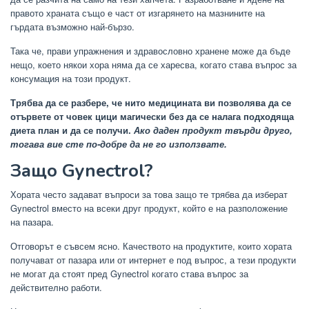
правото храната също е част от изгарянето на мазнините на
гърдата възможно най-бързо.
Така че, прави упражнения и здравословно хранене може да бъде
нещо, което някои хора няма да се харесва, когато става въпрос за
консумация на този продукт.
Трябва да се разбере, че нито медицината ви позволява да се
отървете от човек цици магически без да се налага подходяща
диета план и да се получи.
Ако даден продукт твърди друго,
тогава вие сте по-добре да не го използвате.
Защо Gynectrol?
Хората често задават въпроси за това защо те трябва да изберат
Gynectrol вместо на всеки друг продукт, който е на разположение
на пазара.
Отговорът е съвсем ясно. Качеството на продуктите, които хората
получават от пазара или от интернет е под въпрос, а тези продукти
не могат да стоят пред Gynectrol когато става въпрос за
действително работи.