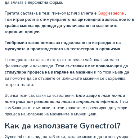
да влязат в перфектна форма.
Третата съставка в тези гинекомастия хапчета е
Gugglesterone
.
Той играе роля в стимулирането на щитовидната жлеза, които в
крайна сметка ще доведе до увеличаване на мазнините
горивния процес.
Теобромин какао помага за подсилване на изграждане на
мускулите и производството на тестостерон в организма.
Последната съставка е екстракт от зелен чай, включително
флавоноиди и алкалоиди.
Тези съставки имат правомощия да
стимулира процеса на изгаряне на мазнини
и по този начин да
ви помогне да се отървете от излишните мазнини се съхранява
вътре в тялото.
Всички тези съставки са естествени.
Ето защо е там почти
няма риск от развитие на тежки странични ефекти.
Тази
комбинация от съставки, в тези хапчета, е проектиран да ускори
процеса на изгаряне на мазнините в мъжки цици.
Как да използвате Gynectrol?
Gynectrol е във вид на таблетки, така че можете да ги консумират