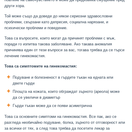
други хора.
Той може също да доведе до някои сериозни здравословни
проблеми, свързани като депресия, социална нарязани, и
психически проблеми и поведение.
Това са въпросите, които могат да причинят проблеми с мъж,
поради го изпитва такова заболяване. Ако такава аномалия
причинява един от тези въпроси за вас, тогава трябва да се търси
лечение гинекомастия.
Това са симптомите на гинекомастия:
Подуване и болезненост в гърдите тъкан на едната или
двете гърди
Площта на кожата, които обграждат зърното (ареола) може
да се увеличи в диаметър
Гърди тъкан може да се появи асиметрична
Това са основните симптоми на гинекомастия. Все пак, ако се
разгледа необичайно подуване, болка, зърното от отговорност или
за всички от тях, а след това трябва да посетите лекар за