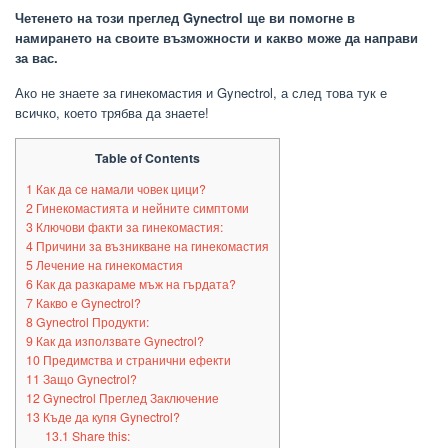
Четенето на този преглед Gynectrol ще ви помогне в
намирането на своите възможности и какво може да направи
за вас.
Ако не знаете за гинекомастия и Gynectrol, а след това тук е
всичко, което трябва да знаете!
Table of Contents
1
Как да се намали човек цици?
2
Гинекомастията и нейните симптоми
3
Ключови факти за гинекомастия:
4
Причини за възникване на гинекомастия
5
Лечение на гинекомастия
6
Как да разкараме мъж на гърдата?
7
Какво е Gynectrol?
8
Gynectrol Продукти:
9
Как да използвате Gynectrol?
10
Предимства и странични ефекти
11
Защо Gynectrol?
12
Gynectrol Преглед Заключение
13
Къде да купя Gynectrol?
13.1
Share this: