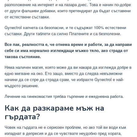
разположение на интернет и на пазара днес. Това е начин по-добре
от други фалшиви добавки, които претендират да бъдат съставени
от естествени съставки.
Gynectrol хапчета са безопасни, и те съдържат 100% естествени
съставки. Други таблети са силно Платените и са безполезни.
Все пак, реалността е, че отнема време и работи, за да направи
себе си има нормално изглеждащи мъжко тяло, ако страда от
такова състояние.
Няма наличен магия, която може да ви накара да изглежда добре в
едно мигване на око. Ето защо, вместо да следва невъзможни
начини да се спре да страда срам, че избрахте Gynectrol е най-
мъдрото решение.
Лечение на гинекомастия трябва търпение и ежедневна работа.
Как да разкараме мъж на
гърдата?
Човек на гърдата не е сериозен проблем, но ако той ви води към
изпаднат в депресия и да се чувствате неудобно пред хората,