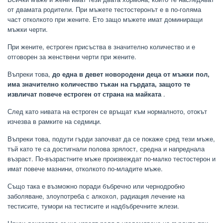
от двамата родители. При мъжете тестостеронът е в по-голяма
част отколкото при жените. Ето защо мъжете имат доминиращи
мъжки черти.
При жените, естроген присъства в значително количество и е
отговорен за женствени черти при жените.
Въпреки това,
до една в девет новородени деца от мъжки пол,
има значително количество тъкан на гърдата, защото те
извличат повече естроген от страна на майката
.
След като нивата на естроген се връщат към нормалното, отокът
изчезва в рамките на седмици.
Въпреки това, подути гърди започват да се покаже сред тези мъже,
тъй като те са достигнали полова зрялост, средна и напреднала
възраст. По-възрастните мъже произвеждат по-малко тестостерон и
имат повече мазнини, отколкото по-младите мъже.
Също така е възможно поради бъбречно или чернодробно
заболяване, злоупотреба с алкохол, радиация лечение на
тестисите, тумори на тестисите и надбъбречните жлези.