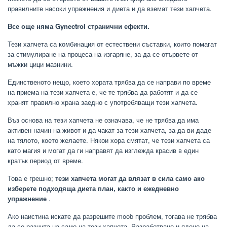
правилните насоки упражнения и диета и да вземат тези хапчета.
Все още няма Gynectrol странични ефекти.
Тези хапчета са комбинация от естествени съставки, които помагат
за стимулиране на процеса на изгаряне, за да се отървете от
мъжки цици мазнини.
Единственото нещо, което хората трябва да се направи по време
на приема на тези хапчета е, че те трябва да работят и да се
хранят правилно храна заедно с употребяващи тези хапчета.
Въз основа на тези хапчета не означава, че не трябва да има
активен начин на живот и да чакат за тези хапчета, за да ви даде
на тялото, което желаете. Някои хора смятат, че тези хапчета са
като магия и могат да ги направят да изглежда красив в един
кратък период от време.
Това е грешно;
тези хапчета могат да влязат в сила само ако
изберете подходяща диета план, както и ежедневно
упражнение
.
Ако наистина искате да разрешите moob проблем, тогава не трябва
да се разчита на само на тези хапчета. Разработване и ядене на