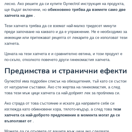
лесно. Ако решите да си купите Gynectrol инструкция на продукта,
ще бъдат включени, но
обикновено трябва да вземете само две
хапчета на ден
.
Тези хапчета трябва да се вземат най-малко тридесет минути
преди започване на каквато и да е упражнение. Не е необходимо за
инжекции или притежават рецепта от лекарите да се използват тези
хапчета.
Цената на тези хапчета е и сравнително евтина, и този продукт е
по-скъпо, отколкото повечето други гинекомастия хапчета.
Предимства и странични ефекти
Gynectrol има подробен списък на обезщетения, тъй като се състои
от натурални съставки. Ако сте жертва на гинекомастия, а след
това тези мъж цици хапчета са най-добрият лек за проблема си.
Ако страда от това състояние и искате да направите себе си
изглежда като обикновени хора, тялото-мъдър, а след това
тези
хапчета са най-доброто предложение в момента могат да се
възползват от
.
Можете да се отървете от вашите мъж цици ако следвате