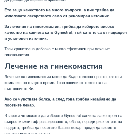
Ето защо качеството на много въпроси, а вие трябва да
използвате лекарството само от реномиран източник.
За лечение на гинекомастия, трябва да изберете високо
качество на хапчета като Gynectrol, тъй като те са от надежден
и установен източник.
Тази хранителна добавка е много ефективен при лечение
гинекомастия.
Лечение на гинекомастия
Лечение на гинекомастия може да бъде толкова просто, както и
комплекс по същото време. Това зависи от тежестта на
състоянието Ви.
Ако се чувствате болка, а след това трябва незабавно да
посетите лекар.
Въпреки че можете да изберете Gynectrol хапчета за контрол на
въпрос мъжки гаф разширяването, обаче, поради риск от рак на
гърдата, трябва да посетите Вашия лекар, преди да вземете
някакво друго лекарство.