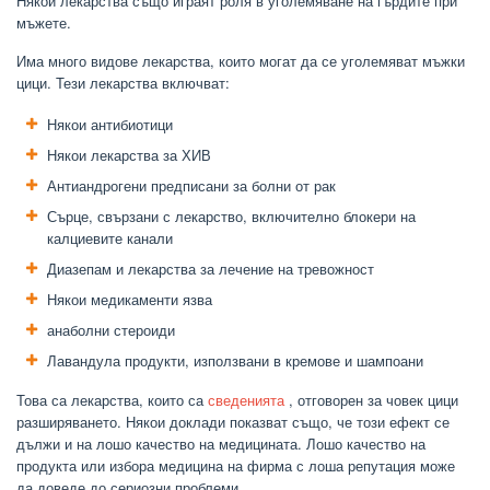
Някои лекарства също играят роля в уголемяване на гърдите при
мъжете.
Има много видове лекарства, които могат да се уголемяват мъжки
цици. Тези лекарства включват:
Някои антибиотици
Някои лекарства за ХИВ
Антиандрогени предписани за болни от рак
Сърце, свързани с лекарство, включително блокери на
калциевите канали
Диазепам и лекарства за лечение на тревожност
Някои медикаменти язва
анаболни стероиди
Лавандула продукти, използвани в кремове и шампоани
Това са лекарства, които са
сведенията
, отговорен за човек цици
разширяването. Някои доклади показват също, че този ефект се
дължи и на лошо качество на медицината. Лошо качество на
продукта или избора медицина на фирма с лоша репутация може
да доведе до сериозни проблеми.