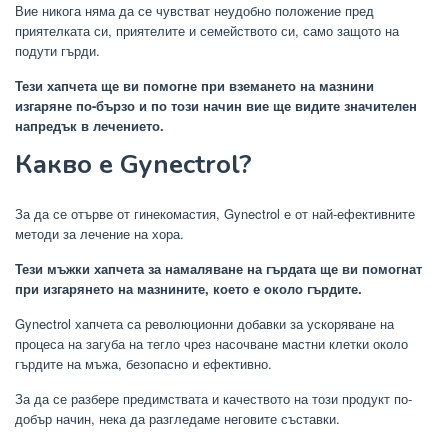
Вие никога няма да се чувстват неудобно положение пред
приятелката си, приятелите и семейството си, само защото на
подути гърди.
Тези хапчета ще ви помогне при вземането на мазнини
изгаряне по-бързо и по този начин вие ще видите значителен
напредък в лечението.
Какво е Gynectrol?
За да се отърве от гинекомастия, Gynectrol е от най-ефективните
методи за лечение на хора.
Тези мъжки хапчета за намаляване на гърдата ще ви помогнат
при изгарянето на мазнините, което е около гърдите.
Gynectrol хапчета са революционни добавки за ускоряване на
процеса на загуба на тегло чрез насочване мастни клетки около
гърдите на мъжа, безопасно и ефективно.
За да се разбере предимствата и качеството на този продукт по-
добър начин, нека да разгледаме неговите съставки.