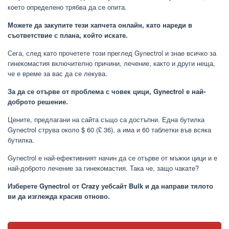
което определено трябва да се опита.
Можете да закупите тези хапчета онлайн, като нареди в
съответствие с плана, който искате.
Сега, след като прочетете този преглед Gynectrol и знае всичко за
гинекомастия включително причини, лечение, както и други неща,
че е време за вас да се лекува.
За да се отърве от проблема с човек цици, Gynectrol е най-
доброто решение.
Цените, предлагани на сайта също са достъпни. Една бутилка
Gynectrol струва около $ 60 (£ 36), а има и 60 таблетки във всяка
бутилка.
Gynectrol е най-ефективният начин да се отърве от мъжки цици и е
най-доброто лечение за гинекомастия. Така че, защо чакате?
Изберете Gynectrol от Crazy уебсайт Bulk и да направи тялото
ви да изглежда красив отново.