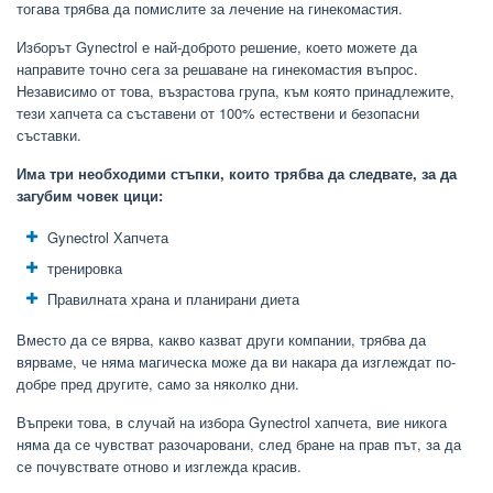
тогава трябва да помислите за лечение на гинекомастия.
Изборът Gynectrol е най-доброто решение, което можете да
направите точно сега за решаване на гинекомастия въпрос.
Независимо от това, възрастова група, към която принадлежите,
тези хапчета са съставени от 100% естествени и безопасни
съставки.
Има три необходими стъпки, които трябва да следвате, за да
загубим човек цици:
Gynectrol Хапчета
тренировка
Правилната храна и планирани диета
Вместо да се вярва, какво казват други компании, трябва да
вярваме, че няма магическа може да ви накара да изглеждат по-
добре пред другите, само за няколко дни.
Въпреки това, в случай на избора Gynectrol хапчета, вие никога
няма да се чувстват разочаровани, след бране на прав път, за да
се почувствате отново и изглежда красив.