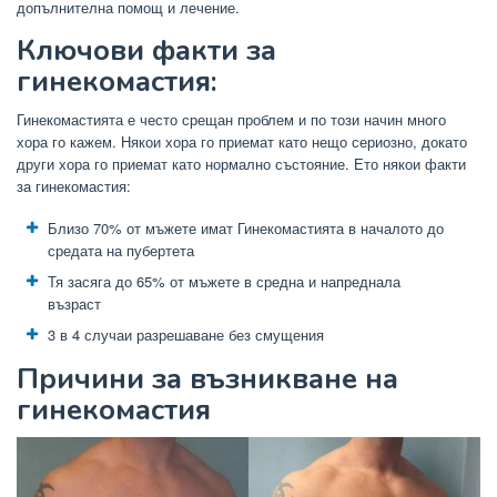
допълнителна помощ и лечение.
Ключови факти за
гинекомастия:
Гинекомастията е често срещан проблем и по този начин много
хора го кажем. Някои хора го приемат като нещо сериозно, докато
други хора го приемат като нормално състояние. Ето някои факти
за гинекомастия:
Близо 70% от мъжете имат Гинекомастията в началото до
средата на пубертета
Тя засяга до 65% от мъжете в средна и напреднала
възраст
3 в 4 случаи разрешаване без смущения
Причини за възникване на
гинекомастия