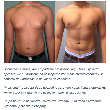
Прочетете това, ако страдате от човек цици. Това Gynectrol
преглед ще ви помогне да разберете как това гинекомастия Pill
работи по намаляване на човек на гърдата.
“Мъж цици” може да бъде неудобно за много хора. Това е ситуация,
която е доста странно и е известен като гинекомастия.
За да помогне на хората, които сте, страдащи от това състояние,
Gynectrol добавка е създаден.