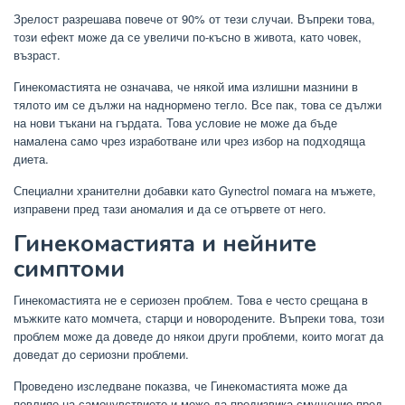
Зрелост разрешава повече от 90% от тези случаи. Въпреки това,
този ефект може да се увеличи по-късно в живота, като човек,
възраст.
Гинекомастията не означава, че някой има излишни мазнини в
тялото им се дължи на наднормено тегло. Все пак, това се дължи
на нови тъкани на гърдата. Това условие не може да бъде
намалена само чрез изработване или чрез избор на подходяща
диета.
Специални хранителни добавки като Gynectrol помага на мъжете,
изправени пред тази аномалия и да се отървете от него.
Гинекомастията и нейните
симптоми
Гинекомастията не е сериозен проблем. Това е често срещана в
мъжките като момчета, старци и новородените. Въпреки това, този
проблем може да доведе до някои други проблеми, които могат да
доведат до сериозни проблеми.
Проведено изследване показва, че Гинекомастията може да
повлияе на самочувствието и може да предизвика смущение пред