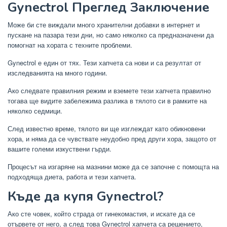
Gynectrol Преглед Заключение
Може би сте виждали много хранителни добавки в интернет и
пускане на пазара тези дни, но само няколко са предназначени да
помогнат на хората с техните проблеми.
Gynectrol е един от тях. Тези хапчета са нови и са резултат от
изследванията на много години.
Ако следвате правилния режим и вземете тези хапчета правилно
тогава ще видите забележима разлика в тялото си в рамките на
няколко седмици.
След известно време, тялото ви ще изглеждат като обикновени
хора, и няма да се чувствате неудобно пред други хора, защото от
вашите големи изкуствени гърди.
Процесът на изгаряне на мазнини може да се започне с помощта на
подходяща диета, работа и тези хапчета.
Къде да купя Gynectrol?
Ако сте човек, който страда от гинекомастия, и искате да се
отървете от него, а след това Gynectrol хапчета са решението,