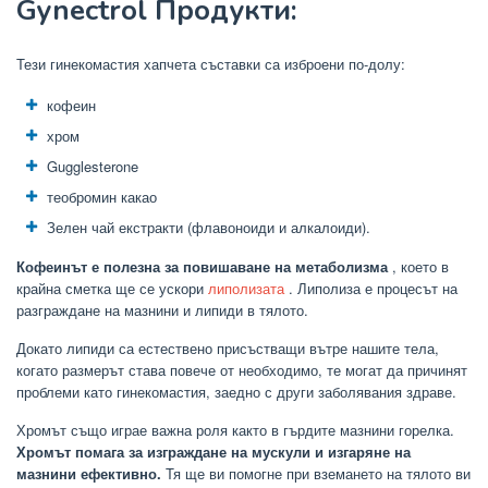
Gynectrol Продукти:
Тези гинекомастия хапчета съставки са изброени по-долу:
кофеин
хром
Gugglesterone
теобромин какао
Зелен чай екстракти (флавоноиди и алкалоиди).
Кофеинът е полезна за повишаване на метаболизма
, което в
крайна сметка ще се ускори
липолизата
. Липолиза е процесът на
разграждане на мазнини и липиди в тялото.
Докато липиди са естествено присъстващи вътре нашите тела,
когато размерът става повече от необходимо, те могат да причинят
проблеми като гинекомастия, заедно с други заболявания здраве.
Хромът също играе важна роля както в гърдите мазнини горелка.
Хромът помага за изграждане на мускули и изгаряне на
мазнини ефективно.
Тя ще ви помогне при вземането на тялото ви