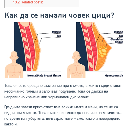
13.2
Related posts:
Как да се намали човек цици?
Това е често срещано състояние при мъжете, в които гърди стават
необичайно големи и започват подуване. Това се дължи на
неправилно хранене или хормонален дисбаланс.
Гръдните жлези присъстват във всички мъже и жени, но те не са
видни при мъжете. Това състояние може да повлияе на момчетата
по време на пубертета, по-възрастните мъже, както и новородени,
както и.