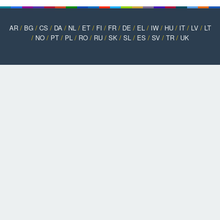
AR
/
BG
/
CS
/
DA
/
NL
/
ET
/
FI
/
FR
/
DE
/
EL
/
IW
/
HU
/
IT
/
LV
/
LT
/
NO
/
PT
/
PL
/
RO
/
RU
/
SK
/
SL
/
ES
/
SV
/
TR
/
UK