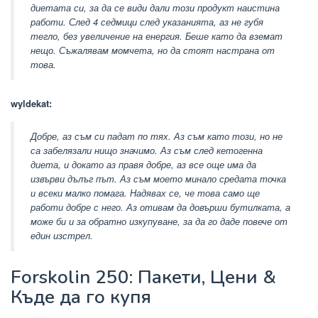
диетата си, за да се види дали този продукт наистина
работи. След 4 седмици след указанията, аз не губя
тегло, без увеличение на енергия. Беше като да вземат
нещо. Съжалявам момчета, но да стоят настрана от
това.
wyldekat:
Добре, аз съм си падат по тях. Аз съм като този, но не
са забелязали нищо значимо. Аз съм след кетогенна
диета, и докато аз правя добре, аз все още има да
извърви дълъг път. Аз съм моето минало средата точка
и всеки малко помага. Надявах се, че това само ще
работи добре с него. Аз отивам да довърши бутилката, а
може би и за обратно изкупуване, за да го даде повече от
един изстрел.
Forskolin 250: Пакети, Цени &
Къде да го купя