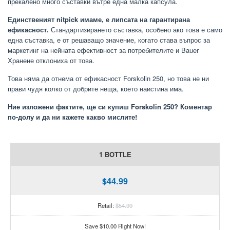
прекалено много съставки вътре една малка капсула.
Единственият nitpick имаме, е липсата на гарантирана
ефикасност.
Стандартизирането съставка, особено ако това е само
една съставка, е от решаващо значение, когато става въпрос за
маркетинг на нейната ефективност за потребителите и Bauer
Хранене отклониха от това.
Това няма да отнема от ефикасност Forskolin 250, но това не ни
прави чудя колко от добрите неща, което наистина има.
Ние изложени фактите, ще си купиш Forskolin 250? Коментар
по-долу и да ни кажете какво мислите!
1 BOTTLE
$44.99
Retail:
$54.99
Save $10.00 Right Now!