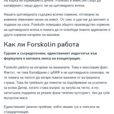
На върха на бърникането цАМФ, Forskolin е известен също да
калайджия с нещо друго: ни на щитовидната жлеза.
Нашата щитовидната съдържа всички хормони, отговорни за
живеене обикновен начин на живот. От секс и щастие да вилнеят и
подвизи на сила. Forskolin повишава общото производство хормони
на щитовидната жлеза и помага да го освободи повече адреналин и
други хормони изгаряне на мазнини.
Как ли Forskolin работа
Сурови и съсредоточени, единственият недостатък във
формулата е неговата липса на концентрация.
Forskolin работи на изгаряне на мазнините. Това е неоспорим факт.
Фактът, че това Калайджии с цАМФ и ни щитовидната означава, че
тя помага на тялото да изгаря повече мазнини от вътрешната
страна. Това би трябвало да помогне за подобряване на усилията
за всеки Дитер, когато става въпрос за загуба на тегло, и по-
нататъшна подкрепа за рязане фаза типичен културист, без да губи
мускулна маса.
Единственият реален проблем, който имаме тук е липсата на
стандартизация.