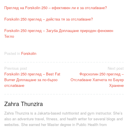
Преглед на Forskolin 250 – ефективен ли е за отслабване?
Forskolin 250 преглед – действа тя за отслабване?
Forskolin 250 преглед – Загуба Доплащане природен феномен
Тегло
Posted in
Forskolin
Post
Previous post
Next post
Forskolin 250 преглед – Best Fat
Форсколин 250 преглед –
navigation
Burner Доплащане за по-бързо
Отслабване Хапчета по Бауер
отслабване
Хранене
Zahra Thunzira
Zahra Thunzira is a Jakarta-based nutritionist and gym instructor. She’s
also an adventure travel, fitness, and health writer for several blogs and
websites. She earned her Master degree in Public Health from