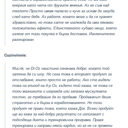
енергия като чета от другите мнения. Аз не съм над
теглото Просто имам паласки и куче аз искам да загубя,
след като бебе. Аз работя, когато мога и да се хранят
здравословно, но това хапче не изглежда да има някакви
положителни ефекти. Единственото хубаво нещо, което
излезе от тази покупка е бърза доставка. Изключително
разочарован
Cuzinvinnie:
Мисля, че Dr.Oz наистина означава добре, когато той
започна да си шоу. Но сега това е вторият продукт за
отслабване, които просто не работи. Ако сте видяли
това на епизод на д-р Оз, където той казва, че това се
топи мазнините и изгражда или запазва мускулната
постно, аз трябваше да го пробвам. Продавачът беше
страхотно и е бърза в корабоплаването. Но този
продукт не прави това, което казва Док. Всеки продукт
ще ви кажа за най-добри резултати се използват с
подходяща диета и тренировъчна програма. Правя
тренировка и направи някои кардио, но аз не се промени