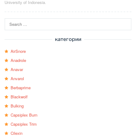
University of Indonesia.
Search
for:
категории
AirSnore
Anadrole
Anavar
Anvarol
Berbaprime
Blackwolf
Bulking
Capsiplex Burn
Capsiplex Trim
Cilexin