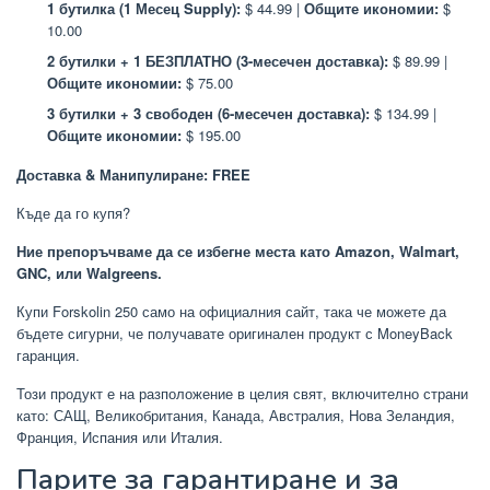
1 бутилка (1 Месец Supply):
$ 44.99 |
Общите икономии:
$
10.00
2 бутилки + 1 БЕЗПЛАТНО (3-месечен доставка):
$ 89.99 |
Общите икономии:
$ 75.00
3 бутилки + 3 свободен (6-месечен доставка):
$ 134.99 |
Общите икономии:
$ 195.00
Доставка & Манипулиране: FREE
Къде да го купя?
Ние препоръчваме да се избегне места като Amazon, Walmart,
GNC, или Walgreens.
Купи Forskolin 250 само на официалния сайт, така че можете да
бъдете сигурни, че получавате оригинален продукт с MoneyBack
гаранция.
Този продукт е на разположение в целия свят, включително страни
като: САЩ, Великобритания, Канада, Австралия, Нова Зеландия,
Франция, Испания или Италия.
Парите за гарантиране и за