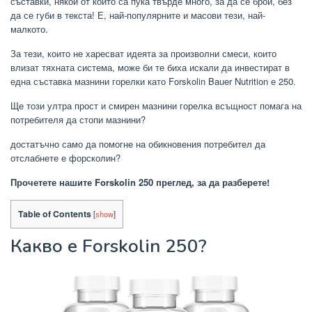
съставки, някои от които са пука твърде много, за да се брои, без
да се губи в текста! Е, най-популярните и масови тези, най-
малкото.
За тези, които не харесват идеята за произволни смеси, които
влизат тяхната система, може би те биха искали да инвестират в
една съставка мазнини горелки като Forskolin Bauer Nutrition е 250.
Ще този ултра прост и смирен мазнини горелка всъщност помага на
потребителя да стопи мазнини?
достатъчно само да помогне на обикновения потребител да
отслабнете е форсколин?
Прочетете нашите Forskolin 250 преглед, за да разберете!
Table of Contents
[
show
]
Какво е Forskolin 250?