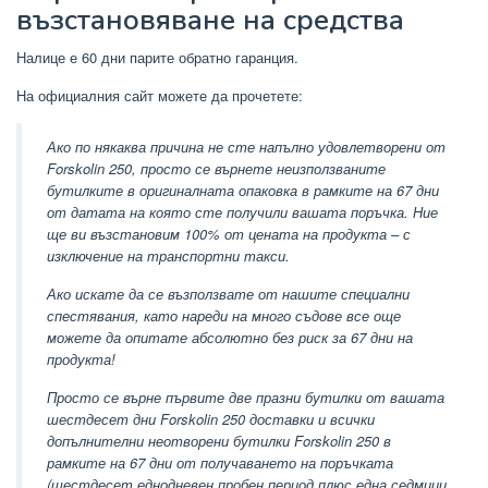
възстановяване на средства
Налице е 60 дни парите обратно гаранция.
На официалния сайт можете да прочетете:
Ако по някаква причина не сте напълно удовлетворени от
Forskolin 250, просто се върнете неизползваните
бутилките в оригиналната опаковка в рамките на 67 дни
от датата на която сте получили вашата поръчка. Ние
ще ви възстановим 100% от цената на продукта – с
изключение на транспортни такси.
Ако искате да се възползвате от нашите специални
спестявания, като нареди на много съдове все още
можете да опитате абсолютно без риск за 67 дни на
продукта!
Просто се върне първите две празни бутилки от вашата
шестдесет дни Forskolin 250 доставки и всички
допълнителни неотворени бутилки Forskolin 250 в
рамките на 67 дни от получаването на поръчката
(шестдесет еднодневен пробен период плюс една седмици