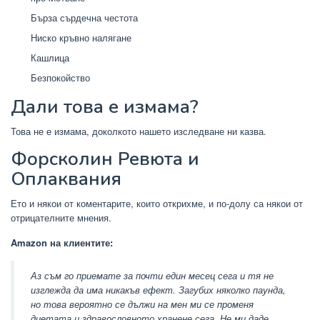
Бърза сърдечна честота
Ниско кръвно налягане
Кашлица
Безпокойство
Дали това е измама?
Това не е измама, доколкото нашето изследване ни казва.
Форсколин Ревюта и
Оплаквания
Ето и някои от коментарите, които открихме, и по-долу са някои от
отрицателните мнения.
Amazon на клиентите:
Аз съм го приемате за почти един месец сега и тя не
изглежда да има никакъв ефект. Загубих няколко паунда,
но това вероятно се дължи на мен ми се променя
диетата и здравословното хранене сега. Не ми даде