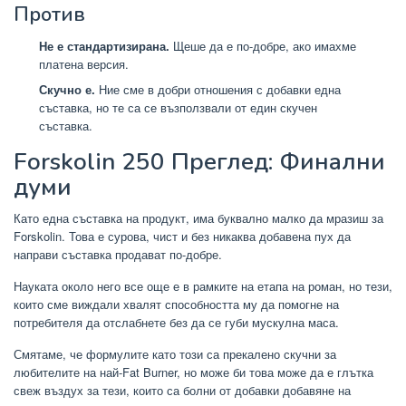
Против
Не е стандартизирана.
Щеше да е по-добре, ако имахме
платена версия.
Скучно е.
Ние сме в добри отношения с добавки една
съставка, но те са се възползвали от един скучен
съставка.
Forskolin 250 Преглед: Финални
думи
Като една съставка на продукт, има буквално малко да мразиш за
Forskolin. Това е сурова, чист и без никаква добавена пух да
направи съставка продават по-добре.
Науката около него все още е в рамките на етапа на роман, но тези,
които сме виждали хвалят способността му да помогне на
потребителя да отслабнете без да се губи мускулна маса.
Смятаме, че формулите като този са прекалено скучни за
любителите на най-Fat Burner, но може би това може да е глътка
свеж въздух за тези, които са болни от добавки добавяне на