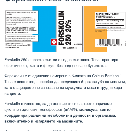
Forskolin 250 е просто състои от една съставка. Това гарантира
ефективност, както и фокус, без надценяване бутилката.
Форсколин е съединение намерени в билката на Coleus Forskohlii.
Това е вещество, способно да предизвика бърза загуба на мазнини,
като същевременно запазване на мускулната маса в трудни хора
на диета.
Forskolin е известно, за да активирате това, което наричаме
цикличен аденозин монофосфат (цАМФ),
молекула, която
координира различни метаболитни дейности в организма,
включително и изгарянето на мазнините.