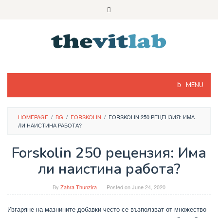
Skip
to
content
MENU
HOMEPAGE
/
BG
/
FORSKOLIN
/
FORSKOLIN 250 РЕЦЕНЗИЯ: ИМА
ЛИ НАИСТИНА РАБОТА?
Forskolin 250 рецензия: Има
ли наистина работа?
By
Zahra Thunzira
Posted on
June 24, 2020
Изгаряне на мазнините добавки често се възползват от множество