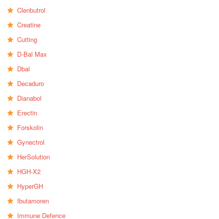
Clenbutrol
Creatine
Cutting
D-Bal Max
Dbal
Decaduro
Dianabol
Erectin
Forskolin
Gynectrol
HerSolution
HGH-X2
HyperGH
Ibutamoren
Immune Defence