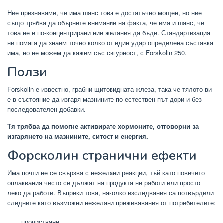
Ние признаваме, че има шанс това е достатъчно мощен, но ние
също трябва да обърнете внимание на факта, че има и шанс, че
това не е по-концентрирани ние желания да бъде. Стандартизация
ни помага да знаем точно колко от един удар определена съставка
има, но не можем да кажем със сигурност, с Forskolin 250.
Ползи
Forskolin е известно, грабни щитовидната жлеза, така че тялото ви
е в състояние да изгаря мазнините по естествен път дори и без
последователен добавки.
Тя трябва да помогне активирате хормоните, отговорни за
изгарянето на мазнините, ситост и енергия.
Форсколин странични ефекти
Има почти не се свързва с нежелани реакции, тъй като повечето
оплаквания често се дължат на продукта не работи или просто
леко да работи. Въпреки това, няколко изследвания са потвърдили
следните като възможни нежелани преживявания от потребителите:
прочистване