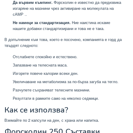
Да вървим къмпинг.
Форсколин е известно да предизвика
изгаряне на мазнини чрез активиране на молекулата на
сАМР ..
Не намеци за стандартизация.
Ние наистина искаме
нашите добавки стандартизирани и това не е така.
В допълнение към това, което е посочено, компанията е горд да
твърдят следното:
Отслабнете спокойно и естествено.
Запазване на телесната маса.
Изгорете повече калории всеки ден.
Увеличаване на метаболизма за по-бърза загуба на тегло.
Разчупете съхраняват телесните мазнини.
Резултати в рамките само на няколко седмици.
Как се използва?
Вземайте по 2 капсули на ден, с храна или напитка.
Форсколин 250 Съставки