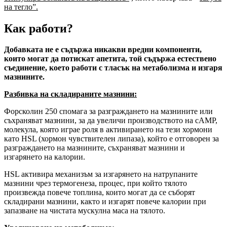
на тегло”.
Как работи?
Добавката не е съдържа никакви вредни компоненти,
които могат да потискат апетита, той съдържа естествено
съединение, което работи с тласък на метаболизма и изгаря
мазнините.
Разбивка на складираните мазнини:
Форсколин 250 спомага за разграждането на мазнините или
съхраняват мазнини, за да увеличи производството на сАМР,
молекула, която играе роля в активирането на тези хормони
като HSL (хормон чувствителен липаза), който е отговорен за
разграждането на мазнините, съхраняват мазнини и
изгарянето на калории.
HSL активира механизъм за изгарянето на натрупаните
мазнини чрез термогенеза, процес, при който тялото
произвежда повече топлина, които могат да се съборят
складирани мазнини, както и изгарят повече калории при
запазване на чистата мускулна маса на тялото.