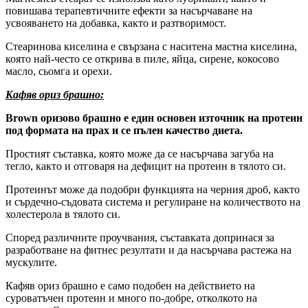
повишава терапевтичните ефекти за насърчаване на
усвояването на добавка, както и разтворимост.
Стеаринова киселина е свързана с наситена мастна киселина,
която най-често се открива в пиле, яйца, сирене, кокосово
масло, сьомга и орехи.
Кафяв ориз брашно:
Brown оризово брашно е един основен източник на протеин
под формата на прах и се пълен качество диета.
Простият съставка, която може да се насърчава загуба на
тегло, както и отговаря на дефицит на протеин в тялото си.
Протеинът може да подобри функцията на черния дроб, както
и сърдечно-съдовата система и регулиране на количеството на
холестерола в тялото си.
Според различните проучвания, съставката допринася за
разработване на фитнес резултати и да насърчава растежа на
мускулите.
Кафяв ориз брашно е само подобен на действието на
суроватъчен протеин и много по-добре, отколкото на