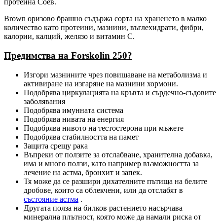
протеина Соев.
Brown оризово брашно съдържа сорта на храненето в малко
количество като протеини, мазнини, въглехидрати, фибри,
калории, калций, желязо и витамин С.
Предимства на Forskolin 250?
Изгори мазнините чрез повишаване на метаболизма и
активиране на изгаряне на мазнини хормони.
Подобрява циркулацията на кръвта и сърдечно-съдовите
заболявания
Подобрява имунната система
Подобрява нивата на енергия
Подобрява нивото на тестостерона при мъжете
Подобрява стабилността на памет
Защита срещу рака
Въпреки от ползите за отслабване, хранителна добавка,
има и много ползи, като например възможността за
лечение на астма, бронхит и запек.
Тя може да се разшири дихателните пътища на белите
дробове, които са облекчени, или да отслабят в
състояние астма
.
Другата полза на билков растението насърчава
минерална плътност, която може да намали риска от