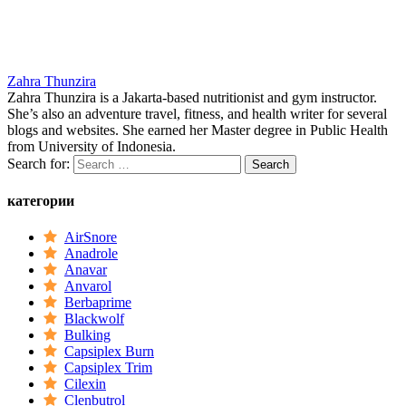
Zahra Thunzira
Zahra Thunzira is a Jakarta-based nutritionist and gym instructor.
She’s also an adventure travel, fitness, and health writer for several
blogs and websites. She earned her Master degree in Public Health
from University of Indonesia.
Search for:
категории
AirSnore
Anadrole
Anavar
Anvarol
Berbaprime
Blackwolf
Bulking
Capsiplex Burn
Capsiplex Trim
Cilexin
Clenbutrol