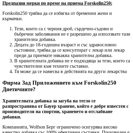
Предпазни мерки по време на приема Forskolin250:
Forskolin250 трябва да се избягва от бременни жени и
кърмачки.
Тези, които са с черния дроб, сърдечно-съдови и
бъбречни заболявания не е разрешено да използвате тази
хранителна добавка.
Децата до 18-годишна възраст и със здравословно
състояние, трябва да се консултират с лекар или лекар
преди да приемате някаква хранителна добавка.
В хранителната добавка не е подходяща за тези, които са
чувствителни към техните съставки.
Тя може да се намесва в действията на други лекарства
Фирма Зад Приложението към Forskolin250
Диетичните?
Хранителната добавка за загуба на тегло се
разпространява от Бауер хранене, който е добре известен с
производителя на спортни, храненето и отслабване
добавки.
Компанията, Wolfson Берг ограничено осигурява високо
качество добавка със 100% ефективни съставки. Произведен е