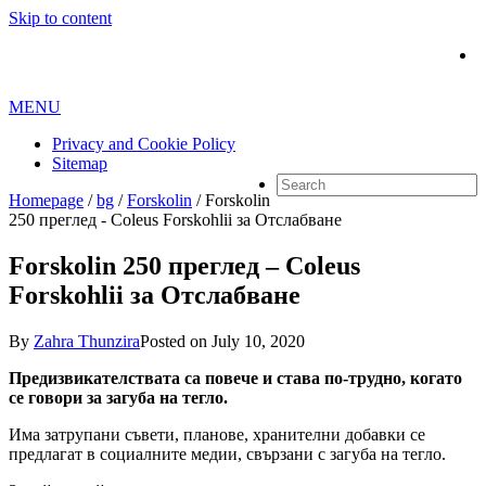
Skip to content
MENU
Privacy and Cookie Policy
Sitemap
Homepage
/
bg
/
Forskolin
/
Forskolin
250 преглед - Coleus Forskohlii за Отслабване
Forskolin 250 преглед – Coleus
Forskohlii за Отслабване
By
Zahra Thunzira
Posted on
July 10, 2020
Предизвикателствата са повече и става по-трудно, когато
се говори за загуба на тегло.
Има затрупани съвети, планове, хранителни добавки се
предлагат в социалните медии, свързани с загуба на тегло.