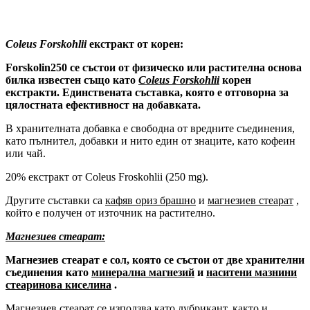
Coleus Forskohlii
екстракт от корен:
Forskolin250 се състои от физическо или растителна основа
билка известен също като
Coleus Forskohlii
корен
екстракти. Единствената съставка, която е отговорна за
цялостната ефективност на добавката.
В хранителната добавка е свободна от вредните съединения,
като пълнител, добавки и нито един от знаците, като кофеин
или чай.
20% екстракт от Coleus Froskohlii (250 mg).
Другите съставки са
кафяв ориз брашно
и
магнезиев стеарат
,
който е получен от източник на растително.
Магнезиев стеарат:
Магнезиев стеарат е сол, която се състои от две хранителни
съединения като
минерална магнезий
и
наситени мазнини
стеаринова киселина
.
Магнезиев стеарат се използва като лубрикант, както и