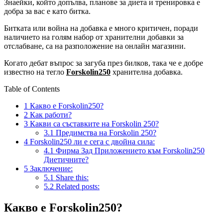
Знаейки, който допълва, планове за диета и тренировка е
добра за вас е като битка.
Битката или война на добавка е много критичен, поради
наличието на голям набор от хранителни добавки за
отслабване, са на разположение на онлайн магазини.
Когато дебат въпрос за загуба през билков, така че е добре
известно на тегло
Forskolin250
хранителна добавка.
Table of Contents
1
Какво е Forskolin250?
2
Как работи?
3
Какви са съставките на Forskolin 250?
3.1
Предимства на Forskolin 250?
4
Forskolin250 ли е сега с двойна сила:
4.1
Фирма Зад Приложението към Forskolin250
Диетичните?
5
Заключение:
5.1
Share this:
5.2
Related posts:
Какво е Forskolin250?