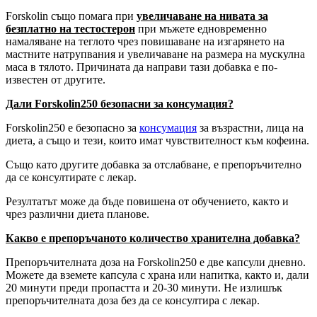
Forskolin също помага при
увеличаване на нивата за
безплатно на тестостерон
при мъжете едновременно
намаляване на теглото чрез повишаване на изгарянето на
мастните натрупвания и увеличаване на размера на мускулна
маса в тялото. Причината да направи тази добавка е по-
известен от другите.
Дали Forskolin250 безопасни за консумация?
Forskolin250 е безопасно за
консумация
за възрастни, лица на
диета, а също и тези, които имат чувствителност към кофеина.
Също като другите добавка за отслабване, е препоръчително
да се консултирате с лекар.
Резултатът може да бъде повишена от обучението, както и
чрез различни диета планове.
Какво е препоръчаното количество хранителна добавка?
Препоръчителната доза на Forskolin250 е две капсули дневно.
Можете да вземете капсула с храна или напитка, както и, дали
20 минути преди пропастта и 20-30 минути. Не излишък
препоръчителната доза без да се консултира с лекар.