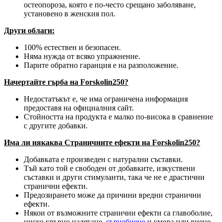
остеопороза, която е по-често срещано заболяване,
установено в женския пол.
Други облаги:
100% естествен и безопасен.
Няма нужда от всяко упражнение.
Парите обратно гаранция е на разположение.
Начертайте гърба на Forskolin250?
Недостатъкът е, че има ограничена информация
предоставя на официалния сайт.
Стойността на продукта е малко по-висока в сравнение
с другите добавки.
Има ли някаква Страничните ефекти на Forskolin250?
Добавката е произведен с натурални съставки.
Тъй като той е свободен от добавките, изкуствени
съставки и други стимуланти, така че не е драстични
странични ефекти.
Предозирането може да причини вредни странични
ефекти.
Някои от възможните странични ефекти са главоболие,
ниско кръвно налягане,
сърцебиене
и умора или виене