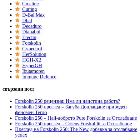
Creatine
Cutting
D-Bal Max
Dbal
Decaduro
Dianabol
Erectin
Forskolin
Gynectrol
HerSolution
HGH-X2
HyperGH
Ibutamoren
Immune Defence
свързани пост
Forskolin 250 рецензия: Има ли наистина работа?
Forskolin 250 преглед – Загуба Доплащане природен
феномен Тегло
Forskolin 250 – Най-доброто Pure Forskolin за Отслабване
Forskolin 250 преглед – Coleus Forskohlii за Отслабване
Преглед на Forskolin 250: The New добавка за отслабване
успех