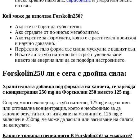
на свят.
Кой може да използва Forskolin250?
Ако сте се борят да губят тегло.
Ако страдате от по-нисък метаболизъм.
Ако търсите за формулата, която е с растителен произход
и научно доказано.
Перфектно тяло форма със силна мускулна е вашият сън.
Искате ли загуба на тегло без стрес с увеличаване
нивото на енергия или да се подобри настроението.
Forskolin250 ли е сега с двойна сила:
Хранителната добавка под формата на хапчета, се зарежда
с концентрация 250 mg на Форсколин 250 вместо 125 mg.
Според много експерти, загуба на тегло, 125mg е идеалният
или оптимална концентрация, което е необходимо за да
започне резултатите от изгаряне на мазнините. 125 mg е
включен в 250mg, че може да засили или засилване на силата
на капсулата.
Какво е толкова специалното В Forskolin250 за мъжките?