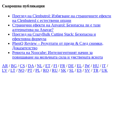
Скорошна публикация
Преглед на Clenbutrol: Избягване на страничните ефекти
на Clenbuterol с естествени опции
Странични ефекти на Anvarol: Безопасна ли е тази
алтернатива на Anavar?
Преглед на CrazyBulk Cutting Stack: Безопасна и
ефективна формула
PhenQ Review – Резултати от преди & След снимки,
Доказателство
Ревюта на Noocube: Интелигентният начин за
повишаване на мозъчната сила и умствената яснота
AR
/
BG
/
CS
/
DA
/
NL
/
ET
/
FI
/
FR
/
DE
/
EL
/
IW
/
HU
/
IT
/
LV
/
LT
/
NO
/
PT
/
PL
/
RO
/
RU
/
SK
/
SL
/
ES
/
SV
/
TR
/
UK