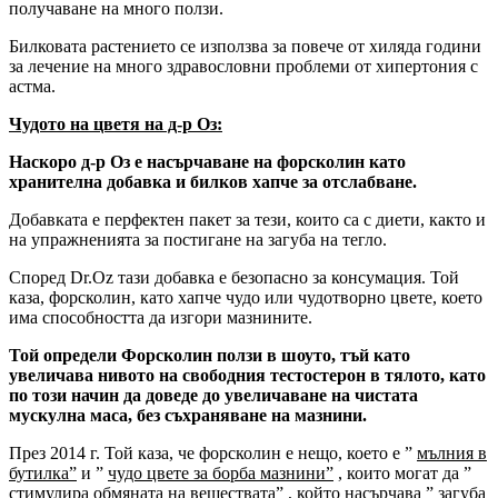
получаване на много ползи.
Билковата растението се използва за повече от хиляда години
за лечение на много здравословни проблеми от хипертония с
астма.
Чудото на цветя на д-р Оз:
Наскоро д-р Оз е насърчаване на форсколин като
хранителна добавка и билков хапче за отслабване.
Добавката е перфектен пакет за тези, които са с диети, както и
на упражненията за постигане на загуба на тегло.
Според Dr.Oz тази добавка е безопасно за консумация. Той
каза, форсколин, като хапче чудо или чудотворно цвете, което
има способността да изгори мазнините.
Той определи Форсколин ползи в шоуто, тъй като
увеличава нивото на свободния тестостерон в тялото, като
по този начин да доведе до увеличаване на чистата
мускулна маса, без съхраняване на мазнини.
През 2014 г. Той каза, че форсколин е нещо, което е ”
мълния в
бутилка”
и ”
чудо цвете за борба мазнини”
, които могат да ”
стимулира обмяната на веществата”
, който насърчава ”
загуба