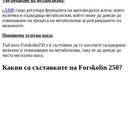
Увеличаване на метаболизма:
сАМР
също регулира функцията на щитовидната жлеза, която
включва в подходяща метаболизъм, който може да доведе до
повишаване на процеса на метаболизъм за разграждането на
мазнините.
Повишена телесна маса:
Тъй като Forskolin250 е в състояние да се насочите складирани
мазнини и повишаване на метаболизма, така че да доведе до
чиста мускулна маса.
Какви са съставките на Forskolin 250?