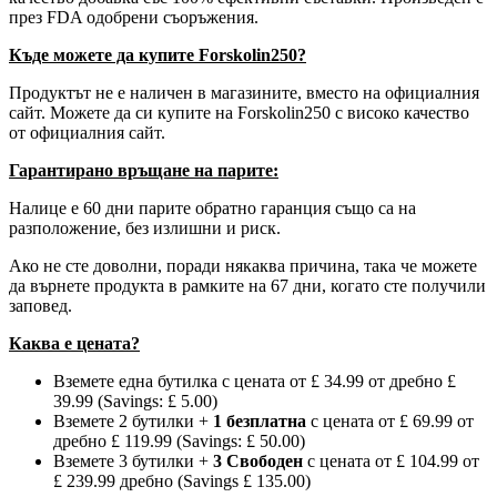
през FDA одобрени съоръжения.
Къде можете да купите Forskolin250?
Продуктът не е наличен в магазините, вместо на официалния
сайт. Можете да си купите на Forskolin250 с високо качество
от официалния сайт.
Гарантирано връщане на парите:
Налице е 60 дни парите обратно гаранция също са на
разположение, без излишни и риск.
Ако не сте доволни, поради някаква причина, така че можете
да върнете продукта в рамките на 67 дни, когато сте получили
заповед.
Каква е цената?
Вземете една бутилка с цената от £ 34.99 от дребно £
39.99 (Savings: £ 5.00)
Вземете 2 бутилки +
1 безплатна
с цената от £ 69.99 от
дребно £ 119.99 (Savings: £ 50.00)
Вземете 3 бутилки +
3 Свободен
с цената от £ 104.99 от
£ 239.99 дребно (Savings £ 135.00)