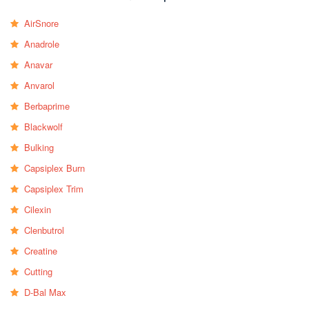
AirSnore
Anadrole
Anavar
Anvarol
Berbaprime
Blackwolf
Bulking
Capsiplex Burn
Capsiplex Trim
Cilexin
Clenbutrol
Creatine
Cutting
D-Bal Max