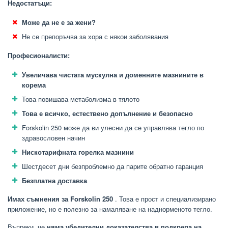
Недостатъци:
Може да не е за жени?
Не се препоръчва за хора с някои заболявания
Професионалисти:
Увеличава чистата мускулна и доменните мазнините в
корема
Това повишава метаболизма в тялото
Това е всичко, естествено допълнение и безопасно
Forskolin 250 може да ви улесни да се управлява тегло по
здравословен начин
Нискотарифната горелка мазнини
Шестдесет дни безпроблемно да парите обратно гаранция
Безплатна доставка
Имах съмнения за Forskolin 250
. Това е прост и специализирано
приложение, но е полезно за намаляване на наднорменото тегло.
Въпреки, че
няма убедителни доказателства в подкрепа на