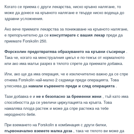
Когато се приема с други лекарства, ниско кръвно налягане, то
може да донесе на кръвното налягане е твърде ниско водеща до
здравни усложнения.
Ако вече приемате лекарства за понижаване на кръвното налягане,
е препоръчително да се
консултирате с вашия лекар
преди да
приемате Forskolin 250.
Форсколин предотвратява образуването на кръвни съсиреци
.
Така че, когато на менструалния цикъл е по-тежък от нормалното
или ако има малък разрез в тялото спрете да приемате добавка.
Или, ако ще да има операция, че е изключително важно да се спре
отнема Forskolin най-малко 2 седмици преди операцията. Това
улеснява да
намали кървенето преди и след операцията
.
Тази добавка е и
не е безопасно за бременни жени
, тъй като има
способността да се увеличи циркулацията на кръвта. Това
намалява плода растеж и може да спре растежа на тебе
нероденото бебе.
При вземането на Forskolin в комбинация с други билки,
първоначално вземете малка доза
, така че тялото ви може да