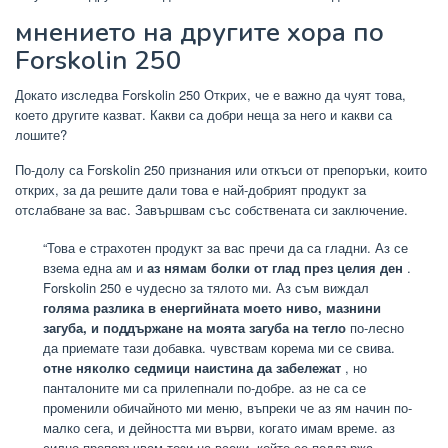
мнението на другите хора по
Forskolin 250
Докато изследва Forskolin 250 Открих, че е важно да чуят това,
което другите казват. Какви са добри неща за него и какви са
лошите?
По-долу са Forskolin 250 признания или откъси от препоръки, които
открих, за да решите дали това е най-добрият продукт за
отслабване за вас. Завършвам със собствената си заключение.
“Това е страхотен продукт за вас пречи да са гладни. Аз се
взема една ам и
аз нямам болки от глад през целия ден
.
Forskolin 250 е чудесно за тялото ми. Аз съм виждал
голяма разлика в енергийната моето ниво, мазнини
загуба, и поддържане на моята загуба на тегло
по-лесно
да приемате тази добавка. чувствам корема ми се свива.
отне няколко седмици наистина да забележат
, но
панталоните ми са прилепнали по-добре. аз не са се
променили обичайното ми меню, въпреки че аз ям начин по-
малко сега, и дейността ми върви, когато имам време. аз
силно препоръчвам този на всеки, който се поддържа