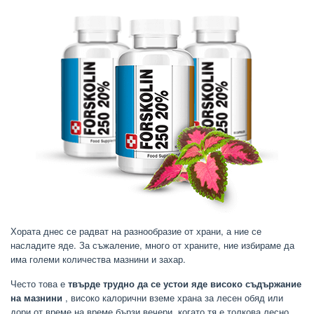
Хората днес се радват на разнообразие от храни, а ние се
насладите яде. За съжаление, много от храните, ние избираме да
има големи количества мазнини и захар.
Често това е
твърде трудно да се устои яде високо съдържание
на мазнини
, високо калорични вземе храна за лесен обяд или
дори от време на време бързи вечери, когато тя е толкова лесно