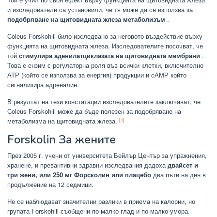
и изследователи са установили, че тя може да се използва за
подобряване на щитовидната жлеза метаболизъм
.
Coleus Forskohlii било изследвано за неговото въздействие върху
функцията на щитовидната жлеза. Изследователите посочват, че
той
стимулира аденилатциклазата на щитовидната мембрани
.
Това е ензим с регулаторна роля във всички клетки, включително
АТР (който се използва за енергия) продукции и сАМР който
сигнализира адреналин.
В резултат на тези констатации изследователите заключават, че
Coleus Forskohlii може да бъде полезен за подобряване на
[1]
метаболизма на щитовидната жлеза.
Forskolin За жените
През 2005 г. учени от университета Бейлър Център за упражнения,
хранене, и превантивни здравни изследвания дадоха
двайсет и
три жени, или 250 мг Форсколин или плацебо
два пъти на ден в
продължение на 12 седмици.
Не се наблюдават значителни разлики в приема на калории, но
групата Forskohlii съобщени по-малко глад и по-малко умора.