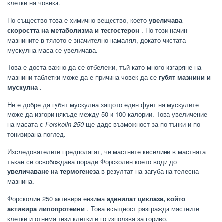
клетки на човека.
По същество това е химично вещество, което
увеличава
скоростта на метаболизма и тестостерон
. По този начин
мазнините в тялото е значително намалял, докато чистата
мускулна маса се увеличава.
Това е доста важно да се отбележи, тъй като много изгаряне на
мазнини таблетки може да е причина човек да се
губят мазнини и
мускулна
.
Не е добре да губят мускулна защото един фунт на мускулите
може да изгори някъде между 50 и 100 калории. Това увеличение
на масата с
Forskolin 250
ще даде възможност за по-тънки и по-
тонизирана поглед.
Изследователите предполагат, че мастните киселини в мастната
тъкан се освобождава поради Форсколин което води до
увеличаване на термогенеза
в резултат на загуба на телесна
мазнина.
Форсколин 250 активира ензима
аденилат циклаза, който
активира липопротеини
. Това всъщност разгражда мастните
клетки и отнема тези клетки и го използва за гориво.