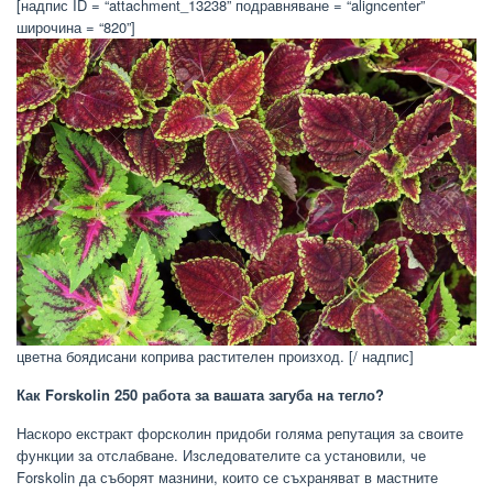
[надпис ID = “attachment_13238” подравняване = “aligncenter”
широчина = “820”]
цветна боядисани коприва растителен произход. [/ надпис]
Как Forskolin 250 работа за вашата загуба на тегло?
Наскоро екстракт форсколин придоби голяма репутация за своите
функции за отслабване. Изследователите са установили, че
Forskolin да съборят мазнини, които се съхраняват в мастните