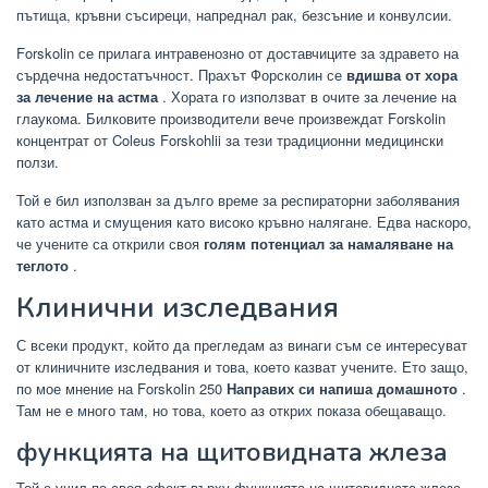
пътища, кръвни съсиреци, напреднал рак, безсъние и конвулсии.
Forskolin се прилага интравенозно от доставчиците за здравето на
сърдечна недостатъчност. Прахът Форсколин се
вдишва от хора
за лечение на астма
. Хората го използват в очите за лечение на
глаукома. Билковите производители вече произвеждат Forskolin
концентрат от Coleus Forskohlii за тези традиционни медицински
ползи.
Той е бил използван за дълго време за респираторни заболявания
като астма и смущения като високо кръвно налягане. Едва наскоро,
че учените са открили своя
голям потенциал за намаляване на
теглото
.
Клинични изследвания
С всеки продукт, който да прегледам аз винаги съм се интересуват
от клиничните изследвания и това, което казват учените. Ето защо,
по мое мнение на Forskolin 250
Направих си напиша домашното
.
Там не е много там, но това, което аз открих показа обещаващо.
функцията на щитовидната жлеза
Той е учил по своя ефект върху функцията на щитовидната жлеза