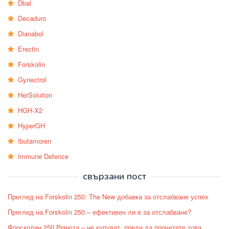
Dbal
Decaduro
Dianabol
Erectin
Forskolin
Gynectrol
HerSolution
HGH-X2
HyperGH
Ibutamoren
Immune Defence
свързани пост
Преглед на Forskolin 250: The New добавка за отслабване успех
Преглед на Forskolin 250 – ефективен ли е за отслабване?
Форсколин 250 Ревюта – не купуват, преди да прочетете това