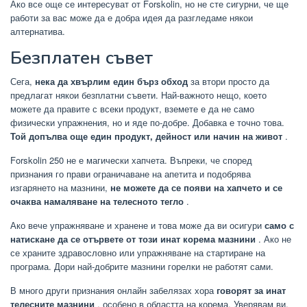
Ако все още се интересуват от Forskolin, но не сте сигурни, че ще
работи за вас може да е добра идея да разгледаме някои
алтернатива.
Безплатен съвет
Сега,
нека да хвърлим един бърз обход
за втори просто да
предлагат някои безплатни съвети. Най-важното нещо, което
можете да правите с всеки продукт, вземете е да не само
физически упражнения, но и яде по-добре. Добавка е точно това.
Той допълва още един продукт, дейност или начин на живот
.
Forskolin 250 не е магически хапчета. Въпреки, че според
признания го прави ограничаване на апетита и подобрява
изгарянето на мазнини,
не можете да се появи на хапчето и се
очаква намаляване на телесното тегло
.
Ако вече упражняване и хранене и това може да ви осигури
само с
натискане да се отървете от този инат корема мазнини
. Ако не
се храните здравословно или упражняване на стартиране на
програма. Дори най-добрите мазнини горелки не работят сами.
В много други признания онлайн забелязах хора
говорят за инат
телесните мазнини
, особено в областта на корема. Уверявам ви,