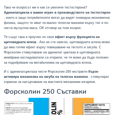
Така че въпросът ми е как се увеличи тестостерона?
Аденилатцикла е важен играч в производството на тестостерон
, което е защо потребителите могат да видят очевидна икономична
физика, защото те имат по-малко телесни мазнини върху тях и по-
чиста мускулна маса. ОК отговор на този въпрос.
Тя също така е проучен по своя
ефект върху функцията на
щитовидната жлеза
. Ако не сте наясно, щитовидната жлеза може
да има голям ефект върху повишаване на теглото и загуба. С
Форсколин стимулиране на аденилат циклаза в щитовидната
мембрани изследователи са открили, че тя може да бъде полезен
за подобряване на метаболизма на щитовидната жлеза.
И с аденилатциклаза чисти Форсколин 250 екстракти
бързо
активира механизма на загуба на телесна мазнина
, стимулират
хормони за насърчаване на мастните механизми изгаряне.
Форсколин 250 Съставки