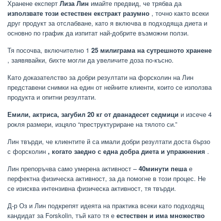
Хранене експерт
Лиза Лин
имайте предвид, че трябва да
използвате този естествен екстракт разумно
, точно както всеки
друг продукт за отслабване, като я включва в подходяща диета и
основно по график да изпитат най-добрите възможни ползи.
Тя посочва, включително 1
25 милиграма на сутрешното хранене
, заявявайки, бихте могли да увеличите доза по-късно.
Като доказателство за добри резултати на форсколин на Лин
представени снимки на един от нейните клиенти, които се използва
продукта и опитни резултати.
Емили, актриса, загубил 20 кг от дванадесет седмици
и изсече 4
рокля размери, изцяло “преструктуриране на тялото си.”
Лин твърди, че клиентите й са имали добри резултати доста бързо
с форсколин
, когато заедно с една добра диета и упражнения
.
Лин препоръчва само умерена активност –
40минути пеша
е
перфектна физическа активност, за да помогне в този процес. Не
се изисква интензивна физическа активност, тя твърди.
Д-р Оз и Лин подкрепят идеята на практика всеки като подходящ
кандидат за Forskolin, тъй като тя е
естествен и има множество