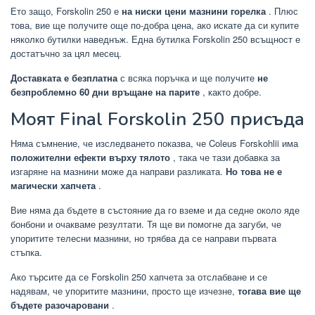
Ето защо, Forskolin 250 е
на ниски цени мазнини горелка
. Плюс
това, вие ще получите още по-добра цена, ако искате да си купите
няколко бутилки наведнъж. Една бутилка Forskolin 250 всъщност е
достатъчно за цял месец.
Доставката е безплатна
с всяка поръчка и ще получите
не
безпроблемно 60 дни връщане на парите
, както добре.
Моят Final Forskolin 250 присъда
Няма съмнение, че изследването показва, че Coleus Forskohlii има
положителни ефекти върху тялото
, така че тази добавка за
изгаряне на мазнини може да направи разликата.
Но това не е
магически хапчета
.
Вие няма да бъдете в състояние да го вземе и да седне около яде
бонбони и очакваме резултати. Тя ще ви помогне да загуби, че
упоритите телесни мазнини, но трябва да се направи първата
стъпка.
Ако търсите да се Forskolin 250 хапчета за отслабване и се
надявам, че упоритите мазнини, просто ще изчезне,
тогава вие ще
бъдете разочаровани
.