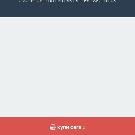
/
NO
/
PT
/
PL
/
RO
/
RU
/
SK
/
SL
/
ES
/
SV
/
TR
/
UK
купи сега
»