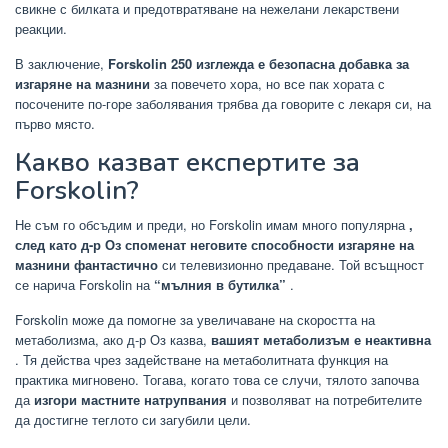
свикне с билката и предотвратяване на нежелани лекарствени
реакции.
В заключение,
Forskolin 250 изглежда е безопасна добавка за
изгаряне на мазнини
за повечето хора, но все пак хората с
посочените по-горе заболявания трябва да говорите с лекаря си, на
първо място.
Какво казват експертите за
Forskolin?
Не съм го обсъдим и преди, но Forskolin имам много популярна
,
след като д-р Оз споменат неговите способности изгаряне на
мазнини фантастично
си телевизионно предаване. Той всъщност
се нарича Forskolin на
“мълния в бутилка”
.
Forskolin може да помогне за увеличаване на скоростта на
метаболизма, ако д-р Оз казва,
вашият метаболизъм е неактивна
. Тя действа чрез задействане на метаболитната функция на
практика мигновено. Тогава, когато това се случи, тялото започва
да
изгори мастните натрупвания
и позволяват на потребителите
да достигне теглото си загубили цели.