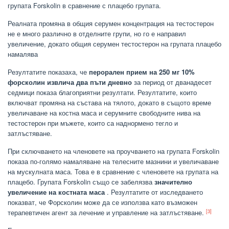
групата Forskolin в сравнение с плацебо групата.
Реалната промяна в общия серумен концентрация на тестостерон
не е много различно в отделните групи, но го е направил
увеличение, докато общия серумен тестостерон на групата плацебо
намалява
Резултатите показаха, че
перорален прием на 250 мг 10%
форсколин извлича два пъти дневно
за период от дванадесет
седмици показа благоприятни резултати. Резултатите, които
включват промяна на състава на тялото, докато в същото време
увеличаване на костна маса и серумните свободните нива на
тестостерон при мъжете, които са наднормено тегло и
затлъстяване.
При сключването на членовете на проучването на групата Forskolin
показа по-голямо намаляване на телесните мазнини и увеличаване
на мускулната маса. Това е в сравнение с членовете на групата на
плацебо. Групата Forskolin също се забелязва
значително
увеличение на костната маса
. Резултатите от изследването
показват, че Форсколин може да се използва като възможен
[3]
терапевтичен агент за лечение и управление на затлъстяване.