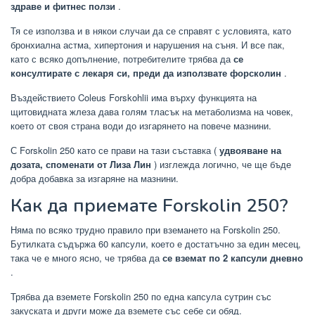
здраве и фитнес ползи
.
Тя се използва и в някои случаи да се справят с условията, като
бронхиална астма, хипертония и нарушения на съня. И все пак,
като с всяко допълнение, потребителите трябва да
се
консултирате с лекаря си, преди да използвате форсколин
.
Въздействието Coleus Forskohlii има върху функцията на
щитовидната жлеза дава голям тласък на метаболизма на човек,
което от своя страна води до изгарянето на повече мазнини.
С Forskolin 250 като се прави на тази съставка (
удвояване на
дозата, споменати от Лиза Лин
) изглежда логично, че ще бъде
добра добавка за изгаряне на мазнини.
Как да приемате Forskolin 250?
Няма по всяко трудно правило при вземането на Forskolin 250.
Бутилката съдържа 60 капсули, което е достатъчно за един месец,
така че е много ясно, че трябва да
се вземат по 2 капсули дневно
.
Трябва да вземете Forskolin 250 по една капсула сутрин със
закуската и други може да вземете със себе си обяд.