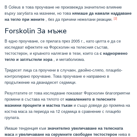
В Coleus в това проучване не произвежда значително влияние
върху загубата на мазнини, но това
нямаше да намали наддаване
[2]
на тегло при жените
, без да причини нежелани реакции.
Forskolin За мъже
В едно проучване, се прилага през 2005 г., като целта е да се
изследват ефектите на Форсколин на телесния състав,
тестостерон, и кръвното налягане в тези, които са
с наднормено
тегло и затлъстели хора
, и метаболизма.
Тридесет лица са проучени в случаен, двойно-сляпо, плацебо-
контролирано проучване. Това проучване е направено в
продължение на дванадесет седмици.
Резултатите от това изследване показват Форсколин благоприятни
промени в състава на тялото от
намалението в телесните
мазнини проценти и мастна тъкан
и също доведе до промяна на
костна маса за периода на 12 седмица в сравнение с плацебо
групата.
Имаше тенденция към
значително увеличаване на телесната
маса
и
увеличаване на серумните свободен тестостерон
нива в