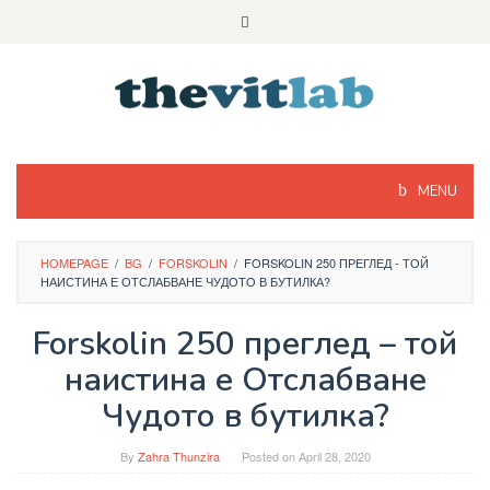
Skip
to
content
MENU
HOMEPAGE
/
BG
/
FORSKOLIN
/
FORSKOLIN 250 ПРЕГЛЕД - ТОЙ
НАИСТИНА Е ОТСЛАБВАНЕ ЧУДОТО В БУТИЛКА?
Forskolin 250 преглед – той
наистина е Отслабване
Чудото в бутилка?
By
Zahra Thunzira
Posted on
April 28, 2020