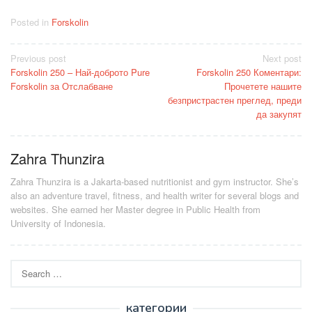
Posted in
Forskolin
Post
Previous post
Next post
Forskolin 250 – Най-доброто Pure
Forskolin 250 Коментари:
navigation
Forskolin за Отслабване
Прочетете нашите
безпристрастен преглед, преди
да закупят
Zahra Thunzira
Zahra Thunzira is a Jakarta-based nutritionist and gym instructor. She’s
also an adventure travel, fitness, and health writer for several blogs and
websites. She earned her Master degree in Public Health from
University of Indonesia.
Search
for:
категории