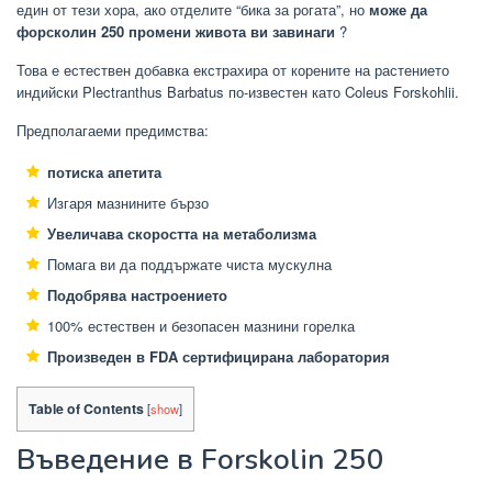
един от тези хора, ако отделите “бика за рогата”, но
може да
форсколин 250 промени живота ви завинаги
?
Това е естествен добавка екстрахира от корените на растението
индийски Plectranthus Barbatus по-известен като Coleus Forskohlii.
Предполагаеми предимства:
потиска апетита
Изгаря мазнините бързо
Увеличава скоростта на метаболизма
Помага ви да поддържате чиста мускулна
Подобрява настроението
100% естествен и безопасен мазнини горелка
Произведен в FDA сертифицирана лаборатория
Table of Contents
[
show
]
Въведение в Forskolin 250