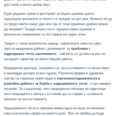
достъпни и много добър вкус.
Един редовен храна в ресторант за бързо хранене далеч
надхвърля мазнините в тялото се нуждае за цял ден. Можете ли да
си представите какво две или три от тези хранения дневно можех
да направя? Твърде много пъти, здравословно хранене и
физически упражнения са поставени на заден план.
Заедно с лоши хранителни навици, намалените нива на само
проста ежедневна дейност допринасят за
проблеми с
наднормено тегло населението
, най-вече се дължи на все по-
заседнал характер на много видове работа.
Медицински разходи, свързани със затлъстяването се изчисляват
в милиарди долари всяка година. Различни фирми в здравния
сектор са сериозни инвестиции в
научноизследователска и
развойна дейност за борба с наднорменото тегло
, и да намерят
лечение. За съжаление, нито медицинско лечение на наркотици,
нито операцията е била в състояние да се справи с основните
причини за затлъстяването.
Наднорменото тегло е причина номер едно на мъка за милиони
хора във всички сфери на живота днес. Вие не трябва да бъде