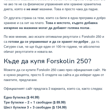
че ако те не са физически упражнения или хранене хранителна
диета, която е
не инат
мазнини. Това е просто чака да падне.
От другата страна са тези, които са били в една програма и добро
хранене и са хит на плато.
Това е мястото, където добавка
изгаряне на мазнини могат да добавят голяма полза
.
По мое мнение, ако искате оптимални резултати с Forskolin 250 и
са
готови да се упражняват и да се хранят по-добре
, да го.
Сигурен съм, че ще бъде един от 100-те години, че абсолютно
обичат резултатите и новата ви.
Къде да купя Forskolin 250?
Можете да си купите Forskolin 250 само през официалния сайт. Не
е нужно рецепта, просто S отидете на сайта и да изберат един от
пакетите, предлагани.
Официалният сайт предлага 3 варианта, които са, както следва:
Една бутилка ($ 44.99)
Три бутилки – 2 + 1 свободни ($ 89.99)
Шест бутилки 3 + 3 свободен ($ 134.99)