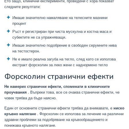
Ето защо, клинични експерименти, проведени с хора показват
следните резултати:
Имаше значително намаляване на телесните мазнини
процент
Ръст е регистриран при чиста мускулна и костна маса и
субектите не са упражняващи.
Имаше значително подобрение в свободен серумните нива
на тестостерон.
Не е имало реална загуба на тегло, след като се използва
екстракт форсколин за леко жени с наднормено тегло
Форсколин странични ефекти
Не намерих странични ефекти, споменати в клиничните
проучвания
. Въпреки това, все се очаква странични ефекти, че
човек трябва да бъде наясно.
Един от основните странични ефекти трябва да внимавате, е
ниско
кръвно налягане
. Форсколин се използва за лечение на различни
здравни проблеми за подобряване на кръвообращението и
понижава кръвното налягане.