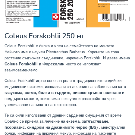
Coleus Forskohlii 250 мг
Coleus Forskohlii е билка и член на семейството на ментата.
Нейното име е научен Plectranthus Barbatus. Корените на това
растение съдържат съединение, наречено Forskohlii. И двете имена
Coleus Forskohlii и Форсколин
често се използват
взаимозаменяемо.
Coleus Forskohlii играе основна роля в традиционните индийски
медицински системи, използвани за лечение на заболявания като
глаукома, астма, болки в гърдите, високо кръвно налягане
и
поддържа мъжете, които имат сексуални разстройства чрез
увеличаване на нивата на тестостерон.
Те са били използвани от древни сърдечни смущения от време.
Орално се приема за лечение на
екзема, затлъстяване,
псориазис, синдром на дразнимото черво (IBS)
, менструални
болки, инфекции на пикочния мехур, инфекции на пикочните