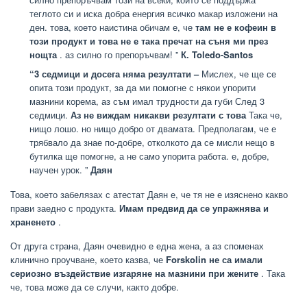
теглото си и иска добра енергия всичко макар изложени на
ден. това, което наистина обичам е, че
там не е кофеин в
този продукт и това не е така пречат на съня ми през
нощта
. аз силно го препоръчвам! ”
К. Toledo-Santos
“3 седмици и досега няма резултати –
Мислех, че ще се
опита този продукт, за да ми помогне с някои упорити
мазнини корема, аз съм имал трудности да губи След 3
седмици.
Аз не виждам никакви резултати с това
Така че,
нищо лошо. но нищо добро от двамата. Предполагам, че е
трябвало да знае по-добре, отколкото да се мисли нещо в
бутилка ще помогне, а не само упорита работа. е, добре,
научен урок. ”
Даян
Това, което забелязах с атестат Даян е, че тя не е изяснено какво
прави заедно с продукта.
Имам предвид да се упражнява и
храненето
.
От друга страна, Даян очевидно е една жена, а аз споменах
клинично проучване, което казва, че
Forskolin не са имали
сериозно въздействие изгаряне на мазнини при жените
. Така
че, това може да се случи, както добре.