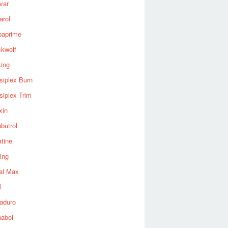
var
arol
baprime
ckwolf
king
siplex Burn
siplex Trim
xin
butrol
tine
ing
al Max
l
aduro
nabol