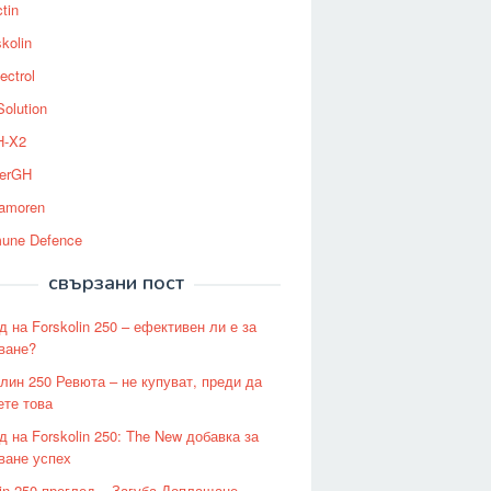
tin
kolin
ectrol
Solution
-X2
erGH
tamoren
une Defence
свързани пост
д на Forskolin 250 – ефективен ли е за
ване?
лин 250 Ревюта – не купуват, преди да
ете това
д на Forskolin 250: The New добавка за
ване успех
lin 250 преглед – Загуба Доплащане