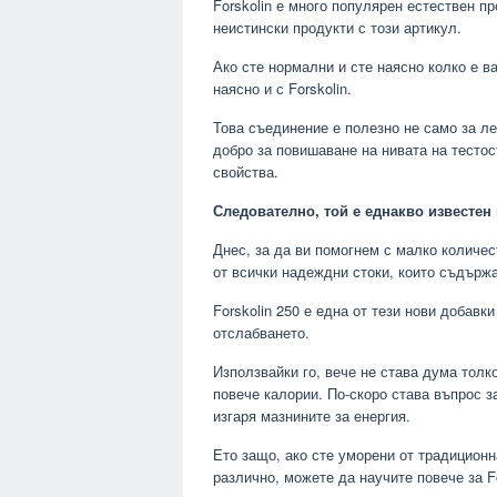
Forskolin е много популярен естествен п
неистински продукти с този артикул.
Ако сте нормални и сте наясно колко е в
наясно и с Forskolin.
Това съединение е полезно не само за л
добро за повишаване на нивата на тестос
свойства.
Следователно, той е еднакво известен 
Днес, за да ви помогнем с малко количес
от всички надеждни стоки, които съдържа
Forskolin 250 е една от тези нови добавк
отслабването.
Използвайки го, вече не става дума толк
повече калории. По-скоро става въпрос з
изгаря мазнините за енергия.
Ето защо, ако сте уморени от традиционн
различно, можете да научите повече за Fo