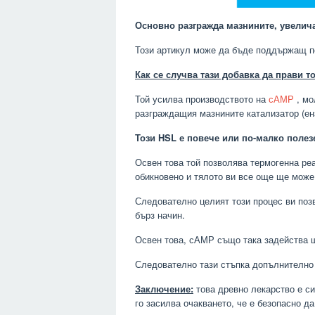
Основно разгражда мазнините, увелич
Този артикул може да бъде поддържащ п
Как се случва тази добавка да прави т
Той усилва производството на
сАМР
, мо
разграждащия мазнините катализатор (ен
Този HSL е повече или по-малко полез
Освен това той позволява термогенна реа
обикновено и тялото ви все още ще може
Следователно целият този процес ви позв
бърз начин.
Освен това, сАМР също така задейства 
Следователно тази стъпка допълнително 
Заключение:
това древно лекарство е си
го засилва очакването, че е безопасно да