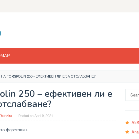
EMAP
 НА FORSKOLIN 250 - ЕФЕКТИВЕН ЛИ Е ЗА ОТСЛАБВАНЕ?
olin 250 – ефективен ли е
Search
for:
отслабване?
Thunzira
Posted on
April 9, 2021
Air
ето форсколин.
Ana