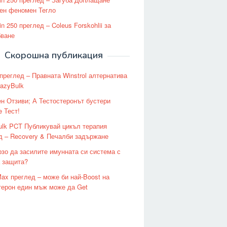
ен феномен Тегло
in 250 преглед – Coleus Forskohlii за
ване
Скорошна публикация
 преглед – Правната Winstrol алтернатива
razyBulk
ен Отзиви; А Тестостеронът бустери
e Тест!
ulk PCT Публикувай цикъл терапия
д – Recovery & Печалби задържане
рзо да засилите имунната си система с
 защита?
Max преглед – може би най-Boost на
терон един мъж може да Get