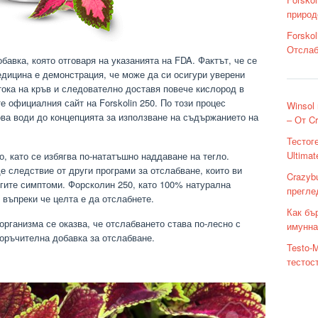
природ
Forskol
Отслаб
обавка, която отговаря на указанията на FDA. Фактът, че се
дицина е демонстрация, че може да си осигури уверени
тока на кръв и следователно доставя повече кислород в
е официалния сайт на Forskolin 250. По този процес
Winsol
ова води до концепцията за използване на съдържанието на
– От C
Тестог
Ultimat
, като се избягва по-нататъшно наддаване на тегло.
е следствие от други програми за отслабване, които ви
Crazyb
угите симптоми. Форсколин 250, като 100% натурална
прегле
 въпреки че целта е да отслабнете.
Как бъ
организма се оказва, че отслабването става по-лесно с
имунна
поръчителна добавка за отслабване.
Testo-
тестос