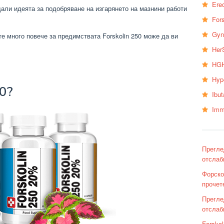
Erec
али идеята за подобряване на изгарянето на мазнини работи
Fors
Gyn
те много повече за предимствата Forskolin 250 може да ви
Her
HGH
Hyp
50?
Ibu
Imm
Прегле
отслаб
Форско
прочет
Прегле
отслаб
Forsko