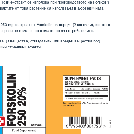
Този екстракт се използва при производството на Forskolin
рактите от това растение са използвани в аюрведичната
50 mg екстракт от Forskolin на порция (2 капсули), което го
въпреки че е малко по-желателно за потребителите.
ващи вещества, стимуланти или вредни вещества под
ини странични ефекти.