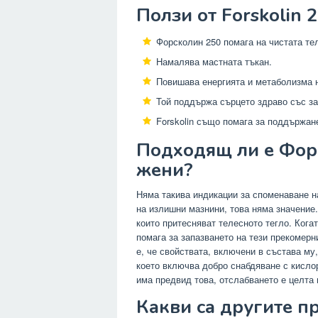
Ползи от Forskolin 
Форсколин 250 помага на чистата те
Намалява мастната тъкан.
Повишава енергията и метаболизма н
Той поддържа сърцето здраво със за
Forskolin също помага за поддържан
Подходящ ли е Фор
жени?
Няма такива индикации за споменаване н
на излишни мазнини, това няма значение. 
които притесняват телесното тегло. Кога
помага за запазването на тези прекомерн
е, че свойствата, включени в състава му
което включва добро снабдяване с кислор
има предвид това, отслабването е целта 
Какви са другите пр