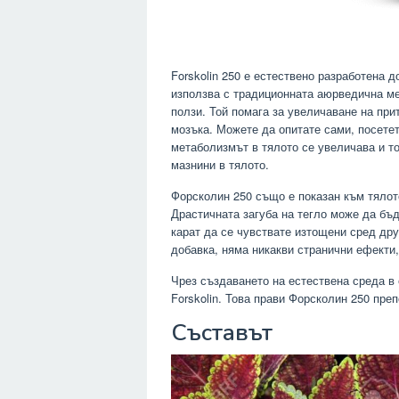
Forskolin 250 е естествено разработена д
използва с традиционната аюрведична ме
ползи. Той помага за увеличаване на при
мозъка. Можете да опитате сами, посетет
метаболизмът в тялото се увеличава и т
мазнини в тялото.
Форсколин 250 също е показан към тялото
Драстичната загуба на тегло може да бъд
карат да се чувствате изтощени сред др
добавка, няма никакви странични ефекти,
Чрез създаването на естествена среда в 
Forskolin. Това прави Форсколин 250 пре
Съставът