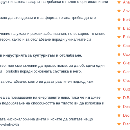
родукт и затова пазарът на добавки е пълен с оригинални или
Ana
Anv
ажно да сте здрави и във форма, тогава трябва да сте
Ber
Bla
ечение на ужасни ракови заболявания, но всъщност е много
Bul
терон, както и за отслабване поради уникалните си
Cap
Cap
в индустрията за културизъм и отслабване.
Cile
тво, ние сме склонни да присъстваме, за да обсъдим един
т Forskolin поради основната съставка в него.
Clen
Crea
и за отслабване, които ви дават различен подход към
Cutt
ова за повишаване на енергийните нива, така че изгаряте
D-B
а подобряване на способността на тялото ви да използва и
Dba
Dec
ата нискокалорична диета и искате да опитате нещо
Dia
rskolin250.