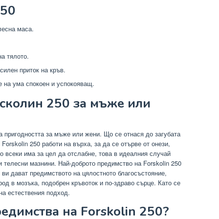
250
лесна маса.
а тялото.
силен приток на кръв.
е на ума спокоен и успокояващ.
сколин 250 за мъже или
а пригодността за мъже или жени. Що се отнася до загубата
Forskolin 250 работи на върха, за да се отърве от онези,
то всеки има за цел да отслабне, това в идеалния случай
и телесни мазнини. Най-доброто предимство на Forskolin 250
, ви дават предимството на цялостното благосъстояние,
од в мозъка, подобрен кръвоток и по-здраво сърце. Като се
на естествения подход.
едимства на Forskolin 250?