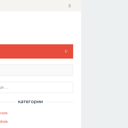
категории
Snore
drole