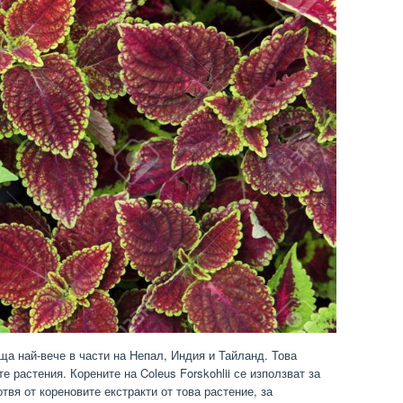
реща най-вече в части на Непал, Индия и Тайланд. Това
 растения. Корените на Coleus Forskohlii се използват за
твя от кореновите екстракти от това растение, за