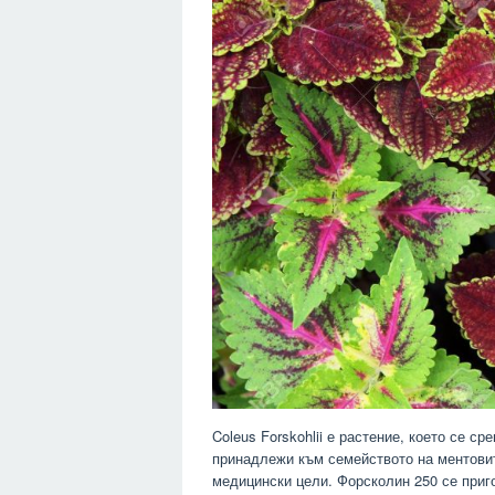
Coleus Forskohlii е растение, което се с
принадлежи към семейството на ментовите
медицински цели. Форсколин 250 се приго