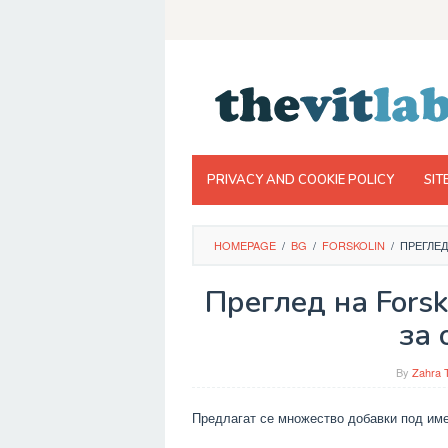
Skip
to
content
PRIVACY AND COOKIE POLICY
SIT
HOMEPAGE
/
BG
/
FORSKOLIN
/
ПРЕГЛЕД
Преглед на Forsk
за 
By
Zahra 
Предлагат се множество добавки под им