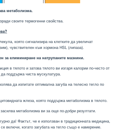
ава метаболизма.
оради своите термогенни свойства.
ова?
лекула, която сигнализира на клетките да увеличат
зим), чувствителен към хормона HSL (липаза).
ен за елиминиране на натрупаните мазнини.
кция в тялото и затова тялото ви изгаря калории по-често от
 да поддържа чиста мускулатура.
олява да изпитате оптимална загуба на телесно тегло по
щитовидната жлеза, която поддържа метаболизма в тялото.
засилва метаболизма ви за още по-добри резултати.
гурно да! Фактът, че е използван в традиционната медицина,
 се включи, когато загубата на тегло също е намерение.