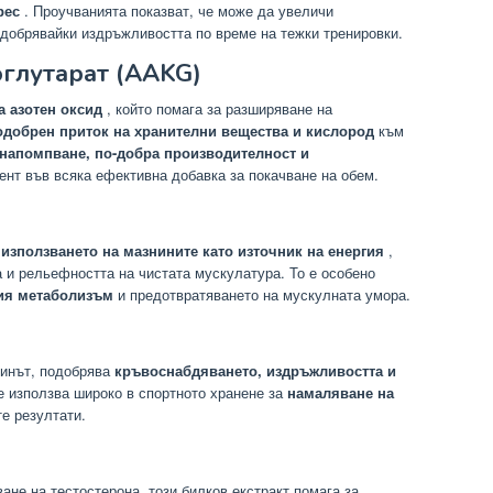
рес
. Проучванията показват, че може да увеличи
одобрявайки издръжливостта по време на тежки тренировки.
оглутарат (AAKG)
а азотен оксид
, който помага за разширяване на
одобрен приток на хранителни вещества и кислород
към
напомпване, по-добра производителност и
нт във всяка ефективна добавка за покачване на обем.
а
използването на мазнините като източник на енергия
,
 и рельефността на чистата мускулатура. То е особено
ия метаболизъм
и предотвратяването на мускулната умора.
линът, подобрява
кръвоснабдяването, издръжливостта и
е използва широко в спортното хранене за
намаляване на
е резултати.
ане на тестостерона, този билков екстракт помага за