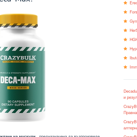
Erec
Fors
Gyn
Her
HGH
Hyp
Ibu
Imm
Decadu
и резу
CrazyB
Правна 
CrazyB
алтерн
аждане на мускули
, предназначена да възпроизведе
CrazyB