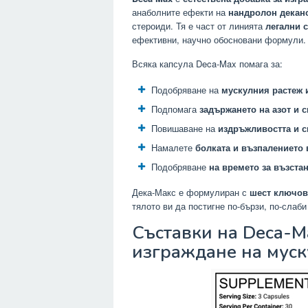
анаболните ефекти на
нандролон декано
стероиди. Тя е част от линията
легални 
ефективни, научно обосновани формули.
Всяка капсула Deca-Max помага за:
Подобряване на
мускулния растеж 
Подпомага
задържането на азот и 
Повишаване на
издръжливостта и с
Намалете
болката и възпалението 
Подобряване
на времето за възста
Дека-Макс е формулиран с
шест ключов
тялото ви да постигне по-бързи, по-слаби
Съставки на Deca-M
изграждане на мус