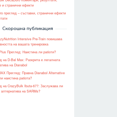
е и странични ефекти
ro преглед – съставки, странични ефекти
лтати
Скорошна публикация
zyNutrition Intensive Pre-Train повишава
вността на вашата тренировка
Plus Преглед: Наистина ли работи?
д на D-Bal Max: Разкрита е легалната
атива на Dianabol
MAX Преглед: Правна Dianabol Alternative
ли наистина работа?
д на CrazyBulk Ibuta-677: Заслужава ли
и алтернатива на SARMs?