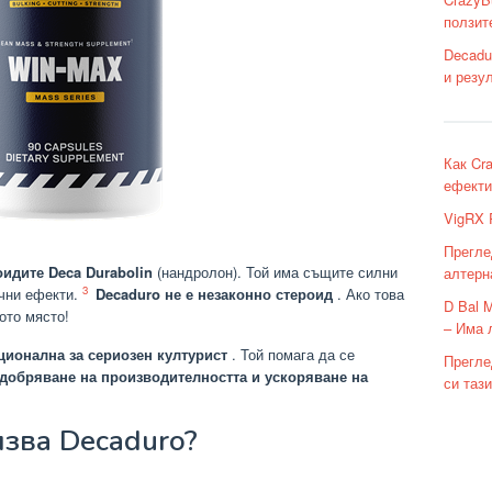
ползит
Decadu
и резу
Как Cra
ефекти
VigRX 
Прегле
оидите Deca Durabolin
(нандролон). Той има същите силни
алтерн
3
ични ефекти.
Decaduro не е незаконно стероид
. Ако това
D Bal 
ното място!
– Има 
ионална за сериозен културист
. Той помага да се
Прегле
одобряване на производителността и ускоряване на
си таз
лзва Decaduro?
: