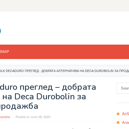
EMAP
LK DECADURO ПРЕГЛЕД - ДОБРАТА АЛТЕРНАТИВА НА DECA DUROBOLIN ЗА ПРО
duro преглед – добрата
Search
for:
на Deca Durobolin за
продажба
Air
hunzira
Posted on
June 28, 2020
Ana