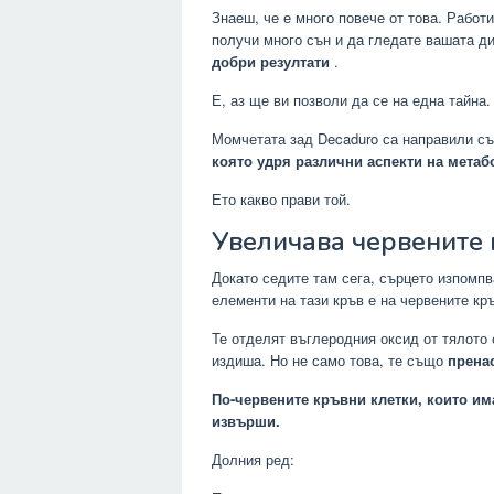
Знаеш, че е много повече от това. Работ
получи много сън и да гледате вашата д
добри резултати
.
Е, аз ще ви позволи да се на една тайна.
Момчетата зад Decaduro са направили с
която удря различни аспекти на метаб
Ето какво прави той.
Увеличава червените 
Докато седите там сега, сърцето изпомпв
елементи на тази кръв е на червените кр
Те отделят въглеродния оксид от тялото 
издиша. Но не само това, те също
прена
По-червените кръвни клетки, които им
извърши.
Долния ред: