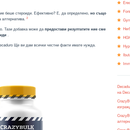
Erec
Fors
ние беше стероиди. Ефективно? Е, да определено,
но също
2
а алтернатива.
Gyn
Her
o. Тази добавка може да
предостави резултатите ние сме
оиди
.
HGH
Decaduro Ще ви дам всички честни факти имате нужда.
Hyp
Ibu
Imm
Decadu
на Deca
CrazyB
изграж
CrazyB
алтерн
CrazyB