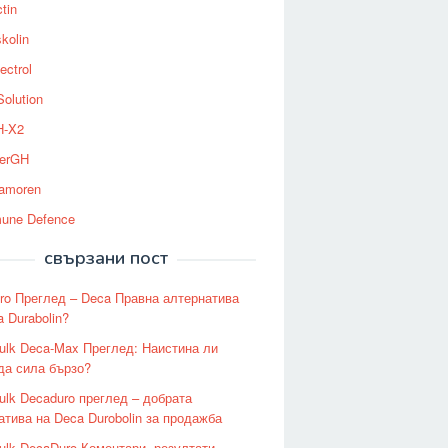
tin
kolin
ectrol
Solution
-X2
erGH
tamoren
une Defence
свързани пост
ro Преглед – Deca Правна алтернатива
 Durabolin?
ulk Deca-Max Преглед: Наистина ли
да сила бързо?
ulk Decaduro преглед – добрата
атива на Deca Durobolin за продажба
ulk DecaDuro Коментари, резултати,