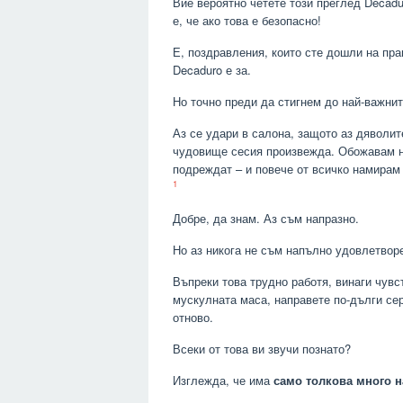
Вие вероятно четете този преглед Decadur
е, че ако това е безопасно!
Е, поздравления, които сте дошли на пра
Decaduro е за.
Но точно преди да стигнем до най-важнит
Аз се удари в салона, защото аз дяволит
чудовище сесия произвежда. Обожавам на
подреждат – и повече от всичко намирам
1
Добре, да знам. Аз съм напразно.
Но аз никога не съм напълно удовлетвор
Въпреки това трудно работя, винаги чувс
мускулната маса, направете по-дълги сер
отново.
Всеки от това ви звучи познато?
Изглежда, че има
само толкова много н