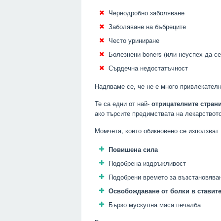
Чернодробно заболяване
Заболяване на бъбреците
Често уриниране
Болезнени boners (или неуспех да се
Сърдечна недостатъчност
Надяваме се, че не е много привлекателн
Те са едни от най-
отрицателните страни
ако търсите предимствата на лекарствот
Момчета, които обикновено се използват 
Повишена сила
Подобрена издръжливост
Подобрени времето за възстановява
Освобождаване от болки в ставит
Бързо мускулна маса печалба