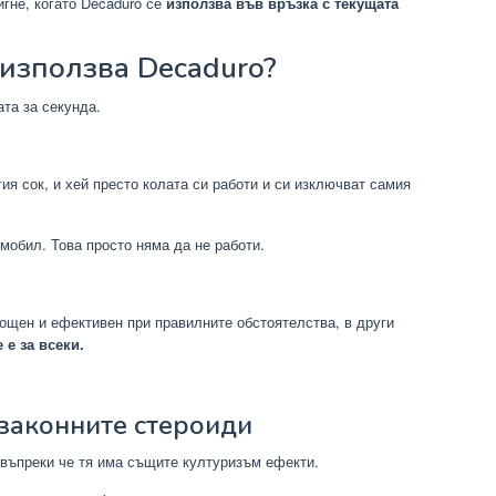
гне, когато Decaduro се
използва във връзка с текущата
 използва Decaduro?
ата за секунда.
ия сок, и хей престо колата си работи и си изключват самия
мобил. Това просто няма да не работи.
мощен и ефективен при правилните обстоятелства, в други
 е за всеки.
аконните стероиди
, въпреки че тя има същите културизъм ефекти.