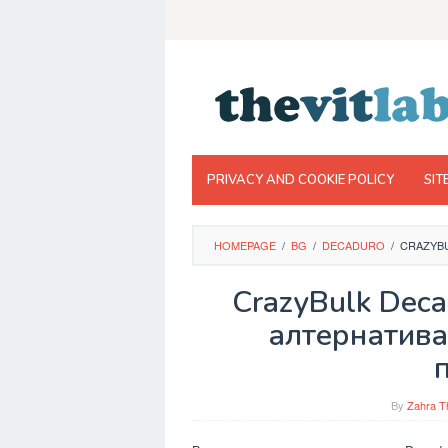
Skip
to
content
PRIVACY AND COOKIE POLICY
SIT
HOMEPAGE
/
BG
/
DECADURO
/
CRAZYBU
CrazyBulk Deca
алтернатива 
By
Zahra T