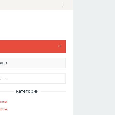
ДАЖБА
категории
Snore
drole