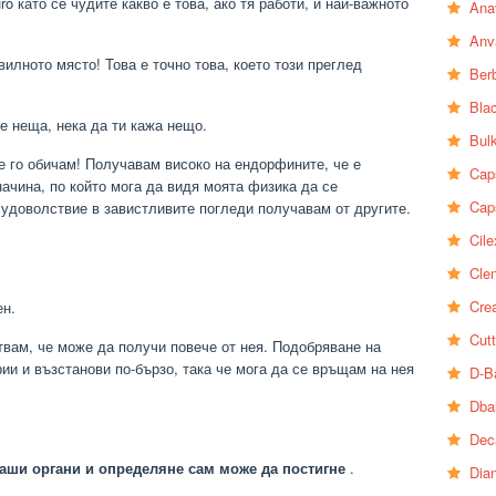
o като се чудите какво е това, ако тя работи, и най-важното
Ana
Anv
вилното място! Това е точно това, което този преглед
Ber
Bla
е неща, нека да ти кажа нещо.
Bul
е го обичам! Получавам високо на ендорфините, че е
Cap
чина, по който мога да видя моята физика да се
Cap
 удоволствие в завистливите погледи получавам от другите.
Cile
Clen
Crea
ен.
Cutt
твам, че може да получи повече от нея. Подобряване на
ии и възстанови по-бързо, така че мога да се връщам на нея
D-B
Dba
Dec
аши органи и определяне сам може да постигне
.
Dia