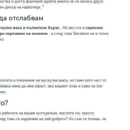
ества и доста фантазия идеята никога не се налага друго
5
тен дилър на наркотици.
 да отслабвам
скулна маса и пълнители бързо
. Но ако сте в
сериозна
при нарязване на мазнини
, а след това Decaduro не е точно
то.
 силата и покачване на мускулна маса, но само като част от
обавка няма да има ефект, ако вашият план е само за поп
ика.
ro?
о работите на вашия културизъм, мислите ли, просто
лед това се надяваме на най-доброто? Аз съм се познае, че