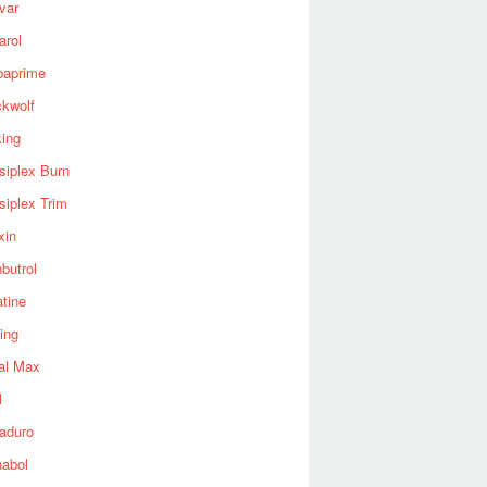
var
arol
baprime
ckwolf
king
siplex Burn
siplex Trim
xin
butrol
tine
ing
al Max
l
aduro
nabol