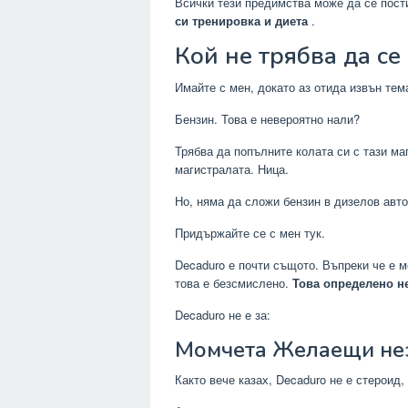
Всички тези предимства може да се пости
си тренировка и диета
.
Кой не трябва да се
Имайте с мен, докато аз отида извън тем
Бензин. Това е невероятно нали?
Трябва да попълните колата си с тази маг
магистралата. Ница.
Но, няма да сложи бензин в дизелов авто
Придържайте се с мен тук.
Decaduro е почти същото. Въпреки че е 
това е безсмислено.
Това определено не
Decaduro не е за:
Момчета Желаещи нез
Както вече казах, Decaduro не е стероид