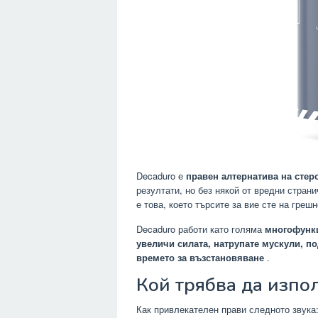
Decaduro е
правен алтернатива на стер
резултати, но без някой от вредни стран
е това, което търсите за вие сте на греш
Decaduro работи като голяма
многофункц
увеличи силата, натрупате мускули, п
времето за възстановяване
.
Кой трябва да изпо
Как привлекателен прави следното звука