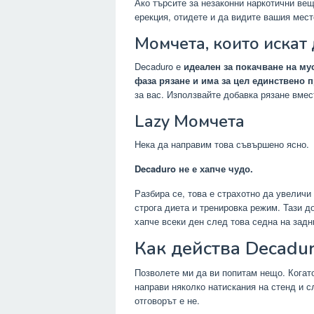
Ако търсите за незаконни наркотични вещ
ерекция, отидете и да видите вашия мес
Момчета, които искат
Decaduro е
идеален за покачване на му
фаза рязане и има за цел единствено 
за вас. Използвайте добавка рязане вмес
Lazy Момчета
Нека да направим това съвършено ясно.
Decaduro не е хапче чудо.
Разбира се, това е страхотно да увеличи
строга диета и тренировка режим. Тази д
хапче всеки ден след това седна на задн
Как действа Decadu
Позволете ми да ви попитам нещо. Когат
направи няколко натискания на стенд и с
отговорът е не.