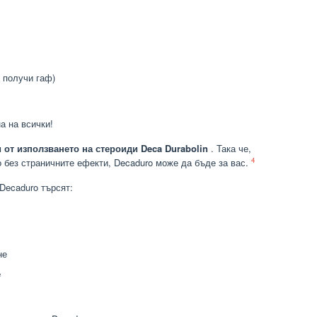
 получи гаф)
а на всички!
 от използването на стероиди Deca Durabolin
. Така че,
4
о без страничните ефекти, Decaduro може да бъде за вас.
Decaduro търсят:
не
е