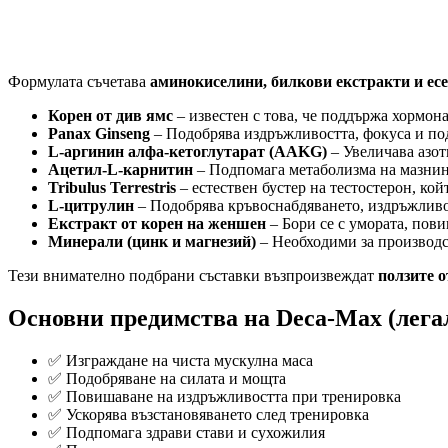
Формулата съчетава
аминокиселини, билкови екстракти и е
Корен от див ямс
– известен с това, че поддържа хормон
Panax Ginseng
– Подобрява издръжливостта, фокуса и под
L-аргинин алфа-кетоглутарат (AAKG)
– Увеличава азот
Ацетил-L-карнитин
– Подпомага метаболизма на мазнини
Tribulus Terrestris
– естествен бустер на тестостерон, кой
L-цитрулин
– Подобрява кръвоснабдяването, издръжливос
Екстракт от корен на женшен
– Бори се с умората, пов
Минерали (цинк и магнезий)
– Необходими за производст
Тези внимателно подбрани съставки възпроизвеждат
ползите о
Основни предимства на Deca-Max (легал
✅ Изграждане на чиста мускулна маса
✅ Подобряване на силата и мощта
✅ Повишаване на издръжливостта при тренировка
✅ Ускорява възстановяването след тренировка
✅ Подпомага здрави стави и сухожилия