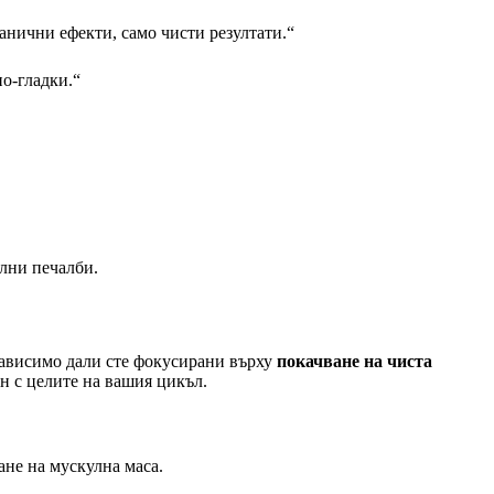
анични ефекти, само чисти резултати.“
по-гладки.“
лни печалби.
зависимо дали сте фокусирани върху
покачване на чиста
н с целите на вашия цикъл.
ане на мускулна маса.