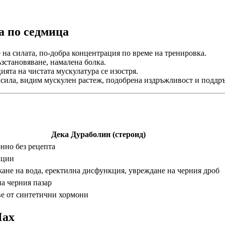
а по седмица
 на силата, по-добра концентрация по време на тренировка.
зстановяване, намалена болка.
ята на чистата мускулатура се изостря.
сила, видим мускулен растеж, подобрена издръжливост и поддръ
Дека Дураболин (стероид)
нно без рецепта
кции
ане на вода, еректилна дисфункция, увреждане на черния дроб
а черния пазар
е от синтетични хормони
Max