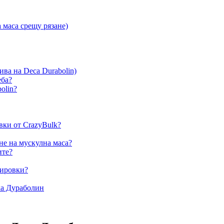
 маса срещу рязане)
ива на Deca Durabolin)
еба?
olin?
вки от CrazyBulk?
не на мускулна маса?
ите?
нировки?
ка Дураболин