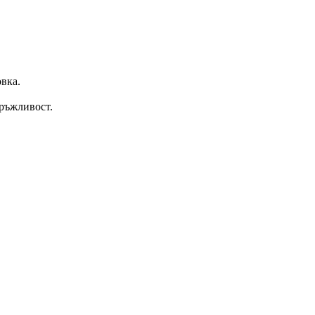
вка.
дръжливост.