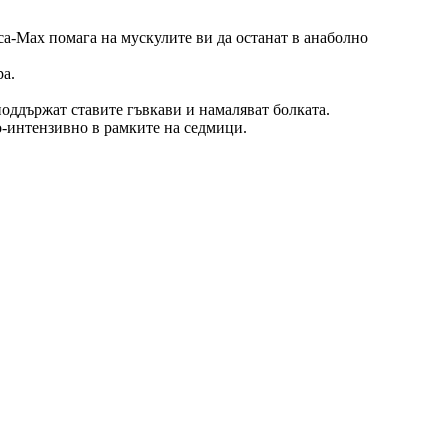
ca-Max помага на мускулите ви да останат в анаболно
ра.
оддържат ставите гъвкави и намаляват болката.
о-интензивно в рамките на седмици.