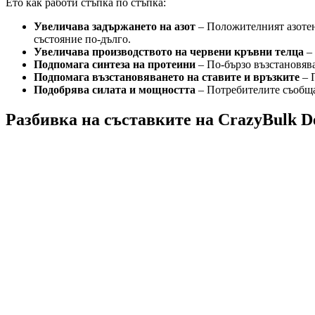
Ето как работи стъпка по стъпка:
Увеличава задържането на азот
– Положителният азотен 
състояние по-дълго.
Увеличава производството на червени кръвни телца
– 
Подпомага синтеза на протеини
– По-бързо възстановява
Подпомага възстановяването на ставите и връзките
– 
Подобрява силата и мощността
– Потребителите съобщав
Разбивка на съставките на CrazyBulk 