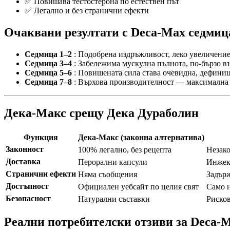
✅ Повишава тестостерона по естествен път
✅ Легално и без странични ефекти
Очаквани резултати с Deca-Max седмиц
Седмица 1–2
: Подобрена издръжливост, леко увеличение
Седмица 3–4
: Забележима мускулна пълнота, по-бързо въ
Седмица 5–6
: Повишената сила става очевидна, дефиници
Седмица 7–8
: Върхова производителност — максимална 
Дека-Макс срещу Дека Дураболин
Функция
Дека-Макс (законна алтернатива)
Законност
100% легално, без рецепта
Незако
Доставка
Перорални капсули
Инже
Странични ефекти
Няма съобщения
Задърж
Достъпност
Официален уебсайт по целия свят
Само н
Безопасност
Натурални съставки
Рисков
Реални потребителски отзиви за Deca-