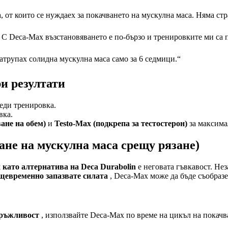
 от които се нуждаех за покачването на мускулна маса. Няма стр
 С Deca-Max възстановяването е по-бързо и тренировките ми са 
Натрупах солидна мускулна маса само за 6 седмици.“
ри резултати
реди тренировка.
вка.
ване на обем)
и
Testo-Max (подкрепа за тестостерон)
за максима
ане на мускулна маса срещу рязане)
 като алтернатива на Deca Durabolin
е неговата гъвкавост. Не
щевременно запазвате силата
, Deca-Max може да бъде съобразе
дръжливост
, използвайте Deca-Max по време на цикъл на покачв