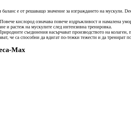
баланс е от решаващо значение за изграждането на мускули. De
Повече кислород означава повече издръжливост и намалена умо
не и растеж на мускулите след интензивна тренировка.
Природните съединения насърчават производството на колаген, п
ат, че са способни да вдигат по-тежки тежести и да тренират п
Deca-Max