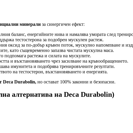
сенциални минерали
за синергичен ефект:
алния баланс, енергийните нива и намалява умората след трениро
държа тестостерона за подобрен мускулен растеж.
ния оксид за по-добър кръвен поток, мускулно напомпване и из
те, като същевременно запазва чистата мускулна маса.
то подпомага растежа и силата на мускулите.
тта и възстановяването чрез засилване на кръвообращението.
ишава имунитета и подобрява тренировъчните резултати.
вото на тестостерон, възстановяването и енергията.
т Deca Durabolin,
но остават 100% законни и безопасни.
на алтернатива на Deca Durabolin)