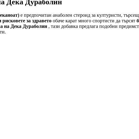
на Дека Дураболин
еканоат)
е предпочитан анаболен стероид за културисти, търсещ
 рисковете за здравето
обаче карат много спортисти да търсят
б
а на Дека Дураболин
, тази добавка предлага подобни предимст
ти.