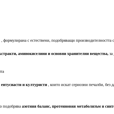
n
, формулирана с естествени, подобряващи производителността с
кстракти, аминокиселини и основни хранителни вещества,
за 
ята
с ентусиасти и културисти
, които искат сериозни печалби, без д
то подобрява
азотния баланс, протеиновия метаболизъм и синт