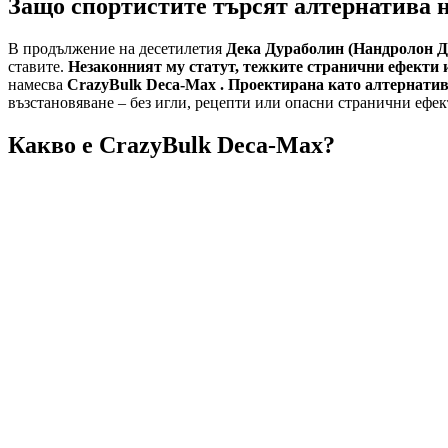
Защо спортистите търсят алтернатива 
В продължение на десетилетия
Дека Дураболин (Нандролон Д
ставите.
Незаконният му статут, тежките странични ефекти и
намесва
CrazyBulk Deca-Max . Проектирана като
алтернатив
възстановяване – без игли, рецепти или опасни странични ефек
Какво е CrazyBulk Deca-Max?