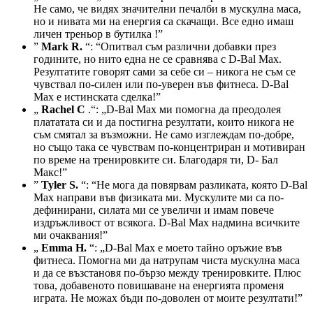
Не само, че видях значителни печалби в мускулна маса,
но и нивата ми на енергия са скачащи. Все едно имаш
личен треньор в бутилка !”
”
Mark R.
“: “Опитвал съм различни добавки през
годините, но нито една не се сравнява с D-Bal Max.
Резултатите говорят сами за себе си – никога не съм се
чувствал по-силен или по-уверен във фитнеса. D-Bal
Max е истинската сделка!”
„
Rachel C
.“: „D-Bal Max ми помогна да преодолея
плататата си и да постигна резултати, които никога не
съм смятал за възможни. Не само изглеждам по-добре,
но също така се чувствам по-концентриран и мотивиран
по време на тренировките си. Благодаря ти, D- Бал
Макс!”
”
Tyler S.
“: “Не мога да повярвам разликата, която D-Bal
Max направи във физиката ми. Мускулите ми са по-
дефинирани, силата ми се увеличи и имам повече
издръжливост от всякога. D-Bal Max надмина всичките
ми очаквания!”
„
Emma H.
​​“: „D-Bal Max е моето тайно оръжие във
фитнеса. Помогна ми да натрупам чиста мускулна маса
и да се възстановя по-бързо между тренировките. Плюс
това, добавеното повишаване на енергията променя
играта. Не можах бъди по-доволен от моите резултати!”