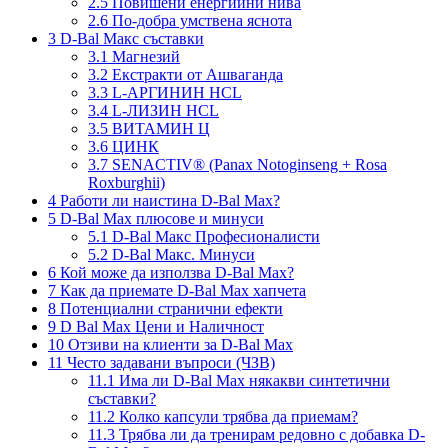
2.5
Повишени енергийни нива
2.6
По-добра умствена яснота
3
D-Bal Макс съставки
3.1
Магнезий
3.2
Екстракти от Ашваганда
3.3
L-АРГИНИН HCL
3.4
L-ЛИЗИН HCL
3.5
ВИТАМИН Ц
3.6
ЦИНК
3.7
SENACTIV® (Panax Notoginseng + Rosa
Roxburghii)
4
Работи ли наистина D-Bal Max?
5
D-Bal Max плюсове и минуси
5.1
D-Bal Макс Професионалисти
5.2
D-Bal Макс. Минуси
6
Кой може да използва D-Bal Max?
7
Как да приемате D-Bal Max хапчета
8
Потенциални странични ефекти
9
D Bal Max Цени и Наличност
10
Отзиви на клиенти за D-Bal Max
11
Често задавани въпроси (ЧЗВ)
11.1
Има ли D-Bal Max някакви синтетични
съставки?
11.2
Колко капсули трябва да приемам?
11.3
Трябва ли да тренирам редовно с добавка D-