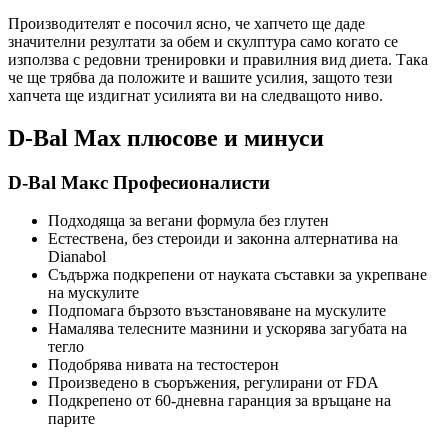
Производителят е посочил ясно, че хапчето ще даде
значителни резултати за обем и скулптура само когато се
използва с редовни тренировки и правилния вид диета. Така
че ще трябва да положите и вашите усилия, защото тези
хапчета ще издигнат усилията ви на следващото ниво.
D-Bal Max плюсове и минуси
D-Bal Макс Професионалисти
Подходяща за вегани формула без глутен
Естествена, без стероиди и законна алтернатива на
Dianabol
Съдържа подкрепени от науката съставки за укрепване
на мускулите
Подпомага бързото възстановяване на мускулите
Намалява телесните мазнини и ускорява загубата на
тегло
Подобрява нивата на тестостерон
Произведено в съоръжения, регулирани от FDA
Подкрепено от 60-дневна гаранция за връщане на
парите