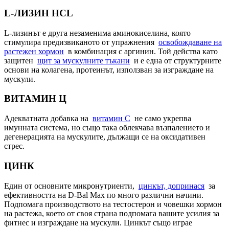
L-ЛИЗИН HCL
L-лизинът е друга незаменима аминокиселина, която
стимулира предизвиканото от упражнения
освобождаване на
растежен хормон
в комбинация с аргинин. Той действа като
защитен
щит за мускулните тъкани
и е една от структурните
основи на колагена, протеинът, използван за изграждане на
мускули.
ВИТАМИН Ц
Адекватната добавка на
витамин С
не само укрепва
имунната система, но също така облекчава възпалението и
дегенерацията на мускулите, дължащи се на оксидативен
стрес.
ЦИНК
Един от основните микронутриенти,
цинкът, допринася
за
ефективността на D-Bal Max по много различни начини.
Подпомага производството на тестостерон и човешки хормон
на растежа, което от своя страна подпомага вашите усилия за
фитнес и изграждане на мускули. Цинкът също играе