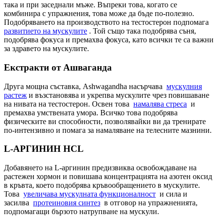
така и при заседнали мъже. Въпреки това, когато се
комбинира с упражнения, това може да бъде по-полезно.
Подобряването на производството на тестостерон подпомага
развитието на мускулите
. Той също така подобрява съня,
подобрява фокуса и премахва фокуса, като всички те са важни
за здравето на мускулите.
Екстракти от Ашваганда
Друга мощна съставка, Ashwagandha насърчава
мускулния
растеж
и възстановява и укрепва мускулите чрез повишаване
на нивата на тестостерон. Освен това
намалява стреса
и
премахва умствената умора. Всичко това подобрява
физическите ви способности, позволявайки ви да тренирате
по-интензивно и помага за намаляване на телесните мазнини.
L-АРГИНИН HCL
Добавянето на L-аргинин предизвиква освобождаване на
растежен хормон и повишава концентрацията на азотен оксид
в кръвта, което подобрява кръвообращението в мускулите.
Това
увеличава мускулната функционалност
и сила и
засилва
протеиновия синтез
в отговор на упражненията,
подпомагащи бързото натрупване на мускули.