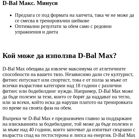
D-Bal Макс. Минуси
Предлага се под формата на хапчета, така че не може да
се смесва в тренировъчни шейкове
Оптимални резултати за обем само с редовни
упражнения и диета
Кой може да използва D-Bal Max?
D-Bal Max обещава да извлече максимума от атлетичните
способности на вашето тяло. Независимо дали сте културист,
фитнес ентусиаст или спортист, това е от полза за мъже от
всички възрастови категории над 18 години с различни
фитнес или бодибилдинг нужди. Например, D-Bal Max може
да бъде полезен за тези, които се борят да наддават на тегло,
или за всеки, който иска да наруши платото на тренировката
по време на своята фаза на обем.
Въпреки че D-Bal Max е предназначен главно за поддържане
на изискванията за бодибилдинг, той може да бъде полезен и
за мъже над 40 години, които започват да изпитват свързани с
възрастта спад на тестостерона и липса на енергия. D-Bal Max