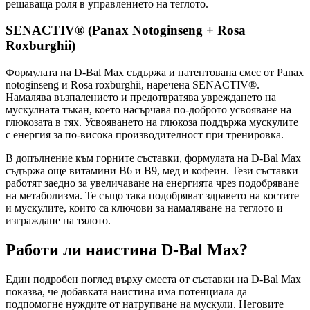
решаваща роля в управлението на теглото.
SENACTIV® (Panax Notoginseng + Rosa
Roxburghii)
Формулата на D-Bal Max съдържа и патентована смес от Panax
notoginseng и Rosa roxburghii, наречена SENACTIV®.
Намалява възпалението и предотвратява увреждането на
мускулната тъкан, което насърчава по-доброто усвояване на
глюкозата в тях. Усвояването на глюкоза поддържа мускулите
с енергия за по-висока производителност при тренировка.
В допълнение към горните съставки, формулата на D-Bal Max
съдържа още витамини B6 и B9, мед и кофеин. Тези съставки
работят заедно за увеличаване на енергията чрез подобряване
на метаболизма. Те също така подобряват здравето на костите
и мускулите, които са ключови за намаляване на теглото и
изграждане на тялото.
Работи ли наистина D-Bal Max?
Един подробен поглед върху сместа от съставки на D-Bal Max
показва, че добавката наистина има потенциала да
подпомогне нуждите от натрупване на мускули. Неговите