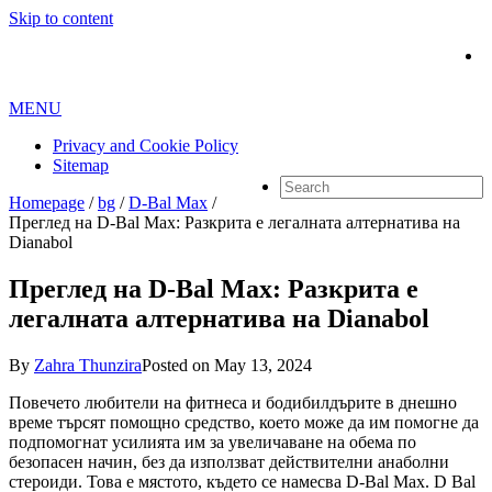
Skip to content
MENU
Privacy and Cookie Policy
Sitemap
Homepage
/
bg
/
D-Bal Max
/
Преглед на D-Bal Max: Разкрита е легалната алтернатива на
Dianabol
Преглед на D-Bal Max: Разкрита е
легалната алтернатива на Dianabol
By
Zahra Thunzira
Posted on
May 13, 2024
Повечето любители на фитнеса и бодибилдърите в днешно
време търсят помощно средство, което може да им помогне да
подпомогнат усилията им за увеличаване на обема по
безопасен начин, без да използват действителни анаболни
стероиди. Това е мястото, където се намесва D-Bal Max. D Bal