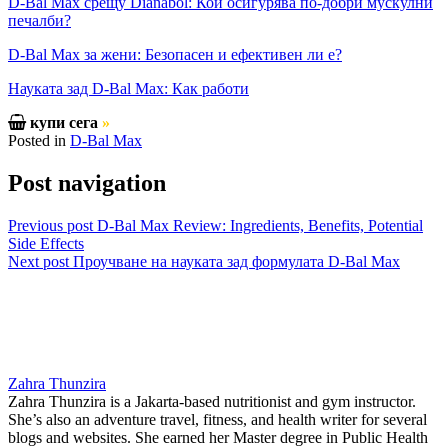
D-Bal Max срещу Dianabol: Кой осигурява по-добри мускулни
печалби?
D-Bal Max за жени: Безопасен и ефективен ли е?
Науката зад D-Bal Max: Как работи
купи сега
»
Posted in
D-Bal Max
Post navigation
Previous post
D-Bal Max Review: Ingredients, Benefits, Potential
Side Effects
Next post
Проучване на науката зад формулата D-Bal Max
Zahra Thunzira
Zahra Thunzira is a Jakarta-based nutritionist and gym instructor.
She’s also an adventure travel, fitness, and health writer for several
blogs and websites. She earned her Master degree in Public Health