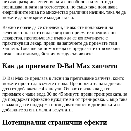
не само разкрива естествената способност на тялото да
повишава нивата на тестостерон, но също така повишава
енергийните нива по множество различни начини, така че да
можете да възвърнете младостта си.
Важно е обаче да се отбележи, че ако сте подложени на
лечение от какъвто и да е вид или приемате предписани
лекарства, препоръчваме първо да се консултирате с
практикуващ лекар, преди да започнете да приемате тези
хапчета. Това ще ви помогне да се предпазите от всякакви
нежелани взаимодействия между съставките.
Как да приемате D-Bal Max хапчета
D-Bal Max се предлага в лесни за преглъщане хапчета, които
можете просто да вземете с вода. Препоръчителната дневна
доза от добавката е 4 капсули. От вас се изисква да ги
приемате с чаша вода 30 до 45 минути преди тренировката, за
да поддържат ефикасно нуждите ви от тренировка. Също така
е важно да се поддържа последователност в дозировката и
добавките за оптимални резултати.
Потенциални странични ефекти