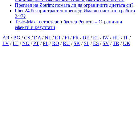
Преглед на Zotrim: помага ли да ограничите диетата си?
Phen24 безпристрастен преглед: Има ли наистина работа
24/7?
Testo-Max тестостерон бустер Ревюта – Странични
ефекти и резултати
AR
/
BG
/
CS
/
DA
/
NL
/
ET
/
FI
/
FR
/
DE
/
EL
/
IW
/
HU
/
IT
/
LV
/
LT
/
NO
/
PT
/
PL
/
RO
/
RU
/
SK
/
SL
/
ES
/
SV
/
TR
/
UK