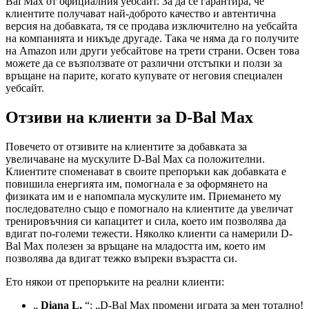
Bal Max от официалния уебсайт. За да се гарантира, че
клиентите получават най-доброто качество и автентична
версия на добавката, тя се продава изключително на уебсайта
на компанията и никъде другаде. Така че няма да го получите
на Amazon или други уебсайтове на трети страни. Освен това
можете да се възползвате от различни отстъпки и ползи за
връщане на парите, когато купувате от неговия специален
уебсайт.
Отзиви на клиенти за D-Bal Max
Повечето от отзивите на клиентите за добавката за
увеличаване на мускулите D-Bal Max са положителни.
Клиентите споменават в своите препоръки как добавката е
повишила енергията им, помогнала е за оформянето на
физиката им и е напомпала мускулите им. Приемането му
последователно също е помогнало на клиентите да увеличат
тренировъчния си капацитет и сила, което им позволява да
вдигат по-големи тежести. Няколко клиенти са намерили D-
Bal Max полезен за връщане на младостта им, което им
позволява да вдигат тежко въпреки възрастта си.
Ето някои от препоръките на реални клиенти:
„
Diana L.
“: „D-Bal Max промени играта за мен тотално!