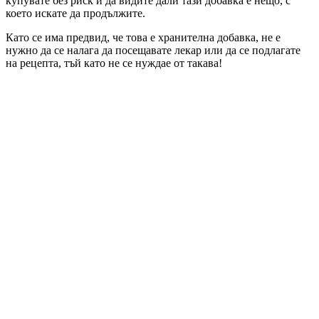
купувате без риск и да видите дали тази добавка е нещо, с
което искате да продължите.
Като се има предвид, че това е хранителна добавка, не е
нужно да се налага да посещавате лекар или да се подлагате
на рецепта, тъй като не се нуждае от такава!