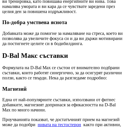
ви тренировка, като повишава енергийните ви нива. Това
намалява умората и ви кара да се чувствате заредени през
целия ден за повишена издръжливост.
По-добра умствена яснота
Добавката може да помогне за намаляване на стреса, което ви
позволява да увеличите фокуса си и да ви държи мотивирани
да постигнете целите си в бодибилдинга.
D-Bal Макс съставки
Формулата на D-Bal Max се състои от внимателно подбрани
съставки, които работят синергично, за да осигурят различни
ползи, както се твърди. Нека да разгледаме подробно:
Магнезий
Една от най-популярните съставки, използвани от фитнес
добавките, магнезият допринася за ефикасността на D-Bal
Max по много начини.
Проучванията показват, че достатъчният прием на магнезий
може да подобри
нивата на тестостерон
както при активни,