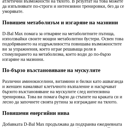
атлетични възможности на тялото. В резултат на това можете
да изпълнявате по-строги и интензивни тренировки, без да се
уморявате.
Повишен метаболизъм и изгаряне на мазнини
D-Bal Max помага за отваряне на метаболитните пътища,
използвайки своите мощни метаболитни бустери. Освен това
подобряването на издръжливостта повишава възможностите
ви за упражнения, което играе решаваща роля в
стимулирането на метаболизма, което води до по-бързо
изгаряне на мазнини.
По-бързо възстановяване на мускулите
Различни аминокиселини, витамини и билки като ашваганда
и женшен намаляват клетъчното възпаление и насърчават
бързото възстановяване на мускулите след интензивна
тренировка. Това ви помага бързо да стъпите на краката си и
лесно да започнете своята рутина за изграждане на тялото.
Повишени енергийни нива
Добавката D-Bal Max продължава да подхранва ежедневната