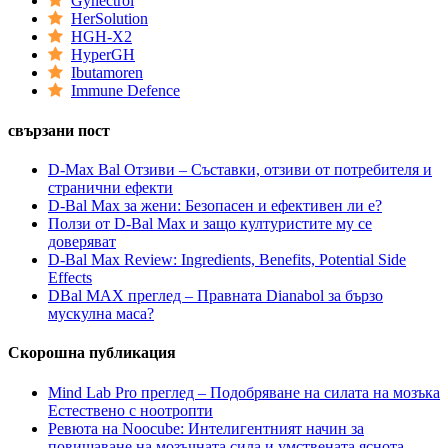
Gynectrol
HerSolution
HGH-X2
HyperGH
Ibutamoren
Immune Defence
свързани пост
D-Max Bal Отзиви – Съставки, отзиви от потребителя и
странични ефекти
D-Bal Max за жени: Безопасен и ефективен ли е?
Ползи от D-Bal Max и защо културистите му се
доверяват
D-Bal Max Review: Ingredients, Benefits, Potential Side
Effects
DBal MAX преглед – Правната Dianabol за бързо
мускулна маса?
Скорошна публикация
Mind Lab Pro преглед – Подобряване на силата на мозъка
Естествено с ноотропти
Ревюта на Noocube: Интелигентният начин за
повишаване на мозъчната сила и умствената яснота