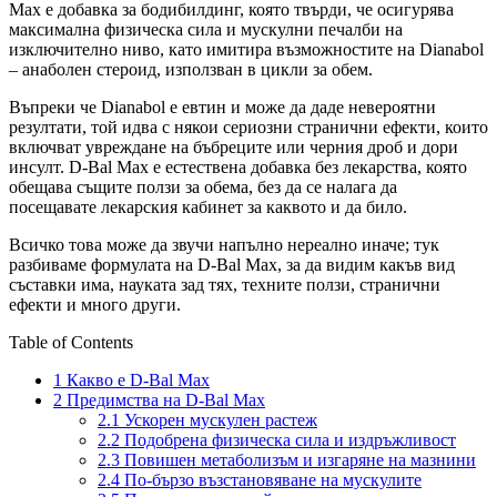
Max е добавка за бодибилдинг, която твърди, че осигурява
максимална физическа сила и мускулни печалби на
изключително ниво, като имитира възможностите на Dianabol
– анаболен стероид, използван в цикли за обем.
Въпреки че Dianabol е евтин и може да даде невероятни
резултати, той идва с някои сериозни странични ефекти, които
включват увреждане на бъбреците или черния дроб и дори
инсулт. D-Bal Max е естествена добавка без лекарства, която
обещава същите ползи за обема, без да се налага да
посещавате лекарския кабинет за каквото и да било.
Всичко това може да звучи напълно нереално иначе; тук
разбиваме формулата на D-Bal Max, за да видим какъв вид
съставки има, науката зад тях, техните ползи, странични
ефекти и много други.
Table of Contents
1
Какво е D-Bal Max
2
Предимства на D-Bal Max
2.1
Ускорен мускулен растеж
2.2
Подобрена физическа сила и издръжливост
2.3
Повишен метаболизъм и изгаряне на мазнини
2.4
По-бързо възстановяване на мускулите