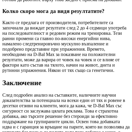
Колко скоро мога да видя резултатите?
Както се предлага от производителя, потребителите са
започнали да виждат резултати след 2 до 4 седмици употреба
на последователност и редовен режим на тренировка. Тези
ранни промени са главно по-високи енергийни нива,
намалено следтренировъчно мускулно възпаление и
подобрено представяне при упражнения. Времето,
необходимо на D-Bal Max за показване на положителни
резултати, може да варира от човек на човек и се влияе от
фактори като състав на тялото, начин на живот, диета и
рутинни упражнения. Някои от тях също са генетични.
Заключение
След подробен анализ на съставките, наличните научни
доказателства за потенциала на всеки един от тях и ровене в
десетки отзиви на клиенти, мога да кажа, че D-Bal Max със
сигурност си заслужава цялата реклама. Това е страхотна
добавка, ако търсите решение без стероиди за ефективно
поддържане на групираните цикли. Освен това добавката
идва и с гаранция за връщане на парите, която ви позволява да