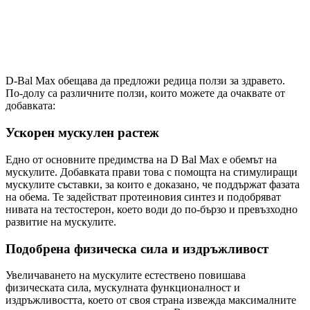
D-Bal Max обещава да предложи редица ползи за здравето.
По-долу са различните ползи, които можете да очаквате от
добавката:
Ускорен мускулен растеж
Едно от основните предимства на D Bal Max е обемът на
мускулите. Добавката прави това с помощта на стимулиращи
мускулите съставки, за които е доказано, че поддържат фазата
на обема. Те задействат протеиновия синтез и подобряват
нивата на тестостерон, което води до по-бързо и превъзходно
развитие на мускулите.
Подобрена физическа сила и издръжливост
Увеличаването на мускулите естествено повишава
физическата сила, мускулната функционалност и
издръжливостта, което от своя страна извежда максималните