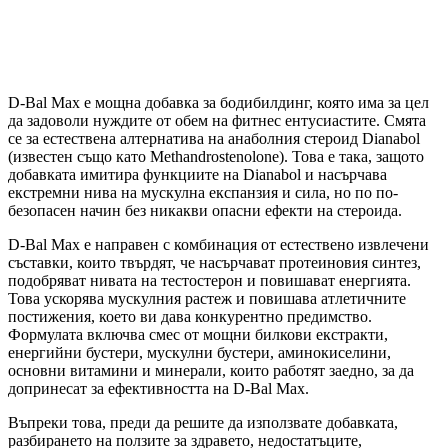
D-Bal Max е мощна добавка за бодибилдинг, която има за цел
да задоволи нуждите от обем на фитнес ентусиастите. Смята
се за естествена алтернатива на анаболния стероид Dianabol
(известен също като Methandrostenolone). Това е така, защото
добавката имитира функциите на Dianabol и насърчава
екстремни нива на мускулна експанзия и сила, но по по-
безопасен начин без никакви опасни ефекти на стероида.
D-Bal Max е направен с комбинация от естествено извлечени
съставки, които твърдят, че насърчават протеиновия синтез,
подобряват нивата на тестостерон и повишават енергията.
Това ускорява мускулния растеж и повишава атлетичните
постижения, което ви дава конкурентно предимство.
Формулата включва смес от мощни билкови екстракти,
енергийни бустери, мускулни бустери, аминокиселини,
основни витамини и минерали, които работят заедно, за да
допринесат за ефективността на D-Bal Max.
Въпреки това, преди да решите да използвате добавката,
разбирането на ползите за здравето, недостатъците,