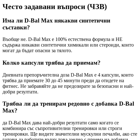
Често задавани въпроси (ЧЗВ)
Има ли D-Bal Max някакви синтетични
съставки?
Въобще не. D-Bal Max е 100% естествена формула и НЕ
съдържа никакви синтетични химикали или стероиди, които
могат да бъдат опасни за тялото.
Колко капсули трябва да приемам?
Дневната препоръчителна доза D-Bal Max е 4 капсули, които
трябва да приемате 30 до 45 минути преди да отидете на
фитнес. Не забравяйте да не предозирате за безопасни и най-
добри резултати.
Трябва ли да тренирам редовно с добавка D-Bal
Max?
да D-Bal Max дава най-добри резултати само когато се
комбинира със съпротивителни тренировки или строги
тренировки. Ще видите значителни мускулни печалби, ако сте
готови да работите върху това заедно с приема на добавки.