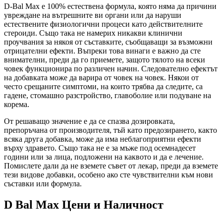
D-Bal Max е 100% естествена формула, която няма да причини
увреждане на вътрешните ви органи или да наруши
естествените физиологични процеси като действителните
стероиди. Също така не намерих никакви клинични
проучвания за някоя от съставките, съобщаващи за възможни
отрицателни ефекти. Въпреки това винаги е важно да сте
внимателни, преди да го приемете, защото тялото на всеки
човек функционира по различен начин. Следователно ефектът
на добавката може да варира от човек на човек. Някои от
често срещаните симптоми, на които трябва да следите, са
гадене, стомашно разстройство, главоболие или подуване на
корема.
От решаващо значение е да се спазва дозировката,
препоръчана от производителя, тъй като предозирането, както
всяка друга добавка, може да има неблагоприятни ефекти
върху здравето. Също така не е за мъже под осемнадесет
години или за лица, подложени на каквото и да е лечение.
Помислете дали да не вземете съвет от лекар, преди да вземете
тези видове добавки, особено ако сте чувствителни към нови
съставки или формула.
D Bal Max Цени и Наличност