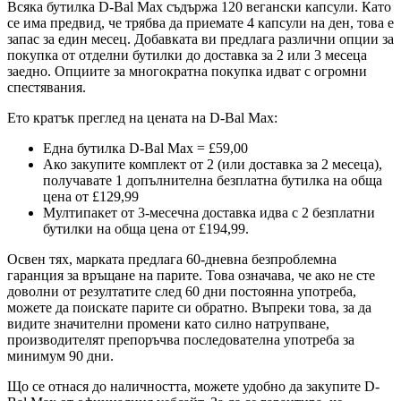
Всяка бутилка D-Bal Max съдържа 120 вегански капсули. Като
се има предвид, че трябва да приемате 4 капсули на ден, това е
запас за един месец. Добавката ви предлага различни опции за
покупка от отделни бутилки до доставка за 2 или 3 месеца
заедно. Опциите за многократна покупка идват с огромни
спестявания.
Ето кратък преглед на цената на D-Bal Max:
Една бутилка D-Bal Max = £59,00
Ако закупите комплект от 2 (или доставка за 2 месеца),
получавате 1 допълнителна безплатна бутилка на обща
цена от £129,99
Мултипакет от 3-месечна доставка идва с 2 безплатни
бутилки на обща цена от £194,99.
Освен тях, марката предлага 60-дневна безпроблемна
гаранция за връщане на парите. Това означава, че ако не сте
доволни от резултатите след 60 дни постоянна употреба,
можете да поискате парите си обратно. Въпреки това, за да
видите значителни промени като силно натрупване,
производителят препоръчва последователна употреба за
минимум 90 дни.
Що се отнася до наличността, можете удобно да закупите D-