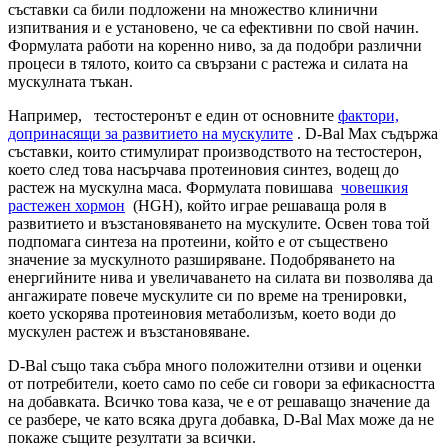
съставки са били подложени на множество клинични
изпитвания и е установено, че са ефективни по свой начин.
Формулата работи на коренно ниво, за да подобри различни
процеси в тялото, които са свързани с растежа и силата на
мускулната тъкан.
Например, тестостеронът е един от основните
фактори,
допринасящи за развитието на мускулите
. D-Bal Max съдържа
съставки, които стимулират производството на тестостерон,
което след това насърчава протеиновия синтез, водещ до
растеж на мускулна маса. Формулата повишава
човешкия
растежен хормон
(HGH), който играе решаваща роля в
развитието и възстановяването на мускулите. Освен това той
подпомага синтеза на протеини, който е от съществено
значение за мускулното разширяване. Подобряването на
енергийните нива и увеличаването на силата ви позволява да
ангажирате повече мускулите си по време на тренировки,
което ускорява протеиновия метаболизъм, което води до
мускулен растеж и възстановяване.
D-Bal също така събра много положителни отзиви и оценки
от потребители, което само по себе си говори за ефикасността
на добавката. Всичко това каза, че е от решаващо значение да
се разбере, че като всяка друга добавка, D-Bal Max може да не
покаже същите резултати за всички.