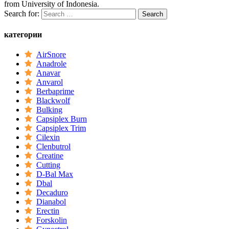
from University of Indonesia.
Search for:
категории
AirSnore
Anadrole
Anavar
Anvarol
Berbaprime
Blackwolf
Bulking
Capsiplex Burn
Capsiplex Trim
Cilexin
Clenbutrol
Creatine
Cutting
D-Bal Max
Dbal
Decaduro
Dianabol
Erectin
Forskolin