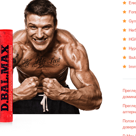
Erec
Fors
Gyn
Her
HGH
Hyp
Ibu
Imm
Прегле
домина
Прегле
алтерн
Ползи 
доверя
D-Max 