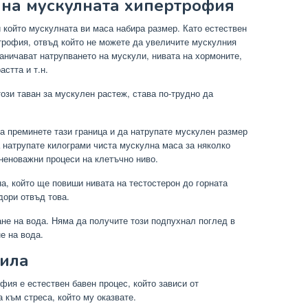
 на мускулната хипертрофия
 който мускулната ви маса набира размер. Като естествен
трофия, отвъд който не можете да увеличите мускулния
аничават натрупването на мускули, нивата на хормоните,
астта и т.н.
този таван за мускулен растеж, става по-трудно да
а преминете тази граница и да натрупате мускулен размер
а натрупате килограми чиста мускулна маса за няколко
неноважни процеси на клетъчно ниво.
а, който ще повиши нивата на тестостерон до горната
дори отвъд това.
ане на вода. Няма да получите този подпухнал поглед в
е на вода.
сила
фия е естествен бавен процес, който зависи от
 към стреса, който му оказвате.