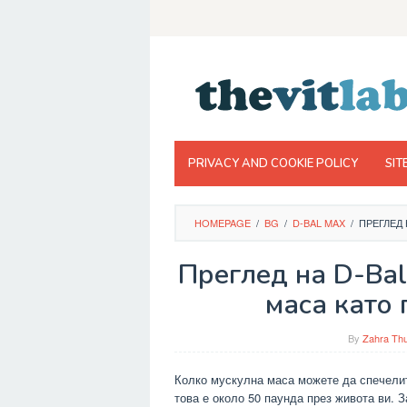
Skip
to
content
PRIVACY AND COOKIE POLICY
SIT
HOMEPAGE
/
BG
/
D-BAL MAX
/
ПРЕГЛЕД
Преглед на D-Bal
маса като
By
Zahra Thu
Колко мускулна маса можете да спечелите
това е около 50 паунда през живота ви. З