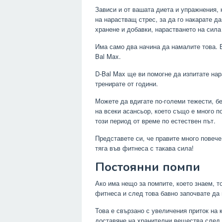
Зависи и от вашата диета и упражнения, 
на нарастващ стрес, за да го накарате да
хранене и добавки, нарастването на сила 
Има само два начина да намалите това. 
Bal Max.
D-Bal Max ще ви помогне да изпитате нар
тренирате от години.
Можете да вдигате по-големи тежести, б
на всеки асансьор, което също е много по
този период от време по естествен път.
Представете си, че правите много повеч
тяга във фитнеса с такава сила!
Постоянни помпи
Ако има нещо за помпите, което знаем, т
фитнеса и след това бавно започвате да
Това е свързано с увеличения приток на
доставяне на хранителни вещества след 