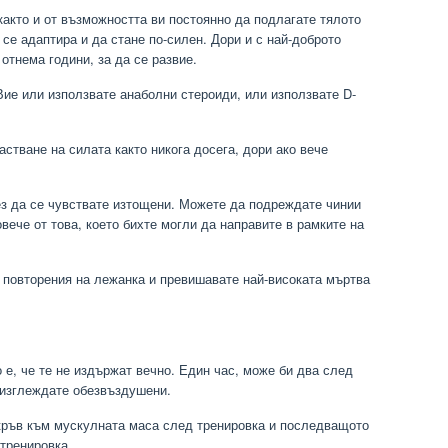
както и от възможността ви постоянно да подлагате тялото
 се адаптира и да стане по-силен. Дори и с най-доброто
отнема години, за да се развие.
Вие или използвате анаболни стероиди, или използвате D-
астване на силата както никога досега, дори ако вече
ез да се чувствате изтощени. Можете да подреждате чинии
вече от това, което бихте могли да направите в рамките на
е повторения на лежанка и превишавате най-високата мъртва
о е, че те не издържат вечно. Един час, може би два след
 изглеждате обезвъздушени.
 кръв към мускулната маса след тренировка и последващото
тренировка.