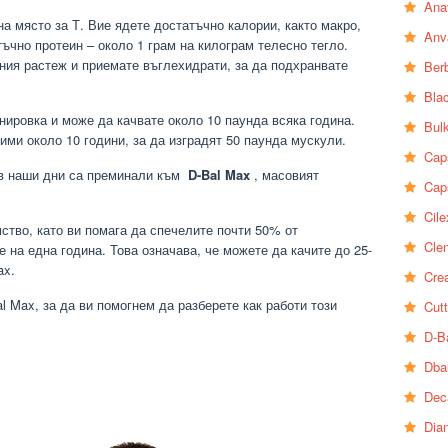
Ana
на място за Т. Вие ядете достатъчно калории, както макро,
Anv
ъчно протеин – около 1 грам на килограм телесно тегло.
лния растеж и приемате въглехидрати, за да подхранвате
Ber
Bla
нировка и може да качвате около 10 паунда всяка година.
Bul
ими около 10 години, за да изградят 50 паунда мускули.
Cap
 в наши дни са преминали към
D-Bal Max
, масовият
Cap
Cile
ство, като ви помага да спечелите почти 50% от
Clen
е на една година. Това означава, че можете да качите до 25-
ax.
Crea
 Max, за да ви помогнем да разберете как работи този
Cutt
D-B
Dba
Dec
Dia