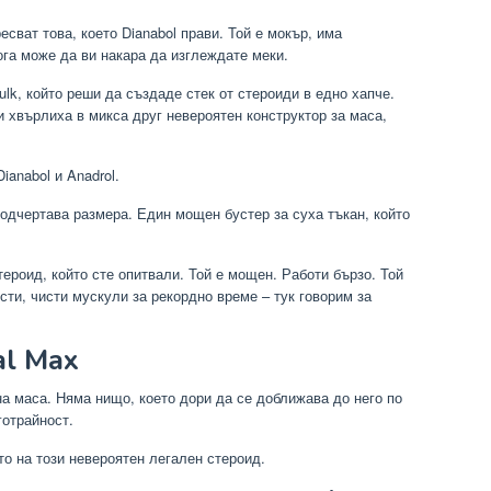
есват това, което Dianabol прави. Той е мокър, има
ога може да ви накара да изглеждате меки.
ulk, който реши да създаде стек от стероиди в едно хапче.
 и хвърлиха в микса друг невероятен конструктор за маса,
ianabol и Anadrol.
одчертава размера. Един мощен бустер за суха тъкан, който
тероид, който сте опитвали. Той е мощен. Работи бързо. Той
сти, чисти мускули за рекордно време – тук говорим за
al Max
на маса. Няма нищо, което дори да се доближава до него по
готрайност.
о на този невероятен легален стероид.