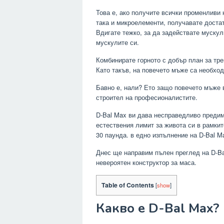
Това е, ако получите всички променливи 
така и микроелементи, получавате достат
Вдигате тежко, за да задействате муску
мускулите си.
Комбинирате горното с добър план за тре
Като такъв, на повечето мъже са необход
Бавно е, нали? Ето защо повечето мъже
строител на професионалистите.
D-Bal Max ви дава несправедливо предим
естествения лимит за живота си в рамкит
30 паунда. в едно изпълнение на D-Bal M
Днес ще направим пълен преглед на D-Bal
невероятен конструктор за маса.
Table of Contents
[
show
]
Какво е D-Bal Max?