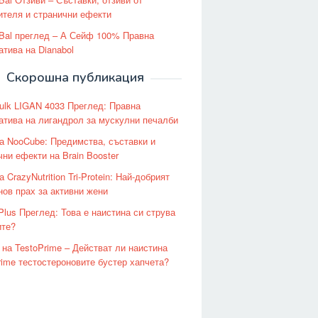
ителя и странични ефекти
Bal преглед – А Сейф 100% Правна
атива на Dianabol
Скорошна публикация
ulk LIGAN 4033 Преглед: Правна
атива на лигандрол за мускулни печалби
а NooCube: Предимства, съставки и
чни ефекти на Brain Booster
 CrazyNutrition Tri-Protein: Най-добрият
нов прах за активни жени
Plus Преглед: Това е наистина си струва
ите?
 на TestoPrime – Действат ли наистина
rime тестостероновите бустер хапчета?