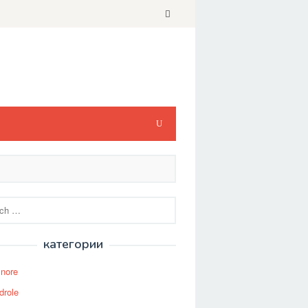
категории
Snore
drole