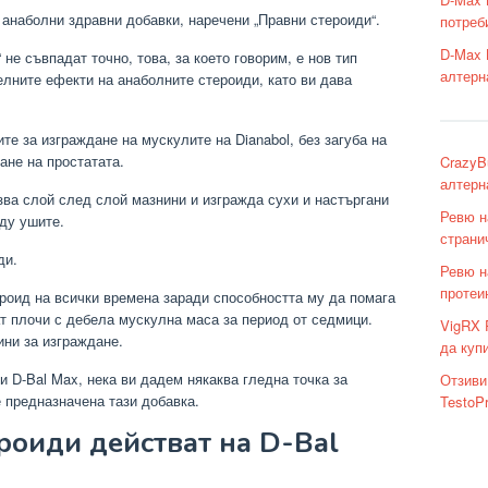
анаболни здравни добавки, наречени „Правни стероиди“.
потреб
D-Max 
 не съвпадат точно, това, за което говорим, е нов тип
алтерн
елните ефекти на анаболните стероиди, като ви дава
те за изграждане на мускулите на Dianabol, без загуба на
ане на простатата.
CrazyB
алтерн
зва слой след слой мазнини и изгражда сухи и настъргани
Ревю н
ду ушите.
страни
ди.
Ревю на
протеи
ероид на всички времена заради способността му да помага
т плочи с дебела мускулна маса за период от седмици.
VigRX 
ини за изграждане.
да куп
и D-Bal Max, нека ви дадем някаква гледна точка за
Отзиви
е предназначена тази добавка.
TestoP
роиди действат на D-Bal