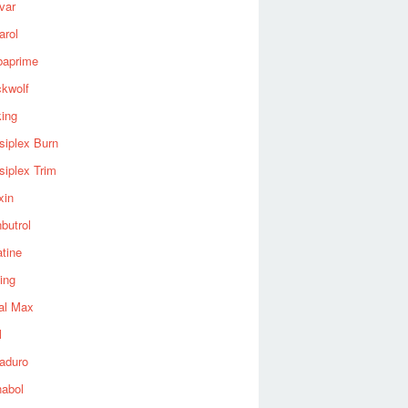
var
arol
baprime
ckwolf
king
siplex Burn
siplex Trim
xin
butrol
tine
ing
al Max
l
aduro
nabol