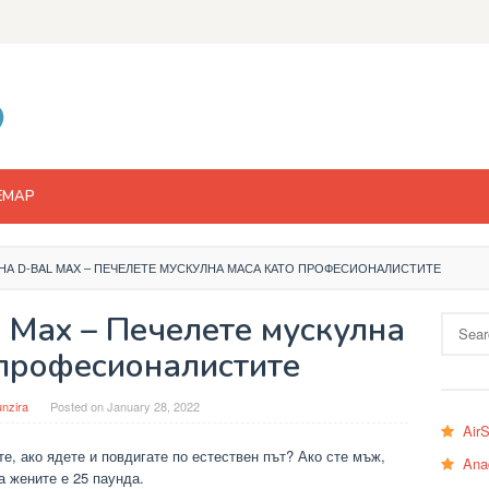
EMAP
 НА D-BAL MAX – ПЕЧЕЛЕТЕ МУСКУЛНА МАСА КАТО ПРОФЕСИОНАЛИСТИТЕ
 Max – Печелете мускулна
Search
for:
 професионалистите
nzira
Posted on
January 28, 2022
Air
, ако ядете и повдигате по естествен път? Ако сте мъж,
Ana
а жените е 25 паунда.