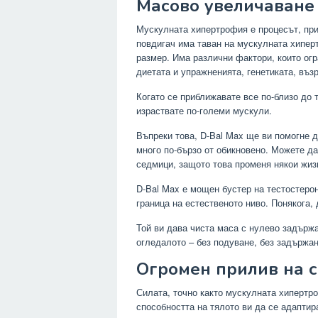
Масово увеличаване
Мускулната хипертрофия е процесът, при
повдигач има таван на мускулната хипер
размер. Има различни фактори, които огр
диетата и упражненията, генетиката, възр
Когато се приближавате все по-близо до 
израствате по-големи мускули.
Въпреки това, D-Bal Max ще ви помогне д
много по-бързо от обикновено. Можете д
седмици, защото това променя някои жиз
D-Bal Max е мощен бустер на тестостерон
граница на естественото ниво. Понякога, 
Той ви дава чиста маса с нулево задърж
огледалото – без подуване, без задържан
Огромен прилив на 
Силата, точно както мускулната хипертро
способността на тялото ви да се адаптира