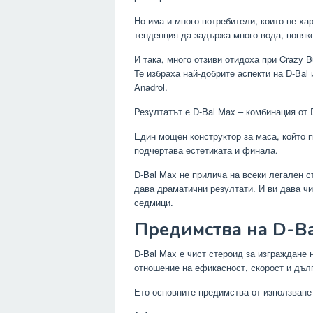
Но има и много потребители, които не хар
тенденция да задържа много вода, поняк
И така, много отзиви отидоха при Crazy B
Те избраха най-добрите аспекти на D-Bal
Anadrol.
Резултатът е D-Bal Max – комбинация от D
Един мощен конструктор за маса, който п
подчертава естетиката и финала.
D-Bal Max не прилича на всеки легален с
дава драматични резултати. И ви дава чи
седмици.
Предимства на D-B
D-Bal Max е чист стероид за изграждане 
отношение на ефикасност, скорост и дъл
Ето основните предимства от използванет