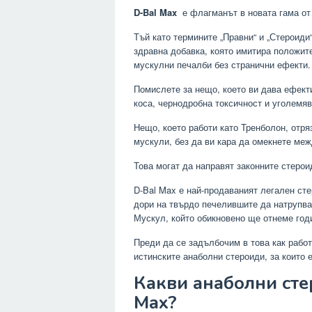
D-Bal Max
е флагманът в новата гама от 
Тъй като термините „Правни“ и „Стероиди“
здравна добавка, която имитира положит
мускулни печалби без странични ефекти.
Помислете за нещо, което ви дава ефекти
коса, чернодробна токсичност и уголемяв
Нещо, което работи като Тренболон, отря
мускули, без да ви кара да омекнете меж
Това могат да направят законните стерои
D-Bal Max е най-продаваният легален ст
дори на твърдо печелившите да натрупва
Мускул, който обикновено ще отнеме год
Преди да се задълбочим в това как работ
истинските анаболни стероиди, за които 
Какви анаболни сте
Max?