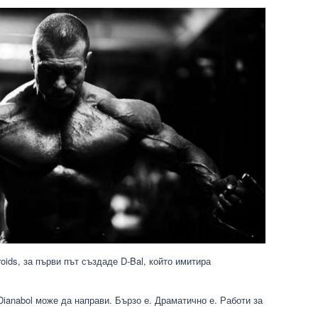
roids, за първи път създаде D-Bal, който имитира
Dianabol може да направи. Бързо е. Драматично е. Работи за