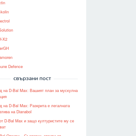
tin
kolin
ectrol
Solution
-X2
erGH
tamoren
une Defence
свързани пост
д на D-Bal Max: Вашият план за мускулна
ция
д на D-Bal Max: Разкрита е легалната
атива на Dianabol
от D-Bal Max и защо културистите му се
ват
Bal Отзиви – Съставки, отзиви от