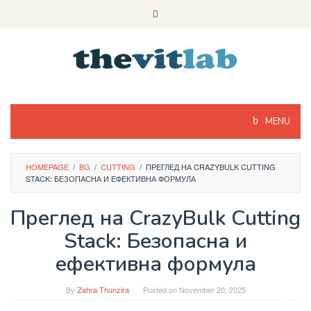
Skip
to
content
MENU
HOMEPAGE
/
BG
/
CUTTING
/
ПРЕГЛЕД НА CRAZYBULK CUTTING
STACK: БЕЗОПАСНА И ЕФЕКТИВНА ФОРМУЛА
Преглед на CrazyBulk Cutting
Stack: Безопасна и
ефективна формула
By
Zahra Thunzira
Posted on
November 20, 2025