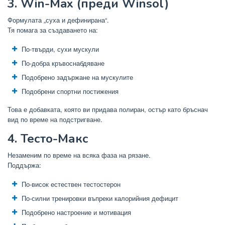
3. Win-Max (преди Winsol)
Формулата „суха и дефинирана“.
Тя помага за създаването на:
По-твърди, сухи мускули
По-добра кръвоснабдяване
Подобрено задържане на мускулите
Подобрени спортни постижения
Това е добавката, която ви придава полиран, остър като бръснач
вид по време на подстригване.
4. Тесто-Макс
Незаменим по време на всяка фаза на рязане.
Поддържа:
По-висок естествен тестостерон
По-силни тренировки въпреки калорийния дефицит
Подобрено настроение и мотивация