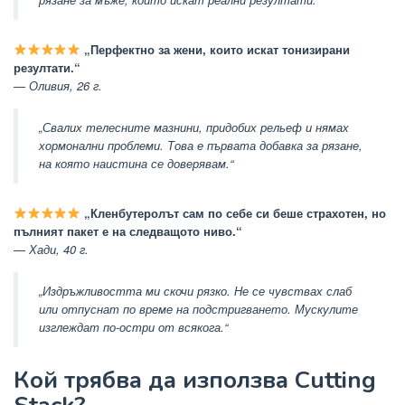
„Перфектно за жени, които искат тонизирани
резултати.“
— Оливия, 26 г.
„Свалих телесните мазнини, придобих рельеф и нямах
хормонални проблеми. Това е първата добавка за рязане,
на която наистина се доверявам.“
„Кленбутеролът сам по себе си беше страхотен, но
пълният пакет е на следващото ниво.“
— Хади, 40 г.
„Издръжливостта ми скочи рязко. Не се чувствах слаб
или отпуснат по време на подстригването. Мускулите
изглеждат по-остри от всякога.“
Кой трябва да използва Cutting