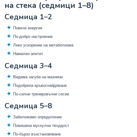
на стека (седмици 1–8)
Седмица 1–2
Повече енергия
По-добро настроение
Леко ускорение на метаболизма
Намален апетит
Седмица 3–4
Видима загуба на мазнини
Подобрена кръвоснабдяване
По-силни тренировъчни сесии
Седмица 5–8
Забележимо определение
Повишена мускулна твърдост
По-бързо възстановяване