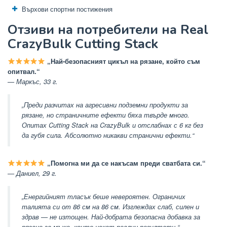
Върхови спортни постижения
Отзиви на потребители на Real
CrazyBulk Cutting Stack
„Най-безопасният цикъл на рязане, който съм
опитвал.“
— Маркъс, 33 г.
„Преди разчитах на агресивни подземни продукти за
рязане, но страничните ефекти бяха твърде много.
Опитах Cutting Stack на CrazyBulk и отслабнах с 6 кг без
да губя сила. Абсолютно никакви странични ефекти.“
„Помогна ми да се накъсам преди сватбата си.“
— Даниел, 29 г.
„Енергийният тласък беше невероятен. Ограничих
талията си от 86 см на 86 см. Изглеждах слаб, силен и
здрав — не изтощен. Най-добрата безопасна добавка за
рязане за мъже, които искат реални резултати.“