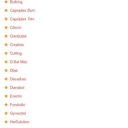
Bulking
Capsiplex Burn
Capsiplex Trim
Cilexin
Clenbutrol
Creatine
Cutting
D-Bal Max
Dbal
Decaduro
Dianabol
Erectin
Forskolin
Gynectrol
HerSolution