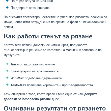
По-бърза загуба на мазнини
По-добро възстановяване
По-високият тестостерон естествено улеснява рязането, особено за
мъже, които имат затруднения по време на фази с нискокалоричен
прием.
Как работи стекът за рязане
Когато тези четири добавки се комбинират, получавате
пълноспектърно решение за изгаряне на мазнини и запазване на
мускулите:
Anvarol
защитава мускулите
Кленбутерол
изгаря мазнините
Win-Max
подобрява дефиницията
Testo-Max
повишава хормоните и производителността
Тази синергия е това, което прави стека една от
най-добрите
добавки за безопасно рязане
днес.
Очаквани резултати от рязането