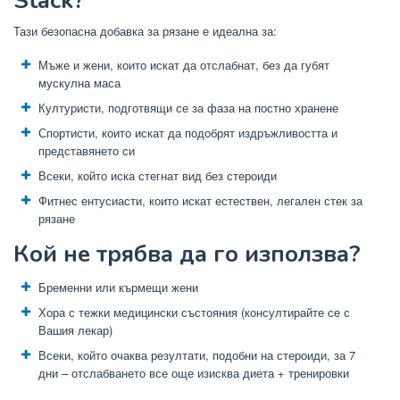
Stack?
Тази безопасна добавка за рязане е идеална за:
Мъже и жени, които искат да отслабнат, без да губят
мускулна маса
Културисти, подготвящи се за фаза на постно хранене
Спортисти, които искат да подобрят издръжливостта и
представянето си
Всеки, който иска стегнат вид без стероиди
Фитнес ентусиасти, които искат естествен, легален стек за
рязане
Кой не трябва да го използва?
Бременни или кърмещи жени
Хора с тежки медицински състояния (консултирайте се с
Вашия лекар)
Всеки, който очаква резултати, подобни на стероиди, за 7
дни – отслабването все още изисква диета + тренировки