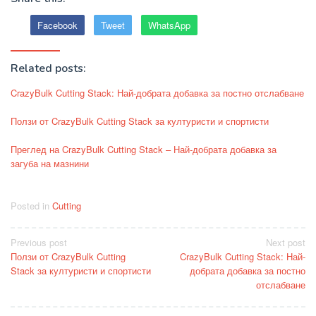
Facebook
Tweet
WhatsApp
Related posts:
CrazyBulk Cutting Stack: Най-добрата добавка за постно отслабване
Ползи от CrazyBulk Cutting Stack за културисти и спортисти
Преглед на CrazyBulk Cutting Stack – Най-добрата добавка за
загуба на мазнини
Posted in
Cutting
Post
Previous post
Next post
Ползи от CrazyBulk Cutting
CrazyBulk Cutting Stack: Най-
navigation
Stack за културисти и спортисти
добрата добавка за постно
отслабване