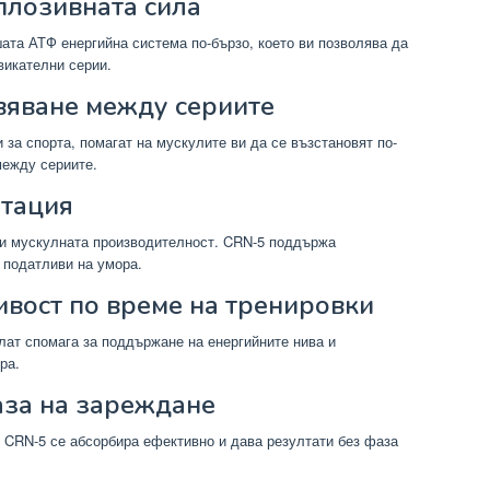
сплозивната сила
та АТФ енергийна система по-бързо, което ви позволява да
викателни серии.
вяване между сериите
за спорта, помагат на мускулите ви да се възстановят по-
между сериите.
атация
 и мускулната производителност. CRN-5 поддържа
 податливи на умора.
вост по време на тренировки
лат спомага за поддържане на енергийните нива и
ра.
аза на зареждане
, CRN-5 се абсорбира ефективно и дава резултати без фаза