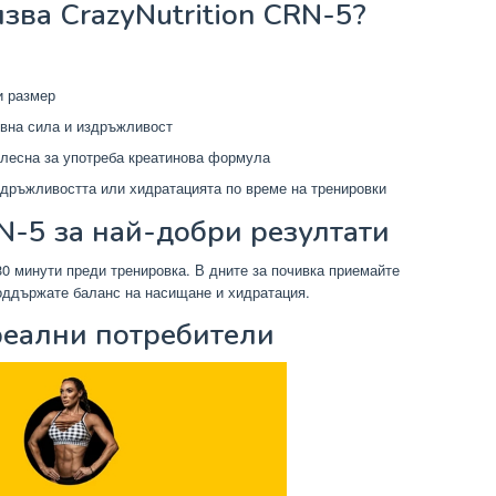
зва CrazyNutrition CRN-5?
и размер
ивна сила и издръжливост
 лесна за употреба креатинова формула
издръжливостта или хидратацията по време на тренировки
N-5 за най-добри резултати
0 минути преди тренировка. В дните за почивка приемайте
поддържате баланс на насищане и хидратация.
реални потребители