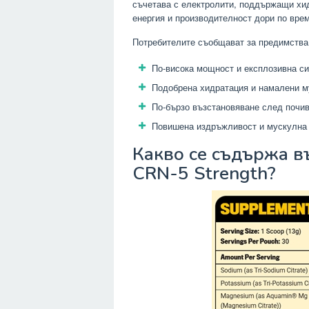
съчетава с електролити, поддържащи хид
енергия и производителност дори по вре
Потребителите съобщават за предимства 
По-висока мощност и експлозивна с
Подобрена хидратация и намалени м
По-бързо възстановяване след почи
Повишена издръжливост и мускулна
Какво се съдържа в
CRN-5 Strength?