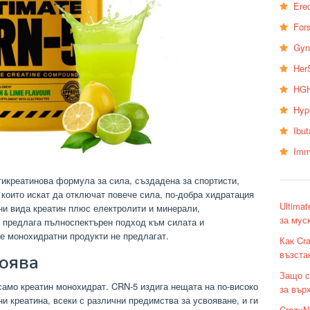
Erec
Fors
Gyn
Her
HGH
Hyp
Ibu
Imm
икреатинова формула за сила, създадена за спортисти,
които искат да отключат повече сила, по-добра хидратация
Ultima
ни вида креатин плюс електролити и минерали,
за мус
 предлага пълноспектърен подход към силата и
те монохидратни продукти не предлагат.
Как Cra
възста
оява
Защо с
само креатин монохидрат. CRN-5 издига нещата на по-високо
за вър
и креатина, всеки с различни предимства за усвояване, и ги
CrazyNu