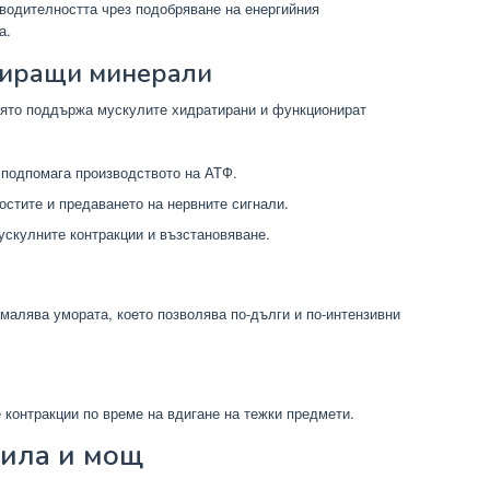
водителността чрез подобряване на енергийния
а.
тиращи минерали
оято поддържа мускулите хидратирани и функционират
 подпомага производството на АТФ.
стите и предаването на нервните сигнали.
скулните контракции и възстановяване.
алява умората, което позволява по-дълги и по-интензивни
 контракции по време на вдигане на тежки предмети.
сила и мощ