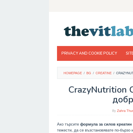
Skip
to
content
PRIVACY AND COOKIE POLICY
SIT
HOMEPAGE
/
BG
/
CREATINE
/
CRAZYNUT
CrazyNutrition
добр
By
Zahra Thun
Ако търсите
формула за силов креатин
тежести, да се възстановявате по-бързо 