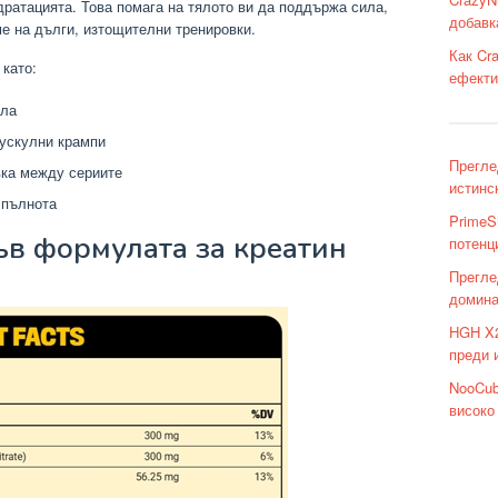
ратацията. Това помага на тялото ви да поддържа сила,
добавк
ме на дълги, изтощителни тренировки.
Как Cra
като:
ефекти
ила
ускулни крампи
Прегле
вка между сериите
истинск
 пълнота
PrimeS
ъв формулата за креатин
потенц
Прегле
домина
HGH X2
преди 
NooCub
високо