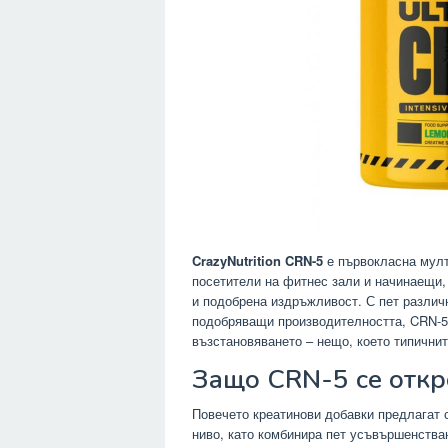
CrazyNutrition CRN-5
е първокласна мулт
посетители на фитнес зали и начинаещи, 
и подобрена издръжливост. С пет различ
подобряващи производителността, CRN-5
възстановяването – нещо, което типични
Защо CRN-5 се откр
Повечето креатинови добавки предлагат 
ниво, като комбинира пет усъвършенстван