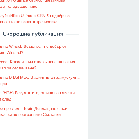
а от следващо ниво
zyNutrition Ultimate CRN-5 подобрява
вността на вашата тренировка
Скорошна публикация
д на Winsol: Всъщност по-добър от
ия Winstrol?
hred: Ключът към отключване на вашия
иал за отслабване?
д на D-Bal Max: Вашият план за мускулна
ция
 (HGH) Резултатите, отзиви на клиенти
и след
e преглед – Brain Доплащане с най-
 качество ноотропните Съставки