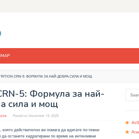
EMAP
RITION CRN-5: ФОРМУЛА ЗА НАЙ-ДОБРА СИЛА И МОЩ
 CRN-5: Формула за най-
Search
for:
а сила и мощ
zira
Posted on
November 19, 2025
Air
, която действително ви помага да вдигате по-тежки
Ana
и да останете хидратирани по време на интензивни