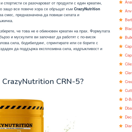
Ana
 и спортисти се разочароват от продукти с един креатин,
то защо все повече хора се обръщат към
CrazyNutrition
Anv
а смес, предназначена да повиши силата и
Ber
ъжичка.
Bla
зберете, че това не е обикновен креатин на прах. Формулата
бързо и мускулите ви започват да работят с по-висок
Bul
лова сила, бодибилдинг, спринтирате или се борите с
Cap
ъздаден да поддържа експлозивна сила, издръжливост и
Cap
Cile
Clen
 CrazyNutrition CRN-5?
Crea
Cutt
D-B
Dba
Dec
Dia