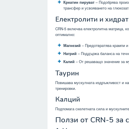
Креатин пируват
– Подобрява произ
трансфер и усвояването на глюкозат
Електролити и хидра
CRN-5 включва електролитна матрица, к
оптимално:
Магнезий
– Предотвратява крампи и
Натрий
– Поддържа баланса на течно
Калий
– От решаващо значение за му
Таурин
Повишава мускулната издръжливост и нам
тренировки.
Калций
Подпомага скелетната сила и мускулните
Ползи от CRN-5 за 