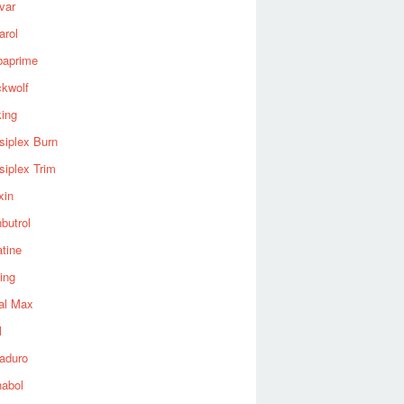
var
arol
baprime
ckwolf
king
siplex Burn
siplex Trim
xin
butrol
tine
ing
al Max
l
aduro
nabol