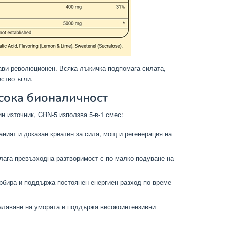
рави революционен. Всяка лъжичка подпомага силата,
ство ъгли.
исока бионаличност
н източник, CRN-5 използва 5-в-1 смес:
ният и доказан креатин за сила, мощ и регенерация на
ага превъзходна разтворимост с по-малко подуване на
рбира и поддържа постоянен енергиен разход по време
аляване на умората и поддържа високоинтензивни