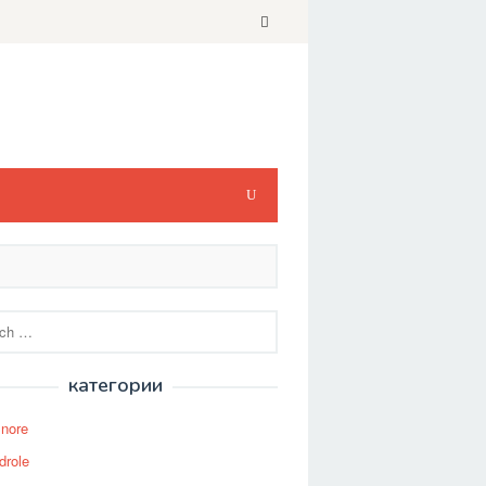
категории
Snore
drole