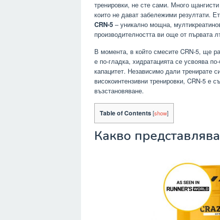
тренировки, не сте сами. Много щангисти
които не дават забележими резултати. Е
CRN-5
– уникално мощна, мултикреатинов
производителността ви още от първата л
В момента, в който смесите CRN-5, ще ра
е по-гладка, хидратацията се усвоява по-
капацитет. Независимо дали тренирате си
високоинтензивни тренировки, CRN-5 е с
възстановяване.
Table of Contents
[
show
]
Какво представлява