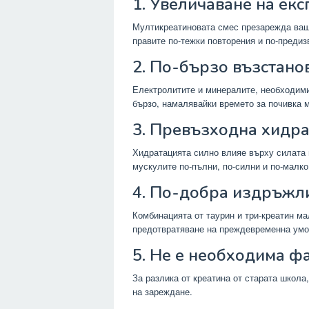
1. Увеличаване на ек
Мултикреатиновата смес презарежда ваша
правите по-тежки повторения и по-предиз
2. По-бързо възстано
Електролитите и минералите, необходими 
бързо, намалявайки времето за почивка 
3. Превъзходна хидр
Хидратацията силно влияе върху силата
мускулите по-пълни, по-силни и по-малко
4. По-добра издръжли
Комбинацията от таурин и три-креатин ма
предотвратяване на преждевременна умо
5. Не е необходима ф
За разлика от креатина от старата школа
на зареждане.