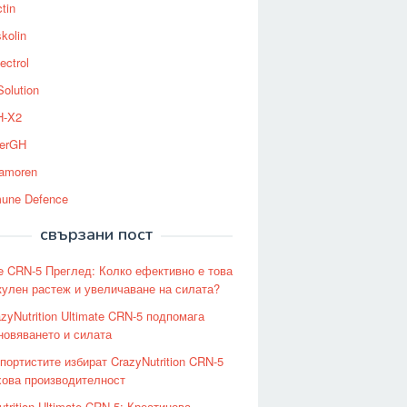
tin
kolin
ectrol
Solution
-X2
erGH
tamoren
une Defence
свързани пост
te CRN-5 Преглед: Колко ефективно е това
кулен растеж и увеличаване на силата?
zyNutrition Ultimate CRN-5 подпомага
новяването и силата
портистите избират CrazyNutrition CRN-5
хова производителност
trition Ultimate CRN-5: Креатинова