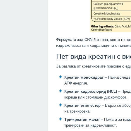
Формулата зад CRN-5 е това, което го п
издръжливостта и хидратацията от множе
Пет вида креатин с в
За разлика от креатиновите прахове с еди
Креатин монохидрат
– Най-изследва
АТФ енергия.
Креатин хидрохлорид (HCL)
– Предл
корема или стомашен дискомфорт.
Креатин етил естер
– Бързо се абсо
на тренировка.
Три-креатин малат
– Помага за нам
тренировки за издръжливост.