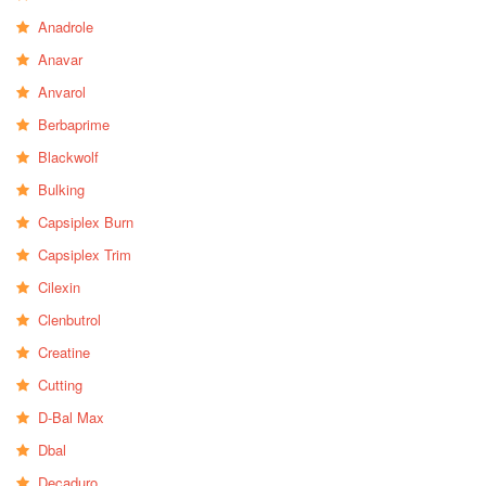
Anadrole
Anavar
Anvarol
Berbaprime
Blackwolf
Bulking
Capsiplex Burn
Capsiplex Trim
Cilexin
Clenbutrol
Creatine
Cutting
D-Bal Max
Dbal
Decaduro