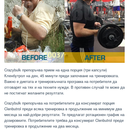
Crazybulk препоръчва прием на една порция (три капсули)
Кленбутрол на ден, 45 минути преди започване на тренировката.
Важно е диетата и тренировъчната програма на потребителя да
отговарят на тях и на техните нужди. В противен случай те може да
не постигнат желаните резултати.
Crazybulk препоръчва на потребителите да консумират порция
Clenbutrol преди всяка тренировка в продължение на минимум два
месеца за най-добри резултати. Те предлагат ротационен график на
дозировките. Потребителите трябва да консумират Clenbutrol преди
тренировка в продължение на два месеца.