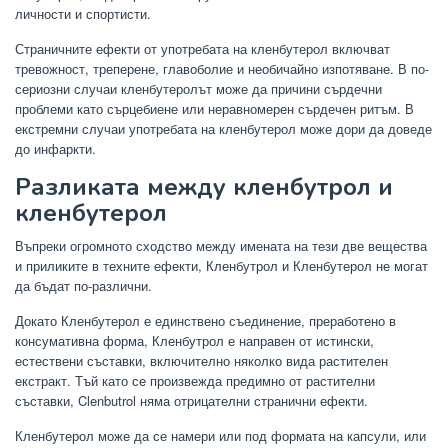
личности и спортисти.
Страничните ефекти от употребата на кленбутерол включват
тревожност, треперене, главоболие и необичайно изпотяване. В по-
сериозни случаи кленбутеролът може да причини сърдечни
проблеми като сърцебиене или неравномерен сърдечен ритъм. В
екстремни случаи употребата на кленбутерол може дори да доведе
до инфаркти.
Разликата между кленбутрол и
кленбутерол
Въпреки огромното сходство между имената на тези две вещества
и приликите в техните ефекти, Кленбутрол и Кленбутерол не могат
да бъдат по-различни.
Докато Кленбутерол е единствено съединение, преработено в
консумативна форма, Кленбутрол е направен от истински,
естествени съставки, включително няколко вида растителен
екстракт. Тъй като се произвежда предимно от растителни
съставки, Clenbutrol няма отрицателни странични ефекти.
Кленбутерол може да се намери или под формата на капсули, или