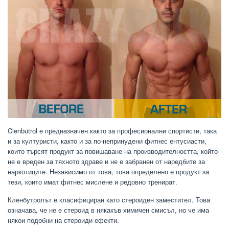
Clenbutrol е предназначен както за професионални спортисти, така
и за културисти, както и за по-непринудени фитнес ентусиасти,
които търсят продукт за повишаване на производителността, който
не е вреден за тяхното здраве и не е забранен от наредбите за
наркотиците. Независимо от това, това определено е продукт за
тези, които имат фитнес мислене и редовно тренират.
Кленбутролът е класифициран като стероиден заместител. Това
означава, че не е стероид в някакъв химичен смисъл, но че има
някои подобни на стероиди ефекти.