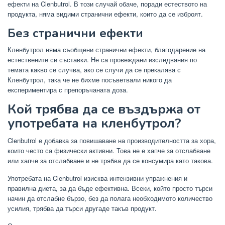
ефекти на Clenbutrol. В този случай обаче, поради естеството на
продукта, няма видими странични ефекти, които да се изброят.
Без странични ефекти
Кленбутрол няма съобщени странични ефекти, благодарение на
естествените си съставки. Не са провеждани изследвания по
темата какво се случва, ако се случи да се прекалява с
Кленбутрол, така че не бихме посъветвали никого да
експериментира с препоръчаната доза.
Кой трябва да се въздържа от
употребата на кленбутрол?
Clenbutrol е добавка за повишаване на производителността за хора,
които често са физически активни. Това не е хапче за отслабване
или хапче за отслабване и не трябва да се консумира като такова.
Употребата на Clenbutrol изисква интензивни упражнения и
правилна диета, за да бъде ефективна. Всеки, който просто търси
начин да отслабне бързо, без да полага необходимото количество
усилия, трябва да търси другаде такъв продукт.