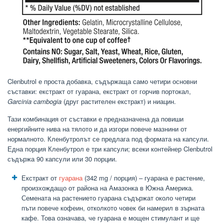
Clenbutrol е проста добавка, съдържаща само четири основни
съставки: екстракт от гуарана, екстракт от горчив портокал,
Garcinia cambogia
(друг растителен екстракт) и ниацин.
Тази комбинация от съставки е предназначена да повиши
енергийните нива на тялото и да изгори повече мазнини от
нормалното. Кленбутролът се предлага под формата на капсули.
Една порция Кленбутрол е три капсули; всеки контейнер Clenbutrol
съдържа 90 капсули или 30 порции.
Екстракт от
гуарана
(342 mg / порция) – гуарана е растение,
произхождащо от района на Амазонка в Южна Америка.
Семената на растението гуарана съдържат около четири
пъти повече кофеин, отколкото човек би намерил в зърната
кафе. Това означава, че гуарана е мощен стимулант и ще