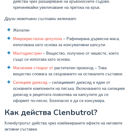
действа чрез разширяване на кръвоносните съдове,
причинявайки увеличаване на притока на кръв.
Други неактивни съставки включват:
Желатин
Микрокристална целулоза
– Рафинирана дървесна маса,
използвана като основа за консумативни капсули.
Малтодекстрин
– Вещество, получено от нишесте, което
също се използва като основа.
Магнезиев стеарат от
растителен произход – Това
вещество спомага за свързването на останалите съставки.
Силициев диоксид
– силициевият диоксид е един от
основните компоненти на пясъка. Включването на силициев
диоксид в рецептата позволява на капсулите да се
оформят по-лесно. Безопасно е да се консумира.
Как действа Clenbutrol?
Кленбутролът действа чрез комбинираните ефекти на неговите
активни съставки.