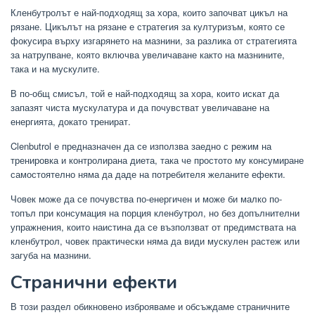
Кленбутролът е най-подходящ за хора, които започват цикъл на
рязане. Цикълът на рязане е стратегия за културизъм, която се
фокусира върху изгарянето на мазнини, за разлика от стратегията
за натрупване, която включва увеличаване както на мазнините,
така и на мускулите.
В по-общ смисъл, той е най-подходящ за хора, които искат да
запазят чиста мускулатура и да почувстват увеличаване на
енергията, докато тренират.
Clenbutrol е предназначен да се използва заедно с режим на
тренировка и контролирана диета, така че простото му консумиране
самостоятелно няма да даде на потребителя желаните ефекти.
Човек може да се почувства по-енергичен и може би малко по-
топъл при консумация на порция кленбутрол, но без допълнителни
упражнения, които наистина да се възползват от предимствата на
кленбутрол, човек практически няма да види мускулен растеж или
загуба на мазнини.
Странични ефекти
В този раздел обикновено изброяваме и обсъждаме страничните