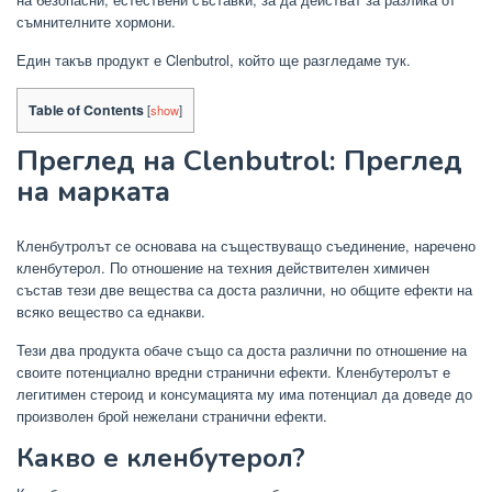
съмнителните хормони.
Един такъв продукт е Clenbutrol, който ще разгледаме тук.
Table of Contents
[
show
]
Преглед на Clenbutrol: Преглед
на марката
Кленбутролът се основава на съществуващо съединение, наречено
кленбутерол. По отношение на техния действителен химичен
състав тези две вещества са доста различни, но общите ефекти на
всяко вещество са еднакви.
Тези два продукта обаче също са доста различни по отношение на
своите потенциално вредни странични ефекти. Кленбутеролът е
легитимен стероид и консумацията му има потенциал да доведе до
произволен брой нежелани странични ефекти.
Какво е кленбутерол?