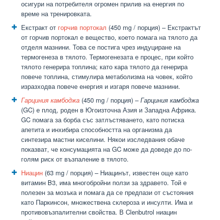
осигури на потребителя огромен прилив на енергия по
време на тренировката.
Екстракт от
горчив портокал
(450 mg / порция) – Екстрактът
от горчив портокал е вещество, което помага на тялото да
отделя мазнини. Това се постига чрез индуциране на
термогенеза в тялото. Термогенезата е процес, при който
тялото генерира топлина; като кара тялото да генерира
повече топлина, стимулира метаболизма на човек, който
изразходва повече енергия и изгаря повече мазнини.
Гарциния камбоджа
(450 mg / порция) –
Гарциния камбоджа
(GC) е плод, роден в Югоизточна Азия и Западна Африка.
GC помага за борба със затлъстяването, като потиска
апетита и инхибира способността на организма да
синтезира мастни киселини. Някои изследвания обаче
показват, че консумацията на GC може да доведе до по-
голям риск от възпаление в тялото.
Ниацин
(63 mg / порция) – Ниацинът, известен още като
витамин B3, има многобройни ползи за здравето. Той е
полезен за мозъка и помага да се предпази от състояния
като Паркинсон, множествена склероза и инсулти. Има и
противовъзпалителни свойства. В Clenbutrol ниацин