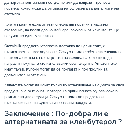
да поръчат контейнери поотделно или да направят групова
поръчка, която може да отговаря на условията за допълнителна
отстъпка.
Когато правите една от тези специални поръчки в насипно
състояние, на всеки два контейнера, закупени от клиента, те ще
получат по един безплатно.
Crazybulk предлага безплатна доставка по целия свят, с
възможност за проследяване. Crazybulk има собствена специална
платежна система, но също така позволява на клиентите да
направят покупката си, използвайки своя акаунт в Amazon, ако
имат такъв. Купони могат да се прилагат и при покупки за
допълнителни отстъпки.
Клиентите могат да искат пълно възстановяване на сумата за своя
продукт, ако го върнат неотворен в оригиналната му опаковка в
рамките на две седмици. Crazybulk няма да предоставя
възстановяване на суми за използвани продукти.
Заключение
:
По-добра ли е
алтернативата за кленбутерол
?