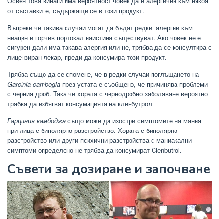
Освен това винаги има вероятност човек да е алергичен към някоя
от съставките, съдържащи се в този продукт.
Въпреки че такива случаи могат да бъдат редки, алергии към
ниацин и горчив портокал наистина съществуват. Ако човек не е
сигурен дали има такава алергия или не, трябва да се консултира с
лицензиран лекар, преди да консумира този продукт.
Трябва също да се спомене, че в редки случаи поглъщането на
Garcinia cambogia
през устата е съобщено, че причинява проблеми
с черния дроб. Така че хората с чернодробно заболяване вероятно
трябва да избягват консумацията на кленбутрол.
Гарциния камбоджа
също може да изостри симптомите на мания
при лица с биполярно разстройство. Хората с биполярно
разстройство или други психични разстройства с маниакални
симптоми определено не трябва да консумират Clenbutrol.
Съвети за дозиране и започване