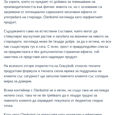
За хората, които се нуждаят от добавка за повишаване на
производителността във фитнес живота си, но с основание са
загрижени от потенциално сериозните негативни ефекти от
употребата на стероиди, Clenbutrol изглежда като перфектният
продукт.
Съдържането само на естествени съставки, които могат да
стимулират мускулния растеж и загубата на мазнини на нивото на
стероидите, изглежда може би твърде добре, за да е истина, но все
пак съществува тук и сега. С ясен, прост и правдоподобен списък
на предимствата и без допълнителни странични ефекти, той
наистина се представя като надежден продукт.
На всичкото отгоре откритостта на Crazybulk относно техните
продуктови формули и тяхната силна мрежа за поддръжка на
клиенти със сигурност ще запълни повечето клиенти със солидна
мярка за доверие.
Всеки контейнер с Clenbutrol не е евтин, но също така не изглежда
нелепо скъп, така че не би трябвало да е твърде трудно за
повечето клиенти да оправдаят покупката от бюджетна гледна
точка.
Като цяло Clenbutrol се представя като надежден и ефективен