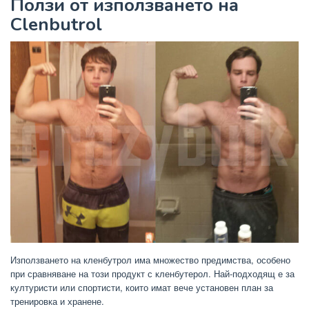
Ползи от използването на
Clenbutrol
Използването на кленбутрол има множество предимства, особено
при сравняване на този продукт с кленбутерол. Най-подходящ е за
културисти или спортисти, които имат вече установен план за
тренировка и хранене.