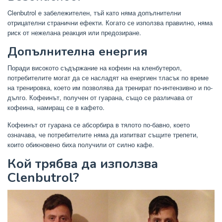
Clenbutrol е забележителен, тъй като няма допълнителни
отрицателни странични ефекти. Когато се използва правилно, няма
риск от нежелана реакция или предозиране.
Допълнителна енергия
Поради високото съдържание на кофеин на кленбутерол,
потребителите могат да се насладят на енергиен тласък по време
на тренировка, което им позволява да тренират по-интензивно и по-
дълго. Кофеинът, получен от гуарана, също се различава от
кофеина, намиращ се в кафето.
Кофеинът от гуарана се абсорбира в тялото по-бавно, което
означава, че потребителите няма да изпитват същите трепети,
които обикновено биха получили от силно кафе.
Кой трябва да използва
Clenbutrol?