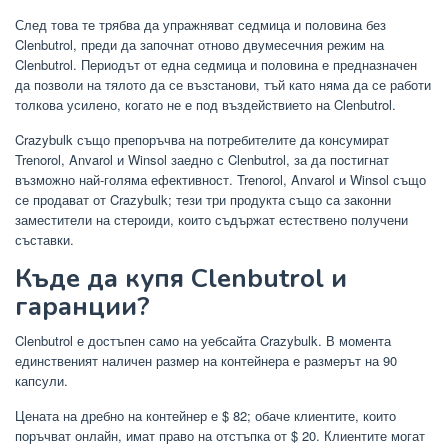
След това те трябва да упражняват седмица и половина без
Clenbutrol, преди да започнат отново двумесечния режим на
Clenbutrol. Периодът от една седмица и половина е предназначен
да позволи на тялото да се възстанови, тъй като няма да се работи
толкова усилено, когато не е под въздействието на Clenbutrol.
Crazybulk също препоръчва на потребителите да консумират
Trenorol, Anvarol и Winsol заедно с Clenbutrol, за да постигнат
възможно най-голяма ефективност. Trenorol, Anvarol и Winsol също
се продават от Crazybulk; тези три продукта също са законни
заместители на стероиди, които съдържат естествено получени
съставки.
Къде да купя Clenbutrol и
гаранции?
Clenbutrol е достъпен само на уебсайта Crazybulk. В момента
единственият наличен размер на контейнера е размерът на 90
капсули.
Цената на дребно на контейнер е $ 82; обаче клиентите, които
поръчват онлайн, имат право на отстъпка от $ 20. Клиентите могат