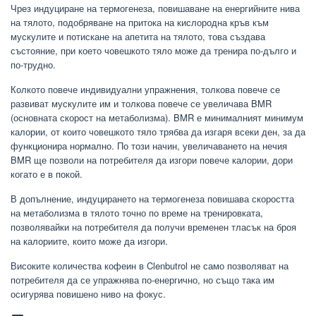
Чрез индуциране на термогенеза, повишаване на енергийните нива
на тялото, подобряване на притока на кислородна кръв към
мускулите и потискане на апетита на тялото, това създава
състояние, при което човешкото тяло може да тренира по-дълго и
по-трудно.
Колкото повече индивидуални упражнения, толкова повече се
развиват мускулите им и толкова повече се увеличава BMR
(основната скорост на метаболизма). BMR е минималният минимум
калории, от които човешкото тяло трябва да изгаря всеки ден, за да
функционира нормално. По този начин, увеличаването на нечия
BMR ще позволи на потребителя да изгори повече калории, дори
когато е в покой.
В допълнение, индуцирането на термогенеза повишава скоростта
на метаболизма в тялото точно по време на тренировката,
позволявайки на потребителя да получи временен тласък на броя
на калориите, които може да изгори.
Високите количества кофеин в Clenbutrol не само позволяват на
потребителя да се упражнява по-енергично, но също така им
осигурява повишено ниво на фокус.