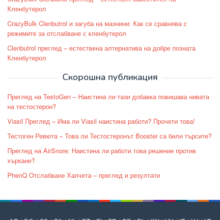
Кленбутерол
CrazyBulk Clenbutrol и загуба на мазнини: Как се сравнява с
режимите за отслабване с кленбутерол
Clenbutrol преглед – естествена алтернатива на добре позната
Кленбутерол
Скорошна публикация
Преглед на TestoGen – Наистина ли тази добавка повишава нивата
на тестостерон?
Viasil Преглед – Има ли Viasil наистина работи? Прочети това!
Тестоген Ревюта – Това ли Тестостеронът Booster са били търсите?
Преглед на AirSnore: Наистина ли работи това решение против
хъркане?
PhenQ Отслабване Хапчета – преглед и резултати