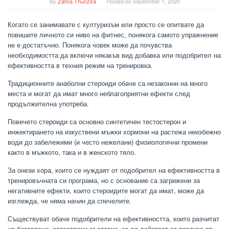
By
Zahra Thunzira
Posted on
September 1, 2020
Когато се занимавате с културизъм или просто се опитвате да
повишите личното си ниво на фитнес, понякога самото упражнение
не е достатъчно. Понякога човек може да почувства
необходимостта да включи някакъв вид добавка или подобрител на
ефективността в техния режим на тренировка.
Традиционните анаболни стероиди обаче са незаконни на много
места и могат да имат много неблагоприятни ефекти след
продължителна употреба.
Повечето стероиди са основно синтетичен тестостерон и
инжектирането на изкуствени мъжки хормони на растежа неизбежно
води до забележими (и често нежелани) физиологични промени
както в мъжкото, така и в женското тяло.
За онези хора, които се нуждаят от подобрител на ефективността в
тренировъчната си програма, но с основание са загрижени за
негативните ефекти, които стероидите могат да имат, може да
изглежда, че няма начин да спечелите.
Съществуват обаче подобрители на ефективността, които разчитат
на безопасни, естествени съставки, за да действат за разлика от