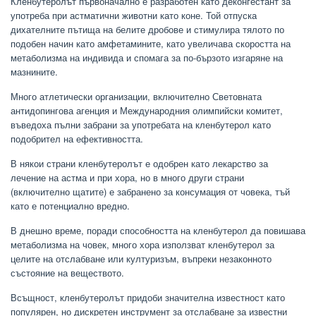
Кленбутеролът първоначално е разработен като деконгестант за
употреба при астматични животни като коне. Той отпуска
дихателните пътища на белите дробове и стимулира тялото по
подобен начин като амфетамините, като увеличава скоростта на
метаболизма на индивида и спомага за по-бързото изгаряне на
мазнините.
Много атлетически организации, включително Световната
антидопингова агенция и Международния олимпийски комитет,
въведоха пълни забрани за употребата на кленбутерол като
подобрител на ефективността.
В някои страни кленбутеролът е одобрен като лекарство за
лечение на астма и при хора, но в много други страни
(включително щатите) е забранено за консумация от човека, тъй
като е потенциално вредно.
В днешно време, поради способността на кленбутерол да повишава
метаболизма на човек, много хора използват кленбутерол за
целите на отслабване или културизъм, въпреки незаконното
състояние на веществото.
Всъщност, кленбутеролът придоби значителна известност като
популярен, но дискретен инструмент за отслабване за известни