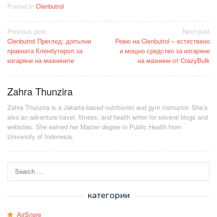
Posted in
Clenbutrol
Post
Previous post
Next post
Clenbutrol Преглед: допълни
Ревю на Clenbutrol – естествено
navigation
правната Кленбутерол за
и мощно средство за изгаряне
изгаряне на мазнините
на мазнини от CrazyBulk
Zahra Thunzira
Zahra Thunzira is a Jakarta-based nutritionist and gym instructor. She’s
also an adventure travel, fitness, and health writer for several blogs and
websites. She earned her Master degree in Public Health from
University of Indonesia.
Search
for:
категории
AirSnore