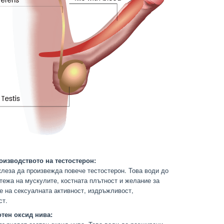
оизводството на тестостерон:
леза да произвежда повече тестостерон. Това води до
тежа на мускулите, костната плътност и желание за
е на сексуалната активност, издръжливост,
ст.
отен оксид нива: