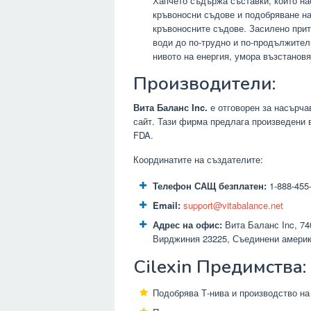
Хапчето съдържа съставки, които на
кръвоносни съдове и подобряване на
кръвоносните съдове. Засилено прит
води до по-трудно и по-продължите
нивото на енергия, умора възстанов
Производители:
Вита Баланс Inc.
е отговорен за насърча
сайт. Тази фирма предлага произведени 
FDA.
Координатите на създателите:
Телефон САЩ безплатен:
1-888-455
Email:
support@vitabalance.net
Адрес на офис:
Вита Баланс Inc, 740
Вирджиния 23225, Съединени америк
Cilexin Предимства:
Подобрява Т-нива и производство на