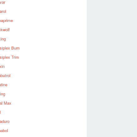
var
arol
baprime
ckwolf
king
siplex Burn
siplex Trim
xin
butrol
tine
ing
al Max
l
aduro
nabol