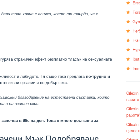
Erec
Fors
 дали това хапче е всичко, което тя твърди, че е.
Gyn
Her
HGH
Hyp
Ibu
сигурява страничен ефект безплатно тласък на сексуалната
Imm
жливост и либидото. Тя също така предлага
по-трудно и
интензивни оргазми и по-добър секс.
Cilexi
възможни благодарение на естествени съставки, които
парите 
а и на азотен окис.
Cilexin
работа
 започва в 89с на ден. Това е много достъпна за
Cilexi
цялост
значени Мъж Подобряване
Cilexi