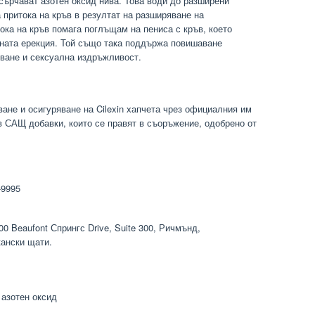
сърчават азотен оксид нива. Това води до разширени
 притока на кръв в резултат на разширяване на
ока на кръв помага поглъщам на пениса с кръв, което
лната ерекция. Той също така поддържа повишаване
яване и сексуална издръжливост.
ване и осигуряване на Cilexin хапчета чрез официалния им
в САЩ добавки, които се правят в съоръжение, одобрено от
-9995
0 Beaufont Спрингс Drive, Suite 300, Ричмънд,
ански щати.
 азотен оксид