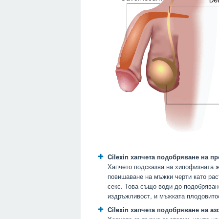
Cilexin хапчета подобряване на пр
Хапчето подсказва на хипофизната ж
повишаване на мъжки черти като рас
секс. Това също води до подобряван
издръжливост, и мъжката плодовито
Cilexin хапчета подобряване на аз