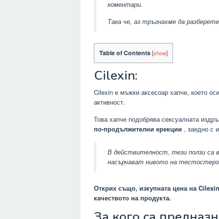
коментари.
Така че, аз тръгнахме да разберете
Table of Contents
[
show
]
Cilexin:
Cilexin е мъжки аксесоар хапче, което о
активност.
Това хапче подобрява сексуалната издръ
по-продължителни ерекции
, заедно с 
В действителност, тези ползи са 
насърчават нивото на тестостерон
Открих също, изкупната цена на Cilexin
качеството на продукта.
За кого са предна