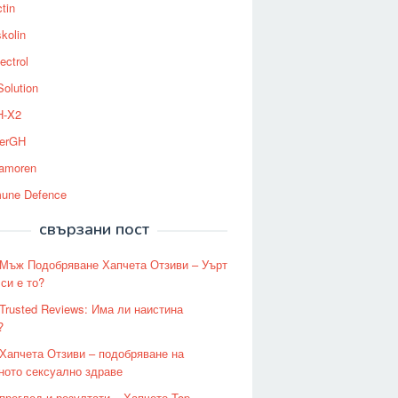
tin
kolin
ectrol
Solution
-X2
erGH
tamoren
une Defence
свързани пост
n Мъж Подобряване Хапчета Отзиви – Уърт
си е то?
 Trusted Reviews: Има ли наистина
?
n Хапчета Отзиви – подобряване на
ното сексуално здраве
n преглед и резултати – Хапчето Top