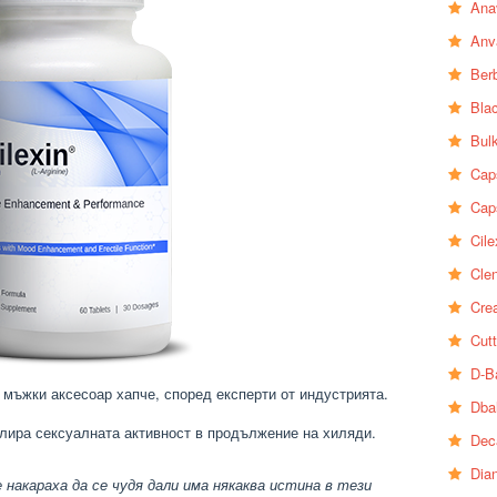
Ana
Anv
Ber
Bla
Bul
Cap
Cap
Cile
Clen
Crea
Cutt
D-B
 мъжки аксесоар хапче, според експерти от индустрията.
Dba
улира сексуалната активност в продължение на хиляди.
Dec
Dia
накараха да се чудя дали има някаква истина в тези