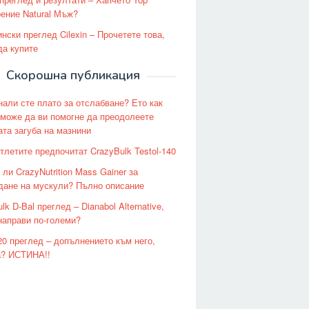
ение Natural Мъж?
нски преглед Cilexin – Прочетете това,
да купите
Скорошна публикация
нали сте плато за отслабване? Ето как
може да ви помогне да преодолеете
ата загуба на мазнини
тлетите предпочитат CrazyBulk Testol-140
ли CrazyNutrition Mass Gainer за
дане на мускули? Пълно описание
lk D-Bal преглед – Dianabol Alternative,
направи по-големи?
20 преглед – допълнението към него,
? ИСТИНА!!