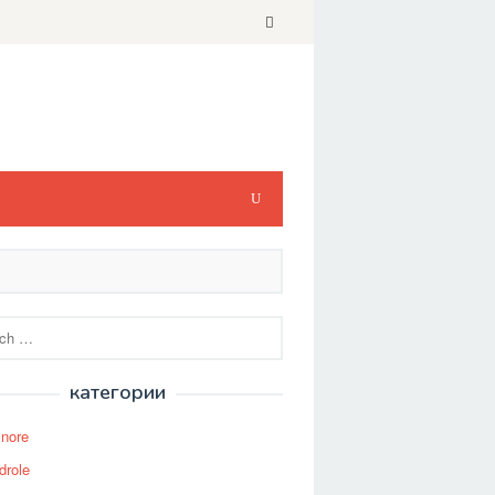
категории
Snore
drole