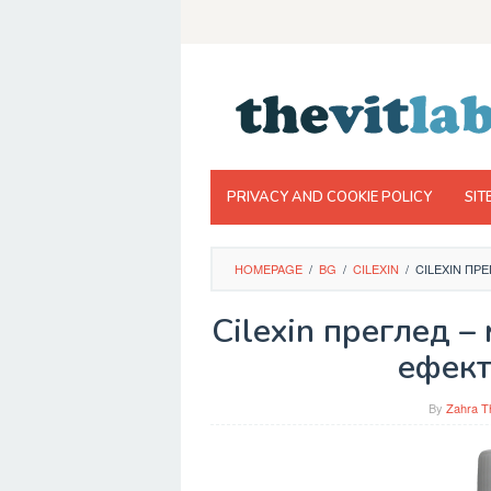
Skip
to
content
PRIVACY AND COOKIE POLICY
SIT
HOMEPAGE
/
BG
/
CILEXIN
/
CILEXIN ПР
Cilexin преглед –
ефект
By
Zahra T