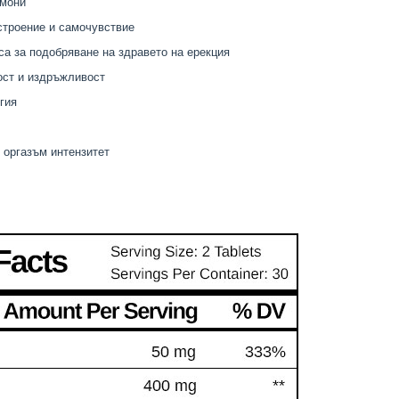
рмони
строение и самочувствие
са за подобряване на здравето на ерекция
ост и издръжливост
гия
 оргазъм интензитет