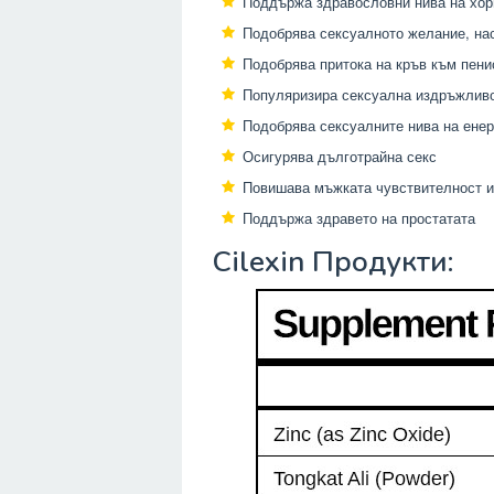
Поддържа здравословни нива на хо
Подобрява сексуалното желание, на
Подобрява притока на кръв към пени
Популяризира сексуална издръжлив
Подобрява сексуалните нива на енер
Осигурява дълготрайна секс
Повишава мъжката чувствителност и
Поддържа здравето на простатата
Cilexin Продукти: