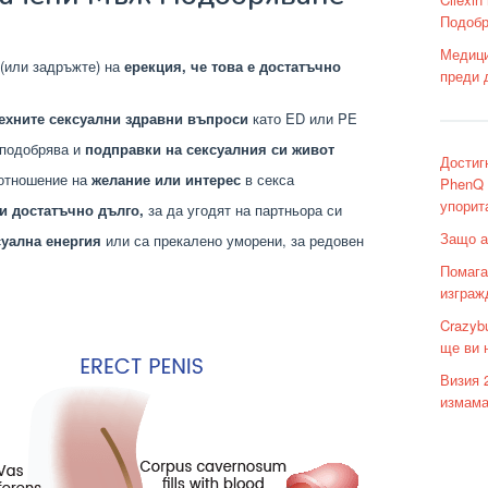
Подобр
Медици
 (или задръжте) на
ерекция, че това е достатъчно
преди 
техните сексуални здравни въпроси
като ED или PE
 подобрява и
подправки на сексуалния си живот
Достиг
 отношение на
желание или интерес
в секса
PhenQ 
упорит
 достатъчно дълго,
за да угодят на партньора си
Защо а
суална енергия
или са прекалено уморени, за редовен
Помага 
изграж
Crazybu
ще ви 
Визия 
измама