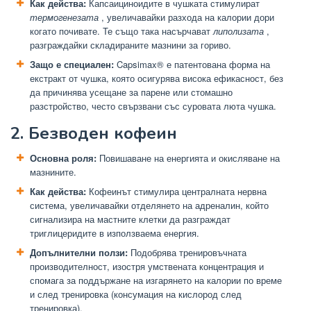
Как действа:
Капсаициноидите в чушката стимулират
термогенезата
, увеличавайки разхода на калории дори
когато почивате. Те също така насърчават
липолизата
,
разграждайки складираните мазнини за гориво.
Защо е специален:
Capsimax® е патентована форма на
екстракт от чушка, която осигурява висока ефикасност, без
да причинява усещане за парене или стомашно
разстройство, често свързвани със суровата люта чушка.
2. Безводен кофеин
Основна роля:
Повишаване на енергията и окисляване на
мазнините.
Как действа:
Кофеинът стимулира централната нервна
система, увеличавайки отделянето на адреналин, който
сигнализира на мастните клетки да разграждат
триглицеридите в използваема енергия.
Допълнителни ползи:
Подобрява тренировъчната
производителност, изостря умствената концентрация и
спомага за поддържане на изгарянето на калории по време
и след тренировка (консумация на кислород след
тренировка).