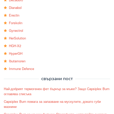
Dianabol
Erectin
Forskolin
Gynectrol
HerSolution
HGH-X2
HyperGH
Ibutamoren
Immune Defence
свързани пост
Най-добрият термогенен фет бърнър за мъже? Защо Capsiplex Burn
оглавява списъка
Capsiplex Burn помага за запазване на мускулите, докато губи
мазнини