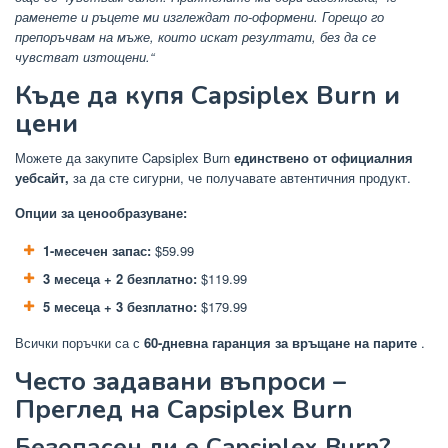
раменете и ръцете ми изглеждат по-оформени. Горещо го
препоръчвам на мъже, които искат резултати, без да се
чувстват изтощени.“
Къде да купя Capsiplex Burn и
цени
Можете да закупите Capsiplex Burn
единствено от официалния
уебсайт,
за да сте сигурни, че получавате автентичния продукт.
Опции за ценообразуване:
1-месечен запас:
$59.99
3 месеца + 2 безплатно:
$119.99
5 месеца + 3 безплатно:
$179.99
Всички поръчки са с
60-дневна гаранция за връщане на парите
.
Често задавани въпроси –
Преглед на Capsiplex Burn
Безопасен ли е Capsiplex Burn?