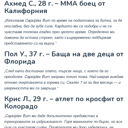
Ахмед С., 28 г. – ММА боец от
Калифорния
„Използвам Capsiplex Burn по време на подготовка за битка, за да
отслабна, без да губя сила. Кардиото ми се подобри и не се
чувствам толкова гладен през цялото време. Определено ми
помогна да остана строен, като същевременно поддържам
представянето си на върха.“
Пол У., 37 г. – Баща на две деца от
Флорида
„След като достигнах плато, търсех нещо, с което да го
преодолея. Capsiplex Burn направи точно това. Най-накрая виждам
отново очертанията в корема си. Свалях 7 кг за два месеца — и
увереността ми се завръща.“
Крис Л., 29 г. – атлет по кросфит от
Колорадо
„Capsiplex Burn ми даде допълнително предимство в
тренировките за издръжливост. Горя мазнините по-бързо, но все
още се чувствам силен. Приятелите ми дори забелязаха, че