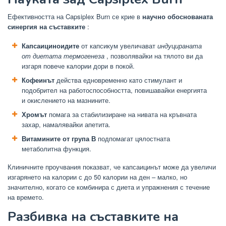
Ефективността на Capsiplex Burn се крие в
научно обоснованата
синергия на съставките
:
Капсаициноидите
от капсикум увеличават
индуцираната
от диетата термогенеза
, позволявайки на тялото ви да
изгаря повече калории дори в покой.
Кофеинът
действа едновременно като стимулант и
подобрител на работоспособността, повишавайки енергията
и окислението на мазнините.
Хромът
помага за стабилизиране на нивата на кръвната
захар, намалявайки апетита.
Витамините от група В
подпомагат цялостната
метаболитна функция.
Клиничните проучвания показват, че капсаицинът може да увеличи
изгарянето на калории с до 50 калории на ден – малко, но
значително, когато се комбинира с диета и упражнения с течение
на времето.
Разбивка на съставките на