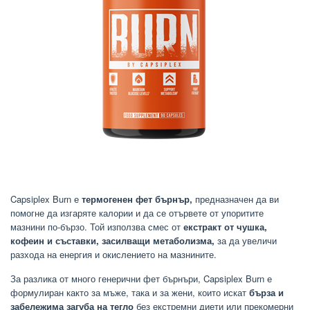
Capsiplex Burn е
термогенен фет бърнър,
предназначен да ви
помогне да изгаряте калории и да се отървете от упоритите
мазнини по-бързо. Той използва смес от
екстракт от чушка,
кофеин и съставки, засилващи метаболизма,
за да увеличи
разхода на енергия и окислението на мазнините.
За разлика от много генерични фет бърнъри, Capsiplex Burn е
формулиран както за мъже, така и за жени, които искат
бърза и
забележима загуба на тегло
без екстремни диети или прекомерни