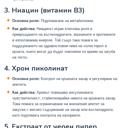
3. Ниацин (витамин B3)
Основна роля:
Подпомагане на метаболизма.
Как действа:
Ниацинът играе ключова роля в
превръщането на въглехидратите, мазнините и протеините
в използваема енергия. Той също така помага за
поддържането на здравословни нива на холестерол в
кръвта, които могат да бъдат повлияни по време на загуба
на тегло.
4. Хром пиколинат
Основна роля:
Контрол на кръвната захар и регулиране на
апетита.
Как действа:
Хромът повишава инсулиновата
чувствителност, стабилизирайки нивата на кръвната захар.
Това помага за ограничаване на внезапния апетит за
закуски с високо съдържание на захар или въглехидрати,
като подпомага контрола на калориите.
5. Екстракт от черен пипер