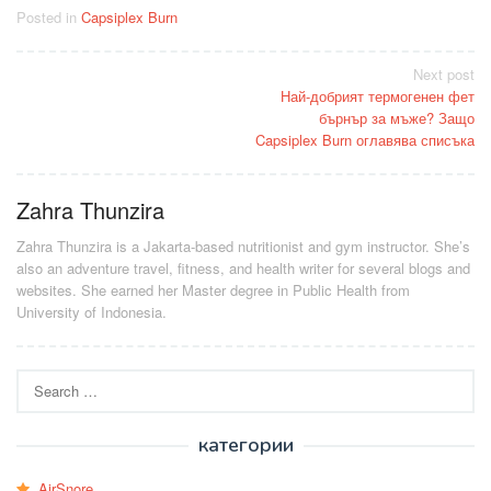
Posted in
Capsiplex Burn
Post
Next post
Най-добрият термогенен фет
navigation
бърнър за мъже? Защо
Capsiplex Burn оглавява списъка
Zahra Thunzira
Zahra Thunzira is a Jakarta-based nutritionist and gym instructor. She’s
also an adventure travel, fitness, and health writer for several blogs and
websites. She earned her Master degree in Public Health from
University of Indonesia.
Search
for:
категории
AirSnore