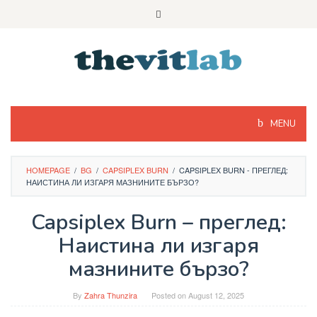
Skip
to
content
MENU
HOMEPAGE
/
BG
/
CAPSIPLEX BURN
/
CAPSIPLEX BURN - ПРЕГЛЕД:
НАИСТИНА ЛИ ИЗГАРЯ МАЗНИНИТЕ БЪРЗО?
Capsiplex Burn – преглед:
Наистина ли изгаря
мазнините бързо?
By
Zahra Thunzira
Posted on
August 12, 2025