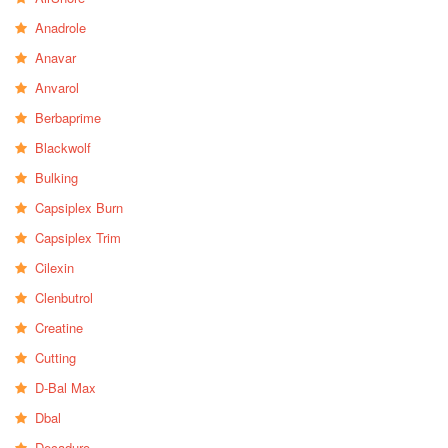
Anadrole
Anavar
Anvarol
Berbaprime
Blackwolf
Bulking
Capsiplex Burn
Capsiplex Trim
Cilexin
Clenbutrol
Creatine
Cutting
D-Bal Max
Dbal
Decaduro