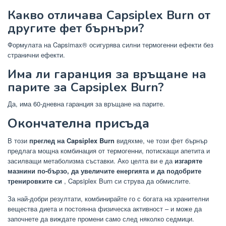
Какво отличава Capsiplex Burn от
другите фет бърнъри?
Формулата на Capsimax® осигурява силни термогенни ефекти без
странични ефекти.
Има ли гаранция за връщане на
парите за Capsiplex Burn?
Да, има 60-дневна гаранция за връщане на парите.
Окончателна присъда
В този
преглед на Capsiplex Burn
видяхме, че този фет бърнър
предлага мощна комбинация от термогенни, потискащи апетита и
засилващи метаболизма съставки. Ако целта ви е да
изгаряте
мазнини по-бързо, да увеличите енергията и да подобрите
тренировките си
, Capsiplex Burn си струва да обмислите.
За най-добри резултати, комбинирайте го с богата на хранителни
вещества диета и постоянна физическа активност – и може да
започнете да виждате промени само след няколко седмици.