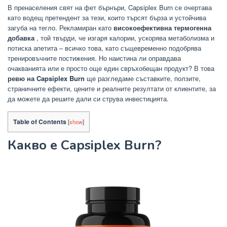
В пренаселения свят на фет бърнъри, Capsiplex Burn се очертава
като водещ претендент за тези, които търсят бърза и устойчива
загуба на тегло. Рекламиран като
високоефективна термогенна
добавка
, той твърди, че изгаря калории, ускорява метаболизма и
потиска апетита – всичко това, като същевременно подобрява
тренировъчните постижения. Но наистина ли оправдава
очакванията или е просто още един свръхобещан продукт? В това
ревю на Capsiplex Burn
ще разгледаме съставките, ползите,
страничните ефекти, цените и реалните резултати от клиентите, за
да можете да решите дали си струва инвестицията.
Table of Contents
[
show
]
Какво е Capsiplex Burn?