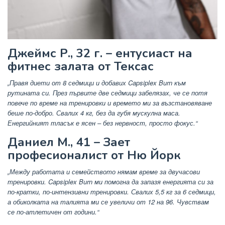
Джеймс Р., 32 г. – ентусиаст на
фитнес залата от Тексас
„Правя диети от 8 седмици и добавих Capsiplex Burn към
рутината си. През първите две седмици забелязах, че се потя
повече по време на тренировки и времето ми за възстановяване
беше по-добро. Свалих 4 кг, без да губя мускулна маса.
Енергийният тласък е ясен – без нервност, просто фокус.“
Даниел М., 41 – Зает
професионалист от Ню Йорк
„Между работата и семейството нямам време за двучасови
тренировки. Capsiplex Burn ми помогна да запазя енергията си за
по-кратки, по-интензивни тренировки. Свалих 5,5 кг за 6 седмици,
а обиколката на талията ми се увеличи от 12 на 96. Чувствам
се по-атлетичен от години.“