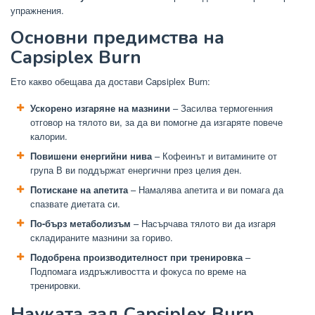
упражнения.
Основни предимства на
Capsiplex Burn
Ето какво обещава да достави Capsiplex Burn:
Ускорено изгаряне на мазнини
– Засилва термогенния
отговор на тялото ви, за да ви помогне да изгаряте повече
калории.
Повишени енергийни нива
– Кофеинът и витамините от
група В ви поддържат енергични през целия ден.
Потискане на апетита
– Намалява апетита и ви помага да
спазвате диетата си.
По-бърз метаболизъм
– Насърчава тялото ви да изгаря
складираните мазнини за гориво.
Подобрена производителност при тренировка
–
Подпомага издръжливостта и фокуса по време на
тренировки.
Науката зад Capsiplex Burn