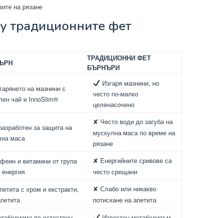
ите на рязане
щу традиционните фет
ТРАДИЦИОННИ ФЕТ
ЪРН
БЪРНЪРИ
Изгаря мазнини, но
гарянето на мазнини с
често по-малко
лен чай и InnoSlim®
целенасочено
✘ Често води до загуба на
азработен за защита на
мускулна маса по време на
лна маса
рязане
еин и витамини от група
✘ Енергийните сривове са
 енергия
често срещани
етита с хром и екстракти,
✘ Слабо или никакво
петита
потискане на апетита
таболизма по естествен
Известен метаболизъм,