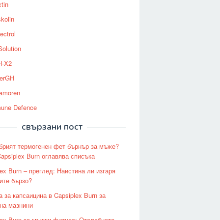
tin
kolin
ectrol
Solution
-X2
erGH
tamoren
une Defence
свързани пост
брият термогенен фет бърнър за мъже?
apsiplex Burn оглавява списъка
lex Burn – преглед: Наистина ли изгаря
ите бързо?
а за капсаицина в Capsiplex Burn за
 на мазнини
lex Burn за мъжки фитнес: Отслабнете,