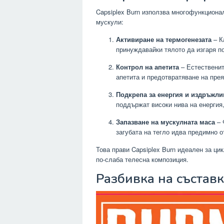
Capsiplex Burn използва многофункционал
мускули:
Активиране на термогенезата
– К
принуждавайки тялото да изгаря п
Контрол на апетита
– Естественит
апетита и предотвратяване на пре
Подкрепа за енергия и издръжли
поддържат високи нива на енергия
Запазване на мускулната маса
– 
загубата на тегло идва предимно о
Това прави Capsiplex Burn идеален за цик
по-слаба телесна композиция.
Разбивка на съставк