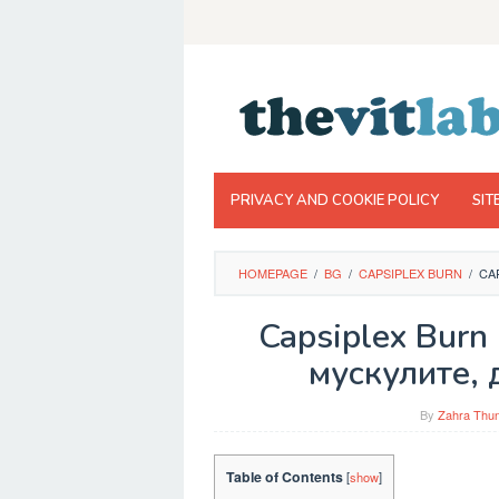
Skip
to
content
PRIVACY AND COOKIE POLICY
SIT
HOMEPAGE
/
BG
/
CAPSIPLEX BURN
/
CA
Capsiplex Burn
мускулите, 
By
Zahra Thun
Table of Contents
[
show
]