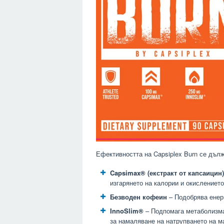
Ефективността на Capsiplex Burn се дълж
Capsimax® (екстракт от капсаицин)
изгарянето на калории и окислението
Безводен кофеин
– Подобрява енерг
InnoSlim®
– Подпомага метаболизма 
за намаляване на натрупването на м