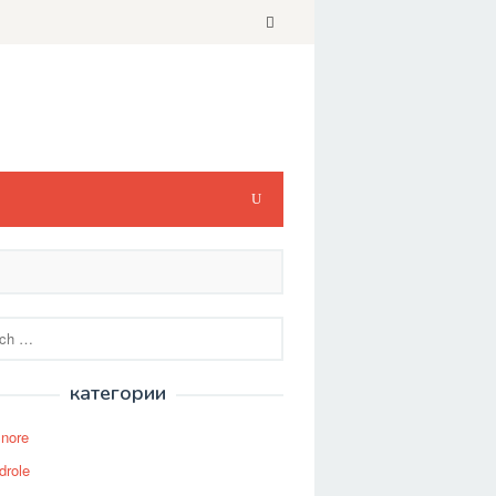
категории
Snore
drole