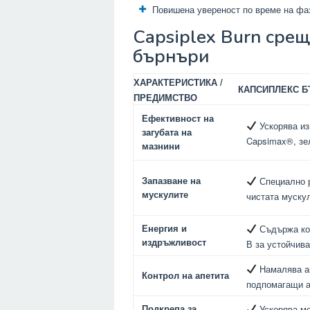
Повишена увереност по време на фаз
Capsiplex Burn сре
бърнъри
ХАРАКТЕРИСТИКА /
КАПСИПЛЕКС Б
ПРЕДИМСТВО
Ефективност на
Ускорява из
загубата на
Capsimax®, зе
мазнини
Запазване на
Специално р
мускулите
чистата муску
Енергия и
Съдържа коф
издръжливост
В за устойчива
Намалява ап
Контрол на апетита
подпомагащи а
Подкрепа за
Ускорява ме