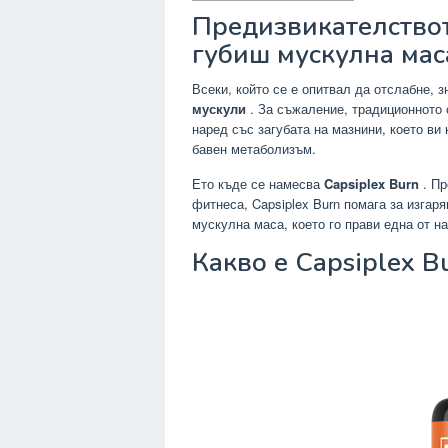
Предизвикателствот
губиш мускулна мас
Всеки, който се е опитвал да отслабне, з
мускули
. За съжаление, традиционното 
наред със загубата на мазнини, което ви 
бавен метаболизъм.
Ето къде се намесва
Capsiplex Burn
. Пр
фитнеса, Capsiplex Burn помага за изгар
мускулна маса, което го прави една от н
Какво е Capsiplex B