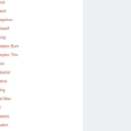
var
arol
baprime
ckwolf
king
siplex Burn
siplex Trim
xin
butrol
tine
ing
al Max
l
aduro
nabol