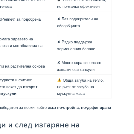
генеза
но по-малко ефективен
Perine® за подобрена
✘ Без подобрители на
абсорбцията
мага здравето на
✘ Рядко поддържа
леза и метаболизма на
хормоналния баланс
✘ Много хора използват
и на растителна основа
желатинови капсули
лтуристи и фитнес
Обща загуба на тегло,
ито искат да
изгарят
но риск от загуба на
 мускули
мускулна маса
победител за всеки, който иска
по-стройна, по-дефинирана
и и след изгаряне на