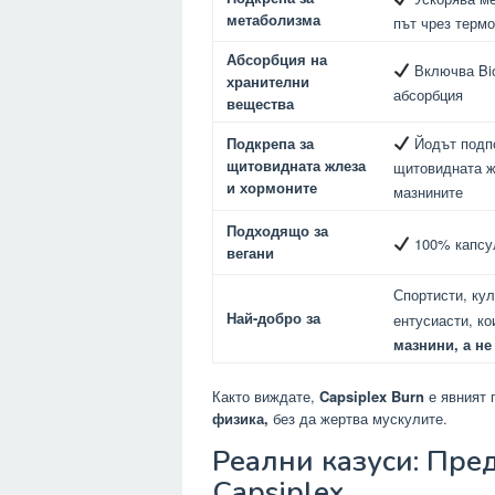
метаболизма
път чрез термо
Абсорбция на
Включва Bio
хранителни
абсорбция
вещества
Йодът подпо
Подкрепа за
щитовидната жлеза
щитовидната ж
и хормоните
мазнините
Подходящо за
100% капсул
вегани
Спортисти, ку
Най-добро за
ентусиасти, ко
мазнини, а не
Както виждате,
Capsiplex Burn
е явният 
физика,
без да жертва мускулите.
Реални казуси: Пред
Capsiplex