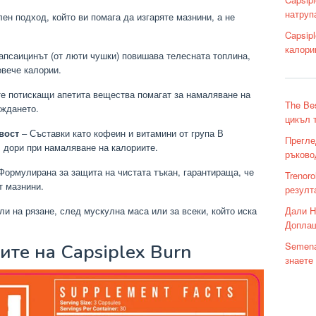
натруп
ен подход, който ви помага да изгаряте мазнини, а не
Capsip
калори
апсаицинът (от люти чушки) повишава телесната топлина,
овече калории.
е потискащи апетита вещества помагат за намаляване на
The Be
яждането.
цикъл 
вост
– Съставки като кофеин и витамини от група В
Прегле
, дори при намаляване на калориите.
ръково
Формулирана за защита на чистата тъкан, гарантираща, че
Trenor
т мазнини.
резулта
Дали H
ли на рязане, след мускулна маса или за всеки, който иска
Доплащ
Semena
ите на Capsiplex Burn
знаете