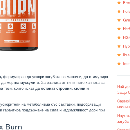
Erec
Fors
Gyn
Her
HGH
Hyp
Ibu
Imm
,
формулиран да ускори загубата на мазнини, да стимулира
 да жертва мускулите. За разлика от типичните хапчета за
Най-до
за тези, които искат да
останат стройни, силни и
Защо C
Capsip
 ускорители на метаболизма със съставки, подобряващи
мазнин
ви гарантира поддържане на сила и издръжливост дори при
Наукат
загуба
x Burn
Capsip