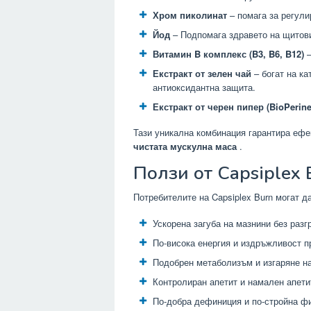
Хром пиколинат
– помага за регули
Йод
– Подпомага здравето на щитов
Витамин B комплекс (B3, B6, B12)
–
Екстракт от зелен чай
– богат на ка
антиоксидантна защита.
Екстракт от черен пипер (BioPerin
Тази уникална комбинация гарантира ефе
чистата мускулна маса
.
Ползи от Capsiplex 
Потребителите на Capsiplex Burn могат да
Ускорена загуба на мазнини без раз
По-висока енергия и издръжливост п
Подобрен метаболизъм и изгаряне н
Контролиран апетит и намален апети
По-добра дефиниция и по-стройна ф