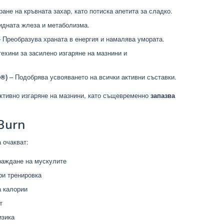
ране на кръвната захар, като потиска апетита за сладко.
идната жлеза и метаболизма.
 Преобразува храната в енергия и намалява умората.
техини за засилено изгаряне на мазнини и
e®)
– Подобрява усвояването на всички активни съставки.
ктивно изгаряне на мазнини, като същевременно
запазва
Burn
 очакват:
граждане на мускулите
ри тренировка
а калории
т
изика