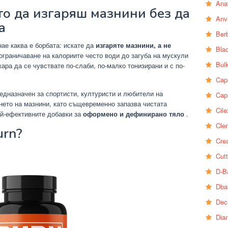
Ana
о да изгаряш мазнини без да
Anv
а
Ber
нае каква е борбата: искате да
изгаряте мазнини, а не
Bla
ограничаване на калориите често води до загуба на мускули
Bul
кара да се чувствате по-слаби, по-малко тонизирани и с по-
Cap
едназначен за спортисти, културисти и любители на
Cap
янето на мазнини, като същевременно запазва чистата
Cile
ай-ефективните добавки за
оформено и дефинирано тяло
.
Clen
urn?
Crea
Cutt
D-B
Dba
Dec
Dia