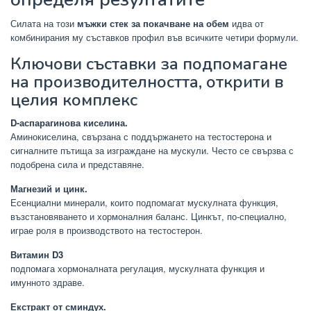
Силата на този
мъжки стек за покачване на обем
идва от
комбинирания му съставков профил във всичките четири формули.
Ключови съставки за подпомагане
на производителността, открити в
целия комплекс
D-аспарагинова киселина.
Аминокиселина, свързана с поддържането на тестостерона и
сигналните пътища за изграждане на мускули. Често се свързва с
подобрена сила и представяне.
Магнезий и цинк.
Есенциални минерали, които подпомагат мускулната функция,
възстановяването и хормоналния баланс. Цинкът, по-специално,
играе роля в производството на тестостерон.
Витамин D3
подпомага хормоналната регулация, мускулната функция и
имунното здраве.
Екстракт от сминдух.