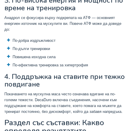
3. По-висока енергия и мощност по
време на тренировка
Анадрол се фокусира върху подкрепата на АТФ — основният
енергиен източник на мускулите ви. Повече АТФ може да доведе
до:
По-добра издръжливост
По-дълги тренировки
Повишена изходна сила
По-ефективна тренировка за хипертрофия
4. Поддръжка на ставите при тежко
повдигане
Покачването на мускулна маса често означава вдигане на по-
големи тежести. DecaDuro включва съединения, насочени към
поддържане на комфорта на ставите, което помага на мъжете да
тренират постоянно, без дискомфорт, който да забавя напредъка.
Раздел със съставки: Какво
определя резултатите