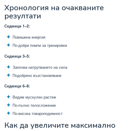
Хронология на очакваните
резултати
Седмици 1–2:
Повишена енергия
По-добри помпи за тренировки
Седмици 3–5:
Започва натрупването на сила
Подобрено възстановяване
Седмици 6–8:
Видим мускулен растеж
По-пълно телосложение
По-висока товароподемност
Как да увеличите максимално