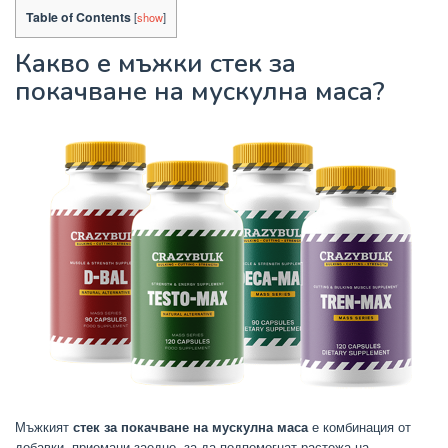
Table of Contents
[
show
]
Какво е мъжки стек за
покачване на мускулна маса?
Мъжкият
стек за покачване на мускулна маса
е комбинация от
добавки, приемани заедно, за да подпомогнат растежа на