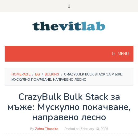
Skip
to
content
MENU
HOMEPAGE
/
BG
/
BULKING
/
CRAZYBULK BULK STACK ЗА МЪЖЕ:
МУСКУЛНО ПОКАЧВАНЕ, НАПРАВЕНО ЛЕСНО
CrazyBulk Bulk Stack за
мъже: Мускулно покачване,
направено лесно
By
Zahra Thunzira
Posted on
February 13, 2026