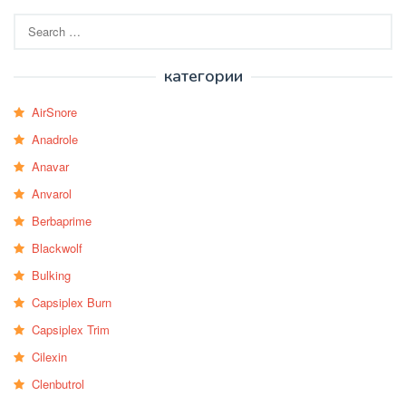
Search
for:
категории
AirSnore
Anadrole
Anavar
Anvarol
Berbaprime
Blackwolf
Bulking
Capsiplex Burn
Capsiplex Trim
Cilexin
Clenbutrol