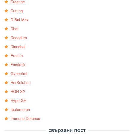
Creatine
Cutting
D-Bal Max
Dbal
Decaduro
Dianabol
Erectin
Forskolin
Gynectrol
HerSolution
HGH-X2
HyperGH
Ibutamoren
Immune Defence
свързани пост