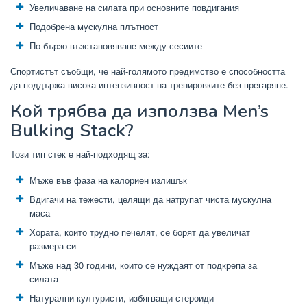
Увеличаване на силата при основните повдигания
Подобрена мускулна плътност
По-бързо възстановяване между сесиите
Спортистът съобщи, че най-голямото предимство е способността
да поддържа висока интензивност на тренировките без прегаряне.
Кой трябва да използва Men’s
Bulking Stack?
Този тип стек е най-подходящ за:
Мъже във фаза на калориен излишък
Вдигачи на тежести, целящи да натрупат чиста мускулна
маса
Хората, които трудно печелят, се борят да увеличат
размера си
Мъже над 30 години, които се нуждаят от подкрепа за
силата
Натурални културисти, избягващи стероиди