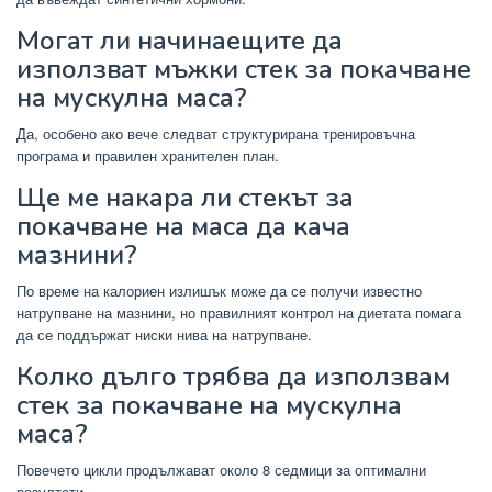
Могат ли начинаещите да
използват мъжки стек за покачване
на мускулна маса?
Да, особено ако вече следват структурирана тренировъчна
програма и правилен хранителен план.
Ще ме накара ли стекът за
покачване на маса да кача
мазнини?
По време на калориен излишък може да се получи известно
натрупване на мазнини, но правилният контрол на диетата помага
да се поддържат ниски нива на натрупване.
Колко дълго трябва да използвам
стек за покачване на мускулна
маса?
Повечето цикли продължават около 8 седмици за оптимални
резултати.