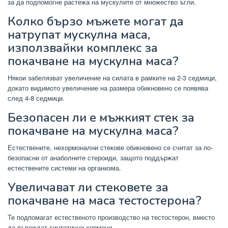
за да подпомогне растежа на мускулите от множество ъгли.
Колко бързо мъжете могат да
натрупат мускулна маса,
използвайки комплекс за
покачване на мускулна маса?
Някои забелязват увеличение на силата в рамките на 2-3 седмици,
докато видимото увеличение на размера обикновено се появява
след 4-8 седмици.
Безопасен ли е мъжкият стек за
покачване на мускулна маса?
Естествените, нехормонални стекове обикновено се считат за по-
безопасни от анаболните стероиди, защото поддържат
естествените системи на организма.
Увеличават ли стековете за
покачване на маса тестостерона?
Те подпомагат естественото производство на тестостерон, вместо
да въвеждат синтетични хормони.