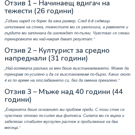
Отзив 1 – Начинаещ вдигач на
тежести (26 години)
„Години наред се борех да кача размер. След 6-8 седмици
използване на стека, тежестите ми се увеличиха, а раменете и
гърдите ми започнаха да изглеждат по-пълни. Чувствах се сякаш
тренировките ми най-накрая дават резултат.“
Отзив 2 – Културист за средно
напреднали (31 години)
„Най-голямата разлика за мен беше възстановяването. Можех да
тренирам по-усилено и да се възстановявам по-бързо. Качих около
4 кг по време на отслабването си, без да омекна прекалено.“
Отзив 3 – Мъже над 40 години (44
години)
„Енергията беше основният ми проблем преди. С този стек се
чувствах отново по-силен във фитнеса. Силата ми се върна и
забелязах стабилен мускулен растеж в продължение на два
месеца.“