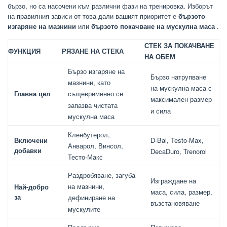
бързо, но са насочени към различни фази на тренировка. Изборът
на правилния зависи от това дали вашият приоритет е
бързото
изгаряне на мазнини
или
бързото покачване на мускулна маса
.
СТЕК ЗА ПОКАЧВАНЕ
ФУНКЦИЯ
РЯЗАНЕ НА СТЕКА
НА ОБЕМ
Бързо изгаряне на
Бързо натрупване
мазнини, като
на мускулна маса с
Главна цел
същевременно се
максимален размер
запазва чистата
и сила
мускулна маса
Кленбутерол,
Включени
D-Bal, Testo-Max,
Анварол, Винсол,
добавки
DecaDuro, Trenorol
Тесто-Макс
Раздробяване, загуба
Изграждане на
на мазнини,
Най-добро
маса, сила, размер,
за
дефиниране на
възстановяване
мускулите