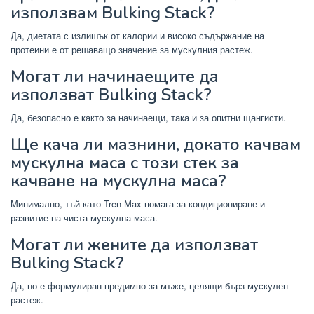
използвам Bulking Stack?
Да, диетата с излишък от калории и високо съдържание на
протеини е от решаващо значение за мускулния растеж.
Могат ли начинаещите да
използват Bulking Stack?
Да, безопасно е както за начинаещи, така и за опитни щангисти.
Ще кача ли мазнини, докато качвам
мускулна маса с този стек за
качване на мускулна маса?
Минимално, тъй като Tren-Max помага за кондициониране и
развитие на чиста мускулна маса.
Могат ли жените да използват
Bulking Stack?
Да, но е формулиран предимно за мъже, целящи бърз мускулен
растеж.