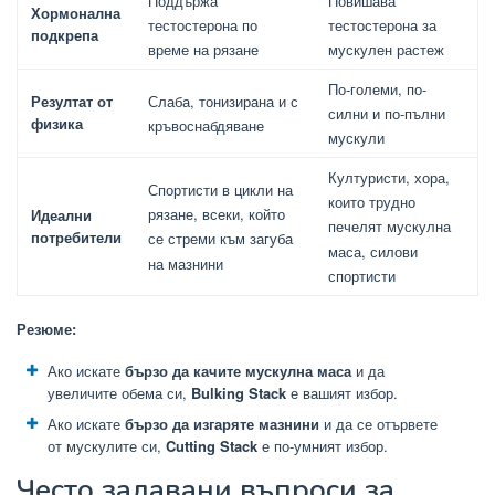
Поддържа
Повишава
Хормонална
тестостерона по
тестостерона за
подкрепа
време на рязане
мускулен растеж
По-големи, по-
Резултат от
Слаба, тонизирана и с
силни и по-пълни
физика
кръвоснабдяване
мускули
Културисти, хора,
Спортисти в цикли на
които трудно
рязане, всеки, който
Идеални
печелят мускулна
потребители
се стреми към загуба
маса, силови
на мазнини
спортисти
Резюме:
Ако искате
бързо да качите мускулна маса
и да
увеличите обема си,
Bulking Stack
е вашият избор.
Ако искате
бързо да изгаряте мазнини
и да се отървете
от мускулите си,
Cutting Stack
е по-умният избор.
Често задавани въпроси за