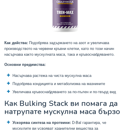
Как действа:
Подобрява задържането на азот и увеличава
производството на червени кръвни клетки, като по този начин
насърчава както мускулната маса, така и кръвоснабдяването.
Основни предимства:
Насърчава растежа на чиста мускулна маса
Подобрява кондицията и метаболизма на мазнините
Увеличава кръвоснабдяването за по-пълен и по-твърд вид
Как Bulking Stack ви помага да
натрупате мускулна маса бързо
Ускорява синтеза на протеини:
D-Bal гарантира, че
мускулите ви усвояват хранителни вещества за