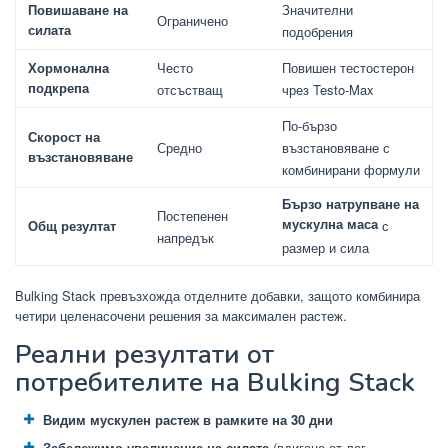
Повишаване на
Значителни
Ограничено
силата
подобрения
Хормонална
Често
Повишен тестостерон
подкрепа
отсъстващ
чрез Testo-Max
По-бързо
Скорост на
Средно
възстановяване с
възстановяване
комбинирани формули
Бързо натрупване на
Постепенен
мускулна маса
Общ резултат
с
напредък
размер и сила
Bulking Stack превъзхожда отделните добавки, защото комбинира
четири целенасочени решения за максимален растеж.
Реални резултати от
потребителите на Bulking Stack
Видим мускулен растеж в рамките на 30 дни
Забележимо увеличение на силата
(вдигане от лег,