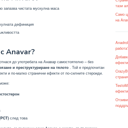
тази а
о запазва чистата мускулна маса
Само ц
на Ana
скулната дефиниция
ъжливостта
Anadro
работа
 с Anavar?
Добавк
отнася до употребата на Анавар самостоятелно – без
ефекти
рязане и преструктуриране на тялото
. Той е предпочитан
CrazyB
фекти и по-малко странични ефекти от по-силните стероиди.
страни
 може:
TestoM
ефекти
естостерон
Отзиви
поддръ
а
(PCT)
след това