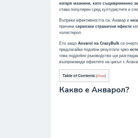
изгаря мазнини, като същевременно за
става популярен сред културистите и спо
Въпреки ефективността си, Анавар е
нез
причини
сериозни странични ефекти
кат
холестерол.
Ето защо
Anvarol на CrazyBulk
се очерт
предлагайки подобни резултати чрез
ест
това подробно ръководство ще разгледа
възпроизведе ефектите на цикъл с Anavar
Table of Contents
[
show
]
Какво е Анварол?