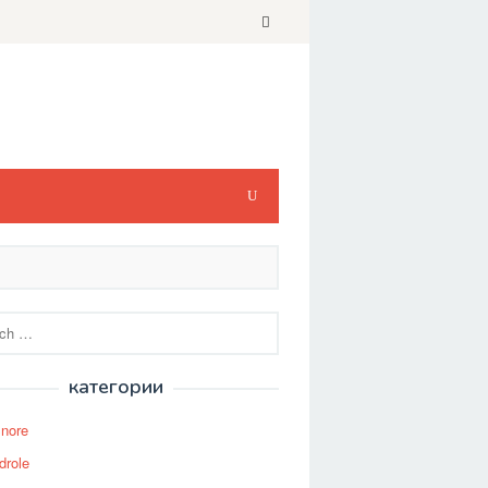
категории
Snore
drole