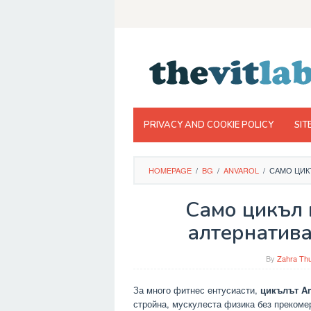
Skip
to
content
PRIVACY AND COOKIE POLICY
SIT
HOMEPAGE
/
BG
/
ANVAROL
/
САМО ЦИКЪ
Само цикъл 
алтернатива
By
Zahra Thu
За много фитнес ентусиасти,
цикълът An
стройна, мускулеста физика без прекоме