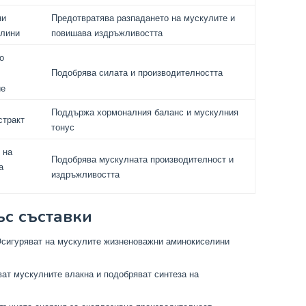
ни
Предотвратява разпадането на мускулите и
елини
повишава издръжливостта
о
Подобрява силата и производителността
ие
Поддържа хормоналния баланс и мускулния
стракт
тонус
 на
Подобрява мускулната производителност и
а
издръжливостта
ъс съставки
сигуряват на мускулите жизненоважни аминокиселини
ат мускулните влакна и подобряват синтеза на