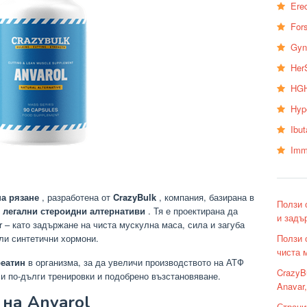
Erec
Fors
Gyn
Her
HGH
Hyp
Ibu
Imm
на рязане
, разработена от
CrazyBulk
, компания, базирана в
Ползи 
в
легални стероидни алтернативи
. Тя е проектирана да
и задъ
 – като задържане на чиста мускулна маса, сила и загуба
Ползи 
ли синтетични хормони.
чиста 
реатин
в организма,
за да увеличи производството на АТФ
CrazyB
и и по-дълги тренировки и подобрено възстановяване.
Anavar
на Anvarol
Страни