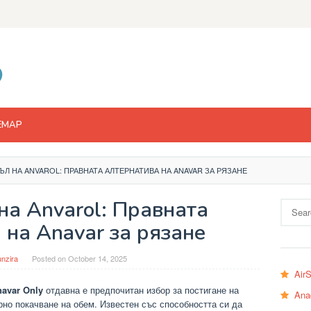
EMAP
Л НА ANVAROL: ПРАВНАТА АЛТЕРНАТИВА НА ANAVAR ЗА РЯЗАНЕ
на Anvarol: Правната
Search
for:
 на Anavar за рязане
nzira
Posted on
October 14, 2025
Air
avar Only
отдавна е предпочитан избор за постигане на
Ana
рно покачване на обем. Известен със способността си да