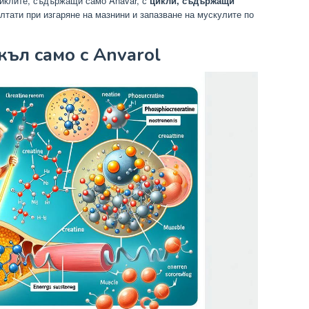
циклите, съдържащи само Anavar, с
цикли, съдържащи
лтати при изгаряне на мазнини и запазване на мускулите по
къл само с Anvarol