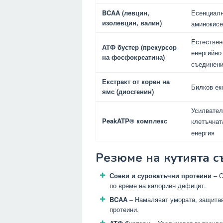
BCAA (левцин,
Есенциал
изолевцин, валин)
аминокис
Естествен
АТФ бустер (прекурсор
енергийно
на фосфокреатина)
съединен
Екстракт от корен на
Билков ек
ямс (диосгенин)
Усилвател
PeakATP® комплекс
клетъчнат
енергия
Резюме на кутията с
Соеви и суроватъчни протеини
– О
по време на калориен дефицит.
BCAA
– Намаляват умората, защитав
протеини.