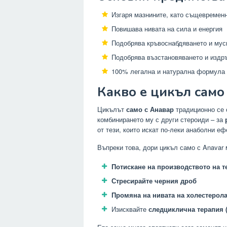
Изгаря мазнините, като същевременн
Повишава нивата на сила и енергия
Подобрява кръвоснабдяването и му
Подобрява възстановяването и издр
100% легална и натурална формула
Какво е цикъл само
Цикълът
само с Анавар
традиционно се 
комбинирането му с други стероиди – за
от тези, които искат по-леки анаболни е
Въпреки това, дори цикъл само с Anavar
Потискане на производството на т
Стресирайте черния дроб
Промяна на нивата на холестерол
Изисквайте
следциклична терапия 