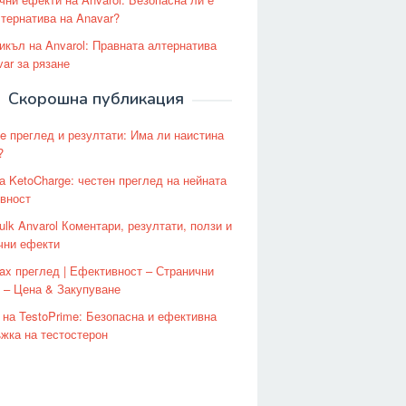
лтернатива на Anavar?
икъл на Anvarol: Правната алтернатива
var за рязане
Скорошна публикация
le преглед и резултати: Има ли наистина
?
а KetoCharge: честен преглед на нейната
вност
ulk Anvarol Коментари, резултати, ползи и
чни ефекти
ax преглед | Ефективност – Странични
 – Цена & Закупуване
 на TestoPrime: Безопасна и ефективна
жка на тестостерон