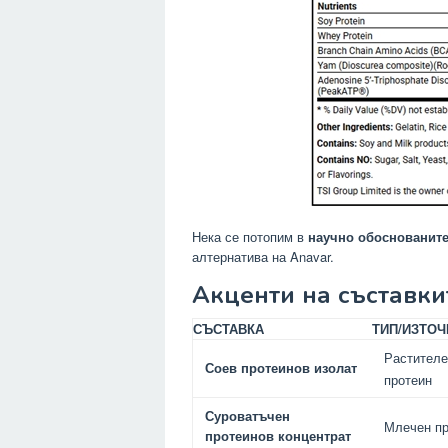
Нека се потопим в
научно обоснованите
алтернатива на Anavar.
Акценти на съставки
СЪСТАВКА
ТИП/ИЗТОЧ
Растителе
Соев протеинов изолат
протеин
Суроватъчен
Млечен пр
протеинов концентрат