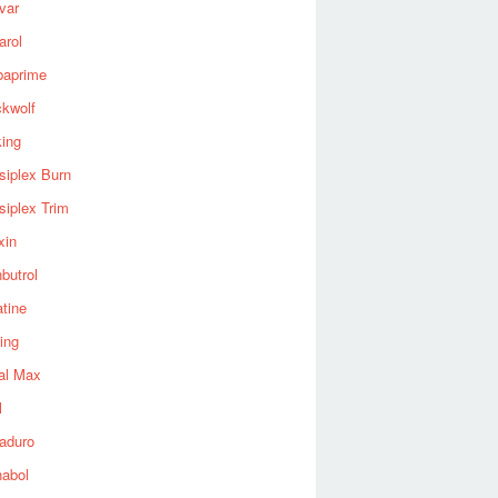
var
arol
baprime
ckwolf
king
siplex Burn
siplex Trim
xin
butrol
tine
ing
al Max
l
aduro
nabol