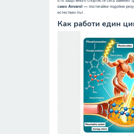
Ето защо много спортисти сега заменят 
само Anvarol —
постигайки подобни резу
естествен път.
Как работи един ци