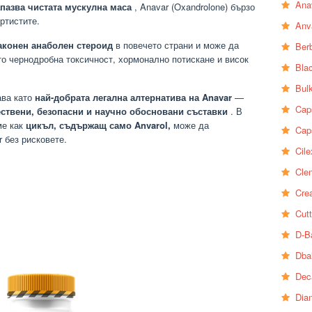
Ana
пазва чистата мускулна маса
, Anavar (Oxandrolone) бързо
ртистите.
Anv
аконен анаболен стероид
в повечето страни и може да
Ber
о чернодробна токсичност, хормонално потискане и висок
Bla
Bul
ава като
най-добрата легална алтернатива на Anavar
—
Cap
ествени, безопасни и научно обосновани съставки
. В
ме как
цикъл, съдържащ само Anvarol,
може да
Cap
 без рисковете.
Cile
Clen
Crea
Cutt
D-B
Dba
Dec
Dia