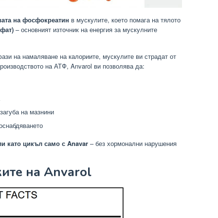
вата на фосфокреатин
в мускулите, което помага на тялото
фат)
– основният източник на енергия за мускулните
фази на намаляване на калориите, мускулите ви страдат от
роизводството на АТФ, Anvarol ви позволява да:
загуба на мазнини
оснабдяването
и като цикъл само с Anavar
– без хормонални нарушения
ите на Anvarol