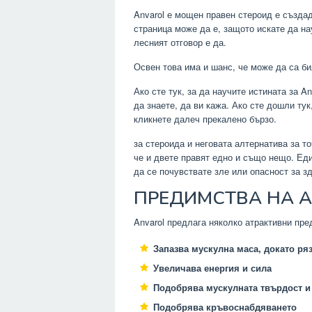
Anvarol е мощен правен стероид е създад
страница може да е, защото искате да нау
лесният отговор е да.
Освен това има и шанс, че може да са б
Ако сте тук, за да научите истината за A
да знаете, да ви кажа. Ако сте дошли ту
кликнете далеч прекалено бързо.
за стероида и неговата алтернатива за т
че и двете правят едно и също нещо. Еди
да се почувствате зле или опасност за зд
ПРЕДИМСТВА НА 
Anvarol предлага няколко атрактивни пре
Запазва мускулна маса, докато ря
Увеличава енергия и сила
Подобрява мускулната твърдост и
Подобрява кръвоснабдяването