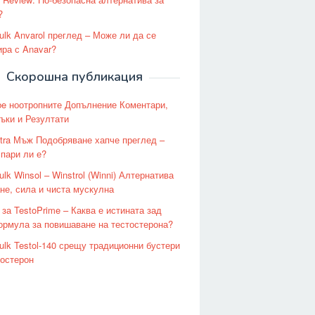
?
ulk Anvarol преглед – Може ли да се
ира с Anavar?
Скорошна публикация
e ноотропните Допълнение Коментари,
ъки и Резултати
tra Мъж Подобряване хапче преглед –
 пари ли е?
lk Winsol – Winstrol (Winni) Алтернатива
ане, сила и чиста мускулна
 за TestoPrime – Каква е истината зад
ормула за повишаване на тестостерона?
ulk Testol-140 срещу традиционни бустери
тостерон