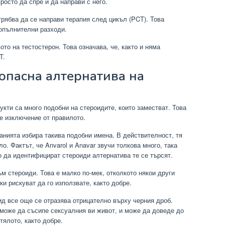
просто да спре и да направи с него.
рябва да се направи терапия след цикъл (PCT). Това
опълнителни разходи.
ото на тестостерон. Това означава, че, както и няма
T.
опасна алтернатива на
укти са много подобни на стероидите, които заместват. Това
е изключение от правилото.
анията избира такива подобни имена. В действителност, тя
о. Фактът, че Anvarol и Anavar звучи толкова много, така
о да идентифицират стероиди алтернатива те се търсят.
м стероиди. Това е малко по-мек, отколкото някои други
и рискуват да го използвате, както добре.
ид все още се отразява отрицателно върху черния дроб.
 може да съсипе сексуалния ви живот, и може да доведе до
тялото, както добре.