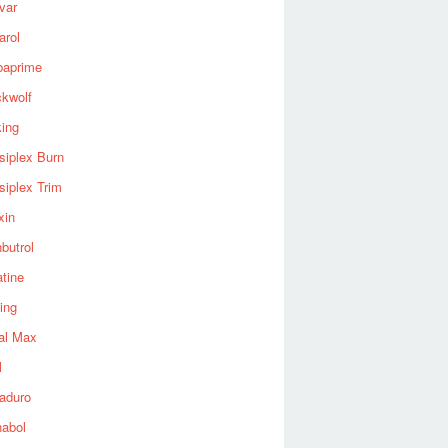
var
arol
baprime
ckwolf
king
siplex Burn
siplex Trim
xin
butrol
tine
ing
al Max
l
aduro
nabol