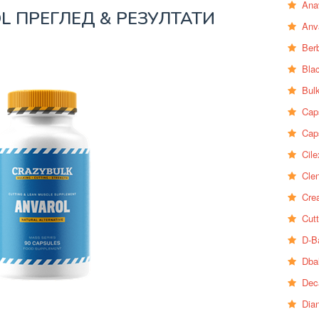
Ana
L ПРЕГЛЕД & РЕЗУЛТАТИ
Anv
Ber
Bla
Bul
Cap
Cap
Cile
Clen
Crea
Cutt
D-B
Dba
Dec
Dia