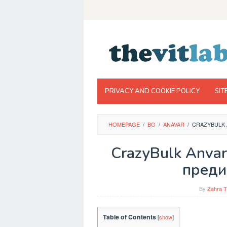
Skip
to
content
PRIVACY AND COOKIE POLICY
SIT
HOMEPAGE
/
BG
/
ANAVAR
/
CRAZYBULK 
CrazyBulk Anvar
преди
By
Zahra T
Table of Contents
[
show
]