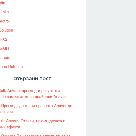
tin
kolin
ectrol
Solution
-X2
erGH
tamoren
une Defence
свързани пост
Bulk Anvarol преглед и резултати –
вен заместител на анаболни Anavar
l Преглед: допълни правната Anavar да
мазнини
ulk Anvarol Отзиви, цикъл, дозата и
чни ефекти
l Review: По-безопасна алтернатива за