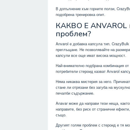
В допълнение към горните ползи, CrazyBu
подобрена тренировка опит.
КАКВО Е ANVAROL и
проблем?
Anvarol е добавка капсула тип. CrazyBul
преглъщане. Не позволявайте на размера 
капсули все още имат висока мощност.
Най-внимателно подбрана комбинация от 
потребители стероид казват Anvarol капс
Няма никаква мистерия за него. Причинат
стане ли отрязани без загуба на мускулн
печалби съдържание.
Anavar може да направи тези неща, както 
направите, без риск от странични ефекти
също.
Другият голям проблем с стероид е тя м