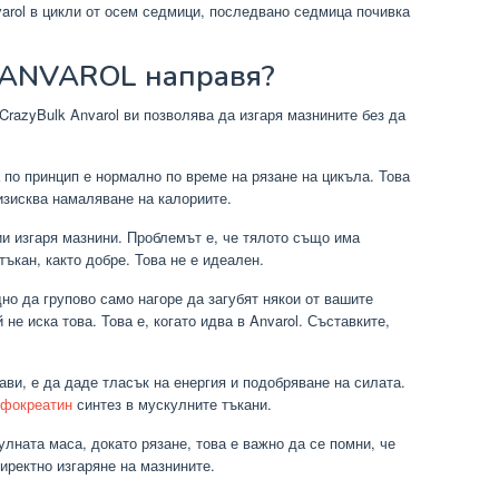
varol в цикли от осем седмици, последвано седмица почивка
ANVAROL направя?
razyBulk Anvarol ви позволява да изгаря мазнините без да
 по принцип е нормално по време на рязане на цикъла. Това
 изисква намаляване на калориите.
ии изгаря мазнини. Проблемът е, че тялото също има
тъкан, както добре. Това не е идеален.
но да групово само нагоре да загубят някои от вашите
не иска това. Това е, когато идва в Anvarol. Съставките,
ви, е да даде тласък на енергия и подобряване на силата.
фокреатин
синтез в мускулните тъкани.
улната маса, докато рязане, това е важно да се помни, че
директно изгаряне на мазнините.