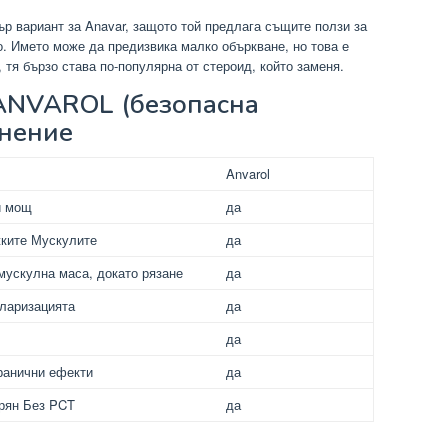
ър вариант за Anavar, защото той предлага същите ползи за
о. Името може да предизвика малко объркване, но това е
 тя бързо става по-популярна от стероид, който заменя.
 ANVAROL (безопасна
внение
Anvarol
и мощ
да
жките Мускулите
да
мускулна маса, докато рязане
да
ларизацията
да
да
ранични ефекти
да
рян Без PCT
да