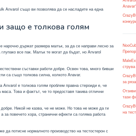
Anavar
lk Anvarol също ви позволява да се насладите на една
CrazyB
конкур
 защо е толкова голям
NooCub
k е нарочно държат размера малък, за да се направи лесно за
Препор
глупако все пак. Малък те могат да бъдат, но Anvarol
MaleEx
струва
естествени съставки работи добре. Освен това, много бивши
ули са също толкова силна, колкото Anavar.
CrazyBu
за ряз
а Anvarol е толкова голям проблем правна стероиди е, че
Отзиви
а маса. Това и фактът, че то предоставя такива отлични
тази ф
CrazyB
добре. Никой не казва, че не може. Но това не може да ги
на тес
, а за повечето хора, странични ефекти са голяма работа
оже да потисне нормалното производство на тестостерон с