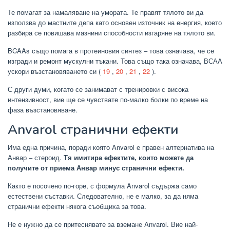
Те помагат за намаляване на умората. Те правят тялото ви да
използва до мастните депа като основен източник на енергия, което
разбира се повишава мазнини способности изгаряне на тялото ви.
BCAAs също помага в протеиновия синтез – това означава, че се
изгради и ремонт мускулни тъкани. Това също така означава, ВСАА
ускори възстановяването си (
19
,
20
,
21
,
22
).
С други думи, когато се занимават с тренировки с висока
интензивност, вие ще се чувствате по-малко болки по време на
фаза възстановяване.
Anvarol странични ефекти
Има една причина, поради която Anvarol е правен алтернатива на
Анвар – стероид.
Тя имитира ефектите, които можете да
получите от приема Анвар минус странични ефекти.
Както е посочено по-горе, с формула Anvarol съдържа само
естествени съставки. Следователно, не е малко, за да няма
странични ефекти някога съобщиха за това.
Не е нужно да се притеснявате за вземане Anvarol. Вие най-