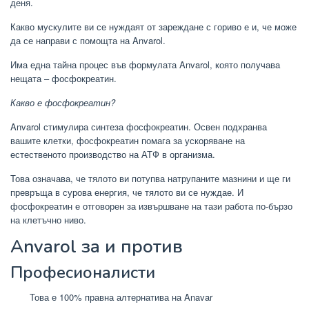
деня.
Какво мускулите ви се нуждаят от зареждане с гориво е и, че може
да се направи с помощта на Anvarol.
Има една тайна процес във формулата Anvarol, която получава
нещата – фосфокреатин.
Какво е фосфокреатин?
Anvarol стимулира синтеза фосфокреатин. Освен подхранва
вашите клетки, фосфокреатин помага за ускоряване на
естественото производство на АТФ в организма.
Това означава, че тялото ви потупва натрупаните мазнини и ще ги
превръща в сурова енергия, че тялото ви се нуждае. И
фосфокреатин е отговорен за извършване на тази работа по-бързо
на клетъчно ниво.
Anvarol за и против
Професионалисти
Това е 100% правна алтернатива на Anavar