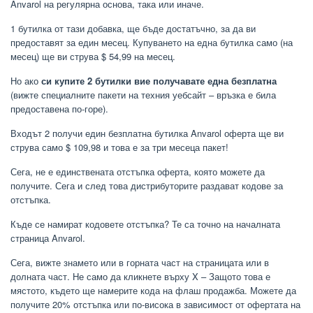
Anvarol на регулярна основа, така или иначе.
1 бутилка от тази добавка, ще бъде достатъчно, за да ви
предоставят за един месец. Купуването на една бутилка само (на
месец) ще ви струва $ 54,99 на месец.
Но ако
си купите 2 бутилки вие получавате една безплатна
(вижте специалните пакети на техния уебсайт – връзка е била
предоставена по-горе).
Входът 2 получи един безплатна бутилка Anvarol оферта ще ви
струва само $ 109,98 и това е за три месеца пакет!
Сега, не е единствената отстъпка оферта, която можете да
получите. Сега и след това дистрибуторите раздават кодове за
отстъпка.
Къде се намират кодовете отстъпка? Те са точно на началната
страница Anvarol.
Сега, вижте знамето или в горната част на страницата или в
долната част. Не само да кликнете върху X – Защото това е
мястото, където ще намерите кода на флаш продажба. Можете да
получите 20% отстъпка или по-висока в зависимост от офертата на