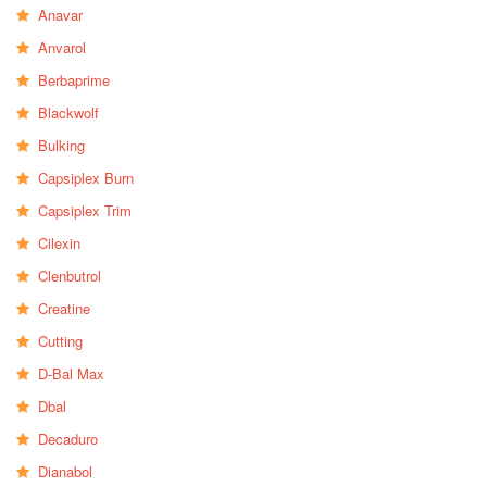
Anavar
Anvarol
Berbaprime
Blackwolf
Bulking
Capsiplex Burn
Capsiplex Trim
Cilexin
Clenbutrol
Creatine
Cutting
D-Bal Max
Dbal
Decaduro
Dianabol