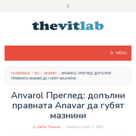
Skip
to
content
MENU
HOMEPAGE
/
BG
/
ANAVAR
/
ANVAROL ПРЕГЛЕД: ДОПЪЛНИ
ПРАВНАТА ANAVAR ДА ГУБЯТ МАЗНИНИ
Anvarol Преглед: допълни
правната Anavar да губят
мазнини
By
Zahra Thunzira
Posted on
June 17, 2020