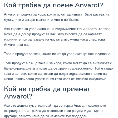
Кой трябва да поеме Anvarol?
Anvarol е продукт за хора, които искат да изпитат бърз растеж на
мускулите и изгаря мазнините много по-бързо.
Ако търсите за увеличаване на издръжливостта и силата, то това
може да е добър продукт за вас. Ако търсите да се намалят
мазнините при запазване на чистата мускулна маса след това
Anvarol е за вас.
Това е продукт за тези, които искат да увеличат кръвоснабдяване.
Този продукт е също така и за хора, които могат да се ангажират с
балансирана диета и искат да се хранят здравословно. Той е също
така и за тези, които са готови да водят здравословен начин на
живот, включваща упражнения като част от тяхното ежедневие.
Кой не трябва да приемат
Anvarol?
Ако сте дошли тук в този сайт да се търси Anavar, незаконното
стероид, тогава трябва да затворите този раздел и да търсят
другаде, защото няма да ги намерите тук продаден.