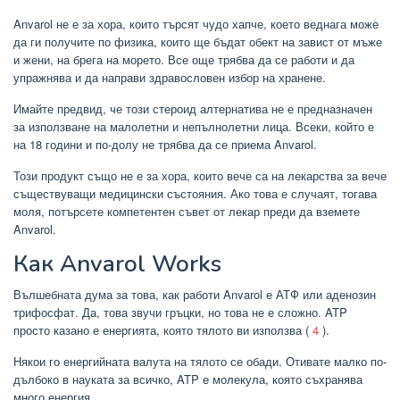
Anvarol не е за хора, които търсят чудо хапче, което веднага може
да ги получите по физика, които ще бъдат обект на завист от мъже
и жени, на брега на морето. Все още трябва да се работи и да
упражнява и да направи здравословен избор на хранене.
Имайте предвид, че този стероид алтернатива не е предназначен
за използване на малолетни и непълнолетни лица. Всеки, който е
на 18 години и по-долу не трябва да се приема Anvarol.
Този продукт също не е за хора, които вече са на лекарства за вече
съществуващи медицински състояния. Ако това е случаят, тогава
моля, потърсете компетентен съвет от лекар преди да вземете
Anvarol.
Как Anvarol Works
Вълшебната дума за това, как работи Anvarol е АТФ или аденозин
трифосфат. Да, това звучи гръцки, но това не е сложно. ATP
просто казано е енергията, която тялото ви използва (
4
).
Някои го енергийната валута на тялото се обади. Отивате малко по-
дълбоко в науката за всичко, ATP е молекула, която съхранява
много енергия.