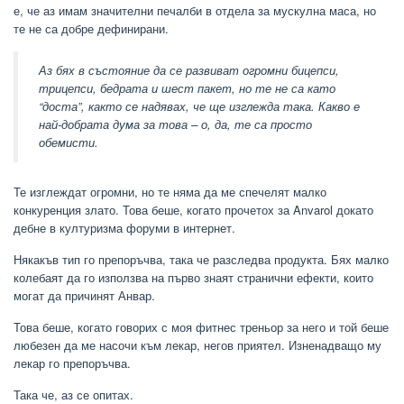
е, че аз имам значителни печалби в отдела за мускулна маса, но
те не са добре дефинирани.
Аз бях в състояние да се развиват огромни бицепси,
трицепси, бедрата и шест пакет, но те не са като
“доста”, както се надявах, че ще изглежда така. Какво е
най-добрата дума за това – о, да, те са просто
обемисти.
Те изглеждат огромни, но те няма да ме спечелят малко
конкуренция злато. Това беше, когато прочетох за Anvarol докато
дебне в културизма форуми в интернет.
Някакъв тип го препоръчва, така че разследва продукта. Бях малко
колебаят да го използва на първо знаят странични ефекти, които
могат да причинят Анвар.
Това беше, когато говорих с моя фитнес треньор за него и той беше
любезен да ме насочи към лекар, негов приятел. Изненадващо му
лекар го препоръчва.
Така че, аз се опитах.