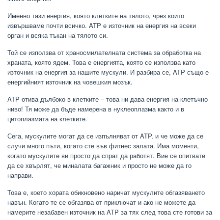
Именно тази енергия, която клетките на тялото, чрез които
извършваме почти всичко. ATP е източник на енергия на всеки
орган и всяка тъкан на тялото си.
Той се използва от храносмилателната система за обработка на
храната, която ядем. Това е енергията, която се използва като
източник на енергия за нашите мускули. И разбира се, ATP също е
енергийният източник на човешкия мозък.
ATP отива дълбоко в клетките – това ни дава енергия на клетъчно
ниво! Тя може да бъде намерена в нуклеоплазма както и в
цитоплазмата на клетките.
Сега, мускулите могат да се изпълняват от ATP, и че може да се
случи много пъти, когато сте във фитнес залата. Има моменти,
когато мускулите ви просто да спрат да работят. Вие се опитвате
да се хвърлят, че миналата багажник и просто не може да го
направи.
Това е, което хората обикновено наричат ​​мускулите обгазяването
навън. Когато те се обгазява от приключат и ако не можете да
намерите незабавен източник на ATP за тях след това сте готови за