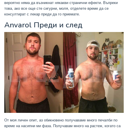
вероятно няма да възникнат някакви странични ефекти. Въпреки
това, ако все още сте сигурни, моля, отделете време да се
консултират с лекар преди да го приемате.
Anvarol Преди и след
От моя личен опит, аз обикновено получаваме много печалби по
време на насипни ми фаза. Получавам много на растеж, когато са