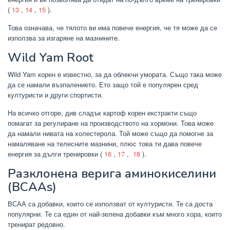
(
13
,
14
,
15
).
Това означава, че тялото ви има повече енергия, че тя може да се
използва за изгаряне на мазнините.
Wild Yam Root
Wild Yam корен е известно, за да облекчи умората. Също така може
да се намали възпалението. Ето защо той е популярен сред
културисти и други спортисти.
На всичко отгоре, див сладък картоф корен екстракти също
помагат за регулиране на производството на хормони. Това може
да намали нивата на холестерола. Той може също да помогне за
намаляване на телесните мазнини, плюс това ти дава повече
енергия за дълги тренировки (
16
,
17
,
18
).
Разклонена верига аминокиселини
(BCAAs)
ВСАА са добавки, които се използват от културисти. Те са доста
популярни. Те са един от най-зелена добавки към много хора, които
тренират редовно.