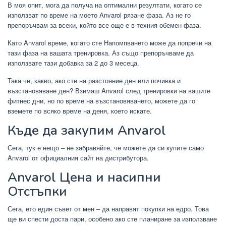
В моя опит, мога да получа на оптимални резултати, когато се
използват по време на моето Anvarol рязане фаза. Аз не го
препоръчвам за всеки, който все още е в техния обемен фаза.
Като Anvarol време, когато сте Напомпването може да попречи на
тази фаза на вашата тренировка. Аз също препоръчваме да
използвате тази добавка за 2 до 3 месеца.
Така че, какво, ако сте на разстояние ден или почивка и
възстановяване ден? Взимаш Anvarol след тренировки на вашите
фитнес дни, но по време на възстановяването, можете да го
вземете по всяко време на деня, което искате.
Къде да закупим Anvarol
Сега, тук е нещо – не забравяйте, че можете да си купите само
Anvarol от официалния сайт на дистрибутора.
Anvarol Цена и насипни
Отстъпки
Сега, ето един съвет от мен – да направят покупки на едро. Това
ще ви спести доста пари, особено ако сте планиране за използване