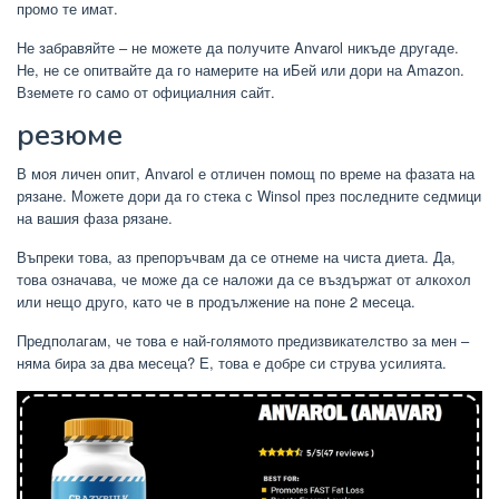
промо те имат.
Не забравяйте – не можете да получите Anvarol никъде другаде.
Не, не се опитвайте да го намерите на иБей или дори на Amazon.
Вземете го само от официалния сайт.
резюме
В моя личен опит, Anvarol е отличен помощ по време на фазата на
рязане. Можете дори да го стека с Winsol през последните седмици
на вашия фаза рязане.
Въпреки това, аз препоръчвам да се отнеме на чиста диета. Да,
това означава, че може да се наложи да се въздържат от алкохол
или нещо друго, като че в продължение на поне 2 месеца.
Предполагам, че това е най-голямото предизвикателство за мен –
няма бира за два месеца? Е, това е добре си струва усилията.