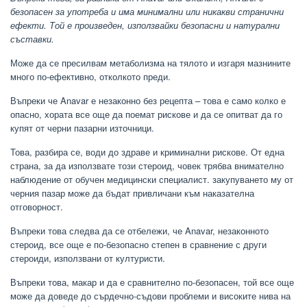
безопасен за употреба и има минимални или никакви странични
ефекти. Той е произведен, използвайки безопасни и натурални
съставки.
Може да се пресилвам метаболизма на тялото и изгаря мазнините
много по-ефективно, отколкото преди.
Въпреки че Anavar е незаконно без рецепта – това е само колко е
опасно, хората все още да поемат рискове и да се опитват да го
купят от черни пазарни източници.
Това, разбира се, води до здраве и криминални рискове. От една
страна, за да използвате този стероид, човек трябва внимателно
наблюдение от обучен медицински специалист. закупуването му от
черния пазар може да бъдат привличани към наказателна
отговорност.
Въпреки това следва да се отбележи, че Anavar, незаконното
стероид, все още е по-безопасно степен в сравнение с други
стероиди, използвани от културисти.
Въпреки това, макар и да е сравнително по-безопасен, той все още
може да доведе до сърдечно-съдови проблеми и високите нива на