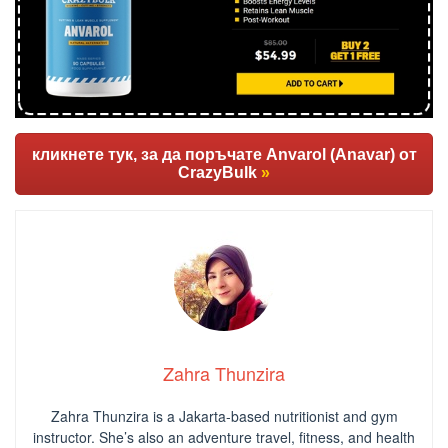
кликнете тук, за да поръчате Anvarol (Anavar) от
CrazyBulk
»
Zahra Thunzira
Zahra Thunzira is a Jakarta-based nutritionist and gym
instructor. She’s also an adventure travel, fitness, and health