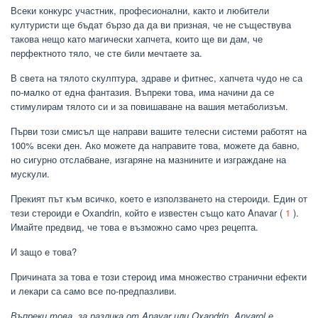
Всеки конкурс участник, професионални, както и любители
културисти ще бъдат бързо да да ви призная, че не съществува
такова нещо като магически хапчета, които ще ви дам, че
перфектното тяло, че сте били мечтаете за.
В света на тялото скулптура, здраве и фитнес, хапчета чудо не са
по-малко от една фантазия. Въпреки това, има начини да се
стимулирам тялото си и за повишаване на вашия метаболизъм.
Първи този смисъл ще направи вашите телесни системи работят на
100% всеки ден. Ако можете да направите това, можете да бавно,
но сигурно отслабване, изгаряне на мазнините и изграждане на
мускули.
Прекият път към всичко, което е използването на стероиди. Един от
тези стероиди е Oxandrin, който е известен също като Anavar (
1
).
Имайте предвид, че това е възможно само чрез рецепта.
И защо е това?
Причината за това е този стероид има множество странични ефекти
и лекари са само все по-предпазливи.
Въпреки това, за разлика от Anavar или Oxandrin, Anvarol е