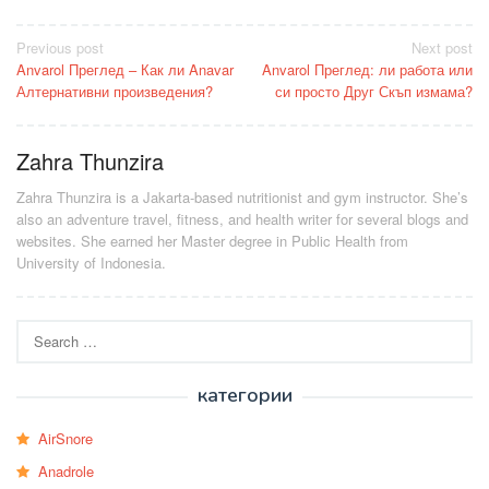
Post
Previous post
Next post
Anvarol Преглед – Как ли Anavar
Anvarol Преглед: ли работа или
navigation
Алтернативни произведения?
си просто Друг Скъп измама?
Zahra Thunzira
Zahra Thunzira is a Jakarta-based nutritionist and gym instructor. She’s
also an adventure travel, fitness, and health writer for several blogs and
websites. She earned her Master degree in Public Health from
University of Indonesia.
Search
for:
категории
AirSnore
Anadrole