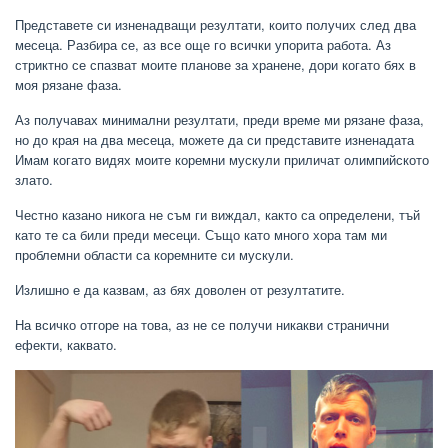
Представете си изненадващи резултати, които получих след два
месеца. Разбира се, аз все още го всички упорита работа. Аз
стриктно се спазват моите планове за хранене, дори когато бях в
моя рязане фаза.
Аз получавах минимални резултати, преди време ми рязане фаза,
но до края на два месеца, можете да си представите изненадата
Имам когато видях моите коремни мускули приличат олимпийското
злато.
Честно казано никога не съм ги виждал, както са определени, тъй
като те са били преди месеци. Също като много хора там ми
проблемни области са коремните си мускули.
Излишно е да казвам, аз бях доволен от резултатите.
На всичко отгоре на това, аз не се получи никакви странични
ефекти, каквато.