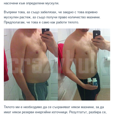
насочени към определени мускули.
Въпреки това, аз също забелязах, че заедно с това взривно
мускулен растеж, аз също получи право количество мазнини.
Предполагам, че това е само как работи тялото.
Тялото ми е необходимо да се съхраняват някои мазнини, за да
имат някои резерви енергийни източници. Резултатът, разбира се,