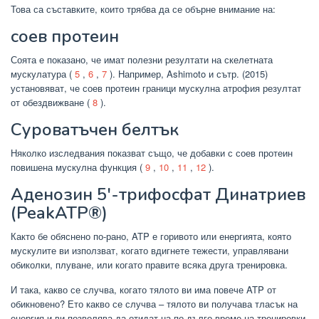
Това са съставките, които трябва да се обърне внимание на:
соев протеин
Соята е показано, че имат полезни резултати на скелетната
мускулатура (
5
,
6
,
7
). Например, Ashimoto и сътр. (2015)
установяват, че соев протеин граници мускулна атрофия резултат
от обездвижване (
8
).
Суроватъчен белтък
Няколко изследвания показват също, че добавки с соев протеин
повишена мускулна функция (
9
,
10
,
11
,
12
).
Аденозин 5′-трифосфат Динатриев
(PeakATP®)
Както бе обяснено по-рано, ATP е горивото или енергията, която
мускулите ви използват, когато вдигнете тежести, управлявани
обиколки, плуване, или когато правите всяка друга тренировка.
И така, какво се случва, когато тялото ви има повече ATP от
обикновено? Ето какво се случва – тялото ви получава тласък на
енергия и ви позволява да отидат на по-дълго време на тренировки