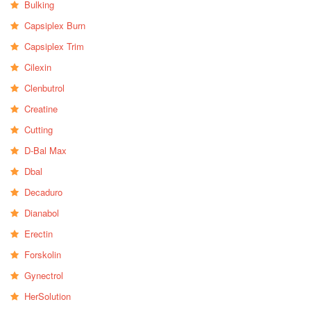
Bulking
Capsiplex Burn
Capsiplex Trim
Cilexin
Clenbutrol
Creatine
Cutting
D-Bal Max
Dbal
Decaduro
Dianabol
Erectin
Forskolin
Gynectrol
HerSolution