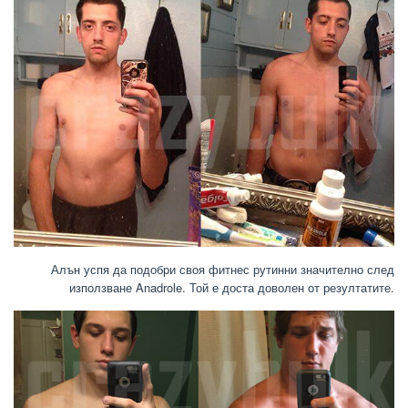
Алън успя да подобри своя фитнес рутинни значително след
използване Anadrole. Той е доста доволен от резултатите.