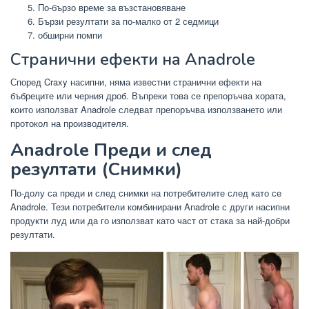
По-бързо време за възстановяване
Бързи резултати за по-малко от 2 седмици
обширни помпи
Странични ефекти на Anadrole
Според Craxy насипни, няма известни странични ефекти на
бъбреците или черния дроб. Въпреки това се препоръчва хората,
които използват Anadrole следват препоръчва използването или
протокол на производителя.
Anadrole Преди и след
резултати (Снимки)
По-долу са преди и след снимки на потребителите след като се
Anadrole. Тези потребители комбинирани Anadrole с други насипни
продукти луд или да го използват като част от стака за най-добри
резултати.