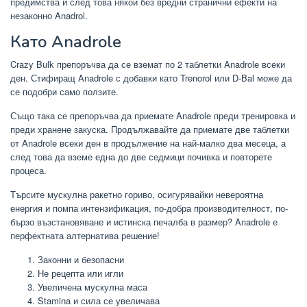
предимства и след това някои без вредни странични ефекти на
незаконно Anadrol.
Като Anadrole
Crazy Bulk препоръчва да се вземат по 2 таблетки Anadrole всеки
ден. Стифиращ Anadrole с добавки като Trenorol или D-Bal може да
се подобри само ползите.
Също така се препоръчва да приемате Anadrole преди тренировка и
преди хранене закуска. Продължавайте да приемате две таблетки
от Anadrole всеки ден в продължение на най-малко два месеца, а
след това да вземе една до две седмици почивка и повторете
процеса.
Търсите мускулна ракетно гориво, осигурявайки невероятна
енергия и помпа интензификация, по-добра производителност, по-
бързо възстановяване и истинска печалба в размер? Anadrole е
перфектната алтернатива решение!
Законни и безопасни
Не рецепта или игли
Увеличена мускулна маса
Stamina и сила се увеличава