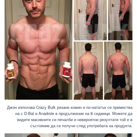
Джон използва Crazy Bulk рязане комин и по-нататък се премества
на с D-Bal и Anadrole в продължение на 8 седмици. Можете да
видите масивните си печалби и невероятни резултати той е в
състояние да се получи след употребата на продукта.