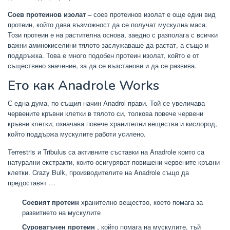
Соев протеинов изолат –
соев протеинов изолат е още един вид
протеин, който дава възможност да се получат мускулна маса.
Този протеин е на растителна основа, заедно с разполага с всички
важни аминокиселини тялото заслужаваше да растат, а също и
поддръжка. Това е много подобен протеин изолат, който е от
съществено значение, за да се възстанови и да се развива.
Ето как Anadrole Works
С една дума, по същия начин Anadrol прави. Той се увеличава
червените кръвни клетки в тялото си, толкова повече червени
кръвни клетки, означава повече хранителни вещества и кислород,
който поддържа мускулите работи усилено.
Terrestris и Tribulus са активните съставки на Anadrole които са
натурални екстракти, които осигуряват повишени червените кръвни
клетки. Crazy Bulk, производителите на Anadrole също да
предоставят …
Соевият протеин
хранително вещество, което помага за
развитието на мускулите
Суроватъчен протеин
, който помага на мускулите, тъй