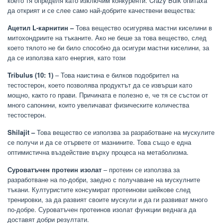
което тя определя като изключим конкуренти. Crazy Bulk опитаха
да открият и се слее само най-добрите качествени вещества:
Ацетил L-карнитин –
Това вещество осигурява мастни киселини в
митохондриите на тъканите. Ако не беше за това вещество, след
което тялото не би било способно да осигури мастни киселини, за
да се използва като енергия, като този
Tribulus (10: 1)
– Това наистина е билков подобрител на
тестостерон, което позволява продуктът да се извърши като
мощно, както го прави. Причината е полезно е, че тя се състои от
много сапонини, които увеличават физическите количества
тестостерон.
Shilajit –
Това вещество се използва за разработване на мускулите
се получи и да се отървете от мазнините. Това също е една
оптимистична въздействие върху процеса на метаболизма.
Суроватъчен протеин изолат
– протеин се използва за
разработване на по-добри, заедно с получаване на мускулните
тъкани. Културистите консумират протеинови шейкове след
тренировки, за да развият своите мускули и да ги развиват много
по-добре. Суроватъчен протеинов изолат функции веднага да
доставят добри резултати.