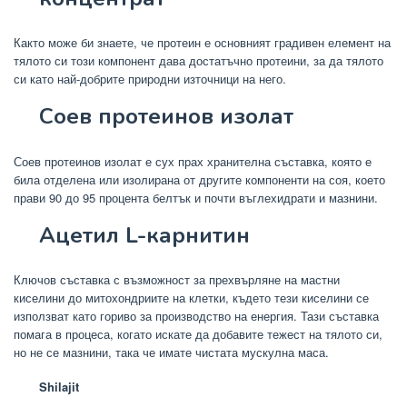
Както може би знаете, че протеин е основният градивен елемент на
тялото си този компонент дава достатъчно протеини, за да тялото
си като най-добрите природни източници на него.
Соев протеинов изолат
Соев протеинов изолат е сух прах хранителна съставка, която е
била отделена или изолирана от другите компоненти на соя, което
прави 90 до 95 процента белтък и почти въглехидрати и мазнини.
Ацетил L-карнитин
Ключов съставка с възможност за прехвърляне на мастни
киселини до митохондриите на клетки, където тези киселини се
използват като гориво за производство на енергия. Тази съставка
помага в процеса, когато искате да добавите тежест на тялото си,
но не се мазнини, така че имате чистата мускулна маса.
Shilajit