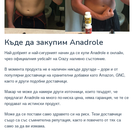
Къде да закупим Anadrole
Най-добрият и най-сигурният начин да се купи Anadrole е онлайн,
чрез официалния уебсайт на Crazy наливно състояние.
В момента продукта не е наличен никъде другаде – дори и от
популярни доставчици на хранителни добавки като Amazon, GNC,
както и други подобни доставчици.
Макар че може да намери други източници, които твърдят, че
предлагат Anadrole на много по-ниска цена, няма гаранция, че те се
продават на истински продукт.
Може да се постави само здравето си на риск. Тези доставчици
също са със съмнителна репутация, както и повечето от тях са
само за да ви измама.