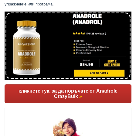
упражнение или програма.
кликнете тук, за да поръчате от Anadrole
CrazyBulk
»