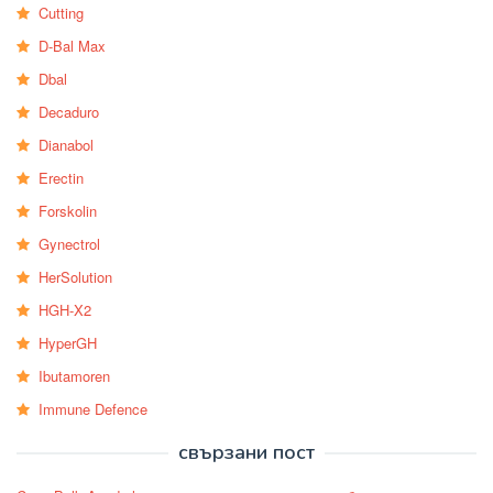
Cutting
D-Bal Max
Dbal
Decaduro
Dianabol
Erectin
Forskolin
Gynectrol
HerSolution
HGH-X2
HyperGH
Ibutamoren
Immune Defence
свързани пост