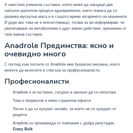
А наистина уникална съставка, която може да завърши две
напълно различни процеси едновременно, което помага да се
развива мускулна маса и в същото време изгарянето на мазнините.
И дори ако това не е впечатляващо, тогава аз ви информирам, че
увеличаване на метаболизма е друг важен действия, причинени от
тази важна съставка.
Anadrole Предимства: ясно и
очевидно много
С поглед към ползите от Anadrole има буквално мнозина, които
можете да включите в списъка за професионалисти.
Професионалисти
Anadrole е естествено, сигурно и законно да се използва
Това е безрисков и няма странични ефекти
Лесно е да се купуват онлайн, за които не се нуждаят от
рецепти
Anadrole се произвежда от компания с добра репутация,
Crazy Bulk