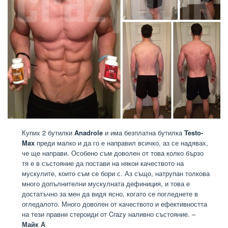
Купих 2 бутилки
Anadrole
и има безплатна бутилка
Testo-
Max
преди малко и да го е направил всичко, аз се надявах,
че ще направи. Особено съм доволен от това колко бързо
тя е в състояние да постави на някои качеството на
мускулите, които съм се бори с. Аз също, натрупан толкова
много допълнителни мускулната дефиниция, и това е
достатъчно за мен да видя ясно, когато се погледнете в
огледалото. Много доволен от качеството и ефективността
на тези правни стероиди от Crazy наливно състояние. –
Майк А