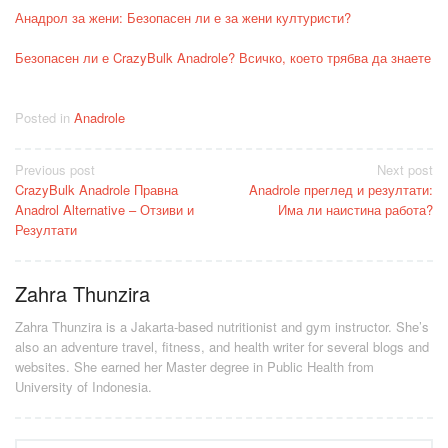
Анадрол за жени: Безопасен ли е за жени културисти?
Безопасен ли е CrazyBulk Anadrole? Всичко, което трябва да знаете
Posted in
Anadrole
Post
Previous post
Next post
CrazyBulk Anadrole Правна
Anadrole преглед и резултати:
navigation
Anadrol Alternative – Отзиви и
Има ли наистина работа?
Резултати
Zahra Thunzira
Zahra Thunzira is a Jakarta-based nutritionist and gym instructor. She’s
also an adventure travel, fitness, and health writer for several blogs and
websites. She earned her Master degree in Public Health from
University of Indonesia.