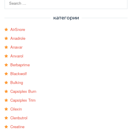
Search
for:
категории
AirSnore
Anadrole
Anavar
Anvarol
Berbaprime
Blackwolf
Bulking
Capsiplex Burn
Capsiplex Trim
Cilexin
Clenbutrol
Creatine