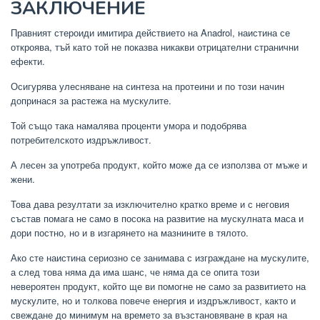
ЗАКЛЮЧЕНИЕ
Правният стероиди имитира действието на Anadrol, наистина се
откроява, тъй като той не показва никакви отрицателни странични
ефекти.
Осигурява улесняване на синтеза на протеини и по този начин
допринася за растежа на мускулите.
Той също така намалява проценти умора и подобрява
потребителското издръжливост.
А лесен за употреба продукт, който може да се използва от мъже и
жени.
Това дава резултати за изключително кратко време и с неговия
състав помага не само в посока на развитие на мускулната маса и
дори постно, но и в изгарянето на мазнините в тялото.
Ако сте наистина сериозно се занимава с изграждане на мускулите,
а след това няма да има шанс, че няма да се опита този
невероятен продукт, който ще ви помогне не само за развитието на
мускулите, но и толкова повече енергия и издръжливост, както и
свеждане до минимум на времето за възстановяване в края на