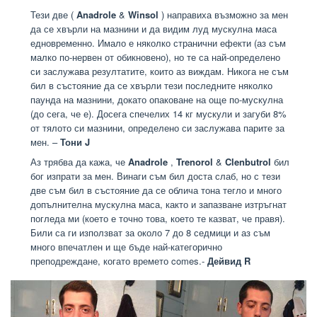
Тези две (
Anadrole
&
Winsol
) направиха възможно за мен
да се хвърли на мазнини и да видим луд мускулна маса
едновременно. Имало е няколко странични ефекти (аз съм
малко по-нервен от обикновено), но те са най-определено
си заслужава резултатите, които аз виждам. Никога не съм
бил в състояние да се хвърли тези последните няколко
паунда на мазнини, докато опаковане на още по-мускулна
(до сега, че е). Досега спечелих 14 кг мускули и загуби 8%
от тялото си мазнини, определено си заслужава парите за
мен. –
Тони J
Аз трябва да кажа, че
Anadrole
,
Trenorol
&
Clenbutrol
бил
бог изпрати за мен. Винаги съм бил доста слаб, но с тези
две съм бил в състояние да се облича тона тегло и много
допълнителна мускулна маса, както и запазване изтръгнат
погледа ми (което е точно това, което те казват, че правя).
Били са ги използват за около 7 до 8 седмици и аз съм
много впечатлен и ще бъде най-категорично
преподреждане, когато времето comes.-
Дейвид R