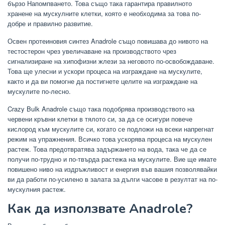
бързо Напомпването. Това също така гарантира правилното
хранене на мускулните клетки, която е необходима за това по-
добре и правилно развитие.
Освен протеиновия синтез Anadrole също повишава до нивото на
тестостерон чрез увеличаване на производството чрез
сигнализиране на хипофизни жлези за неговото по-освобождаване.
Това ще улесни и ускори процеса на изграждане на мускулите,
както и да ви помогне да постигнете целите на изграждане на
мускулите по-лесно.
Crazy Bulk Anadrole също така подобрява производството на
червени кръвни клетки в тялото си, за да се осигури повече
кислород към мускулите си, когато се подложи на всеки напрегнат
режим на упражнения. Всичко това ускорява процеса на мускулен
растеж. Това предотвратява задържането на вода, така че да се
получи по-трудно и по-твърда растежа на мускулите. Вие ще имате
повишено ниво на издръжливост и енергия във вашия позволявайки
ви да работи по-усилено в залата за дълги часове в резултат на по-
мускулния растеж.
Как да използвате Anadrole?