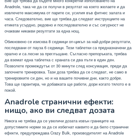
Вие ще трябва да бъдете много конкретни използването на
Anadrole, така че да се получи в резултат на което желаете и да
извлечете максимума от парите си, усилия във фитнес залата и
часа. Следователно, вие ще трябва да следват инструкциите на
етикета усърдно, редовно и последователно и със сигурност не
очаквам никакви резултати за една нощ.
Обикновено се изисква 8 седмици on-цикъл за най-добри резултати,
последвани от пауза 6 седмици. Тези таблетки са предназначени да
орално и са лесни за преглъщане. Съгласно препоръката, трябва
да вземат една таблетка с храната си два пъти в един ден.
Позволете промеждутък от 30 минути след консумация, преди да
започнете тренировка. Тази доза трябва да се следват, не само в
тренировките си ден, но и на вашите почивни дни, както добре.
Това ще гарантира, че добавката ще работи, дори когато тялото е в
покой.
Anadrole странични ефекти:
нищо, ако ви следват дозата
Никога не трябва да се увеличи дозата извън границите на
допустимите норми за да се избегнат каквито и да било странични
ефекти, предупреждава Crazy Bulk, производителят на Anadrole