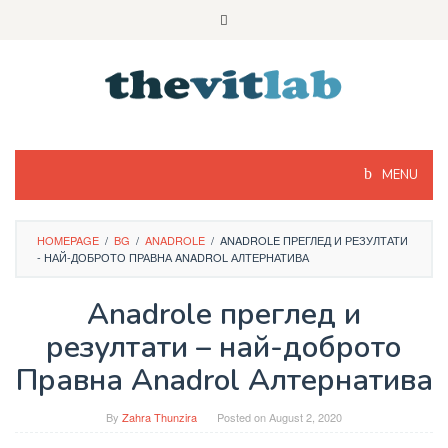
Skip
to
content
MENU
HOMEPAGE
/
BG
/
ANADROLE
/
ANADROLE ПРЕГЛЕД И РЕЗУЛТАТИ
- НАЙ-ДОБРОТО ПРАВНА ANADROL АЛТЕРНАТИВА
Anadrole преглед и
резултати – най-доброто
Правна Anadrol Алтернатива
By
Zahra Thunzira
Posted on
August 2, 2020