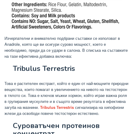
Изчерпателни и внимателно подбрани съставки се използват в
Anadrole, която ще ви осигури сурово мощност, което е
необходимо, преди да се удари в салона. В списъка на съставките
на тази ефективна добавка включва:
Tribulus Terrestris
Това е растителен екстракт, който е един от най-мощните природни
вещества, които помагат в увеличението на нивото на тестостерон
в тялото си. Това е ключов мъжки хормон, който играе важна роля
в групирания мускулите и в същото време резултата в ефективна
загуба на мазнини.
Tribulus Terrestris
сигнализира на хипофизни
жлези да освободи повече тестостерон естествено.
Суроватъчен протеинов
концентрат