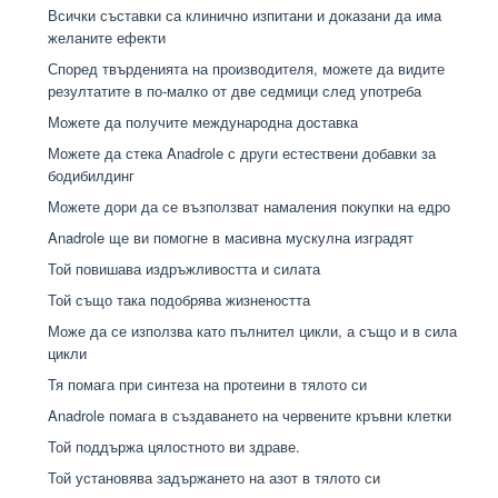
Всички съставки са клинично изпитани и доказани да има
желаните ефекти
Според твърденията на производителя, можете да видите
резултатите в по-малко от две седмици след употреба
Можете да получите международна доставка
Можете да стека Anadrole с други естествени добавки за
бодибилдинг
Можете дори да се възползват намаления покупки на едро
Anadrole ще ви помогне в масивна мускулна изградят
Той повишава издръжливостта и силата
Той също така подобрява жизнеността
Може да се използва като пълнител цикли, а също и в сила
цикли
Тя помага при синтеза на протеини в тялото си
Anadrole помага в създаването на червените кръвни клетки
Той поддържа цялостното ви здраве.
Той установява задържането на азот в тялото си