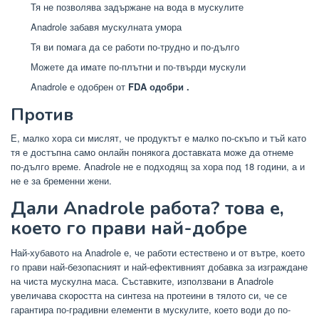
Тя не позволява задържане на вода в мускулите
Anadrole забавя мускулната умора
Тя ви помага да се работи по-трудно и по-дълго
Можете да имате по-плътни и по-твърди мускули
Anadrole е одобрен от
FDA одобри
.
Против
Е, малко хора си мислят, че продуктът е малко по-скъпо и тъй като
тя е достъпна само онлайн понякога доставката може да отнеме
по-дълго време. Anadrole не е подходящ за хора под 18 години, а и
не е за бременни жени.
Дали Anadrole работа? това е,
което го прави най-добре
Най-хубавото на Anadrole е, че работи естествено и от вътре, което
го прави най-безопасният и най-ефективният добавка за изграждане
на чиста мускулна маса. Съставките, използвани в Anadrole
увеличава скоростта на синтеза на протеини в тялото си, че се
гарантира по-градивни елементи в мускулите, което води до по-