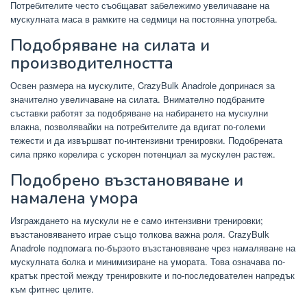
Потребителите често съобщават забележимо увеличаване на
мускулната маса в рамките на седмици на постоянна употреба.
Подобряване на силата и
производителността
Освен размера на мускулите, CrazyBulk Anadrole допринася за
значително увеличаване на силата. Внимателно подбраните
съставки работят за подобряване на набирането на мускулни
влакна, позволявайки на потребителите да вдигат по-големи
тежести и да извършват по-интензивни тренировки. Подобрената
сила пряко корелира с ускорен потенциал за мускулен растеж.
Подобрено възстановяване и
намалена умора
Изграждането на мускули не е само интензивни тренировки;
възстановяването играе също толкова важна роля. CrazyBulk
Anadrole подпомага по-бързото възстановяване чрез намаляване на
мускулната болка и минимизиране на умората. Това означава по-
кратък престой между тренировките и по-последователен напредък
към фитнес целите.