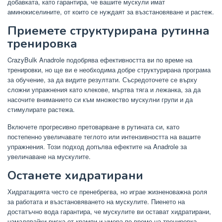
добавката, като гарантира, че вашите мускули имат
аминокиселините, от които се нуждаят за възстановяване и растеж.
Приемете структурирана рутинна
тренировка
CrazyBulk Anadrole подобрява ефективността ви по време на
тренировки, но ще ви е необходима добре структурирана програма
за обучение, за да видите резултати. Съсредоточете се върху
сложни упражнения като клекове, мъртва тяга и лежанка, за да
насочите вниманието си към множество мускулни групи и да
стимулирате растежа.
Включете прогресивно претоварване в рутината си, като
постепенно увеличавате теглото или интензивността на вашите
упражнения. Този подход допълва ефектите на Anadrole за
увеличаване на мускулите.
Останете хидратирани
Хидратацията често се пренебрегва, но играе жизненоважна роля
за работата и възстановяването на мускулите. Пиенето на
достатъчно вода гарантира, че мускулите ви остават хидратирани,
намалявайки риска от крампи и умора по време на тренировка.