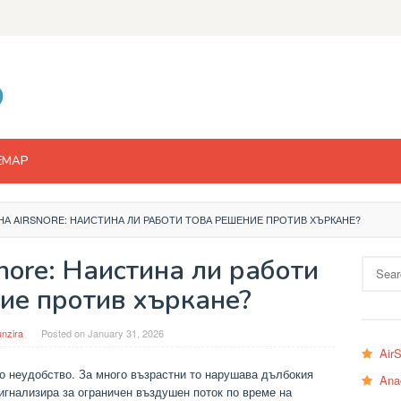
EMAP
НА AIRSNORE: НАИСТИНА ЛИ РАБОТИ ТОВА РЕШЕНИЕ ПРОТИВ ХЪРКАНЕ?
nore: Наистина ли работи
Search
for:
ие против хъркане?
nzira
Posted on
January 31, 2026
Air
о неудобство. За много възрастни то нарушава дълбокия
Ana
игнализира за ограничен въздушен поток по време на