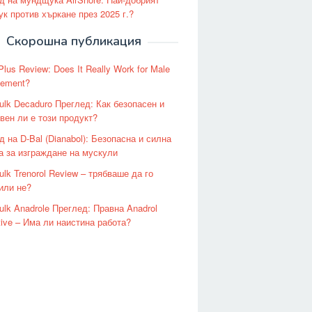
к против хъркане през 2025 г.?
Скорошна публикация
lus Review: Does It Really Work for Male
ement?
ulk Decaduro Преглед: Как безопасен и
вен ли е този продукт?
д на D-Bal (Dianabol): Безопасна и силна
а за изграждане на мускули
lk Trenorol Review – трябваше да го
или не?
ulk Anadrole Преглед: Правна Anadrol
tive – Има ли наистина работа?