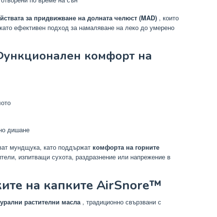
йствата за придвижване на долната челюст (MAD)
, които
 като ефективен подход за намаляване на леко до умерено
 Функционален комфорт на
лото
лно дишане
лват мундщука, като поддържат
комфорта на горните
ители, изпитващи сухота, раздразнение или напрежение в
ките на капките AirSnore™
турални растителни масла
, традиционно свързвани с