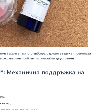
меки тъкани в гърлото вибрират, докато въздухът преминава
re решава този проблем, използвайки
двустранен
e™: Механична поддръжка на
пред
а назад
отворени по време на сън