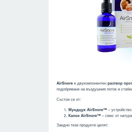
AirSnore
е двукомпонентен
разтвор про
подобряване на въздушния поток и стабил
Състои се от:
Мундщук AirSnore™
– устройство
Капки AirSnore™
– смес от натур
Заедно тези продукти целят: