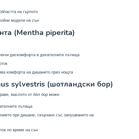
областта на гърлото
койни модели на сън
та (Mentha piperita)
лекчи дискомфорта в дихателните пътища
оток
ява комфорта на дишането през нощта
us sylvestris (шотландски бор)
раве, маслото от бял бор може:
хателните пътища
ението при дишане, свързано със запушването на
ток по време на сън