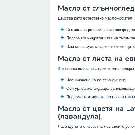
Масло от слънчогледо
Действа като естествено масло-носител, 
Спомага за равномерното разпредел
Подпомага хидратацията на тъканит
Намалява сухотата, която може да у
Масло от листа на ев
Широко използвано за дихателна подкреп
Насърчаване на по-ясно дишане
Осигурява охлаждащо, успокояващо
Подпомага комфорта на носа и горн
Масло от цветя на Lav
(лавандула).
Лавандулата е известна със своите успо