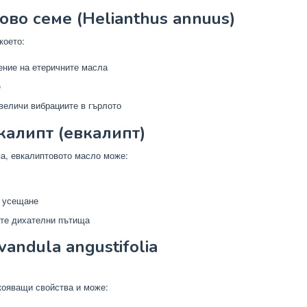
во семе (Helianthus annuus)
което:
ение на етеричните масла
е
величи вибрациите в гърлото
калипт (евкалипт)
а, евкалиптовото масло може:
 усещане
ите дихателни пътища
andula angustifolia
кояващи свойства и може: