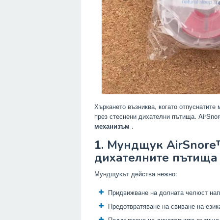
Хъркането възниква, когато отпуснатите 
през стеснени дихателни пътища. AirSno
механизъм
.
1. Мундщук AirSnor
дихателните пътища
Мундщукът действа нежно:
Придвижване на долната челюст на
Предотвратяване на свиване на език
Поддържане на дихателните пътища 