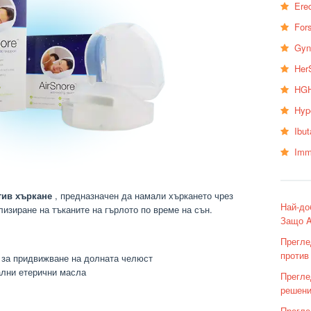
Erec
Fors
Gyn
Her
HGH
Hyp
Ibu
Imm
тив хъркане
, предназначен да намали хъркането чрез
Най-до
изиране на тъканите на гърлото по време на сън.
Защо A
Прегле
против
 за придвижване на долната челюст
ални етерични масла
Прегле
решени
Прегле