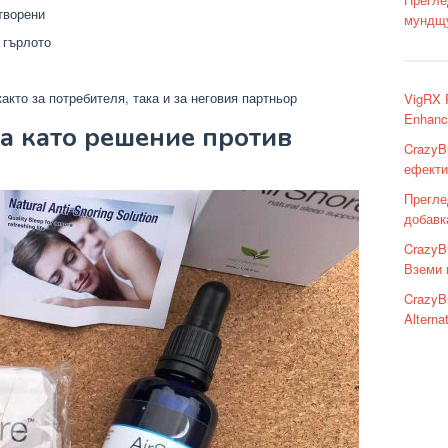
творени
мундщу
 гърлото
акто за потребителя, така и за неговия партньор
VigRX P
Enhanc
ва като решение против
CrazyB
ефекти
Прегле
добавк
CrazyBu
Вземи 
CrazyB
Alterna