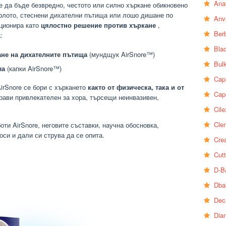
Ana
е да бъде безвредно, честото или силно хъркане обикновено
ърлото, стеснени дихателни пътища или лошо дишане по
Anv
ционира като
цялостно решение против хъркане
,
Ber
:
Bla
ане на дихателните пътища
(мундщук AirSnore™)
Bul
ла
(капки AirSnore™)
Cap
irSnore се бори с хъркането
както от физическа, така и от
Cap
прави привлекателен за хора, търсещи неинвазивен,
Cile
Clen
оти AirSnore, неговите съставки, научна обосновка,
оси и дали си струва да се опита.
Crea
Cutt
D-B
Dba
Dec
Dia