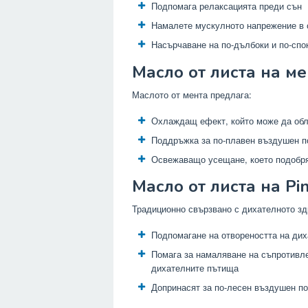
Подпомага релаксацията преди сън
Намалете мускулното напрежение в 
Насърчаване на по-дълбоки и по-спо
Масло от листа на мен
Маслото от мента предлага:
Охлаждащ ефект, който може да об
Поддръжка за по-плавен въздушен п
Освежаващо усещане, което подобр
Масло от листа на Pin
Традиционно свързвано с дихателното зд
Подпомагане на отвореността на ди
Помага за намаляване на съпротивл
дихателните пътища
Допринасят за по-лесен въздушен по