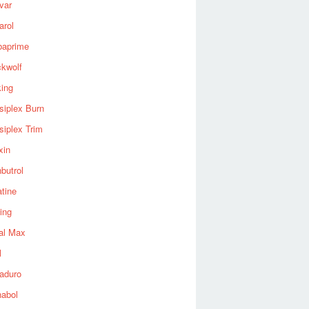
var
arol
baprime
ckwolf
king
siplex Burn
siplex Trim
xin
butrol
tine
ing
al Max
l
aduro
nabol