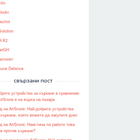
tin
kolin
ectrol
Solution
-X2
erGH
tamoren
une Defence
свързани пост
брите устройства за хъркане в сравнение:
irSnore е на върха на пазара
д на AirSnore: Най-добрите устройства
 хъркане, които можете да закупите днес
д на AirSnore: Наистина ли работи това
е против хъркане?
д на мундщука AirSnore: Най-добрият