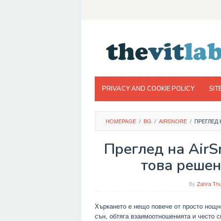
Skip
to
content
PRIVACY AND COOKIE POLICY
SIT
HOMEPAGE
/
BG
/
AIRSNORE
/
ПРЕГЛЕД 
Преглед на AirS
това решен
By
Zahra Thu
Хъркането е нещо повече от просто нощн
сън, обтяга взаимоотношенията и често с