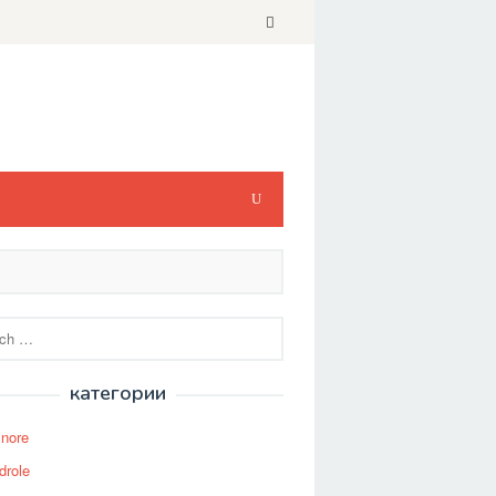
категории
Snore
drole