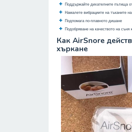
Поддържайте дихателните пътища о
Намалете вибрациите на тъканите на
Подпомага по-плавното дишане
Подобряване на качеството на съня к
Как AirSnore дейст
хъркане