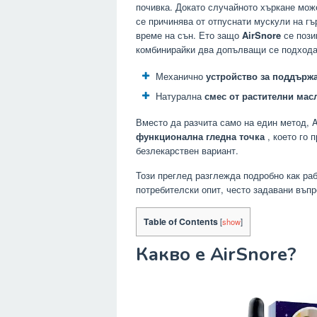
почивка. Докато случайното хъркане мож
се причинява от отпуснати мускули на г
време на сън. Ето защо
AirSnore
се пози
комбинирайки два допълващи се подхода
Механично
устройство за поддърж
Натурална
смес от растителни мас
Вместо да разчита само на един метод, A
функционална гледна точка
, което го 
безлекарствен вариант.
Този преглед разглежда подробно как раб
потребителски опит, често задавани въпр
Table of Contents
[
show
]
Какво е AirSnore?