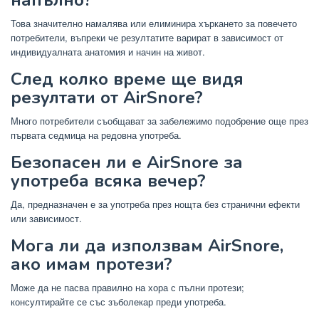
Това значително намалява или елиминира хъркането за повечето
потребители, въпреки че резултатите варират в зависимост от
индивидуалната анатомия и начин на живот.
След колко време ще видя
резултати от AirSnore?
Много потребители съобщават за забележимо подобрение още през
първата седмица на редовна употреба.
Безопасен ли е AirSnore за
употреба всяка вечер?
Да, предназначен е за употреба през нощта без странични ефекти
или зависимост.
Мога ли да използвам AirSnore,
ако имам протези?
Може да не пасва правилно на хора с пълни протези;
консултирайте се със зъболекар преди употреба.