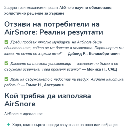
Заедно тези механизми правят AirSnore
научно обосновано,
холистично решение за хъркане
.
Отзиви на потребители на
AirSnore: Реални резултати
„Преди пробвах няколко мундщука, но AirSnore беше
единственият, който не ме болеше в челюстта. Партньорът ми
казва, че почти не хъркам вече!“
—
Дейвид Р., Великобритания
„Капките са толкова успокояващи — заспивам по-бързо и се
събуждам освежена. Това променя всичко!“
—
Моника Л., САЩ
„Край на събуждането с недостиг на въздух. AirSnore наистина
работи!“
—
Томас Н., Австралия
Кой трябва да използва
AirSnore
AirSnore е идеален за:
Хора, които хъркат поради запушване на носа или вибрации