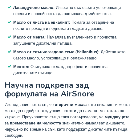
Лавандулово масло:
Известно със своите успокояващи
ефекти и способността да насърчава дълбокия сън.
Масло от листа на евкалипт:
Помага за отваряне на
носните проходи и подпомага гладкото дишане.
Масло от мента:
Намалява възпалението и прочиства
запушените дихателни пътища.
Масло от слънчогледово семе (Helianthus):
Действа като
базово масло, успокояващо и овлажняващо.
Ментол:
Осигурява охлаждащ ефект и прочиства
дихателните пътища.
Научна подкрепа зад
формулата на AirSnore
Изследвания показват, че
етерични масла
като евкалипт и мента
могат да подобрят въздушния поток и да намалят честотата на
хъркане. Проучванията също така потвърждават, че
мундщуците
за преместване на челюстта
значително намаляват дишането,
нарушено по време на сън, като поддържат дихателните пътища
свободни.